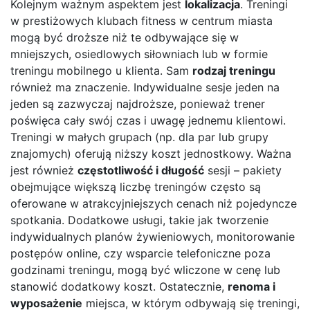
Kolejnym ważnym aspektem jest
lokalizacja
. Treningi
w prestiżowych klubach fitness w centrum miasta
mogą być droższe niż te odbywające się w
mniejszych, osiedlowych siłowniach lub w formie
treningu mobilnego u klienta. Sam
rodzaj treningu
również ma znaczenie. Indywidualne sesje jeden na
jeden są zazwyczaj najdroższe, ponieważ trener
poświęca cały swój czas i uwagę jednemu klientowi.
Treningi w małych grupach (np. dla par lub grupy
znajomych) oferują niższy koszt jednostkowy. Ważna
jest również
częstotliwość i długość
sesji – pakiety
obejmujące większą liczbę treningów często są
oferowane w atrakcyjniejszych cenach niż pojedyncze
spotkania. Dodatkowe usługi, takie jak tworzenie
indywidualnych planów żywieniowych, monitorowanie
postępów online, czy wsparcie telefoniczne poza
godzinami treningu, mogą być wliczone w cenę lub
stanowić dodatkowy koszt. Ostatecznie,
renoma i
wyposażenie
miejsca, w którym odbywają się treningi,