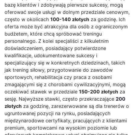
bazę klientów i zdobywają pierwsze sukcesy, mogą
oferować swoje usługi w dolnym przedziale cenowym,
często w okolicach
100-140 złotych
za godzinę. Ich
oferta może być atrakcyjna dla osób z ograniczonym
budżetem, które chcą spróbować treningu
personalnego. Z kolei specjaliści z kilkuletnim
doświadczeniem, posiadający potwierdzone
kwalifikacje, udokumentowane sukcesy i
specjalizujący się w konkretnych dziedzinach, takich
jak trening siłowy, przygotowanie do zawodów
sportowych, rehabilitacja czy praca z osobami
zmagającymi się z chorobami cywilizacyjnymi, mogą
oczekiwać stawek w przedziale
150-200 złotych
za
sesję. Najwyższe stawki, często przekraczające
200
złotych
za godzinę, zarezerwowane są dla trenerów o
ugruntowanej pozycji na rynku, posiadających
międzynarodowe certyfikaty, pracujących z klientami
premium, sportowcami na wysokim poziomie lub
oferujących kompleksowe usługi obejmujące nie tylko