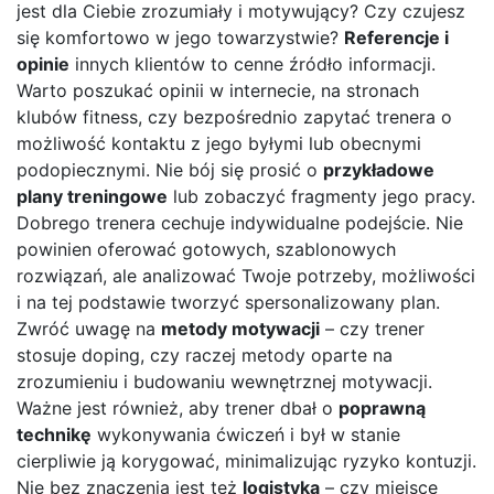
jest dla Ciebie zrozumiały i motywujący? Czy czujesz
się komfortowo w jego towarzystwie?
Referencje i
opinie
innych klientów to cenne źródło informacji.
Warto poszukać opinii w internecie, na stronach
klubów fitness, czy bezpośrednio zapytać trenera o
możliwość kontaktu z jego byłymi lub obecnymi
podopiecznymi. Nie bój się prosić o
przykładowe
plany treningowe
lub zobaczyć fragmenty jego pracy.
Dobrego trenera cechuje indywidualne podejście. Nie
powinien oferować gotowych, szablonowych
rozwiązań, ale analizować Twoje potrzeby, możliwości
i na tej podstawie tworzyć spersonalizowany plan.
Zwróć uwagę na
metody motywacji
– czy trener
stosuje doping, czy raczej metody oparte na
zrozumieniu i budowaniu wewnętrznej motywacji.
Ważne jest również, aby trener dbał o
poprawną
technikę
wykonywania ćwiczeń i był w stanie
cierpliwie ją korygować, minimalizując ryzyko kontuzji.
Nie bez znaczenia jest też
logistyka
– czy miejsce