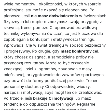
wiele momentów i okoliczności, w których wsparcie
profesjonalisty może okazać się nieocenione. Po
pierwsze, jeśli
nie masz doświadczenia
w ćwiczeniach
fizycznych lub dopiero zaczynasz swoją przygodę z
siłownią, trener pomoże Ci opanować prawidłową
technikę wykonywania ćwiczeń, co jest kluczowe dla
zapobiegania kontuzjom i efektywności treningu.
Wprowadzi Cię w świat treningu w sposób bezpieczny
i progresywny. Po drugie, gdy
masz konkretny cel
,
który chcesz osiągnąć, a samodzielne próby nie
przynoszą rezultatów. Może to być zrzucenie
znaczącej ilości kilogramów, zbudowanie masy
mięśniowej, przygotowanie do zawodów sportowych,
czy powrót do formy po dłuższej przerwie. Trener
personalny dostarczy Ci odpowiedniej wiedzy,
narzędzi i motywacji, abyś mógł ten cel zrealizować.
Po trzecie, jeśli
brakuje Ci motywacji
lub masz
tendencję do odpuszczania treningów. Regularne
spotkania z trenerem wymuszają dyscyplinę i