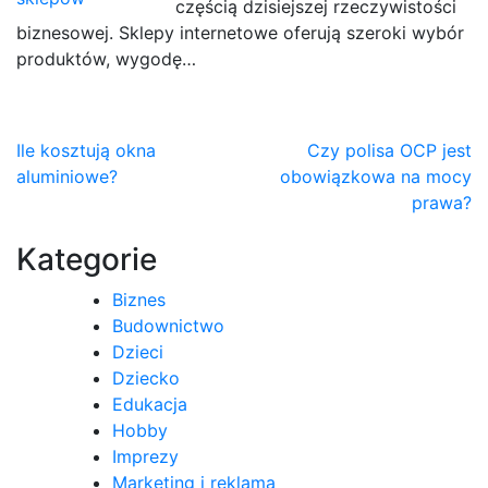
częścią dzisiejszej rzeczywistości
biznesowej. Sklepy internetowe oferują szeroki wybór
produktów, wygodę…
Nawigacja
Ile kosztują okna
Czy polisa OCP jest
aluminiowe?
obowiązkowa na mocy
wpisu
prawa?
Kategorie
Biznes
Budownictwo
Dzieci
Dziecko
Edukacja
Hobby
Imprezy
Marketing i reklama