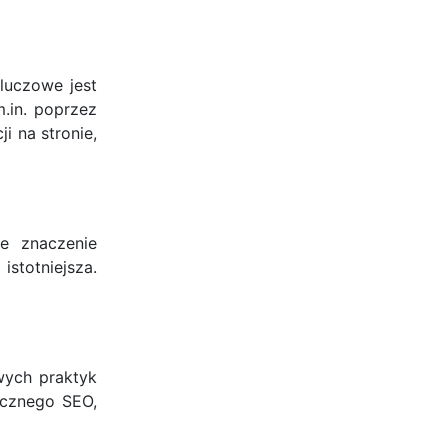
luczowe jest
.in. poprzez
i na stronie,
e znaczenie
stotniejsza.
wych praktyk
ycznego SEO,