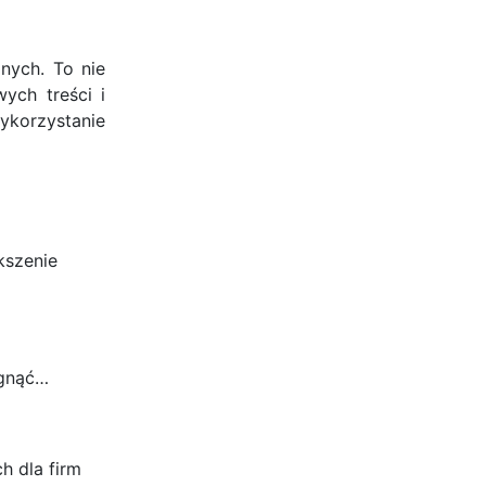
nych. To nie
ych treści i
wykorzystanie
kszenie
ągnąć…
h dla firm