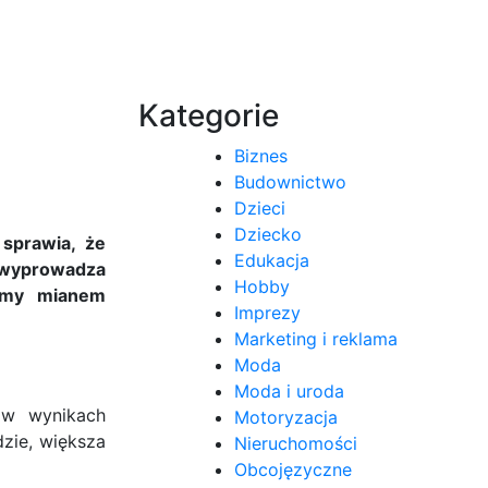
Kategorie
Biznes
Budownictwo
Dzieci
Dziecko
sprawia, że
Edukacja
e wyprowadza
Hobby
lamy mianem
Imprezy
Marketing i reklama
Moda
Moda i uroda
 w wynikach
Motoryzacja
zie, większa
Nieruchomości
Obcojęzyczne