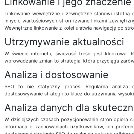
Linkowanie i jego znaczenie
Linkowanie wewnętrzne i zewnętrzne stanowi istotną c
innych, wartościowych stron (zwane linkami zewnętrzn
Wewnętrzne linkowanie z kolei ułatwia nawigację po str
Utrzymywanie aktualności
W świecie internetu, świeżość treści jest kluczowa. 
wprowadzanie zmian to strategia, która przyciąga zaró
Analiza i dostosowanie
SEO to nie statyczny proces. Regularna analiza
dostosowywanie strategii to klucz do utrzymania wysok
Analiza danych dla skutecz
W dzisiejszych czasach pozycjonowanie stron opiera s
informacji o zachowaniach użytkowników, ich prefer
dostosować strategię SEO do realnych potrzeb odbiorc