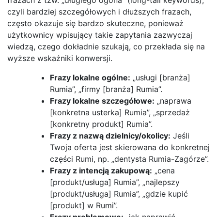
czyli bardziej szczegółowych i dłuższych frazach,
często okazuje się bardzo skuteczne, ponieważ
użytkownicy wpisujący takie zapytania zazwyczaj
wiedzą, czego dokładnie szukają, co przekłada się na
wyższe wskaźniki konwersji.
Frazy lokalne ogólne:
„usługi [branża]
Rumia”, „firmy [branża] Rumia”.
Frazy lokalne szczegółowe:
„naprawa
[konkretna usterka] Rumia”, „sprzedaż
[konkretny produkt] Rumia”.
Frazy z nazwą dzielnicy/okolicy:
Jeśli
Twoja oferta jest skierowana do konkretnej
części Rumi, np. „dentysta Rumia-Zagórze”.
Frazy z intencją zakupową:
„cena
[produkt/usługa] Rumia”, „najlepszy
[produkt/usługa] Rumia”, „gdzie kupić
[produkt] w Rumi”.
Frazy problemowe:
„jak naprawić