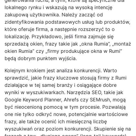
lokalnego rynku i wskazują na wysoką intencję
zakupową użytkownika. Należy zacząć od
zidentyfikowania podstawowych usług lub produktów,
które oferuje firma, a następnie rozszerzyć to o
lokalizację. Przykładowo, jeśli firma zajmuje się
sprzedażą okien, frazy takie jak „okna Rumia”, „montaż
okien Rumia” czy „firmy produkujące okna w Rumi”
będą dobrym punktem wyjścia.
Kolejnym krokiem jest analiza konkurencji. Warto
sprawdzić, jakie frazy kluczowe stosują firmy z Rumi
działające w tej samej branży i osiągające dobre
wyniki w wyszukiwarkach. Narzędzia SEO, takie jak
Google Keyword Planner, Ahrefs czy SEMrush, mogą
być nieocenioną pomocą w tym procesie. Pozwalają
one nie tylko odkryć nowe, potencjalnie wartościowe
frazy, ale także ocenić ich miesięczną liczbę
wyszukiwań oraz poziom konkurencji. Skupienie się na
frazach z tzw. „długiego ogona” (long-tail keywords),