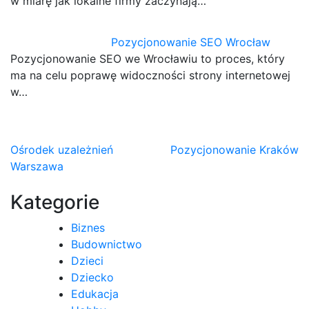
w miarę jak lokalne firmy zaczynają…
Pozycjonowanie SEO Wrocław
Pozycjonowanie SEO we Wrocławiu to proces, który
ma na celu poprawę widoczności strony internetowej
w…
Nawigacja
Ośrodek uzależnień
Pozycjonowanie Kraków
Warszawa
wpisu
Kategorie
Biznes
Budownictwo
Dzieci
Dziecko
Edukacja