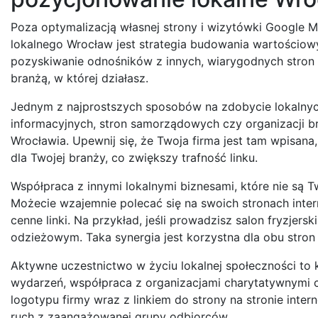
Poza optymalizacją własnej strony i wizytówki Google
lokalnego Wrocław jest strategia budowania wartościowy
pozyskiwanie odnośników z innych, wiarygodnych stron i
branżą, w której działasz.
Jednym z najprostszych sposobów na zdobycie lokalnych 
informacyjnych, stron samorządowych czy organizacji br
Wrocławia. Upewnij się, że Twoja firma jest tam wpisana
dla Twojej branży, co zwiększy trafność linku.
Współpraca z innymi lokalnymi biznesami, które nie są 
Możecie wzajemnie polecać się na swoich stronach int
cenne linki. Na przykład, jeśli prowadzisz salon fryzje
odzieżowym. Taka synergia jest korzystna dla obu stron i
Aktywne uczestnictwo w życiu lokalnej społeczności to 
wydarzeń, współpraca z organizacjami charytatywnymi 
logotypu firmy wraz z linkiem do strony na stronie intern
ruch z zaangażowanej grupy odbiorców.