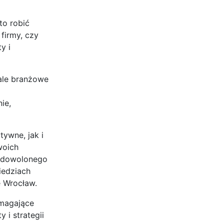
to robić
firmy, czy
y i
tale branżowe
ie,
ywne, jak i
woich
zadowolonego
iedziach
 Wrocław.
ymagające
i strategii