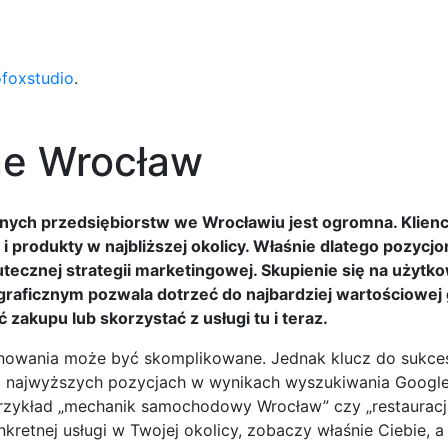
ofoxstudio
.
ne Wrocław
lnych przedsiębiorstw we Wrocławiu jest ogromna. Klienc
 i produkty w najbliższej okolicy. Właśnie dlatego pozyc
tecznej strategii marketingowej. Skupienie się na użytk
graficznym pozwala dotrzeć do najbardziej wartościowej
 zakupu lub skorzystać z usługi tu i teraz.
cjonowania może być skomplikowane. Jednak klucz do sukce
 na najwyższych pozycjach w wynikach wyszukiwania Google
a przykład „mechanik samochodowy Wrocław” czy „restaurac
nkretnej usługi w Twojej okolicy, zobaczy właśnie Ciebie, a