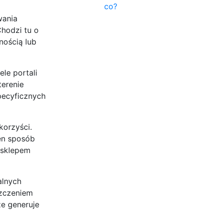
co?
wania
hodzi tu o
nością lub
le portali
terenie
pecyficznych
korzyści.
en sposób
b sklepem
alnych
szczeniem
że generuje