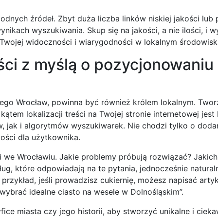
ygodnych źródeł. Zbyt duża liczba linków niskiej jakości lu
kach wyszukiwania. Skup się na jakości, a nie ilości, i w
a Twojej widoczności i wiarygodności w lokalnym środowisk
ści z myślą o pozycjonowaniu
lnego Wrocław, powinna być również królem lokalnym. Twor
em lokalizacji treści na Twojej stronie internetowej jest
, jak i algorytmów wyszukiwarek. Nie chodzi tylko o dodan
ości dla użytkownika.
nci we Wrocławiu. Jakie problemy próbują rozwiązać? Jakich
ług, które odpowiadają na te pytania, jednocześnie natural
 przykład, jeśli prowadzisz cukiernię, możesz napisać artyk
 wybrać idealne ciasto na wesele w Dolnośląskim”.
ce miasta czy jego historii, aby stworzyć unikalne i cieka