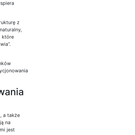
wspiera
rukturę z
naturalny,
 które
wia”.
inków
zycjonowania
wania
, a także
ją na
mi jest