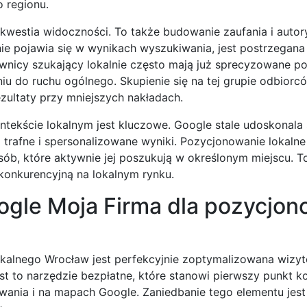
 regionu.
kwestia widoczności. To także budowanie zaufania i autor
nie pojawia się w wynikach wyszukiwania, jest postrzegana
wnicy szukający lokalnie często mają już sprecyzowane po
iu do ruchu ogólnego. Skupienie się na tej grupie odbior
zultaty przy mniejszych nakładach.
tekście lokalnym jest kluczowe. Google stale udoskonala
 trafne i spersonalizowane wyniki. Pozycjonowanie lokaln
ób, które aktywnie jej poszukują w określonym miejscu. To
 konkurencyjną na lokalnym rynku.
ogle Moja Firma dla pozycjon
alnego Wrocław jest perfekcyjnie zoptymalizowana wizy
st to narzędzie bezpłatne, które stanowi pierwszy punkt k
wania i na mapach Google. Zaniedbanie tego elementu jest