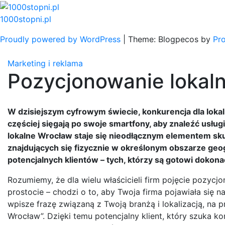
Skip
to
1000stopni.pl
content
Proudly powered by WordPress
|
Theme: Blogpecos by
Pr
Marketing i reklama
Pozycjonowanie lokal
W dzisiejszym cyfrowym świecie, konkurencja dla loka
częściej sięgają po swoje smartfony, aby znaleźć usługi
lokalne Wrocław staje się nieodłącznym elementem sku
znajdujących się fizycznie w określonym obszarze geo
potencjalnych klientów – tych, którzy są gotowi dokonać
Rozumiemy, że dla wielu właścicieli firm pojęcie pozy
prostocie – chodzi o to, aby Twoja firma pojawiała się
wpisze frazę związaną z Twoją branżą i lokalizacją, n
Wrocław”. Dzięki temu potencjalny klient, który szuka ko