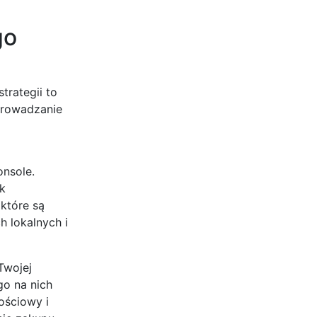
go
trategii to
prowadzanie
nsole.
ik
 które są
h lokalnych i
Twojej
go na nich
ościowy i