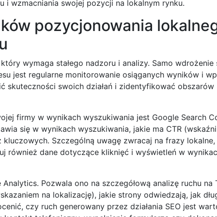
 i wzmacniania swojej pozycji na lokalnym rynku.
ników pozycjonowania lokalne
u
tóry wymaga stałego nadzoru i analizy. Samo wdrożenie s
su jest regularne monitorowanie osiąganych wyników i w
nić skuteczności swoich działań i zidentyfikować obszarów
ej firmy w wynikach wyszukiwania jest Google Search Co
ojawia się w wynikach wyszukiwania, jakie ma CTR (wskaźn
raz kluczowych. Szczególną uwagę zwracaj na frazy lokalne,
j również dane dotyczące kliknięć i wyświetleń w wynikac
Analytics. Pozwala ono na szczegółową analizę ruchu na 
kazaniem na lokalizację), jakie strony odwiedzają, jak dłu
ocenić, czy ruch generowany przez działania SEO jest wart