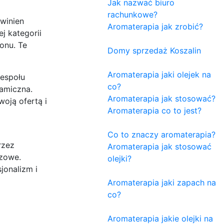
Jak nazwać biuro
rachunkowe?
owinien
Aromaterapia jak zrobić?
j kategorii
onu. Te
Domy sprzedaż Koszalin
Aromaterapia jaki olejek na
zespołu
co?
namiczna.
Aromaterapia jak stosować?
oją ofertą i
Aromaterapia co to jest?
Co to znaczy aromaterapia?
rzez
Aromaterapia jak stosować
czowe.
olejki?
jonalizm i
Aromaterapia jaki zapach na
co?
Aromaterapia jakie olejki na