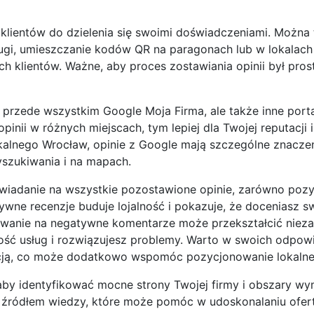
klientów do dzielenia się swoimi doświadczeniami. Można 
gi, umieszczanie kodów QR na paragonach lub w lokalach 
 klientów. Ważne, aby proces zostawiania opinii był prost
to przede wszystkim Google Moja Firma, ale także inne por
inii w różnych miejscach, tym lepiej dla Twojej reputacji i
kalnego Wrocław, opinie z Google mają szczególne znaczen
szukiwania i na mapach.
adanie na wszystkie pozostawione opinie, zarówno pozyt
wne recenzje buduje lojalność i pokazuje, że doceniasz s
agowanie na negatywne komentarze może przekształcić nie
akość usług i rozwiązujesz problemy. Warto w swoich odpow
zacją, co może dodatkowo wspomóc pozycjonowanie lokalne
, aby identyfikować mocne strony Twojej firmy i obszary w
źródłem wiedzy, które może pomóc w udoskonalaniu oferty 