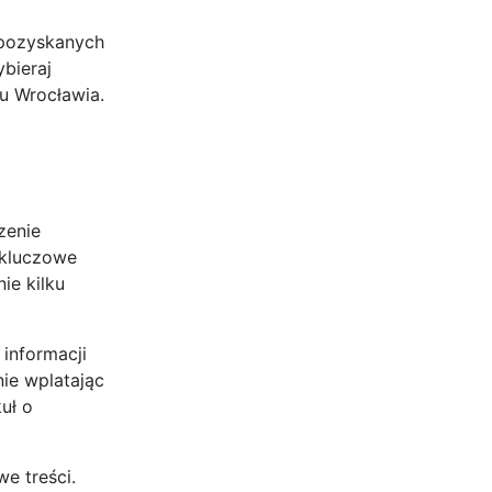
b pozyskanych
ybieraj
u Wrocławia.
zenie
 kluczowe
ie kilku
 informacji
nie wplatając
uł o
we treści.