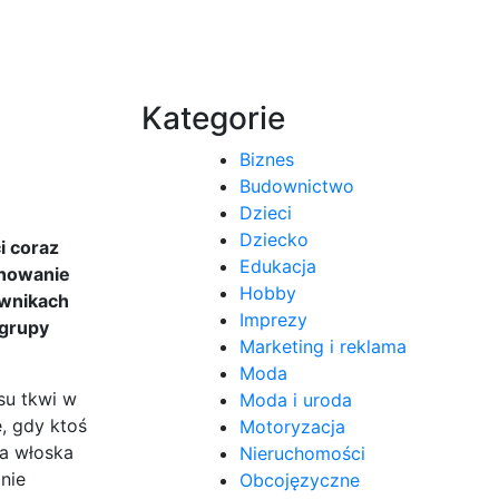
Kategorie
Biznes
Budownictwo
Dzieci
Dziecko
i coraz
Edukacja
jonowanie
Hobby
ownikach
Imprezy
 grupy
Marketing i reklama
Moda
su tkwi w
Moda i uroda
, gdy ktoś
Motoryzacja
ja włoska
Nieruchomości
 nie
Obcojęzyczne