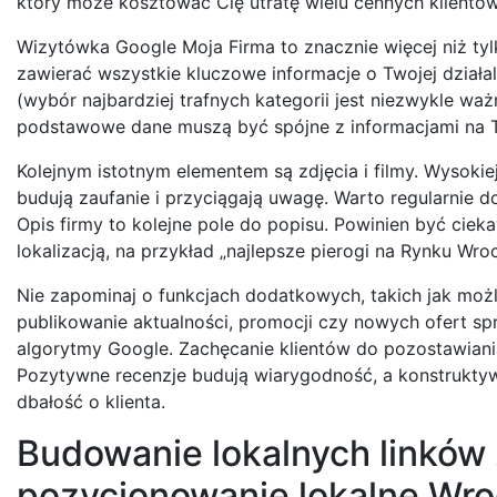
który może kosztować Cię utratę wielu cennych klientów
Wizytówka Google Moja Firma to znacznie więcej niż tyl
zawierać wszystkie kluczowe informacje o Twojej działal
(wybór najbardziej trafnych kategorii jest niezwykle wa
podstawowe dane muszą być spójne z informacjami na Two
Kolejnym istotnym elementem są zdjęcia i filmy. Wysokie
budują zaufanie i przyciągają uwagę. Warto regularnie 
Opis firmy to kolejne pole do popisu. Powinien być ciek
lokalizacją, na przykład „najlepsze pierogi na Rynku Wr
Nie zapominaj o funkcjach dodatkowych, takich jak moż
publikowanie aktualności, promocji czy nowych ofert spr
algorytmy Google. Zachęcanie klientów do pozostawiania
Pozytywne recenzje budują wiarygodność, a konstrukty
dbałość o klienta.
Budowanie lokalnych linków
pozycjonowanie lokalne Wr