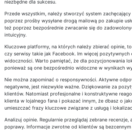
niezbędne dla sukcesu.
Przede wszystkim, należy stworzyć system zachęcający 
poprzez prośby wysyłane drogą mailową po zakupie usłu
też poprzez bezpośrednie zwracanie się do zadowolonych
intuicyjny.
Kluczowe platformy, na których należy zbierać opinie, 
czy serwisy takie jak Facebook. Im więcej pozytywnych op
widoczności. Warto pamiętać, że dla pozycjonowania lo
ponieważ są one bezpośrednio widoczne w wynikach wy
Nie można zapominać o responsywności. Aktywne odpowi
negatywne, jest niezwykle ważne. Dziękowanie za pozyty
klientów. Natomiast profesjonalne i konstruktywne re
klienta w lojalnego fana i pokazać innym, że dbasz o j
umieszczać frazy kluczowe związane z usługą i lokali
Analizuj opinie. Regularnie przeglądaj zebrane recenzje
poprawy. Informacje zwrotne od klientów są bezcennym 