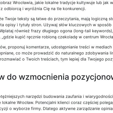
obraz Wrocławia, jakie lokalne tradycje kultywuje lub jak 
 odbiorcą i wyróżnia Cię na tle konkurencji.
 że Twoje teksty są łatwe do przeczytania, mają logiczną st
a opisy i tytuły stron. Używaj słów kluczowych w sposób 
Wplataj również frazy długiego ogona (long-tail keywords),
. „gdzie kupić ręcznie robioną czekoladę w centrum Wrocła
ułów, proponuj komentarze, udostępnianie treści w mediach
tępniane, co może prowadzić do naturalnego zdobywania l
 rozmawiać o Twoich treściach, tym lepiej dla Twojego po
tów do wzmocnienia pozycjono
potężniejszych narzędzi budowania zaufania i wiarygodności
kalne Wrocław. Potencjalni klienci coraz częściej polega
zji o wyborze firmy. Dlatego aktywne zarządzanie opinia