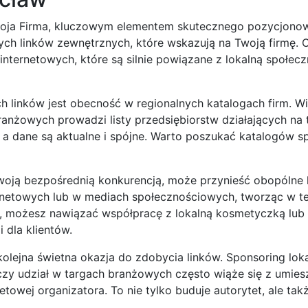
 Moja Firma, kluczowym elementem skutecznego pozycjono
ch linków zewnętrznych, które wskazują na Twoją firmę. C
nternetowych, które są silnie powiązane z lokalną społecz
linków jest obecność w regionalnych katalogach firm. Wie
anżowych prowadzi listy przedsiębiorstw działających na 
, a dane są aktualne i spójne. Warto poszukać katalogów s
Twoją bezpośrednią konkurencją, może przynieść obopólne 
ernetowych lub w mediach społecznościowych, tworząc w t
rski, możesz nawiązać współpracę z lokalną kosmetyczką lu
 dla klientów.
kolejna świetna okazja do zdobycia linków. Sponsoring lok
czy udział w targach branżowych często wiąże się z umie
etowej organizatora. To nie tylko buduje autorytet, ale tak