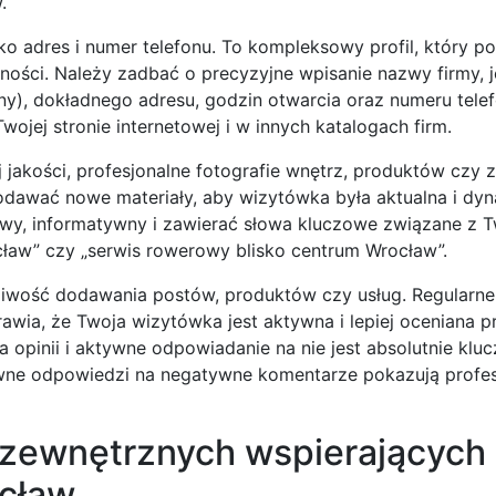
.
ko adres i numer telefonu. To kompleksowy profil, który p
ności. Należy zadbać o precyzyjne wpisanie nazwy firmy, je
żny), dokładnego adresu, godzin otwarcia oraz numeru telef
jej stronie internetowej i w innych katalogach firm.
j jakości, profesjonalne fotografie wnętrz, produktów czy 
dodawać nowe materiały, aby wizytówka była aktualna i dy
awy, informatywny i zawierać słowa kluczowe związane z Tw
ocław” czy „serwis rowerowy blisko centrum Wrocław”.
liwość dodawania postów, produktów czy usług. Regularne
awia, że Twoja wizytówka jest aktywna i lepiej oceniana p
 opinii i aktywne odpowiadanie na nie jest absolutnie klu
wne odpowiedzi na negatywne komentarze pokazują profes
 zewnętrznych wspierających
ocław