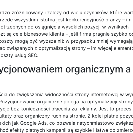
dzo zróżnicowany i zależy od wielu czynników, które war
rzede wszystkim istotna jest konkurencyjność branży – im
potrzebnych do osiągnięcia wysokich pozycji w wynikach
 są cele biznesowe klienta – jeśli firma pragnie szybko o
koszty mogą być wyższe niż w przypadku mniej wymagaj
 prac związanych z optymalizacją strony – im więcej elem
oszty usług SEO.
zycjonowaniem organicznym a
ścia do zwiększenia widoczności strony internetowej w wy
. Pozycjonowanie organiczne polega na optymalizacji stron
ję bez konieczności płacenia za reklamy. Jest to proces
ultaty oraz organiczny ruch na stronie. Z kolei płatne poz
akich jak Google Ads, co pozwala natychmiastowo zwięks
oć efekty płatnych kampanii są szybkie i łatwe do zmierz