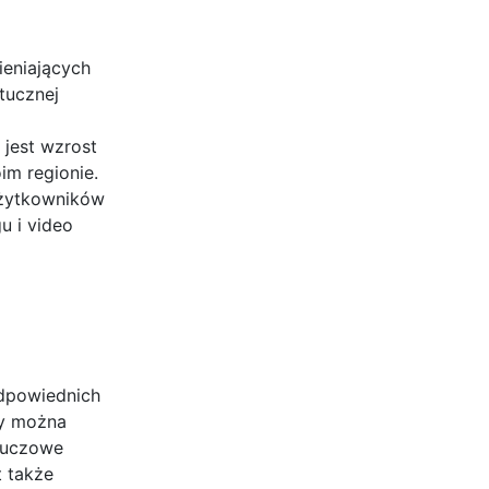
ieniających
tucznej
 jest wzrost
im regionie.
użytkowników
u i video
odpowiednich
ry można
kluczowe
t także