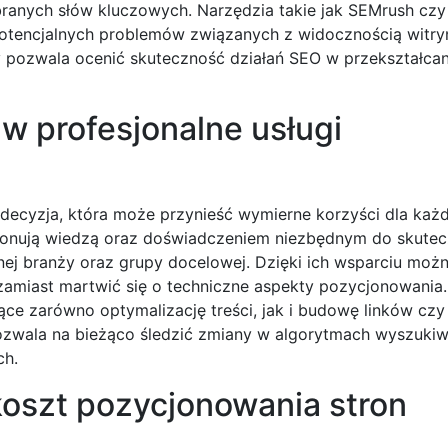
branych słów kluczowych. Narzędzia takie jak SEMrush czy
 potencjalnych problemów związanych z widocznością witry
y pozwala ocenić skuteczność działań SEO w przekształcan
w profesjonalne usługi
decyzja, która może przynieść wymierne korzyści dla każd
ysponują wiedzą oraz doświadczeniem niezbędnym do skute
ej branży oraz grupy docelowej. Dzięki ich wsparciu moż
zamiast martwić się o techniczne aspekty pozycjonowania.
ce zarówno optymalizację treści, jak i budowę linków czy 
pozwala na bieżąco śledzić zmiany w algorytmach wyszuki
ch.
koszt pozycjonowania stron