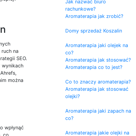
Jak nazwać biuro
rachunkowe?
Aromaterapia jak zrobić?
on
Domy sprzedaż Koszalin
pnych
Aromaterapia jaki olejek na
ć ruch na
co?
rategii SEO.
Aromaterapia jak stosować?
w wynikach
Aromaterapia co to jest?
Ahrefs,
 nim można
Co to znaczy aromaterapia?
Aromaterapia jak stosować
olejki?
Aromaterapia jaki zapach na
co?
co wpłynąć
Aromaterapia jakie olejki na
, co