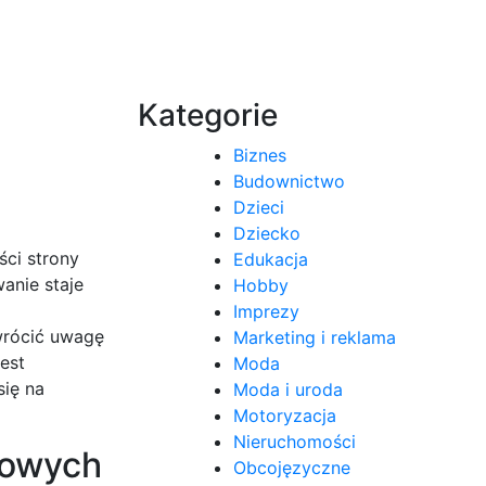
Kategorie
Biznes
Budownictwo
Dzieci
Dziecko
ści strony
Edukacja
anie staje
Hobby
Imprezy
zwrócić uwagę
Marketing i reklama
est
Moda
się na
Moda i uroda
Motoryzacja
Nieruchomości
towych
Obcojęzyczne