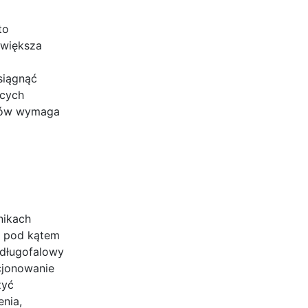
to
 większa
siągnąć
ących
entów wymaga
nikach
y pod kątem
 długofalowy
ycjonowanie
zyć
enia,