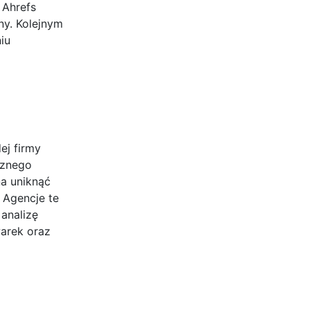
 Ahrefs
ny. Kolejnym
iu
ej firmy
cznego
na uniknąć
 Agencje te
analizę
warek oraz