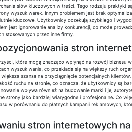
chania słów kluczowych w treści. Tego rodzaju praktyki są
rony wyszukiwarek. Innym problemem jest brak optymalizac
olutnie kluczowe. Użytkownicy oczekują szybkiego i wygo
dem jest ignorowanie analizy konkurencji, co może prowadz
ch stosowanych przez inne firmy.
 pozycjonowania stron intern
rzyści, które mogą znacząco wpłynąć na rozwój biznesu w 
ch wyszukiwania, co przekłada się na większy ruch organ
 większa szansa na przyciągnięcie potencjalnych klientów
ość ruchu na stronie, co oznacza, że użytkownicy są bard
jonowanie wpływa również na budowanie marki i jej autoryt
 strony jako bardziej wiarygodne i profesjonalne. Co więc
czasu w porównaniu do płatnych kampanii reklamowych, kt
waniu stron internetowych na