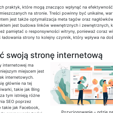
ch praktyk, które mogą znacząco wpłynąć na efektywność
mieszczanych na stronie. Treści powinny być unikalne, war
em jest także optymalizacja meta tagów oraz nagłówków
ektem jest budowa linków wewnętrznych i zewnętrznych, k
ież pamiętać o responsywności witryny, ponieważ coraz wi
ładowania strony to kolejny czynnik, który wpływa na do
ć swoją stronę internetową
 internetowej ma
niejszym miejscem jest
ek internetowych.
ię głównie na tej
arki, takie jak Bing
a tym istnieją różne
ania SEO poprzez
 takie jak Facebook,
Pozycjonowanie – gdzie naj