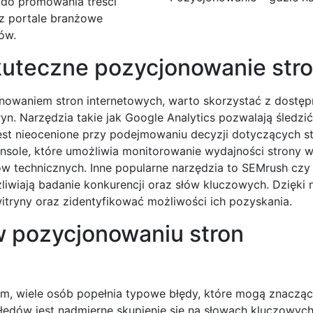
 do promowania treści
az portale branżowe
ów.
skuteczne pozycjonowanie str
onowaniem stron internetowych, warto skorzystać z dostę
tryn. Narzędzia takie jak Google Analytics pozwalają śledzi
st nieocenione przy podejmowaniu decyzji dotyczących st
nsole, które umożliwia monitorowanie wydajności strony 
w technicznych. Inne popularne narzędzia to SEMrush czy 
żliwiają badanie konkurencji oraz słów kluczowych. Dzięki
itryny oraz zidentyfikować możliwości ich pozyskania.
w pozycjonowaniu stron
em, wiele osób popełnia typowe błędy, które mogą znaczą
łędów jest nadmierne skupienie się na słowach kluczowych