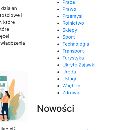
Praca
 działań
Prawo
tościowe i
Przemysł
, które
Rolnictwo
tóre
Sklepy
ęcej
Sport
świadczenia
Technologia
Transport
Turystyka
Ukryte Zajawki
Uroda
Usługi
Wnętrza
Zdrowie
Nowości
lepiej?