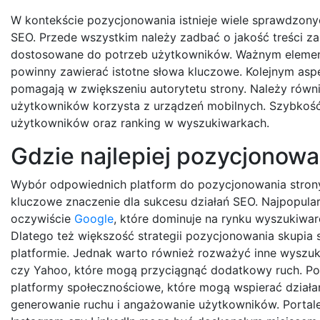
W kontekście pozycjonowania istnieje wiele sprawdzony
SEO. Przede wszystkim należy zadbać o jakość treści za
dostosowane do potrzeb użytkowników. Ważnym element
powinny zawierać istotne słowa kluczowe. Kolejnym asp
pomagają w zwiększeniu autorytetu strony. Należy równ
użytkowników korzysta z urządzeń mobilnych. Szybkość 
użytkowników oraz ranking w wyszukiwarkach.
Gdzie najlepiej pozycjonowa
Wybór odpowiednich platform do pozycjonowania strony
kluczowe znaczenie dla sukcesu działań SEO. Najpopular
oczywiście
Google
, które dominuje na rynku wyszukiwar
Dlatego też większość strategii pozycjonowania skupia s
platformie. Jednak warto również rozważyć inne wyszukiw
czy Yahoo, które mogą przyciągnąć dodatkowy ruch. Poz
platformy społecznościowe, które mogą wspierać dział
generowanie ruchu i angażowanie użytkowników. Portale