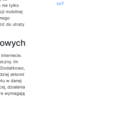
co?
 nie tylko
ji mobilnej
dnego
ić do utraty
etowych
internecie.
iczny. Im
. Dodatkowo,
ziej skłonni
etu w danej
ej, działania
óre wymagają