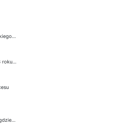
skiego…
3 roku…
cesu
 gdzie…