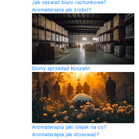
Jak nazwać biuro rachunkowe?
Aromaterapia jak zrobić?
Domy sprzedaż Koszalin
Aromaterapia jaki olejek na co?
Aromaterapia jak stosować?