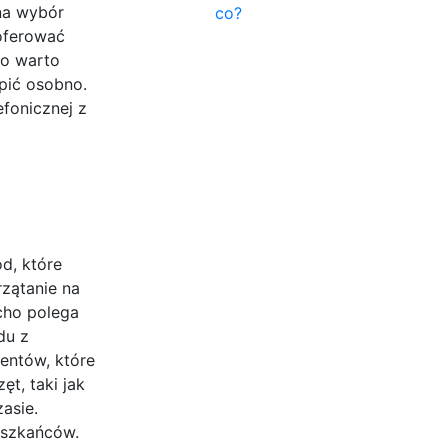
na wybór
co?
 oferować
wo warto
pić osobno.
fonicznej z
d, które
rzątanie na
cho polega
du z
entów, które
t, taki jak
asie.
eszkańców.