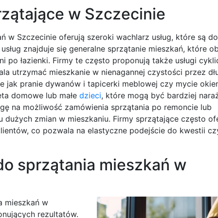
przątające w Szczecinie
ń w Szczecinie oferują szeroki wachlarz usług, które są 
usług znajduje się generalne sprzątanie mieszkań, które o
po łazienki. Firmy te często proponują także usługi cykli
ala utrzymać mieszkanie w nienagannej czystości przez dł
ie jak pranie dywanów i tapicerki meblowej czy mycie okien
zęta domowe lub małe
dzieci
, które mogą być bardziej nara
agę na możliwość zamówienia sprzątania po remoncie lub
dużych zmian w mieszkaniu. Firmy sprzątające często ofe
ientów, co pozwala na elastyczne podejście do kwestii cz
do sprzątania mieszkań w
ia mieszkań w
onujących rezultatów.