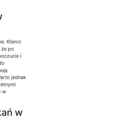
w
. Klienci
 że po
poczucie i
do
nują
arto jednak
retnymi
i w
kań w