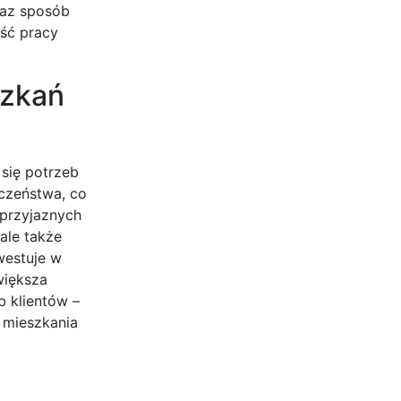
oraz sposób
ść pracy
szkań
 się potrzeb
czeństwa, co
 przyjaznych
 ale także
westuje w
większa
b klientów –
 mieszkania