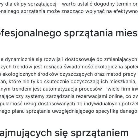
twy dla ekipy sprzątającej – warto ustalić dogodny termin 
jonalnego sprzątania może znacząco wpłynąć na efektywno
ofesjonalnego sprzątania mie
e dynamicznie się rozwija i dostosowuje do zmieniających
szych trendów jest rosnąca świadomość ekologiczna społe
nie ekologicznych środków czyszczących oraz metod pracy
ań, które nie tylko skutecznie oczyszczają ich mieszkania,
tnym trendem jest automatyzacja procesów – wiele firm in
rzające czy systemy zarządzania rezerwacjami online, co z
opularność usług dostosowanych do indywidualnych potrze
anego planu sprzątania uwzględniającego specyfikę danego
zajmujących się sprzątaniem