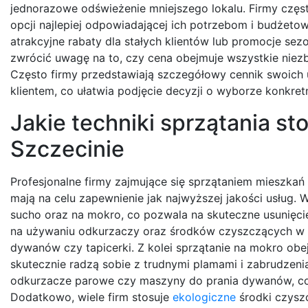
jednorazowe odświeżenie mniejszego lokalu. Firmy częst
opcji najlepiej odpowiadającej ich potrzebom i budżeto
atrakcyjne rabaty dla stałych klientów lub promocje se
zwrócić uwagę na to, czy cena obejmuje wszystkie niezb
Często firmy przedstawiają szczegółowy cennik swoich 
klientem, co ułatwia podjęcie decyzji o wyborze konkretn
Jakie techniki sprzątania st
Szczecinie
Profesjonalne firmy zajmujące się sprzątaniem mieszkań
mają na celu zapewnienie jak najwyższej jakości usług.
sucho oraz na mokro, co pozwala na skuteczne usunięci
na używaniu odkurzaczy oraz środków czyszczących w fo
dywanów czy tapicerki. Z kolei sprzątanie na mokro ob
skutecznie radzą sobie z trudnymi plamami i zabrudzenia
odkurzacze parowe czy maszyny do prania dywanów, co 
Dodatkowo, wiele firm stosuje
ekologiczne
środki czysz