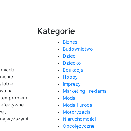
Kategorie
Biznes
Budownictwo
Dzieci
Dziecko
 miasta.
Edukacja
nienie
Hobby
stotne
Imprezy
asu na
Marketing i reklama
 ten problem.
Moda
 efektywne
Moda i uroda
ej,
Motoryzacja
z najwyższymi
Nieruchomości
Obcojęzyczne