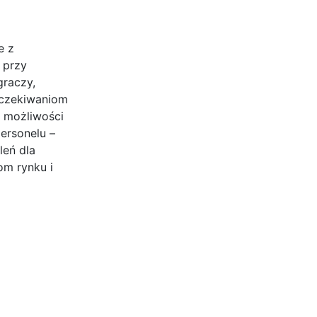
e z
 przy
graczy,
 oczekiwaniom
z możliwości
ersonelu –
leń dla
om rynku i