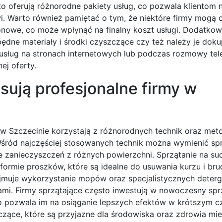
o oferują różnorodne pakiety usług, co pozwala klientom 
wi. Warto również pamiętać o tym, że niektóre firmy mogą
zonowe, co może wpłynąć na finalny koszt usługi. Dodatko
ędne materiały i środki czyszczące czy też należy je doku
usług na stronach internetowych lub podczas rozmowy tele
ej oferty.
osują profesjonalne firmy w
 w Szczecinie korzystają z różnorodnych technik oraz meto
 Wśród najczęściej stosowanych technik można wymienić sp
e zanieczyszczeń z różnych powierzchni. Sprzątanie na su
rmie proszków, które są idealne do usuwania kurzu i bru
ejmuje wykorzystanie mopów oraz specjalistycznych deterg
mi. Firmy sprzątające często inwestują w nowoczesny sprzę
pozwala im na osiąganie lepszych efektów w krótszym cz
czące, które są przyjazne dla środowiska oraz zdrowia mi