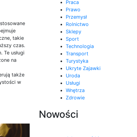
Praca
Prawo
Przemysł
dostosowane
Rolnictwo
bejmuje
Sklepy
czne, takie
Sport
uższy czas.
Technologia
. Te usługi
Transport
żone na
Turystyka
Ukryte Zajawki
rują także
Uroda
ystości w
Usługi
Wnętrza
Zdrowie
Nowości