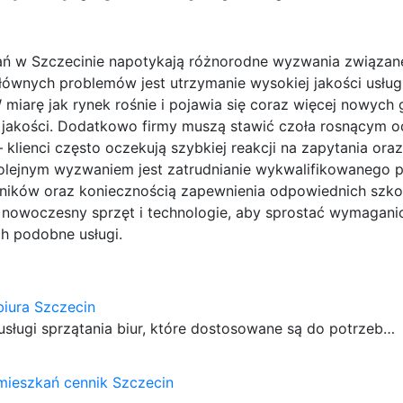
kań w Szczecinie napotykają różnorodne wyzwania związan
wnych problemów jest utrzymanie wysokiej jakości usług
iarę jak rynek rośnie i pojawia się coraz więcej nowych 
ich jakości. Dodatkowo firmy muszą stawić czoła rosnącym
 klienci często oczekują szybkiej reakcji na zapytania ora
olejnym wyzwaniem jest zatrudnianie wykwalifikowanego p
wników oraz koniecznością zapewnienia odpowiednich szko
owoczesny sprzęt i technologie, aby sprostać wymagani
h podobne usługi.
biura Szczecin
 usługi sprzątania biur, które dostosowane są do potrzeb…
mieszkań cennik Szczecin