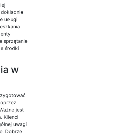
iej
o dokładnie
e usługi
ieszkania
menty
e sprzątanie
ie środki
ia w
przygotować
poprzez
Ważne jest
 Klienci
ólnej uwagi
e. Dobrze