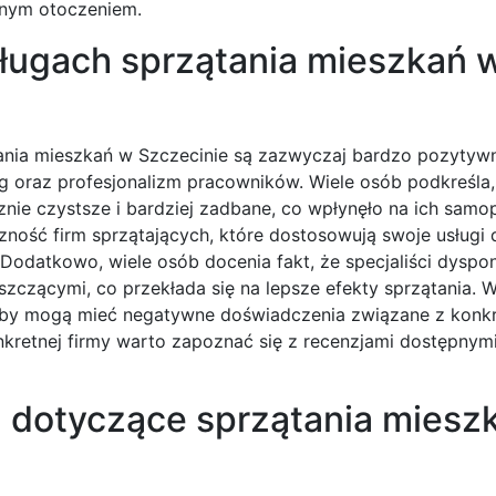
znym otoczeniem.
usługach sprzątania mieszkań 
ania mieszkań w Szczecinie są zazwyczaj bardzo pozytywne
g oraz profesjonalizm pracowników. Wiele osób podkreśla,
cznie czystsze i bardziej zadbane, co wpłynęło na ich samo
zność firm sprzątających, które dostosowują swoje usługi 
 Dodatkowo, wiele osób docenia fakt, że specjaliści dyspo
zącymi, co przekłada się na lepsze efekty sprzątania. W
soby mogą mieć negatywne doświadczenia związane z konk
nkretnej firmy warto zapoznać się z recenzjami dostępnym
a dotyczące sprzątania miesz