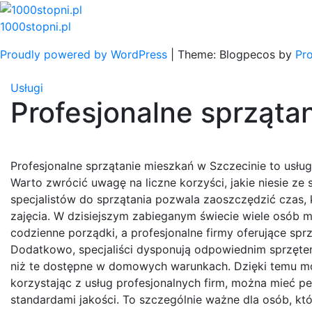
Skip
to
1000stopni.pl
content
Proudly powered by WordPress
|
Theme: Blogpecos by
Pr
Usługi
Profesjonalne sprząta
Profesjonalne sprzątanie mieszkań w Szczecinie to usłu
Warto zwrócić uwagę na liczne korzyści, jakie niesie ze 
specjalistów do sprzątania pozwala zaoszczędzić czas, 
zajęcia. W dzisiejszym zabieganym świecie wiele osób 
codzienne porządki, a profesjonalne firmy oferujące sp
Dodatkowo, specjaliści dysponują odpowiednim sprzętem
niż te dostępne w domowych warunkach. Dzięki temu moż
korzystając z usług profesjonalnych firm, można mieć 
standardami jakości. To szczególnie ważne dla osób, kt