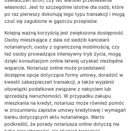
własności. Jest to szczególnie istotne dla osób, które
po raz pierwszy dokonują tego typu transakcji i mogą
czuć się zagubione w gąszczu przepisów.
Kolejną ważną korzyścią jest zwiększona dostępność.
Osoby mieszkające z dala od siedzib kancelarii
notarialnych, osoby z ograniczoną mobilnością, czy
też osoby prowadzące intensywny tryb życia, mogą
dzięki konsultacjom online łatwiej uzyskać niezbędne
wsparcie. Notariusz online może przedstawić
dostępne opcje dotyczące formy umowy, doradzić w
kwestii zabezpieczeń transakcji, a także wyjaśnić
obowiązki podatkowe związane z nabyciem lub
sprzedażą nieruchomości. W przypadku zakupu
mieszkania na kredyt, notariusz może również pomóc
w zrozumieniu zapisów umowy kredytowej i wymagań
banku dotyczących aktu notarialnego. Warto
podkreślić, że porady notariusza online dotyczą nie
tylko nieruchomości, ale również transakcji