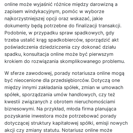
online może wyjaśnić różnice między darowizną a
zapisem windykacyjnym, pomóc w wyborze
najkorzystniejszej opcji oraz wskazać, jakie
dokumenty będą potrzebne do finalizacji transakcji.
Podobnie, w przypadku spraw spadkowych, gdy
trzeba ustalić krąg spadkobierców, sporządzić akt
poświadczenia dziedziczenia czy dokonać działu
spadku, konsultacja online może być pierwszym
krokiem do rozwiązania skomplikowanego problemu.
W sferze zawodowej, porady notariusza online mogą
być nieocenione dla przedsiębiorców. Dotyczą one
między innymi zakładania spółek, zmian w umowach
spółek, sporządzania umów handlowych, czy też
kwestii związanych z obrotem nieruchomościami
biznesowymi. Na przykład, młoda firma planująca
pozyskanie inwestora może potrzebować porady
dotyczącej struktury kapitałowej spółki, emisji nowych
akcji czy zmiany statutu. Notariusz online może