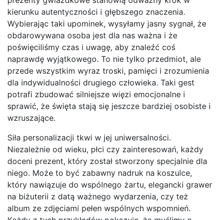
kierunku autentyczności i głębszego znaczenia.
Wybierając taki upominek, wysyłamy jasny sygnał, że
obdarowywana osoba jest dla nas ważna i że
poświęciliśmy czas i uwagę, aby znaleźć coś
naprawdę wyjątkowego. To nie tylko przedmiot, ale
przede wszystkim wyraz troski, pamięci i zrozumienia
dla indywidualności drugiego człowieka. Taki gest
potrafi zbudować silniejsze więzi emocjonalne i
sprawić, że święta stają się jeszcze bardziej osobiste i
wzruszające.
Siła personalizacji tkwi w jej uniwersalności.
Niezależnie od wieku, płci czy zainteresowań, każdy
doceni prezent, który został stworzony specjalnie dla
niego. Może to być zabawny nadruk na koszulce,
który nawiązuje do wspólnego żartu, elegancki grawer
na biżuterii z datą ważnego wydarzenia, czy też
album ze zdjęciami pełen wspólnych wspomnień.
Każdy z tych przykładów pokazuje, że myślimy o