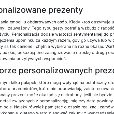
onalizowane prezenty
ania emocji u obdarowanych osób. Kiedy ktoś otrzymuje 
ony i zauważony. Tego typu gesty potrafią wzbudzić radoś
ciu. Personalizacja dodaje wartości sentymentalnej do pr
ęczenia upominku za każdym razem, gdy go używa lub wid
ty są tak cenione i chętnie wybierane na różne okazje. Wa
ludzkie; pokazują one zaangażowanie i troskę o drugą oso
budowania pozytywnych wspomnień.
borze personalizowanych pre
mym kilku pułapek, które mogą wpłynąć na ostateczny efe
yboru przedmiotów, które nie odpowiadają zainteresowan
any prezent może okazać się nietrafiony, jeśli nie będzie
detali związanych z personalizacją; imię czy data powinny
iocie. Należy również pamiętać o czasie realizacji zamówi
ykonanie, dlatego warto planować zakupy z wyprzedzenie