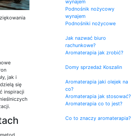
wynajem
Podnośnik nożycowy
wynajem
ziękowania
Podnośniki nożycowe
Jak nazwać biuro
rachunkowe?
Aromaterapia jak zrobić?
 nowe
Domy sprzedaż Koszalin
ron
, jak i
Aromaterapia jaki olejek na
zielą się
co?
inspiracji
Aromaterapia jak stosować?
ieślniczych
Aromaterapia co to jest?
acji.
tach
Co to znaczy aromaterapia?
 metod,