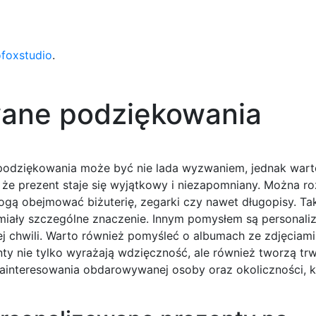
ofoxstudio
.
wane podziękowania
odziękowania może być nie lada wyzwaniem, jednak wart
a, że prezent staje się wyjątkowy i niezapomniany. Można 
ogą obejmować biżuterię, zegarki czy nawet długopisy. Ta
miały szczególne znaczenie. Innym pomysłem są personali
j chwili. Warto również pomyśleć o albumach ze zdjęciami
y nie tylko wyrażają wdzięczność, ale również tworzą trw
ainteresowania obdarowywanej osoby oraz okoliczności, kt