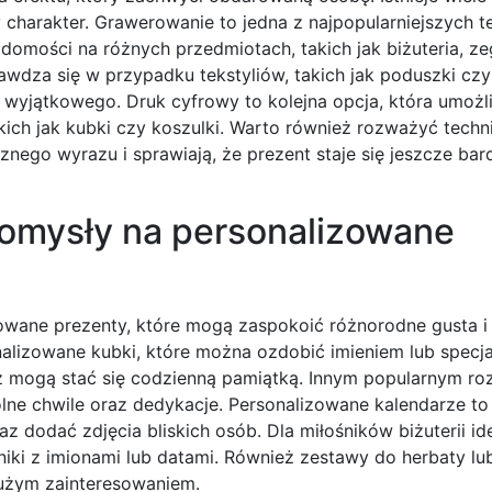
harakter. Grawerowanie to jedna z najpopularniejszych te
adomości na różnych przedmiotach, takich jak biżuteria, ze
rawdza się w przypadku tekstyliów, takich jak poduszki czy 
wyjątkowego. Druk cyfrowy to kolejna opcja, która umożl
ich jak kubki czy koszulki. Warto również rozważyć technik
ego wyrazu i sprawiają, że prezent staje się jeszcze bard
pomysły na personalizowane
owane prezenty, które mogą zaspokoić różnorodne gusta i
alizowane kubki, które można ozdobić imieniem lub specj
ież mogą stać się codzienną pamiątką. Innym popularnym r
ne chwile oraz dedykacje. Personalizowane kalendarze to 
 dodać zdjęcia bliskich osób. Dla miłośników biżuterii i
iki z imionami lub datami. Również zestawy do herbaty lu
dużym zainteresowaniem.