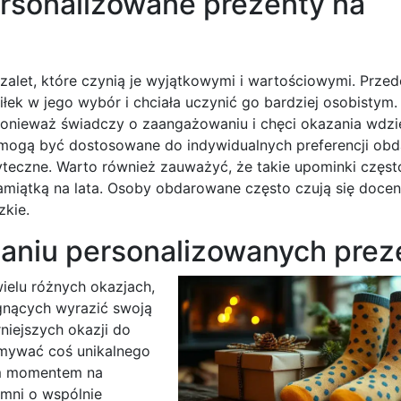
rsonalizowane prezenty na
zalet, które czynią je wyjątkowymi i wartościowymi. Prze
ek w jego wybór i chciała uczynić go bardziej osobistym. 
, ponieważ świadczy o zaangażowaniu i chęci okazania wdz
 mogą być dostosowane do indywidualnych preferencji ob
 użyteczne. Warto również zauważyć, że takie upominki częs
miątką na lata. Osoby obdarowane często czują się docen
zkie.
czaniu personalizowanych pre
ielu różnych okazjach,
gnących wyrazić swoją
niejszych okazji do
ymywać coś unikalnego
ym momentem na
mni o wspólnie