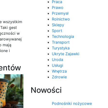
Praca
Prawo
Przemysł
Rolnictwo
de wszystkim
Sklepy
Taki gest
Sport
ięczności w
Technologia
darowywanej
Transport
to mają
Turystyka
ione i
Ukryte Zajawki
Uroda
zentów
Usługi
Wnętrza
Zdrowie
Nowości
Podnośniki nożycowe