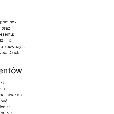
upominek
ć oraz
ezentu;
zi. To
rto zauważyć,
bę. Dzięki
zentów
kt
iom
 pasował do
 być
enia;
m. Nie