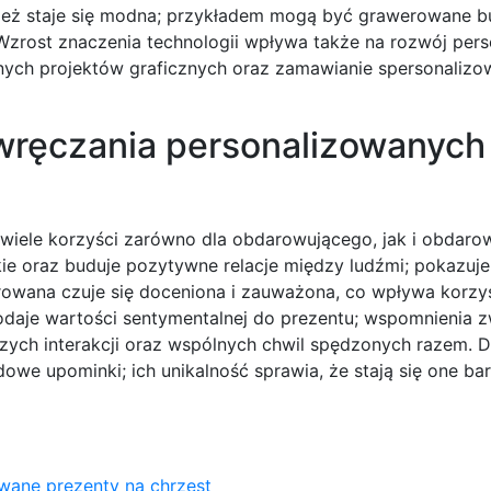
ież staje się modna; przykładem mogą być grawerowane bu
Wzrost znaczenia technologii wpływa także na rozwój perso
alnych projektów graficznych oraz zamawianie spersonaliz
 wręczania personalizowanych
wiele korzyści zarówno dla obdarowującego, jak i obdaro
ie oraz buduje pozytywne relacje między ludźmi; pokazuje
wana czuje się doceniona i zauważona, co wpływa korzyst
odaje wartości sentymentalnej do prezentu; wspomnienia 
zych interakcji oraz wspólnych chwil spędzonych razem.
owe upominki; ich unikalność sprawia, że stają się one bar
wane prezenty na chrzest