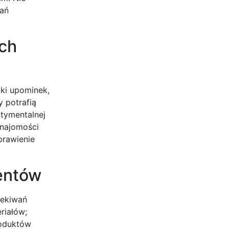
wań
ach
aki upominek,
 potrafią
ntymentalnej
znajomości
prawienie
entów
zekiwań
riałów;
roduktów