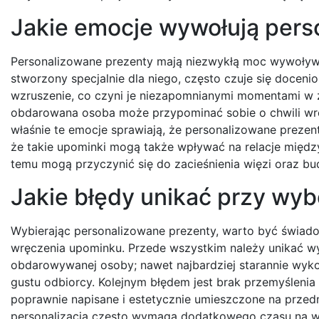
Jakie emocje wywołują pers
Personalizowane prezenty mają niezwykłą moc wywoływ
stworzony specjalnie dla niego, często czuje się doceni
wzruszenie, co czyni je niezapomnianymi momentami w ży
obdarowana osoba może przypominać sobie o chwili wr
właśnie te emocje sprawiają, że personalizowane prezen
że takie upominki mogą także wpływać na relacje między
temu mogą przyczynić się do zacieśnienia więzi oraz 
Jakie błędy unikać przy wy
Wybierając personalizowane prezenty, warto być świado
wręczenia upominku. Przede wszystkim należy unikać w
obdarowywanej osoby; nawet najbardziej starannie wykon
gustu odbiorcy. Kolejnym błędem jest brak przemyślenia 
poprawnie napisane i estetycznie umieszczone na przedm
personalizacja często wymaga dodatkowego czasu na w