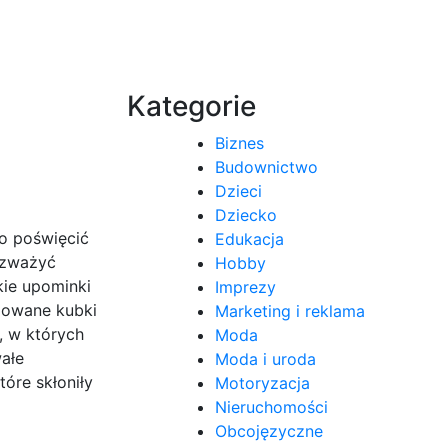
Kategorie
Biznes
Budownictwo
Dzieci
Dziecko
o poświęcić
Edukacja
rozważyć
Hobby
kie upominki
Imprezy
zowane kubki
Marketing i reklama
, w których
Moda
ałe
Moda i uroda
óre skłoniły
Motoryzacja
Nieruchomości
Obcojęzyczne