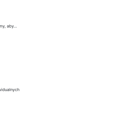
my, aby…
widualnych