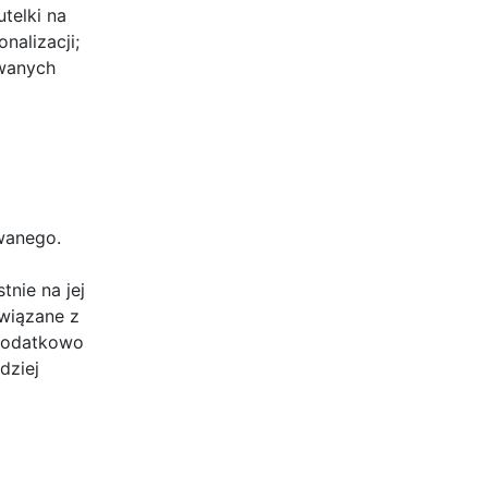
telki na
nalizacji;
owanych
wanego.
nie na jej
związane z
 Dodatkowo
dziej