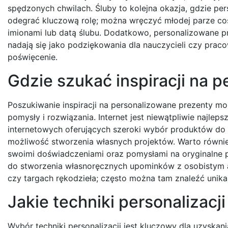
spędzonych chwilach. Śluby to kolejna okazja, gdzie pe
odegrać kluczową rolę; można wręczyć młodej parze co
imionami lub datą ślubu. Dodatkowo, personalizowane p
nadają się jako podziękowania dla nauczycieli czy praco
poświęcenie.
Gdzie szukać inspiracji na 
Poszukiwanie inspiracji na personalizowane prezenty 
pomysły i rozwiązania. Internet jest niewątpliwie najlep
internetowych oferujących szeroki wybór produktów do 
możliwość stworzenia własnych projektów. Warto równie
swoimi doświadczeniami oraz pomysłami na oryginalne p
do stworzenia własnoręcznych upominków z osobistym a
czy targach rękodzieła; często można tam znaleźć unikal
Jakie techniki personalizac
Wybór techniki personalizacji jest kluczowy dla uzyskan