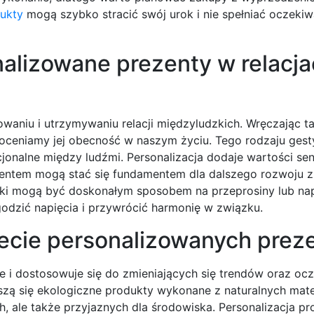
ukty
mogą szybko stracić swój urok i nie spełniać oczeki
alizowane prezenty w relacj
waniu i utrzymywaniu relacji międzyludzkich. Wręczając t
doceniamy jej obecność w naszym życiu. Tego rodzaju gesty
cjonalne między ludźmi. Personalizacja dodaje wartości se
zentem mogą stać się fundamentem dla dalszego rozwoju 
inki mogą być doskonałym sposobem na przeprosiny lub na
agodzić napięcia i przywrócić harmonię w związku.
iecie personalizowanych prez
e i dostosowuje się do zmieniających się trendów oraz oc
zą się ekologiczne produkty wykonane z naturalnych mate
, ale także przyjaznych dla środowiska. Personalizacja p