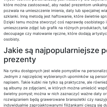
które można zastosować, aby nadać prezentom unikalny c
pozwala na umieszczenie imienia, daty lub specjalnej wi
szklanki. Inną metodą jest haftowanie, które świetnie sp
Dzięki temu można stworzyć coś naprawdę osobistego i 
umieszczanie zdjęć lub grafik na różnych produktach, tak
decoupage czy malowanie ręczne, które dodają artystyczn
osobisty.
Jakie są najpopularniejsze 
prezenty
Na rynku dostępnych jest wiele pomysłów na personaliz
Jednym z najczęściej wybieranych upominków są person
napisem. Takie kubki nie tylko są praktyczne, ale równ
są albumy ze zdjęciami, w których można umieścić wspól
świetny pomysł; można w nich zaznaczyć ważne daty oraz
rozwiązaniem będą grawerowane bransoletki czy naszyjn
indywidualnie zaprojektowanymi filiżankami cieszą się 