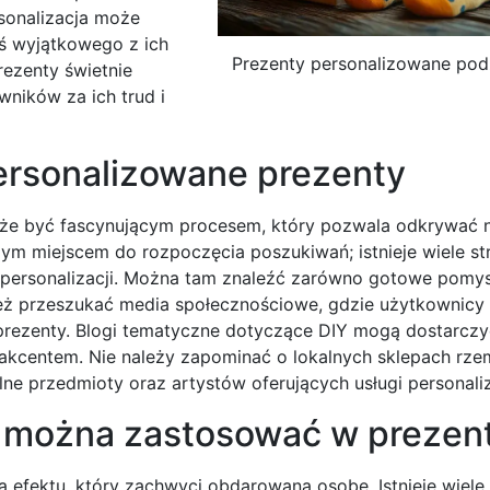
rsonalizacja może
ś wyjątkowego z ich
Prezenty personalizowane pod
rezenty świetnie
wników za ich trud i
personalizowane prezenty
może być fascynującym procesem, który pozwala odkrywać
szym miejscem do rozpoczęcia poszukiwań; istnieje wiele st
personalizacji. Można tam znaleźć zarówno gotowe pomysły
ż przeszukać media społecznościowe, gdzie użytkownicy d
rezenty. Blogi tematyczne dotyczące DIY mogą dostarczyć 
kcentem. Nie należy zapominać o lokalnych sklepach rzem
ne przedmioty oraz artystów oferujących usługi personaliz
ji można zastosować w prezen
ia efektu, który zachwyci obdarowaną osobę. Istnieje wiele