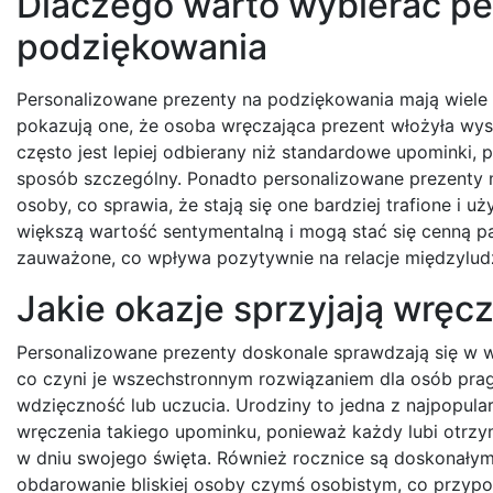
Dlaczego warto wybierać pe
podziękowania
Personalizowane prezenty na podziękowania mają wiele 
pokazują one, że osoba wręczająca prezent włożyła wysił
często jest lepiej odbierany niż standardowe upominki
sposób szczególny. Ponadto personalizowane prezenty
osoby, co sprawia, że stają się one bardziej trafione i
większą wartość sentymentalną i mogą stać się cenną pa
zauważone, co wpływa pozytywnie na relacje międzylud
Jakie okazje sprzyjają wrę
Personalizowane prezenty doskonale sprawdzają się w w
co czyni je wszechstronnym rozwiązaniem dla osób pra
wdzięczność lub uczucia. Urodziny to jedna z najpopular
wręczenia takiego upominku, ponieważ każdy lubi otrz
w dniu swojego święta. Również rocznice są doskonał
obdarowanie bliskiej osoby czymś osobistym, co przypo