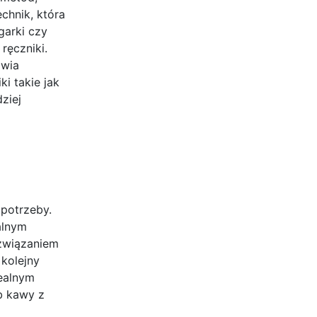
chnik, która
garki czy
ręczniki.
iwia
i takie jak
ziej
 potrzeby.
alnym
ozwiązaniem
kolejny
dealnym
b kawy z