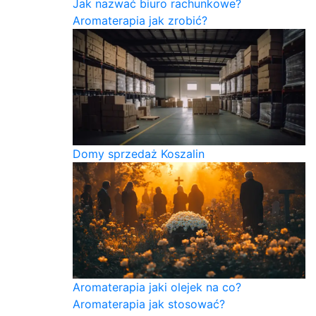
Jak nazwać biuro rachunkowe?
Aromaterapia jak zrobić?
Domy sprzedaż Koszalin
Aromaterapia jaki olejek na co?
Aromaterapia jak stosować?