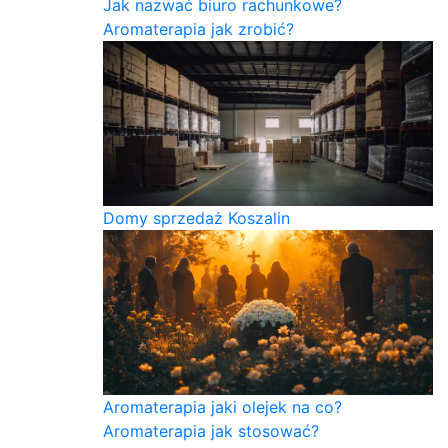
Jak nazwać biuro rachunkowe?
Aromaterapia jak zrobić?
Domy sprzedaż Koszalin
Aromaterapia jaki olejek na co?
Aromaterapia jak stosować?