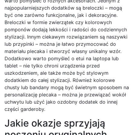
warto pomyśleć o różnych akcesoriach. Jednym z
najpopularniejszych dodatków są breloczki – mogą
być one zarówno funkcjonalne, jak i dekoracyjne.
Breloczki w formie zwierzątek czy kolorowych
pomponów dodają lekkości i radości do codziennych
stylizacji. Innym ciekawym rozwiązaniem są naszywki
lub przypinki – można je łatwo przymocować do
materiału plecaka i stworzyć własny unikalny wzór.
Dodatkowo warto pomyśleć o etui na laptopa lub
tablet – nie tylko chroni urządzenia przed
uszkodzeniem, ale także może być stylowym
dodatkiem do całej stylizacji. Również kolorowe
chusty lub bandany mogą być świetnym sposobem na
personalizację plecaka – można je przewiązać wokół
uchwytu lub użyć jako ozdobny dodatek do innej
części garderoby.
Jakie okazje sprzyjają
noszeniu oryginalnych