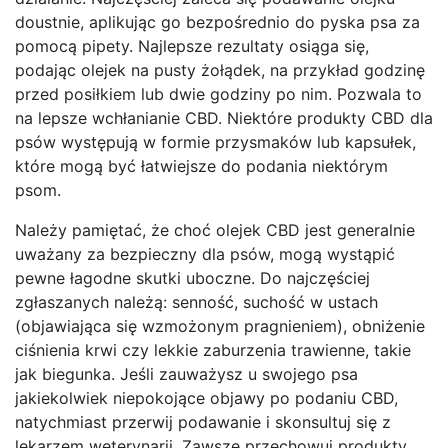
doustnie, aplikując go bezpośrednio do pyska psa za
pomocą pipety. Najlepsze rezultaty osiąga się,
podając olejek na pusty żołądek, na przykład godzinę
przed posiłkiem lub dwie godziny po nim. Pozwala to
na lepsze wchłanianie CBD. Niektóre produkty CBD dla
psów występują w formie przysmaków lub kapsułek,
które mogą być łatwiejsze do podania niektórym
psom.
Należy pamiętać, że choć olejek CBD jest generalnie
uważany za bezpieczny dla psów, mogą wystąpić
pewne łagodne skutki uboczne. Do najczęściej
zgłaszanych należą: senność, suchość w ustach
(objawiająca się wzmożonym pragnieniem), obniżenie
ciśnienia krwi czy lekkie zaburzenia trawienne, takie
jak biegunka. Jeśli zauważysz u swojego psa
jakiekolwiek niepokojące objawy po podaniu CBD,
natychmiast przerwij podawanie i skonsultuj się z
lekarzem weterynarii. Zawsze przechowuj produkty