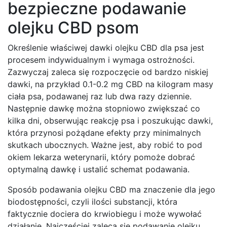
bezpieczne podawanie
olejku CBD psom
Określenie właściwej dawki olejku CBD dla psa jest
procesem indywidualnym i wymaga ostrożności.
Zazwyczaj zaleca się rozpoczęcie od bardzo niskiej
dawki, na przykład 0.1-0.2 mg CBD na kilogram masy
ciała psa, podawanej raz lub dwa razy dziennie.
Następnie dawkę można stopniowo zwiększać co
kilka dni, obserwując reakcję psa i poszukując dawki,
która przynosi pożądane efekty przy minimalnych
skutkach ubocznych. Ważne jest, aby robić to pod
okiem lekarza weterynarii, który pomoże dobrać
optymalną dawkę i ustalić schemat podawania.
Sposób podawania olejku CBD ma znaczenie dla jego
biodostępności, czyli ilości substancji, która
faktycznie dociera do krwiobiegu i może wywołać
działanie. Najczęściej zaleca się podawanie olejku