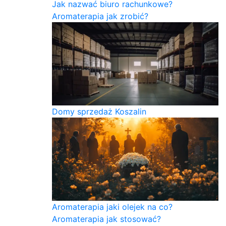
Jak nazwać biuro rachunkowe?
Aromaterapia jak zrobić?
Domy sprzedaż Koszalin
Aromaterapia jaki olejek na co?
Aromaterapia jak stosować?