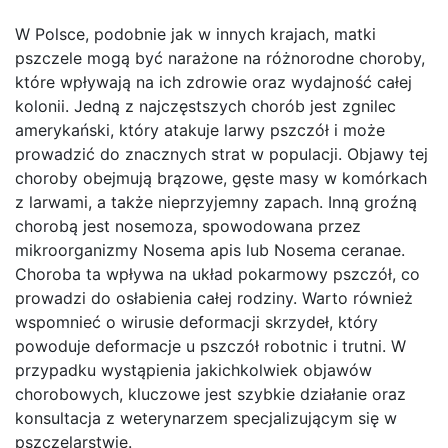
W Polsce, podobnie jak w innych krajach, matki
pszczele mogą być narażone na różnorodne choroby,
które wpływają na ich zdrowie oraz wydajność całej
kolonii. Jedną z najczęstszych chorób jest zgnilec
amerykański, który atakuje larwy pszczół i może
prowadzić do znacznych strat w populacji. Objawy tej
choroby obejmują brązowe, gęste masy w komórkach
z larwami, a także nieprzyjemny zapach. Inną groźną
chorobą jest nosemoza, spowodowana przez
mikroorganizmy Nosema apis lub Nosema ceranae.
Choroba ta wpływa na układ pokarmowy pszczół, co
prowadzi do osłabienia całej rodziny. Warto również
wspomnieć o wirusie deformacji skrzydeł, który
powoduje deformacje u pszczół robotnic i trutni. W
przypadku wystąpienia jakichkolwiek objawów
chorobowych, kluczowe jest szybkie działanie oraz
konsultacja z weterynarzem specjalizującym się w
pszczelarstwie.