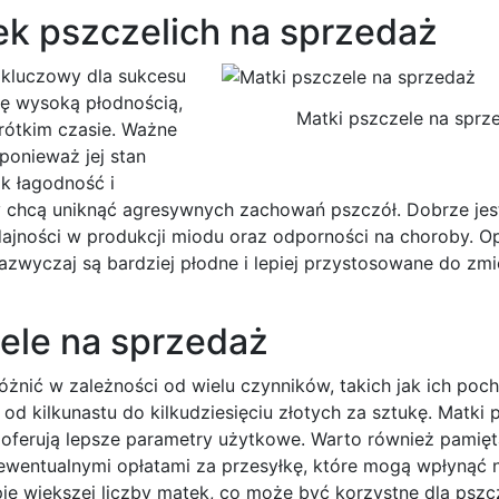
ek pszczelich na sprzedaż
 kluczowy dla sukcesu
ię wysoką płodnością,
Matki pszczele na sprz
krótkim czasie. Ważne
ponieważ jej stan
ak łagodność i
zy chcą uniknąć agresywnych zachowań pszczół. Dobrze jes
ydajności w produkcji miodu oraz odporności na choroby. O
zwyczaj są bardziej płodne i lepiej przystosowane do zmi
zele na sprzedaż
żnić w zależności od wielu czynników, takich jak ich poc
od kilkunastu do kilkudziesięciu złotych za sztukę. Matki
oferują lepsze parametry użytkowe. Warto również pamięt
wentualnymi opłatami za przesyłkę, które mogą wpłynąć n
pie większej liczby matek, co może być korzystne dla pszc