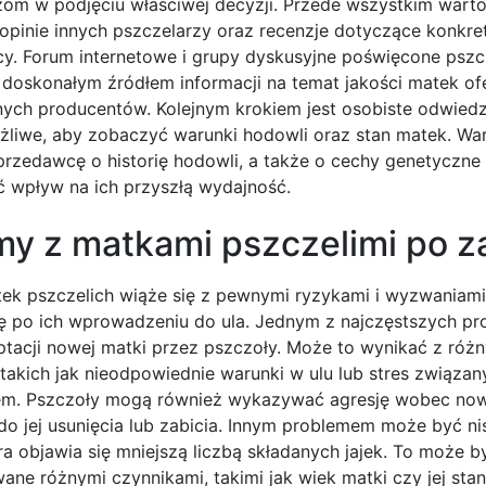
zom w podjęciu właściwej decyzji. Przede wszystkim wart
opinie innych pszczelarzy oraz recenzje dotyczące konkr
y. Forum internetowe i grupy dyskusyjne poświęcone pszc
doskonałym źródłem informacji na temat jakości matek o
nych producentów. Kolejnym krokiem jest osobiste odwiedze
możliwe, aby zobaczyć warunki hodowli oraz stan matek. Wa
przedawcę o historię hodowli, a także o cechy genetyczne
 wpływ na ich przyszłą wydajność.
my z matkami pszczelimi po z
ek pszczelich wiąże się z pewnymi ryzykami i wyzwaniami
ię po ich wprowadzeniu do ula. Jednym z najczęstszych pr
ptacji nowej matki przez pszczoły. Może to wynikać z róż
takich jak nieodpowiednie warunki w ulu lub stres związan
em. Pszczoły mogą również wykazywać agresję wobec nowe
do jej usunięcia lub zabicia. Innym problemem może być n
ra objawia się mniejszą liczbą składanych jajek. To może b
ne różnymi czynnikami, takimi jak wiek matki czy jej sta