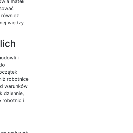
rowia matek
osować
t również
nej wiedzy
lich
hodowli i
 do
początek
niż robotnice
 od warunków
k dziennie,
 robotnic i
mogą wpływać