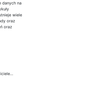
h danych na
ykuły
tnieje wiele
ady oraz
eń oraz
iciele…