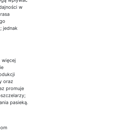
dajności w
 rasa
ego
; jednak
 więcej
ie
odukcji
y oraz
raz promuje
szczelarzy;
nia pasieką.
rzom