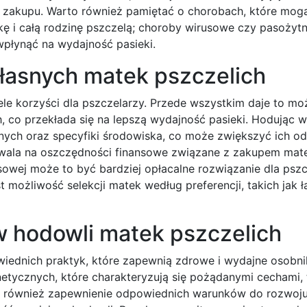
zakupu. Warto również pamiętać o chorobach, które mog
ę i całą rodzinę pszczelą; choroby wirusowe czy pasożyt
wpłynąć na wydajność pasieki.
własnych matek pszczelich
ele korzyści dla pszczelarzy. Przede wszystkim daje to mo
, co przekłada się na lepszą wydajność pasieki. Hodując w
ych oraz specyfiki środowiska, co może zwiększyć ich o
zwala na oszczędności finansowe związane z zakupem mat
wej może to być bardziej opłacalne rozwiązanie dla pszc
est możliwość selekcji matek według preferencji, takich jak
 w hodowli matek pszczelich
dnich praktyk, które zapewnią zdrowe i wydajne osobnik
tycznych, które charakteryzują się pożądanymi cechami, t
t również zapewnienie odpowiednich warunków do rozwoju