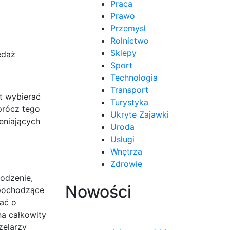
Praca
Prawo
Przemysł
Rolnictwo
Sklepy
edaż
Sport
Technologia
Transport
t wybierać
Turystyka
prócz tego
Ukryte Zajawki
eniających
Uroda
Usługi
Wnętrza
Zdrowie
hodzenie,
Nowości
 pochodzące
ać o
a całkowity
zelarzy