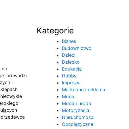
Kategorie
Biznes
Budownictwo
Dzieci
Dziecko
 na
Edukacja
iek prowadzi
Hobby
żych i
Imprezy
sklepach
Marketing i reklama
 niezwykle
Moda
erokiego
Moda i uroda
rujących
Motoryzacja
 sprzedawca
Nieruchomości
Obcojęzyczne