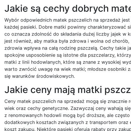
Jakie są cechy dobrych mat
Wybór odpowiednich matek pszczelich na sprzedaż jest
każdej pasieki. Dobre matki powinny charakteryzować s
co oznacza zdolność do składania dużej liczby jajek w 
jest również, aby matka była zdrowa i wolna od chorób, 
zdrowia wpływa na całą rodzinę pszczelą. Cechy takie j
spokojne usposobienie są istotne dla pszczelarzy, któr
matki z linii hodowlanych, które są znane z wysokiej w
warto zwrócić uwagę na wiek matki; młodsze osobniki za
się warunków środowiskowych.
Jakie ceny mają matki pszc
Ceny matek pszczelich na sprzedaż mogą się znacznie ró
wiek oraz cechy genetyczne. Zazwyczaj ceny wahają się 
z renomowanych hodowli mogą być droższe, ale często 
dodatkowych kosztach związanych z transportem oraz e
koszt zakupu. Niektóre pasieki oferują rabaty przy zaku