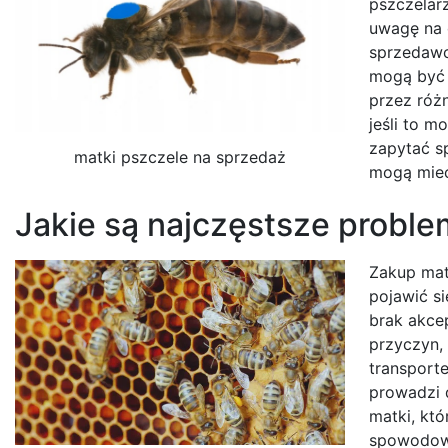
pszczelar
uwagę na 
sprzedawc
mogą być 
przez róż
jeśli to 
zapytać s
matki pszczele na sprzedaż
mogą mieć
Jakie są najczęstsze proble
Zakup mat
pojawić s
brak akce
przyczyn, 
transport
prowadzi 
matki, któ
spowodowa