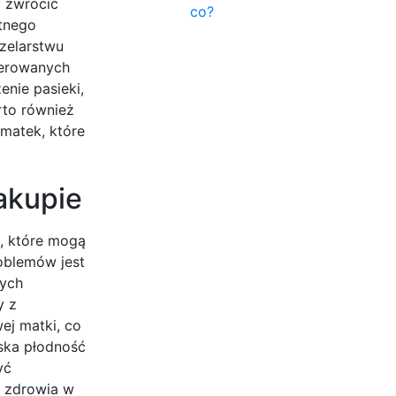
o zwrócić
co?
etnego
zelarstwu
ferowanych
nie pasieki,
rto również
 matek, które
akupie
, które mogą
oblemów jest
nych
y z
j matki, co
iska płodność
yć
n zdrowia w