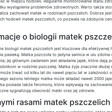
ść w miejscu hodowli. Regularne monitorowanie stanu zd
adku wystąpienia problemów zdrowotnych. Warto także st
analiza zachowań matek w rodzinach pszczelich. Dobrze jes
ch hodowli matek pszczelich, co pozwala na zdobycie cen
macje o biologii matek pszcze
e biologii matek pszczelich jest kluczowe dla efektywnej 
ia pasieką. Matka pszczoła to jedyna samica w ulu zdolna
a; jej głównym zadaniem jest składanie jajek, które dają 
bnikom w rodzinie pszczelej. Matka żyje znacznie dłużej 
e może trwać od kilku lat do nawet pięciu lat w zależności
ywnego sezonu letniego matka może składać nawet 2000 jaje
atka posiada także feromony, które wpływają na zachowanie
zne sygnalizują obecność matki oraz jej zdrowie.
nymi rasami matek pszczelich
żda z nich ma swoje unikalne cechy i właściwości, które 