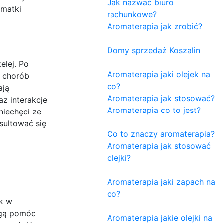
Jak nazwać biuro
 matki
rachunkowe?
Aromaterapia jak zrobić?
Domy sprzedaż Koszalin
elej. Po
Aromaterapia jaki olejek na
d chorób
co?
ają
Aromaterapia jak stosować?
z interakcje
Aromaterapia co to jest?
niechęci ze
sultować się
Co to znaczy aromaterapia?
Aromaterapia jak stosować
olejki?
Aromaterapia jaki zapach na
co?
k w
mogą pomóc
Aromaterapia jakie olejki na