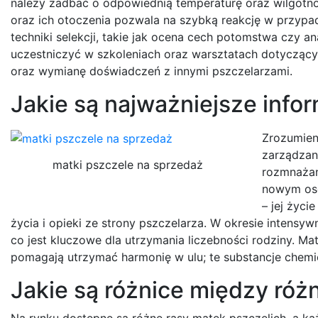
należy zadbać o odpowiednią temperaturę oraz wilgotno
oraz ich otoczenia pozwala na szybką reakcję w przyp
techniki selekcji, takie jak ocena cech potomstwa czy 
uczestniczyć w szkoleniach oraz warsztatach dotyczący
oraz wymianę doświadczeń z innymi pszczelarzami.
Jakie są najważniejsze infor
Zrozumieni
zarządzan
matki pszczele na sprzedaż
rozmnażani
nowym oso
– jej życi
życia i opieki ze strony pszczelarza. W okresie intens
co jest kluczowe dla utrzymania liczebności rodziny. M
pomagają utrzymać harmonię w ulu; te substancje chemic
Jakie są różnice między róż
Na rynku dostępne są różne rasy matek pszczelich, a ka