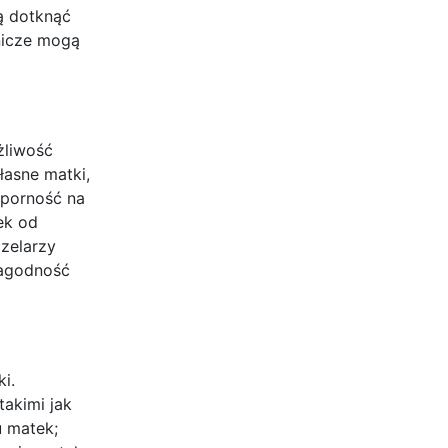
ą dotknąć
nicze mogą
żliwość
łasne matki,
dporność na
ek od
zelarzy
 łagodność
i.
akimi jak
 matek;