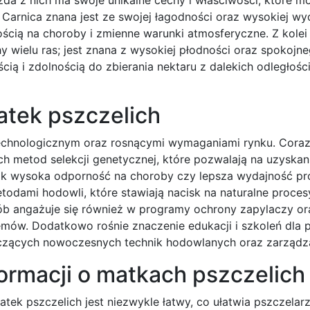
 Carnica znana jest ze swojej łagodności oraz wysokiej wy
ością na choroby i zmienne warunki atmosferyczne. Z kolei
y wielu ras; jest znana z wysokiej płodności oraz spokojn
ią i zdolnością do zbierania nektaru z dalekich odległości
atek pszczelich
echnologicznym oraz rosnącymi wymaganiami rynku. Coraz
h metod selekcji genetycznej, które pozwalają na uzyskan
k wysoka odporność na choroby czy lepsza wydajność pr
odami hodowli, które stawiają nacisk na naturalne proces
sób angażuje się również w programy ochrony zapylaczy o
mów. Dodatkowo rośnie znaczenie edukacji i szkoleń dla p
yczących nowoczesnych technik hodowlanych oraz zarządza
formacji o matkach pszczelich
atek pszczelich jest niezwykle łatwy, co ułatwia pszczela