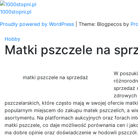
Skip
to
1000stopni.pl
content
Proudly powered by WordPress
|
Theme: Blogpecos by
Pr
Hobby
Matki pszczele na spr
W poszuki
matki pszczele na sprzedaż
różnorodn
sprzedaż 
zdrowych 
pszczelarskich, które często mają w swojej ofercie matk
popularnym miejscem do zakupu matek pszczelich, a wiel
asortymentu. Na platformach aukcyjnych oraz forach in
matki pszczele, co daje możliwość porównania cen i jak
ma dobre opinie oraz doświadczenie w hodowli pszczół.