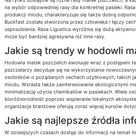
na wybór odpowiedniej rasy dla konkretnej pasieki. Rasa
produkcji miodu; charakteryzuje się także dobrą odporn
Buckfast została stworzona przez człowieka i łączy cech
usposobienia. Rasa Ligustica wyróżnia się dużą aktywnośc
może być bardziej agresywna niż inne rasy.
Jakie są trendy w hodowli m
Hodowla matek pszczelich ewoluuje wraz z postępem t
pszczelarzy decyduje się na wykorzystanie nowoczesnyc
osobników o pożądanych cechach użytkowych, takich ja
miodu. Wzrasta także zainteresowanie ekologicznymi met
minimalizację użycia chemikaliów w pasiekach. Wiele o
bioróżnorodność poprzez wspieranie lokalnych ekosyste
organizacje branżowe oferują coraz więcej kursów dot
Jakie są najlepsze źródła in
W dzisiejszych czasach dostęp do informacji na temat m