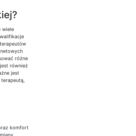
iej?
 wiele
alifikacje
 terapeutów
ernetowych
osować różne
jest również
ażne jest
 terapeutą,
oraz komfort
zmiany