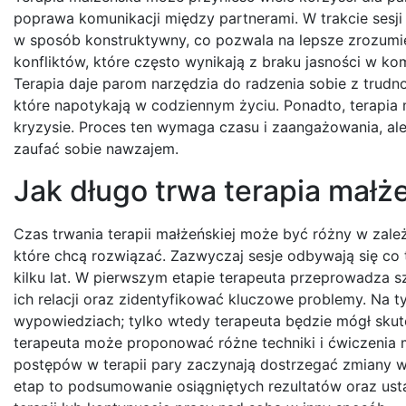
poprawa komunikacji między partnerami. W trakcie sesji
w sposób konstruktywny, co pozwala na lepsze zrozumie
konfliktów, które często wynikają z braku jasności w ko
Terapia daje parom narzędzia do radzenia sobie z trudn
które napotykają w codziennym życiu. Ponadto, terapi
kryzysie. Proces ten wymaga czasu i zaangażowania, ale
zaufać sobie nawzajem.
Jak długo trwa terapia małżeń
Czas trwania terapii małżeńskiej może być różny w zale
które chcą rozwiązać. Zazwyczaj sesje odbywają się co 
kilku lat. W pierwszym etapie terapeuta przeprowadza
ich relacji oraz zidentyfikować kluczowe problemy. Na t
wypowiedziach; tylko wtedy terapeuta będzie mógł skut
terapeuta może proponować różne techniki i ćwiczenia 
postępów w terapii pary zaczynają dostrzegać zmiany 
etap to podsumowanie osiągniętych rezultatów oraz us