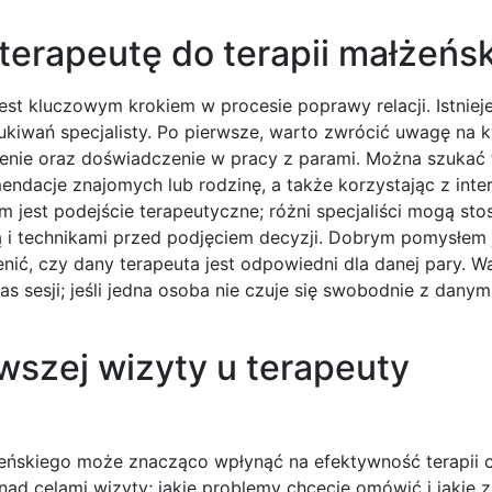
erapeutę do terapii małżeńsk
st kluczowym krokiem w procesie poprawy relacji. Istnieje
iwań specjalisty. Po pierwsze, warto zwrócić uwagę na kw
cenie oraz doświadczenie w pracy z parami. Można szukać
mendacje znajomych lub rodzinę, a także korzystając z int
m jest podejście terapeutyczne; różni specjaliści mogą st
ią i technikami przed podjęciem decyzji. Dobrym pomysłem 
nić, czy dany terapeuta jest odpowiedni dla danej pary. W
s sesji; jeśli jedna osoba nie czuje się swobodnie z danym
wszej wizyty u terapeuty
żeńskiego może znacząco wpłynąć na efektywność terapii 
ad celami wizyty; jakie problemy chcecie omówić i jakie 