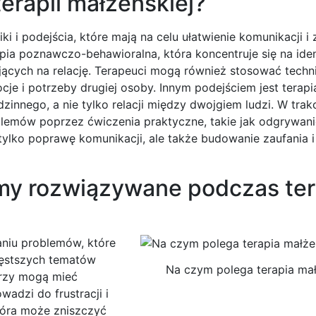
terapii małżeńskiej?
ki i podejścia, które mają na celu ułatwienie komunikacji i
pia poznawczo-behawioralna, która koncentruje się na iden
ych na relację. Terapeuci mogą również stosować techni
je i potrzeby drugiej osoby. Innym podejściem jest terapi
innego, a nie tylko relacji między dwojgiem ludzi. W trakc
mów poprzez ćwiczenia praktyczne, takie jak odgrywanie
 tylko poprawę komunikacji, ale także budowanie zaufania i
emy rozwiązywane podczas ter
aniu problemów, które
zęstszych tematów
Na czym polega terapia ma
erzy mogą mieć
adzi do frustracji i
tóra może zniszczyć