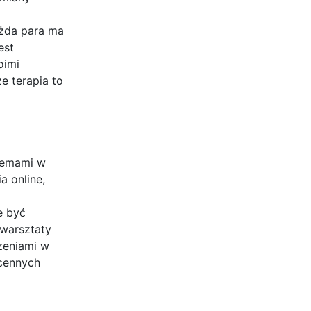
ażda para ma
est
oimi
e terapia to
blemami w
a online,
e być
 warsztaty
czeniami w
 cennych