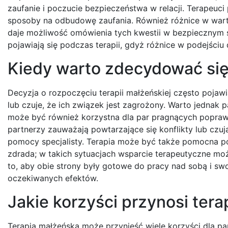
zaufanie i poczucie bezpieczeństwa w relacji. Terapeu
sposoby na odbudowę zaufania. Również różnice w wartoś
daje możliwość omówienia tych kwestii w bezpiecznym 
pojawiają się podczas terapii, gdyż różnice w podejśc
Kiedy warto zdecydować się
Decyzja o rozpoczęciu terapii małżeńskiej często pojaw
lub czuje, że ich związek jest zagrożony. Warto jednak pa
może być również korzystna dla par pragnących poprawić
partnerzy zauważają powtarzające się konflikty lub czują
pomocy specjalisty. Terapia może być także pomocna po 
zdrada; w takich sytuacjach wsparcie terapeutyczne mo
to, aby obie strony były gotowe do pracy nad sobą i s
oczekiwanych efektów.
Jakie korzyści przynosi tera
Terapia małżeńska może przynieść wiele korzyści dla par,