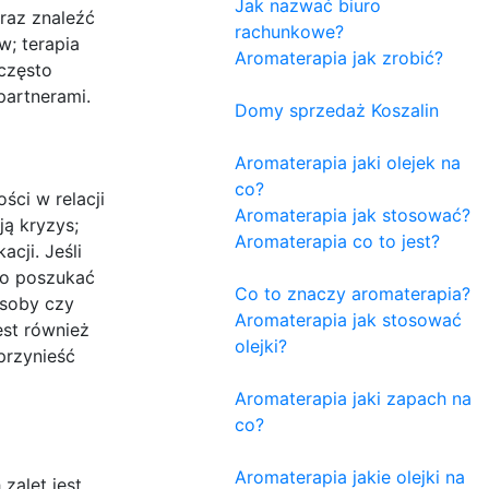
Jak nazwać biuro
raz znaleźć
rachunkowe?
w; terapia
Aromaterapia jak zrobić?
często
artnerami.
Domy sprzedaż Koszalin
Aromaterapia jaki olejek na
co?
ci w relacji
Aromaterapia jak stosować?
ją kryzys;
Aromaterapia co to jest?
cji. Jeśli
rto poszukać
Co to znaczy aromaterapia?
osoby czy
Aromaterapia jak stosować
est również
olejki?
przynieść
Aromaterapia jaki zapach na
co?
Aromaterapia jakie olejki na
zalet jest