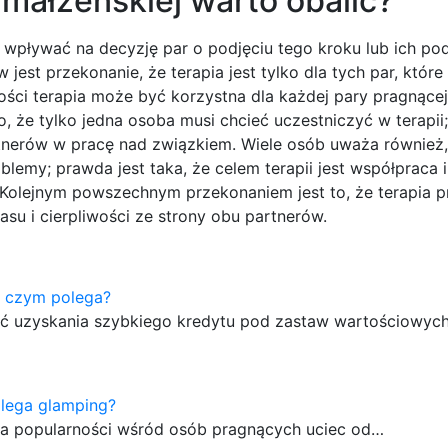
 małżeńskiej warto obalić?
 wpływać na decyzję par o podjęciu tego kroku lub ich po
est przekonanie, że terapia jest tylko dla tych par, które
ości terapia może być korzystna dla każdej pary pragnące
to, że tylko jedna osoba musi chcieć uczestniczyć w terapii
nerów w pracę nad związkiem. Wiele osób uważa również, 
lemy; prawda jest taka, że celem terapii jest współpraca 
Kolejnym powszechnym przekonaniem jest to, że terapia p
su i cierpliwości ze strony obu partnerów.
 czym polega?
ość uzyskania szybkiego kredytu pod zastaw wartościowyc
lega glamping?
 na popularności wśród osób pragnących uciec od…