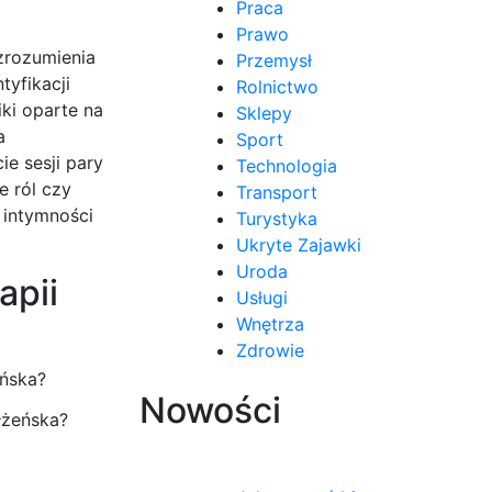
Praca
Prawo
 zrozumienia
Przemysł
tyfikacji
Rolnictwo
ki oparte na
Sklepy
a
Sport
ie sesji pary
Technologia
 ról czy
Transport
 intymności
Turystyka
Ukryte Zajawki
Uroda
apii
Usługi
Wnętrza
Zdrowie
Nowości
łżeńska?