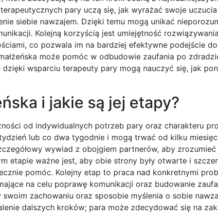
 terapeutycznych pary uczą się, jak wyrażać swoje uczucia
nie siebie nawzajem. Dzięki temu mogą unikać nieporozum
munikacji. Kolejną korzyścią jest umiejętność rozwiązywan
ościami, co pozwala im na bardziej efektywne podejście d
a małżeńska może pomóc w odbudowie zaufania po zdradzi
 dzięki wsparciu terapeuty pary mogą nauczyć się, jak po
ska i jakie są jej etapy?
żności od indywidualnych potrzeb pary oraz charakteru p
tydzień lub co dwa tygodnie i mogą trwać od kilku miesię
 szczegółowy wywiad z obojgiem partnerów, aby zrozumieć
ym etapie ważne jest, aby obie strony były otwarte i szcze
ecznie pomóc. Kolejny etap to praca nad konkretnymi pro
mające na celu poprawę komunikacji oraz budowanie zaufa
w swoim zachowaniu oraz sposobie myślenia o sobie nawza
talenie dalszych kroków; para może zdecydować się na za