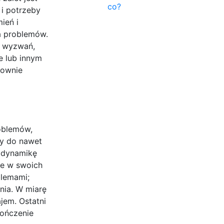
co?
 i potrzeby
ień i
ia problemów.
o wyzwań,
e lub innym
nownie
roblemów,
cy do nawet
 dynamikę
re w swoich
blemami;
nia. W miarę
jem. Ostatni
kończenie