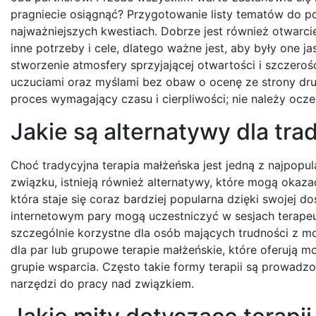
pragniecie osiągnąć? Przygotowanie listy tematów do
najważniejszych kwestiach. Dobrze jest również otwarc
inne potrzeby i cele, dlatego ważne jest, aby były one j
stworzenie atmosfery sprzyjającej otwartości i szczeroś
uczuciami oraz myślami bez obaw o ocenę ze strony drug
proces wymagający czasu i cierpliwości; nie należy ocze
Jakie są alternatywy dla tra
Choć tradycyjna terapia małżeńska jest jedną z najpopu
związku, istnieją również alternatywy, które mogą okazać
która staje się coraz bardziej popularna dzięki swojej 
internetowym pary mogą uczestniczyć w sesjach terap
szczególnie korzystne dla osób mających trudności z mob
dla par lub grupowe terapie małżeńskie, które oferują m
grupie wsparcia. Często takie formy terapii są prowad
narzędzi do pracy nad związkiem.