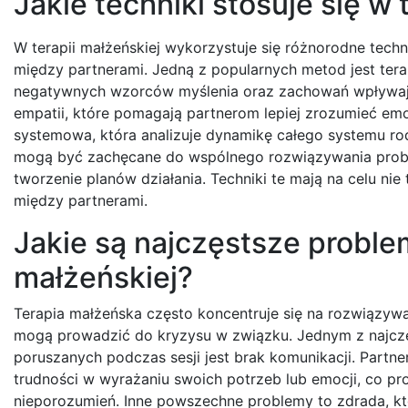
Jakie techniki stosuje się w 
W terapii małżeńskiej wykorzystuje się różnorodne techni
między partnerami. Jedną z popularnych metod jest tera
negatywnych wzorców myślenia oraz zachowań wpływając
empatii, które pomagają partnerom lepiej zrozumieć emoc
systemowa, która analizuje dynamikę całego systemu rodz
mogą być zachęcane do wspólnego rozwiązywania proble
tworzenie planów działania. Techniki te mają na celu nie
między partnerami.
Jakie są najczęstsze probl
małżeńskiej?
Terapia małżeńska często koncentruje się na rozwiązyw
mogą prowadzić do kryzysu w związku. Jednym z najc
poruszanych podczas sesji jest brak komunikacji. Partn
trudności w wyrażaniu swoich potrzeb lub emocji, co prow
nieporozumień. Inne powszechne problemy to zdrada, k