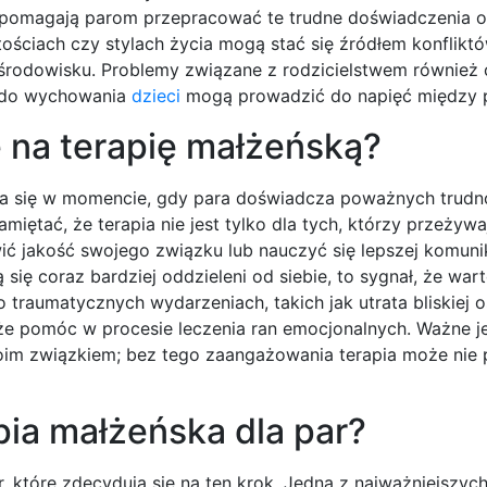
ci pomagają parom przepracować te trudne doświadczenia o
ciach czy stylach życia mogą stać się źródłem konfliktó
środowisku. Problemy związane z rodzicielstwem również 
iu do wychowania
dzieci
mogą prowadzić do napięć między p
 na terapię małżeńską?
ia się w momencie, gdy para doświadcza poważnych trudnoś
miętać, że terapia nie jest tylko dla tych, którzy przeżywa
 jakość swojego związku lub nauczyć się lepszej komunika
 się coraz bardziej oddzieleni od siebie, to sygnał, że wa
traumatycznych wydarzeniach, takich jak utrata bliskiej 
że pomóc w procesie leczenia ran emocjonalnych. Ważne j
woim związkiem; bez tego zaangażowania terapia może nie 
pia małżeńska dla par?
 które zdecydują się na ten krok. Jedną z najważniejszych 