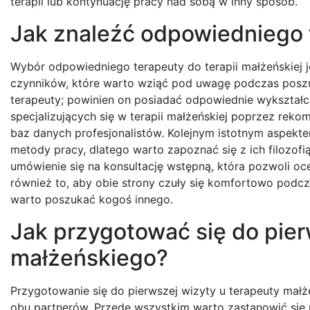
terapii lub kontynuację pracy nad sobą w inny sposób.
Jak znaleźć odpowiedniego t
Wybór odpowiedniego terapeuty do terapii małżeńskiej je
czynników, które warto wziąć pod uwagę podczas poszuk
terapeuty; powinien on posiadać odpowiednie wykształ
specjalizujących się w terapii małżeńskiej poprzez reko
baz danych profesjonalistów. Kolejnym istotnym aspekte
metody pracy, dlatego warto zapoznać się z ich filozof
umówienie się na konsultację wstępną, która pozwoli oce
również to, aby obie strony czuły się komfortowo podcza
warto poszukać kogoś innego.
Jak przygotować się do pier
małżeńskiego?
Przygotowanie się do pierwszej wizyty u terapeuty mał
obu partnerów. Przede wszystkim warto zastanowić się n