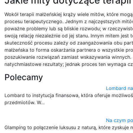
Jakie mity dotyczące terapii
Wokół terapii małżeńskiej krąży wiele mitów, które mogą
procesu terapeutycznego. Jednym z najczęstszych mitów j
poważne problemy lub są bliskie rozwodu; w rzeczywist
swoją relację niezależnie od jej stanu. Innym mitem jest 
skuteczność procesu zależy od zaangażowania obu part
małżeńska to forma oskarżania partnera o wszystkie prob
poszukiwanie rozwiązań zamiast wskazywania winnych. 
natychmiastowe rezultaty; jednak proces ten wymaga cza
Polecamy
Lombard na
Lombard to instytucja finansowa, która oferuje możliw
przedmiotów. W…
Na czym po
Glamping to połączenie luksusu z naturą, które zyskuje