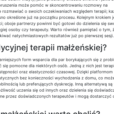
 poruszenia może pomóc w skoncentrowaniu rozmowy na
ie rozmawiać o swoich oczekiwaniach względem terapii; k
asno określone już na początku procesu. Kolejnym krokiem j
ci; oboje partnerzy powinni być gotowi do dzielenia się sw
iej osoby czy terapeuty. Warto również pamiętać o tym, ż
kiwać natychmiastowych rezultatów już po pierwszej sesji.
dycyjnej terapii małżeńskiej?
larniejszych form wsparcia dla par borykających się z pro
 się pomocne dla niektórych osób. Jedną z nich jest terapi
dostępności oraz elastyczności czasowej. Dzięki platformom
eutycznych bez konieczności wychodzenia z domu, co moż
ilnością lub preferujących dyskrecję. Inną alternatywą są
ożliwość uczenia się od innych oraz dzielenia się doświad
zone przez doświadczonych terapeutów i mogą dostarczyć