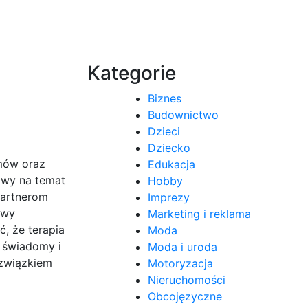
Kategorie
Biznes
Budownictwo
Dzieci
Dziecko
emów oraz
Edukacja
owy na temat
Hobby
partnerom
Imprezy
awy
Marketing i reklama
, że terapia
Moda
 świadomy i
Moda i uroda
 związkiem
Motoryzacja
Nieruchomości
Obcojęzyczne