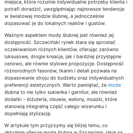
miejsca, które rozumie indywidualne potrzeby klienta i
potrafi doradzić, uwzględniając najnowsze tendencje
w światowej modzie ślubnej, a jednocześnie
dopasować je do lokalnych realiów i gustów.
Ważnym aspektem mody ślubnej jest również jej
dostępność. Szczeciński rynek stara się sprostać
oczekiwaniom różnych klientów, oferując zarówno
luksusowe, drogie kreacje, jak i bardziej przystępne
cenowo, ale równie stylowe propozycje. Dostępność
różnorodnych fasonów, tkanin i detali pozwala na
dopasowanie stroju do budżetu oraz indywidualnych
preferencji estetycznych. Warto pamiętać, że
moda
ślubna to nie tylko sukienka i garnitur, ale również
dodatki – biżuteria, obuwie, welony, muszki, które
stanowią integralną część całego wizerunku i
dopełniają stylizację.
W artykule tym przyjrzymy się bliżej temu, co
aktualnie oferuje moda ślubna w Szczecinie, jakie są