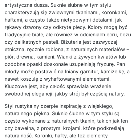
artystyczna dusza. Suknie ślubne w tym stylu
charakteryzują się zwiewnymi tkaninami, koronkami,
haftami, a często także nietypowymi detalami, jak
rękawy dzwony czy odkryte plecy. Kolory mogą być
tradycyjnie białe, ale również w odcieniach ecru, beżu
czy delikatnych pasteli. Biżuteria jest zazwyczaj
etniczna, ręcznie robiona, z naturalnych materiałów –
piór, drewna, kamieni. Wianki z żywych kwiatów lub
ozdobne opaski doskonale uzupełniają fryzurę. Pan
młody może postawić na lniany garnitur, kamizelkę, a
nawet koszulę z wyhaftowanymi elementami.
Kluczowe jest, aby całość sprawiała wrażenie
swobodnej elegancji, jakby strój był częścią natury.
Styl rustykalny czerpie inspirację z wiejskiego,
naturalnego piękna. Suknie ślubne w tym stylu są
często wykonane z naturalnych tkanin, takich jak len
czy bawełna, z prostymi krojami, które podkreślają
naturalność. Koronki, hafty, ale też elementy