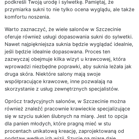
podkreśli Twoją urodę i sylwetkę. Pamiętaj, że
przymiarka sukni to nie tylko ocena wyglądu, ale także
komfortu noszenia.
Warto zaznaczyć, że wiele salonów w Szczecinie
oferuje również usługi dopasowania sukni do sylwetki.
Nawet najpiękniejsza suknia będzie wyglądać idealnie,
jeśli będzie idealnie dopasowana. Proces ten
zazwyczaj obejmuje kilka wizyt u krawcowej, która
wprowadzi niezbędne poprawki, aby suknia leżała jak
druga skóra. Niektóre salony mają swoje
współpracujące krawcowe, inne pozwalają na
skorzystanie z usług zewnętrznych specjalistów.
Oprócz tradycyjnych salonów, w Szczecinie można
również znaleźć pracownie krawieckie specjalizujące
się w szyciu sukien ślubnych na miarę. Jest to opcja
dla panien młodych, które pragną mieć w stu
procentach unikatową kreację, zaprojektowaną od
podstaw według ich wizji. Szycie na miarę daje