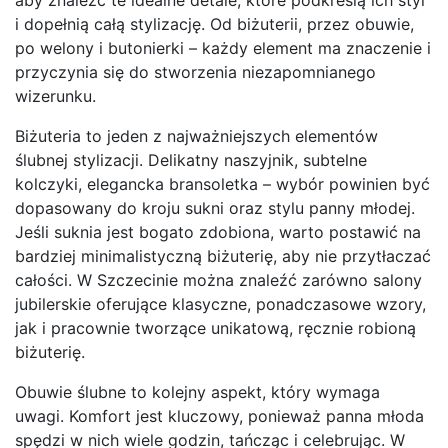
aby znaleźć te idealne detale, które podkreślą ich styl
i dopełnią całą stylizację. Od biżuterii, przez obuwie,
po welony i butonierki – każdy element ma znaczenie i
przyczynia się do stworzenia niezapomnianego
wizerunku.
Biżuteria to jeden z najważniejszych elementów
ślubnej stylizacji. Delikatny naszyjnik, subtelne
kolczyki, elegancka bransoletka – wybór powinien być
dopasowany do kroju sukni oraz stylu panny młodej.
Jeśli suknia jest bogato zdobiona, warto postawić na
bardziej minimalistyczną biżuterię, aby nie przytłaczać
całości. W Szczecinie można znaleźć zarówno salony
jubilerskie oferujące klasyczne, ponadczasowe wzory,
jak i pracownie tworzące unikatową, ręcznie robioną
biżuterię.
Obuwie ślubne to kolejny aspekt, który wymaga
uwagi. Komfort jest kluczowy, ponieważ panna młoda
spędzi w nich wiele godzin, tańcząc i celebrując. W