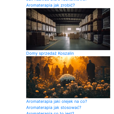
Aromaterapia jak zrobić?
Domy sprzedaż Koszalin
Aromaterapia jaki olejek na co?
Aromaterapia jak stosować?
Aromaterapia co to jest?