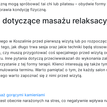
czną mogą spróbować tai chi lub pilatesu – obydwie formy 
oprawia kondycję fizyczną.
ia dotyczące masażu relaksac
nego w Koszalinie przed pierwszą wizytą lub po rozpoczęc
 tego, jak długo trwa sesja oraz jakie techniki będą stos
ym, czy muszą przygotować coś specjalnego przed wizytą or
u. Inne pytania dotyczą przeciwwskazań do wykonania zab
stanie z tej formy terapii. Klienci interesują się także tym
anulowania terminu. Warto pamiętać o tym, że każdy salon
atego warto zapoznać się z nimi przed wizytą.
saż gorącymi kamieniami
jest obecnie narażonych na stres, co negatywnie wpływa n