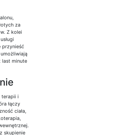
alonu,
łotych za
w. Z kolei
usługi
 przynieść
 umożliwiają
 last minute
nie
terapii i
óra łączy
ność ciała,
oterapia,
wewnętrznej.
z skupienie