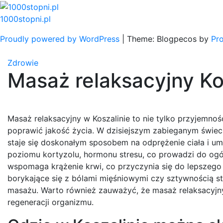
Skip
to
1000stopni.pl
content
Proudly powered by WordPress
|
Theme: Blogpecos by
Pr
Zdrowie
Masaż relaksacyjny Ko
Masaż relaksacyjny w Koszalinie to nie tylko przyjemno
poprawić jakość życia. W dzisiejszym zabieganym świeci
staje się doskonałym sposobem na odprężenie ciała i um
poziomu kortyzolu, hormonu stresu, co prowadzi do ogó
wspomaga krążenie krwi, co przyczynia się do lepszego
borykające się z bólami mięśniowymi czy sztywnością 
masażu. Warto również zauważyć, że masaż relaksacyjny 
regeneracji organizmu.