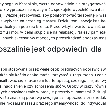
cyjnego w Koszalinie, warto odpowiednio się przygotować
sce z wyprzedzeniem, aby móc spokojnie wypełnić ewentual
ji. Ważne jest również, aby poinformować terapeutę o wsz
ą wpłynąć na przebieg masażu. Dzięki temu specjalista bę
idualnych potrzeb klienta. Przed wizytą warto również un
zmu i móc w pełni skupić się na relaksacji. Należy pamięta
ani innych akcesoriów mogących przeszkadzać podczas mas
szalinie jest odpowiedni dla
erapii stosowaną przez wiele osób pragnących poprawić sw
nakże nie każda osoba może korzystać z tego rodzaju zab
ultować się z lekarzem lub terapeutą, szczególnie jeśli w
a, nadciśnienie czy schorzenia skóry. Osoby w ciąży równ
cych doświadczenie w pracy z przyszłymi mamami. Z drugi
uważa znaczną poprawę swojego samopoczucia oraz redukc
anie rodzaju masażu oraz jego intensywności do indywidua