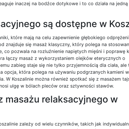
reaguje inaczej na bodźce dotykowe i to co działa na jedn
sacyjnego są dostępne w Kosz
niki, które mają na celu zapewnienie głębokiego odprężeni
 znajduje się masaż klasyczny, który polega na stosowan
e, co pozwala na rozluźnienie napiętych mięśni i poprawę k
tóra łączy masaż z wykorzystaniem olejków eterycznych o
mu zabieg staje się nie tylko przyjemnością dla ciała, ale 
ca opcja, która polega na używaniu podgrzanych kamieni w
a. W Koszalinie można również spotkać się z masażem tajs
ynosi ulgę w bólach pleców oraz sztywności stawów.
 z masażu relaksacyjnego w
szalinie zależy od wielu czynników, takich jak indywidual