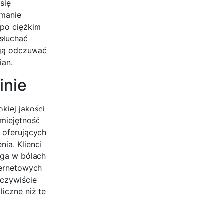
się
ymanie
 po ciężkim
 słuchać
ogą odczuwać
ian.
inie
kiej jakości
umiejętność
 oferujących
ia. Klienci
lga w bólach
ternetowych
czywiście
iczne niż te