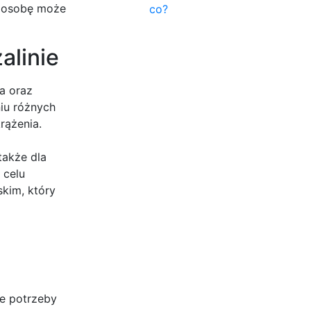
ą osobę może
co?
alinie
a oraz
iu różnych
rążenia.
także dla
 celu
kim, który
ne potrzeby