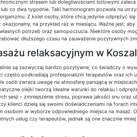
 chronicznym stresem lub dolegliwościami bólowymi zaleca 
u lub co dwa tygodnie. Taki harmonogram pozwala na utrz
organizmu. Z kolei osoby, które chcą jedynie odprężyć się
okazjonalny, na przykład raz w miesiącu. Ważne jest, aby
o własnych potrzeb oraz samopoczucia. Niektóre osoby m
otrzebować dłuższego czasu na zauważenie pozytywnych zm
masażu relaksacyjnym w Koszal
alinie są zazwyczaj bardzo pozytywne, co świadczy o wyso
nci często podkreślają profesjonalizm terapeutów oraz ich 
le osób zwraca uwagę na atmosferę panującą w miejscach
yczne olejki tworzą idealne warunki do relaksu i odprężen
h sesji – zmniejszenie stresu, poprawa jakości snu oraz u
zy klienci dzielą się swoimi doświadczeniami na forach in
ym osobom w wyborze odpowiedniego miejsca na masaż. O
nych usług czy terapeutów, jednak są one znacznie mniej l