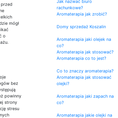
Jak nazwać biuro
 przed
rachunkowe?
ne
Aromaterapia jak zrobić?
elkich
dzie mógł
Domy sprzedaż Koszalin
ikać
ć o
Aromaterapia jaki olejek na
ażu.
co?
Aromaterapia jak stosować?
Aromaterapia co to jest?
Co to znaczy aromaterapia?
oje
Aromaterapia jak stosować
iegów bez
olejki?
ystępują
ież powinny
Aromaterapia jaki zapach na
ej strony
co?
ję stresu
lnych
Aromaterapia jakie olejki na