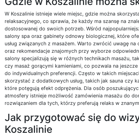
Gdzie w Koszalinie można s
W Koszalinie istnieje wiele miejsc, gdzie można skorzys
relaksacyjnego, co sprawia, że każdy ma szansę na znale
dostosowanej do swoich potrzeb. Wśród najpopularniejsz
salony spa oraz gabinety odnowy biologicznej, które ofe
usług związanych z masażem. Warto zwrócić uwagę na o
oraz rekomendacje znajomych przy wyborze odpowiedni
salony specjalizują się w różnych technikach masażu, ta
czy masaż gorącymi kamieniami, co pozwala na jeszcze
do indywidualnych preferencji. Często w takich miejsca
skorzystać z dodatkowych usług, takich jak sauna czy ką
które potęgują efekt odprężenia. Dla osób poszukującyc
atmosfery istnieje możliwość zamówienia masażu do d
rozwiązaniem dla tych, którzy preferują relaks w znanym
Jak przygotować się do wiz
Koszalinie