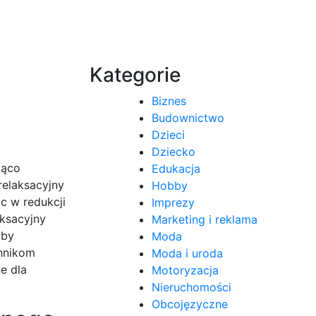
Kategorie
Biznes
Budownictwo
Dzieci
Dziecko
ząco
Edukacja
relaksacyjny
Hobby
c w redukcji
Imprezy
ksacyjny
Marketing i reklama
oby
Moda
chnikom
Moda i uroda
e dla
Motoryzacja
Nieruchomości
Obcojęzyczne