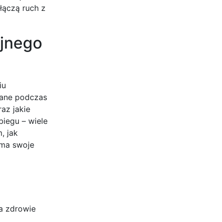
łączą ruch z
yjnego
iu
owane podczas
az jakie
iegu – wiele
, jak
 ma swoje
a zdrowie