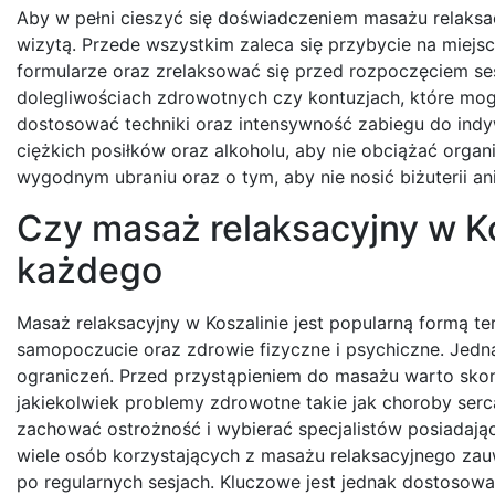
Aby w pełni cieszyć się doświadczeniem masażu relaksa
wizytą. Przede wszystkim zaleca się przybycie na miej
formularze oraz zrelaksować się przed rozpoczęciem ses
dolegliwościach zdrowotnych czy kontuzjach, które mog
dostosować techniki oraz intensywność zabiegu do indyw
ciężkich posiłków oraz alkoholu, aby nie obciążać organi
wygodnym ubraniu oraz o tym, aby nie nosić biżuterii 
Czy masaż relaksacyjny w Ko
każdego
Masaż relaksacyjny w Koszalinie jest popularną formą t
samopoczucie oraz zdrowie fizyczne i psychiczne. Jed
ograniczeń. Przed przystąpieniem do masażu warto skons
jakiekolwiek problemy zdrowotne takie jak choroby serc
zachować ostrożność i wybierać specjalistów posiadają
wiele osób korzystających z masażu relaksacyjnego za
po regularnych sesjach. Kluczowe jest jednak dostosow