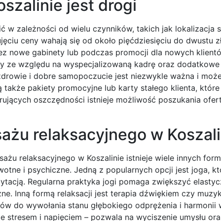
zalinie jest drogi
 w zależności od wielu czynników, takich jak lokalizacja s
jęciu ceny wahają się od około pięćdziesięciu do dwustu z
z nowe gabinety lub podczas promocji dla nowych klientó
y ze względu na wyspecjalizowaną kadrę oraz dodatkowe 
zdrowie i dobre samopoczucie jest niezwykle ważna i może
także pakiety promocyjne lub karty stałego klienta, które
rujących oszczędności istnieje możliwość poszukania ofert
sażu relaksacyjnego w Koszali
u relaksacyjnego w Koszalinie istnieje wiele innych form 
otne i psychiczne. Jedną z popularnych opcji jest joga, kt
tacją. Regularna praktyka jogi pomaga zwiększyć elastycz
e. Inną formą relaksacji jest terapia dźwiękiem czy muzyk
ków do wywołania stanu głębokiego odprężenia i harmonii 
e stresem i napięciem – pozwala na wyciszenie umysłu ora