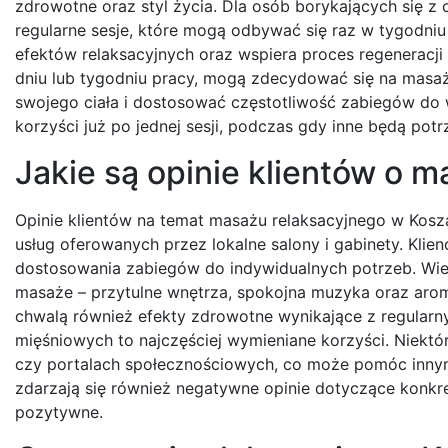
zdrowotne oraz styl życia. Dla osób borykających się z
regularne sesje, które mogą odbywać się raz w tygodni
efektów relaksacyjnych oraz wspiera proces regeneracji 
dniu lub tygodniu pracy, mogą zdecydować się na masaż 
swojego ciała i dostosować częstotliwość zabiegów d
korzyści już po jednej sesji, podczas gdy inne będą p
Jakie są opinie klientów o 
Opinie klientów na temat masażu relaksacyjnego w Kosz
usług oferowanych przez lokalne salony i gabinety. Klie
dostosowania zabiegów do indywidualnych potrzeb. Wie
masaże – przytulne wnętrza, spokojna muzyka oraz aromat
chwalą również efekty zdrowotne wynikające z regularnyc
mięśniowych to najczęściej wymieniane korzyści. Niektór
czy portalach społecznościowych, co może pomóc inn
zdarzają się również negatywne opinie dotyczące konkret
pozytywne.