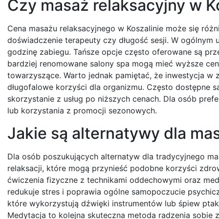
Czy masaż relaksacyjny w Kos
Cena masażu relaksacyjnego w Koszalinie może się różnić
doświadczenie terapeuty czy długość sesji. W ogólnym u
godzinę zabiegu. Tańsze opcje często oferowane są prze
bardziej renomowane salony spa mogą mieć wyższe cen
towarzyszące. Warto jednak pamiętać, że inwestycja w 
długofalowe korzyści dla organizmu. Często dostępne są 
skorzystanie z usług po niższych cenach. Dla osób prefe
lub korzystania z promocji sezonowych.
Jakie są alternatywy dla ma
Dla osób poszukujących alternatyw dla tradycyjnego masaż
relaksacji, które mogą przynieść podobne korzyści zdrow
ćwiczenia fizyczne z technikami oddechowymi oraz medy
redukuje stres i poprawia ogólne samopoczucie psychiczn
które wykorzystują dźwięki instrumentów lub śpiew pta
Medytacja to kolejna skuteczna metoda radzenia sobie z