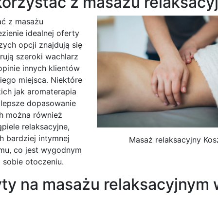
korzystać z masażu relaksacy
tać z masażu
zienie idealnej oferty
ych opcji znajdują się
rują szeroki wachlarz
pinie innych klientów
ego miejsca. Niektóre
kich jak aromaterapia
 lepsze dopasowanie
ch można również
piele relaksacyjne,
h bardziej intymnej
Masaż relaksacyjny Kosz
omu, co jest wygodnym
 sobie otoczeniu.
yty na masażu relaksacyjnym 