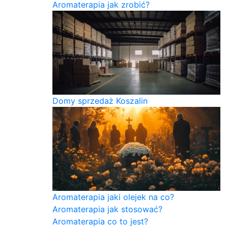
Aromaterapia jak zrobić?
Domy sprzedaż Koszalin
Aromaterapia jaki olejek na co?
Aromaterapia jak stosować?
Aromaterapia co to jest?