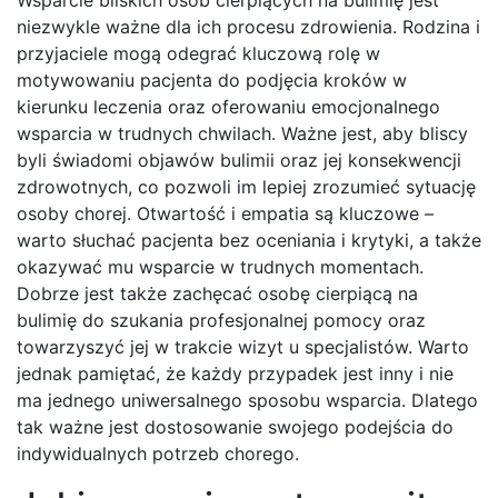
Wsparcie bliskich osób cierpiących na bulimię jest
niezwykle ważne dla ich procesu zdrowienia. Rodzina i
przyjaciele mogą odegrać kluczową rolę w
motywowaniu pacjenta do podjęcia kroków w
kierunku leczenia oraz oferowaniu emocjonalnego
wsparcia w trudnych chwilach. Ważne jest, aby bliscy
byli świadomi objawów bulimii oraz jej konsekwencji
zdrowotnych, co pozwoli im lepiej zrozumieć sytuację
osoby chorej. Otwartość i empatia są kluczowe –
warto słuchać pacjenta bez oceniania i krytyki, a także
okazywać mu wsparcie w trudnych momentach.
Dobrze jest także zachęcać osobę cierpiącą na
bulimię do szukania profesjonalnej pomocy oraz
towarzyszyć jej w trakcie wizyt u specjalistów. Warto
jednak pamiętać, że każdy przypadek jest inny i nie
ma jednego uniwersalnego sposobu wsparcia. Dlatego
tak ważne jest dostosowanie swojego podejścia do
indywidualnych potrzeb chorego.