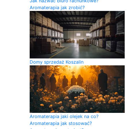
Jak nazwać biuro rachunkowe?
Aromaterapia jak zrobić?
Domy sprzedaż Koszalin
Aromaterapia jaki olejek na co?
Aromaterapia jak stosować?