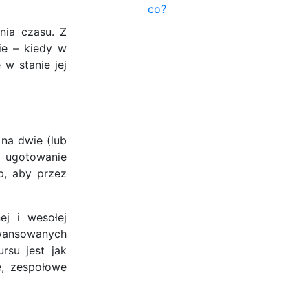
co?
nia czasu. Z
ie – kiedy w
w stanie jej
na dwie (lub
na ugotowanie
b, aby przez
ej i wesołej
awansowanych
rsu jest jak
ę, zespołowe