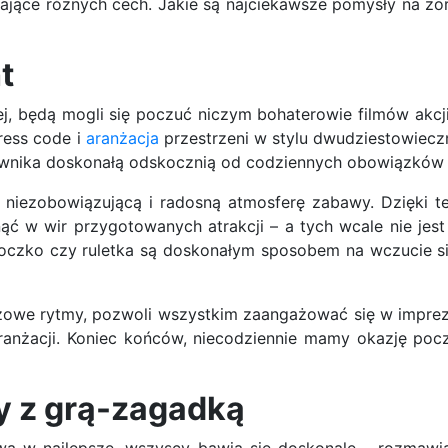
ające różnych cech. Jakie są najciekawsze pomysły na zo
t
ej, będą mogli się poczuć niczym bohaterowie filmów akcj
ress code i
aranżacja
przestrzeni w stylu dwudziestowiecz
ownika doskonałą odskocznią od codziennych obowiązków
y niezobowiązującą i radosną atmosferę zabawy. Dzięki 
ąć w wir przygotowanych atrakcji – a tych wcale nie jes
 oczko czy ruletka są doskonałym sposobem na wczucie si
zowe rytmy, pozwoli wszystkim zaangażować się w imprez
anżacji. Koniec końców, niecodziennie mamy okazję pocz
y z grą-zagadką
a w najlepsze, wszyscy bawią się doskonale – rozmawiaj