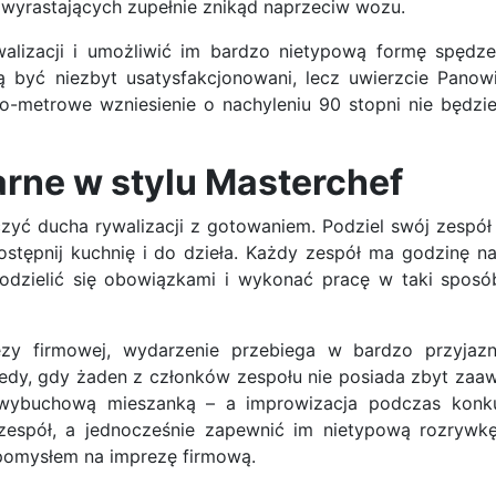
 wyrastających zupełnie znikąd naprzeciw wozu.
lizacji i umożliwić im bardzo nietypową formę spędze
ą być niezbyt usatysfakcjonowani, lecz uwierzcie Panow
-metrowe wzniesienie o nachyleniu 90 stopni nie będzie 
rne w stylu Masterchef
yć ducha rywalizacji z gotowaniem. Podziel swój zespół 
dostępnij kuchnię i do dzieła. Każdy zespół ma godzinę 
 podzielić się obowiązkami i wykonać pracę w taki sposó
ezy firmowej, wydarzenie przebiega w bardzo przyjazn
wtedy, gdy żaden z członków zespołu nie posiada zbyt za
e wybuchową mieszanką – a improwizacja podczas konku
 zespół, a jednocześnie zapewnić im nietypową rozrywk
 pomysłem na imprezę firmową.