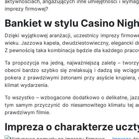
aktywnościach, angażujących inne umiejętności i wymag
imprezy firmowej?
Bankiet w stylu Casino Nigh
Dzięki wyjątkowej aranżacji, uczestnicy imprezy firmow
wieku. Jazzowa kapela, dwudziestowieczny, elegancki d
Z pewnością taka kombinacja będzie dla każdego prac
Ta propozycja ma jedną, najważniejszą zaletę – tworz
obecni bardzo szybko się zrelaksują i dadzą się wciągn
pokera z prawdziwymi żetonami przy asyście krupiera,
klimat wydarzenia.
To wszystko – wzbogacone dodatkowo o delikatne, jaz
tym samym przyczynić do niesamowitego klimatu tej ar
prawdziwym filmie.
Impreza o charakterze uczt
Impreza
trw