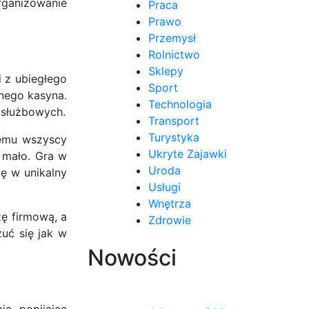
rganizowanie
Praca
Prawo
Przemysł
Rolnictwo
Sklepy
i z ubiegłego
Sport
nego kasyna.
Technologia
 służbowych.
Transport
Turystyka
temu wszyscy
Ukryte Zajawki
t mało. Gra w
Uroda
ę w unikalny
Usługi
Wnętrza
ę firmową, a
Zdrowie
uć się jak w
Nowości
ą, popijając