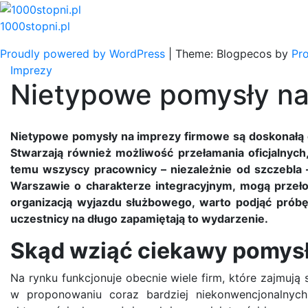
Skip
to
1000stopni.pl
content
Proudly powered by WordPress
|
Theme: Blogpecos by
Pr
Imprezy
Nietypowe pomysły na
Nietypowe pomysły na imprezy firmowe są doskonałą o
Stwarzają również możliwość przełamania oficjalnyc
temu wszyscy pracownicy – niezależnie od szczebla –
Warszawie o charakterze integracyjnym, mogą przeło
organizacją wyjazdu służbowego, warto podjąć prób
uczestnicy na długo zapamiętają to wydarzenie.
Skąd wziąć ciekawy pomysł
Na rynku funkcjonuje obecnie wiele firm, które zajmują
w proponowaniu coraz bardziej niekonwencjonalnyc