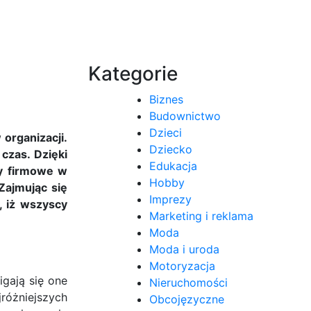
Kategorie
Biznes
Budownictwo
Dzieci
organizacji.
Dziecko
czas. Dzięki
Edukacja
zy firmowe w
Hobby
Zajmując się
Imprezy
, iż wszyscy
Marketing i reklama
Moda
Moda i uroda
Motoryzacja
igają się one
Nieruchomości
óżniejszych
Obcojęzyczne