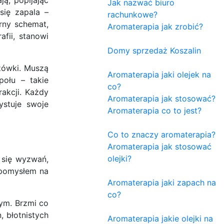
Jak nazwać biuro
się zapala –
rachunkowe?
rny schemat,
Aromaterapia jak zrobić?
fii, stanowi
Domy sprzedaż Koszalin
zówki. Muszą
Aromaterapia jaki olejek na
połu – takie
co?
akcji. Każdy
Aromaterapia jak stosować?
stuje swoje
Aromaterapia co to jest?
Co to znaczy aromaterapia?
Aromaterapia jak stosować
olejki?
ą się wyzwań,
 pomysłem na
Aromaterapia jaki zapach na
co?
ym. Brzmi co
, błotnistych
Aromaterapia jakie olejki na