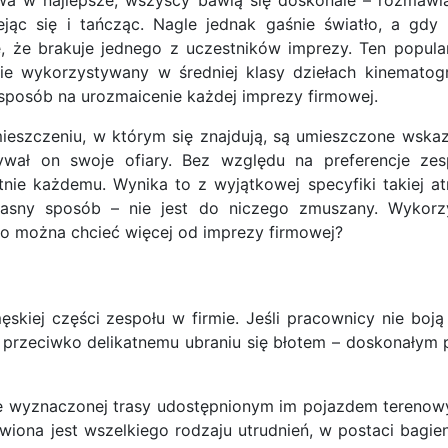
iejąc się i tańcząc. Nagle jednak gaśnie światło, a gdy 
ę, że brakuje jednego z uczestników imprezy. Ten popula
e wykorzystywany w średniej klasy dziełach kinematogra
sposób na urozmaicenie każdej imprezy firmowej.
ieszczeniu, w którym się znajdują, są umieszczone wska
ał on swoje ofiary. Bez względu na preferencje zes
ie każdemu. Wynika to z wyjątkowej specyfiki takiej atr
asny sposób – nie jest do niczego zmuszany. Wykorzy
o można chcieć więcej od imprezy firmowej?
skiej części zespołu w firmie. Jeśli pracownicy nie boj
c przeciwko delikatnemu ubraniu się błotem – doskonałym
e wyznaczonej trasy udostępnionym im pojazdem terenow
ona jest wszelkiego rodzaju utrudnień, w postaci bagien