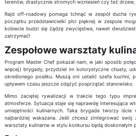
terenów, drastycznie stromych wzniesień czy też drzew,
Rajd off-roadowy pomaga tchnąć w zespół ducha rywa
początku przedstawicielki płci pięknej w zespole mog
kobiecie budzi się żądzę zwycięstwa, nawet dwudziesto
zatrzymać!
Zespołowe warsztaty kulina
Program Master Chef pokazał nam, w jaki sposób połącz
więcej) brygady, przydziel im kolorystyczne chusty, u
określonego posiłku. Muszą oni ustalić szefa kuchni,
upływem czasu jeszcze zdążyć posprzątać stanowisko.
Mimo zaciętej rywalizacji w trakcie tego typu impr
atmosferze. Sytuacja staje się naprawdę interesująca 
umiejętności kulinarnych. Taka brygada tworzy iści
najbardziej wskazana. Jeśli chcesz zintegrować swój
warsztaty kulinarne w stylu konkursu będą doskonałym