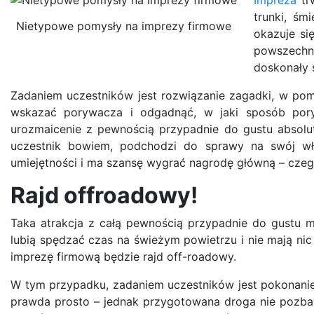
trunki, śm
Nietypowe pomysły na imprezy firmowe
okazuje si
powszechni
doskonały 
Zadaniem uczestników jest rozwiązanie zagadki, w pom
wskazać porywacza i odgadnąć, w jaki sposób poryw
urozmaicenie z pewnością przypadnie do gustu absolutn
uczestnik bowiem, podchodzi do sprawy na swój wł
umiejętności i ma szansę wygrać nagrodę główną – czeg
Rajd offroadowy!
Taka atrakcja z całą pewnością przypadnie do gustu mę
lubią spędzać czas na świeżym powietrzu i nie mają ni
imprezę firmową będzie rajd off-roadowy.
W tym przypadku, zadaniem uczestników jest pokonani
prawda prosto – jednak przygotowana droga nie pozbawi