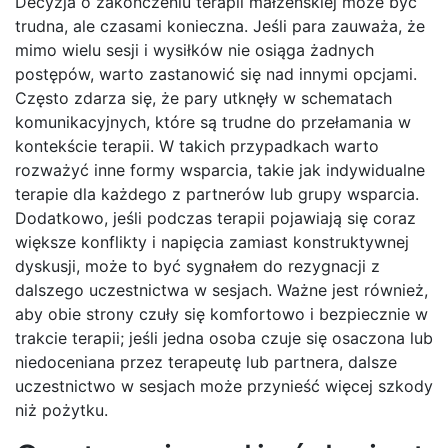
Decyzja o zakończeniu terapii małżeńskiej może być
trudna, ale czasami konieczna. Jeśli para zauważa, że
mimo wielu sesji i wysiłków nie osiąga żadnych
postępów, warto zastanowić się nad innymi opcjami.
Często zdarza się, że pary utknęły w schematach
komunikacyjnych, które są trudne do przełamania w
kontekście terapii. W takich przypadkach warto
rozważyć inne formy wsparcia, takie jak indywidualne
terapie dla każdego z partnerów lub grupy wsparcia.
Dodatkowo, jeśli podczas terapii pojawiają się coraz
większe konflikty i napięcia zamiast konstruktywnej
dyskusji, może to być sygnałem do rezygnacji z
dalszego uczestnictwa w sesjach. Ważne jest również,
aby obie strony czuły się komfortowo i bezpiecznie w
trakcie terapii; jeśli jedna osoba czuje się osaczona lub
niedoceniana przez terapeutę lub partnera, dalsze
uczestnictwo w sesjach może przynieść więcej szkody
niż pożytku.