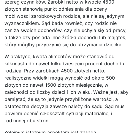
szereg czynników. Zarobki netto w kwocie 4500
złotych stanowią punkt odniesienia dla oceny
możliwości zarobkowych rodzica, ale nie są jedynym
wyznacznikiem. Sąd bada również, czy rodzic nie
zaniża swoich dochodów, czy nie uchyla się od pracy,
a także czy posiada inne źródła dochodu lub majątek,
który mógłby przyczynić się do utrzymania dziecka.
W praktyce, kwota alimentów może stanowić od
kilkunastu do nawet kilkudziesięciu procent dochodu
rodzica. Przy zarobkach 4500 złotych netto,
realistyczne widełki mogą wynosić od około 500
złotych do nawet 1500 złotych miesięcznie, w
zależności od liczby dzieci i ich wieku. Ważne jest, aby
pamiętać, że są to jedynie przybliżone wartości, a
ostateczna decyzja zawsze należy do sądu. Sąd musi
bowiem ocenić całokształt sytuacji materialnej i
rodzinnej obu stron.
Kolejnym istotnym aspektem jest zasada