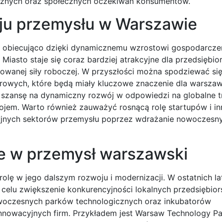
cznych oraz społecznych oczekiwań konsumentów.
ju przemysłu w Warszawie
 obiecująco dzięki dynamicznemu wzrostowi gospodarcz
iasto staje się coraz bardziej atrakcyjne dla przedsiębio
ikowanej siły roboczej. W przyszłości można spodziewać si
yfrowych, które będą miały kluczowe znaczenie dla warsza
a szansę na dynamiczny rozwój w odpowiedzi na globalne 
jem. Warto również zauważyć rosnącą rolę startupów i i
ycyjnych sektorów przemysłu poprzez wdrażanie nowoczesn
je w przemysł warszawski
lę w jego dalszym rozwoju i modernizacji. W ostatnich la
 celu zwiększenie konkurencyjności lokalnych przedsiębio
woczesnych parków technologicznych oraz inkubatorów
 innowacyjnych firm. Przykładem jest Warsaw Technology Pa