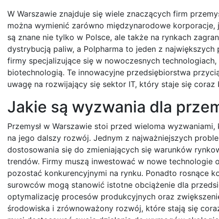
W Warszawie znajduje się wiele znaczących firm przemy
można wymienić zarówno międzynarodowe korporacje, jak
są znane nie tylko w Polsce, ale także na rynkach zagr
dystrybucją paliw, a Polpharma to jeden z największych
firmy specjalizujące się w nowoczesnych technologiach, t
biotechnologią. Te innowacyjne przedsiębiorstwa przycią
uwagę na rozwijający się sektor IT, który staje się cora
Jakie są wyzwania dla prze
Przemysł w Warszawie stoi przed wieloma wyzwaniami,
na jego dalszy rozwój. Jednym z najważniejszych probl
dostosowania się do zmieniających się warunków rynko
trendów. Firmy muszą inwestować w nowe technologie o
pozostać konkurencyjnymi na rynku. Ponadto rosnące ko
surowców mogą stanowić istotne obciążenie dla przedsi
optymalizację procesów produkcyjnych oraz zwiększeni
środowiska i zrównoważony rozwój, które stają się cora