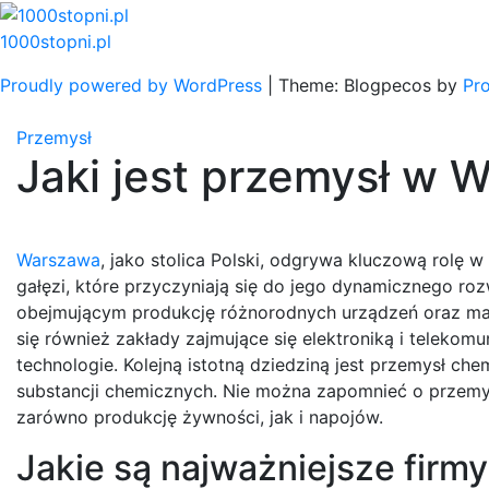
Skip
to
1000stopni.pl
content
Proudly powered by WordPress
|
Theme: Blogpecos by
Pr
Przemysł
Jaki jest przemysł w 
Warszawa
, jako stolica Polski, odgrywa kluczową rolę
gałęzi, które przyczyniają się do jego dynamicznego ro
obejmującym produkcję różnorodnych urządzeń oraz ma
się również zakłady zajmujące się elektroniką i teleko
technologie. Kolejną istotną dziedziną jest przemysł ch
substancji chemicznych. Nie można zapomnieć o przemy
zarówno produkcję żywności, jak i napojów.
Jakie są najważniejsze fir