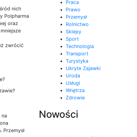
Praca
śród nich
Prawo
zy Polpharma
Przemysł
wej oraz
Rolnictwo
 mniejsze
Sklepy
Sport
eż zwrócić
Technologia
Transport
Turystyka
Ukryte Zajawki
Uroda
Usługi
Wnętrza
szawie?
Zdrowie
Nowości
 na
rona
. Przemysł