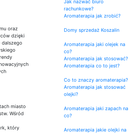
Jak nazwać biuro
rachunkowe?
Aromaterapia jak zrobić?
emu oraz
Domy sprzedaż Koszalin
rców dzięki
ę dalszego
Aromaterapia jaki olejek na
wskiego
co?
trendy
Aromaterapia jak stosować?
nnowacyjnych
Aromaterapia co to jest?
ych
Co to znaczy aromaterapia?
Aromaterapia jak stosować
olejki?
tach miasto
Aromaterapia jaki zapach na
rstw. Wśród
co?
rk, który
Aromaterapia jakie olejki na