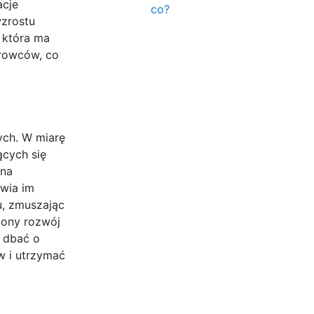
acje
co?
wzrostu
, która ma
urowców, co
ych. W miarę
ących się
 na
iwia im
, zmuszając
żony rozwój
ą dbać o
w i utrzymać