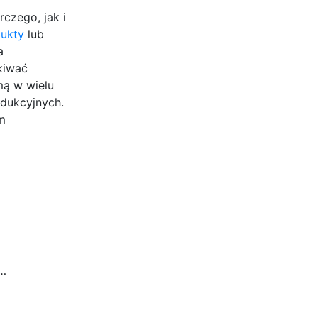
czego, jak i
ukty
lub
a
kiwać
mą w wielu
odukcyjnych.
m
o…