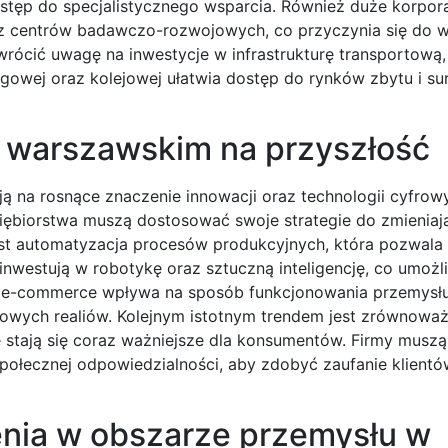
ostęp do specjalistycznego wsparcia. Również duże korpor
z centrów badawczo-rozwojowych, co przyczynia się do 
zwrócić uwagę na inwestycje w infrastrukturę transportową
gowej oraz kolejowej ułatwia dostęp do rynków zbytu i s
e warszawskim na przyszłość
 na rosnące znaczenie innowacji oraz technologii cyfrow
dsiębiorstwa muszą dostosować swoje strategie do zmieniaj
t automatyzacja procesów produkcyjnych, która pozwala
inwestują w robotykę oraz sztuczną inteligencję, co umożl
j e-commerce wpływa na sposób funkcjonowania przemysłu
owych realiów. Kolejnym istotnym trendem jest zrównowa
 stają się coraz ważniejsze dla konsumentów. Firmy musz
połecznej odpowiedzialności, aby zdobyć zaufanie klientó
enia w obszarze przemysłu w