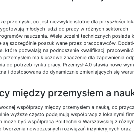
e przemysłu, co jest niezwykle istotne dla przyszłości lok
ygotowują młodych ludzi do pracy w różnych sektorach
ogramów nauczania. Wiele uczelni technicznych posiada k
óre są szczególnie poszukiwane przez pracodawców. Dodat
, które pozwalają na podnoszenie kwalifikacji pracownikó
 a przemysłem ma kluczowe znaczenie dla zapewnienia od
ia do potrzeb rynku pracy. Przemysł 4.0 stawia nowe wy
czna i dostosowana do dynamicznie zmieniających się war
acy między przemysłem a nau
cnej współpracy między przemysłem a nauką, co przyczy
elnie wyższe często podejmują współpracę z lokalnymi fir
m może być współpraca Politechniki Warszawskiej z różny
o tworzenia nowoczesnych rozwiązań inżynieryjnych oraz