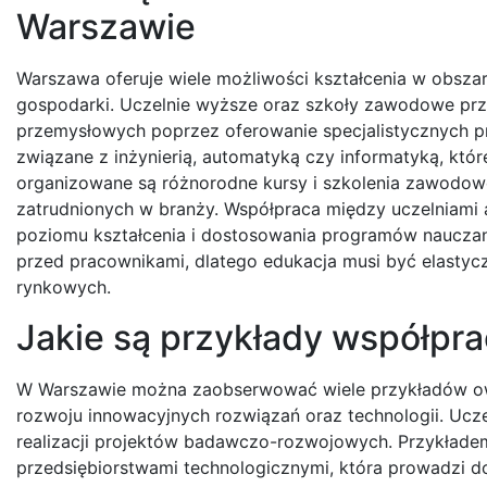
Warszawie
Warszawa oferuje wiele możliwości kształcenia w obszarz
gospodarki. Uczelnie wyższe oraz szkoły zawodowe prz
przemysłowych poprzez oferowanie specjalistycznych pr
związane z inżynierią, automatyką czy informatyką, kt
organizowane są różnorodne kursy i szkolenia zawodowe
zatrudnionych w branży. Współpraca między uczelniami
poziomu kształcenia i dostosowania programów nauczan
przed pracownikami, dlatego edukacja musi być elasty
rynkowych.
Jakie są przykłady współpr
W Warszawie można zaobserwować wiele przykładów owo
rozwoju innowacyjnych rozwiązań oraz technologii. Ucz
realizacji projektów badawczo-rozwojowych. Przykłade
przedsiębiorstwami technologicznymi, która prowadzi d