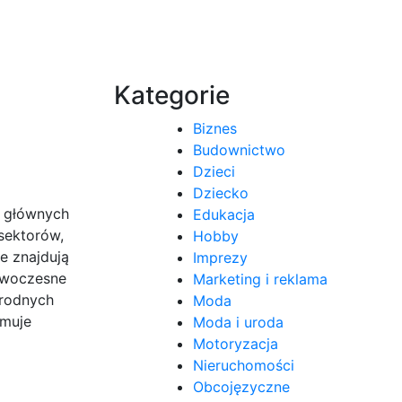
Kategorie
Biznes
Budownictwo
Dzieci
Dziecko
a głównych
Edukacja
sektorów,
Hobby
e znajdują
Imprezy
nowoczesne
Marketing i reklama
orodnych
Moda
jmuje
Moda i uroda
Motoryzacja
Nieruchomości
Obcojęzyczne