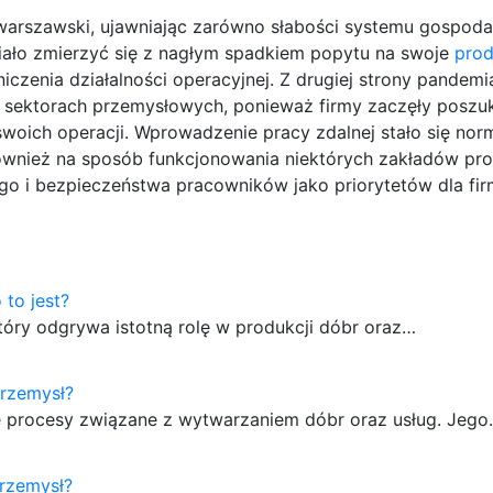
rszawski, ujawniając zarówno słabości systemu gospodar
siało zmierzyć się z nagłym spadkiem popytu na swoje
prod
niczenia działalności operacyjnej. Z drugiej strony pandemi
lu sektorach przemysłowych, ponieważ firmy zaczęły poszu
woich operacji. Wprowadzenie pracy zdalnej stało się nor
ównież na sposób funkcjonowania niektórych zakładów pr
go i bezpieczeństwa pracowników jako priorytetów dla fir
 to jest?
tóry odgrywa istotną rolę w produkcji dóbr oraz…
przemysł?
e procesy związane z wytwarzaniem dóbr oraz usług. Jeg
przemysł?