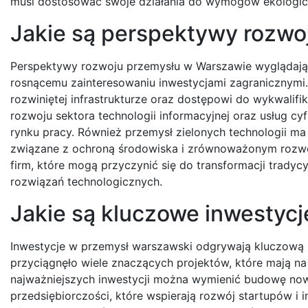
musi dostosować swoje działania do wymogów ekologi
Jakie są perspektywy rozwo
Perspektywy rozwoju przemysłu w Warszawie wyglądają
rosnącemu zainteresowaniu inwestycjami zagranicznymi. M
rozwiniętej infrastrukturze oraz dostępowi do wykwalif
rozwoju sektora technologii informacyjnej oraz usług c
rynku pracy. Również przemysł zielonych technologii m
związane z ochroną środowiska i zrównoważonym rozwo
firm, które mogą przyczynić się do transformacji trad
rozwiązań technologicznych.
Jakie są kluczowe inwestyc
Inwestycje w przemysł warszawski odgrywają kluczową ro
przyciągnęło wiele znaczących projektów, które mają na
najważniejszych inwestycji można wymienić budowę no
przedsiębiorczości, które wspierają rozwój startupów i