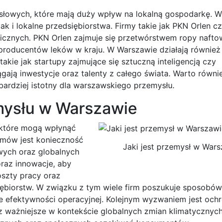
słowych, które mają duży wpływ na lokalną gospodarkę. W
 i lokalne przedsiębiorstwa. Firmy takie jak PKN Orlen c
anicznych. PKN Orlen zajmuje się przetwórstwem ropy nafto
 producentów leków w kraju. W Warszawie działają również
akie jak startupy zajmujące się sztuczną inteligencją czy
gają inwestycje oraz talenty z całego świata. Warto równi
z bardziej istotny dla warszawskiego przemysłu.
mysłu w Warszawie
 które mogą wpłynąć
emów jest konieczność
Jaki jest przemysł w War
wych oraz globalnych
raz innowacje, aby
szty pracy oraz
ębiorstw. W związku z tym wiele firm poszukuje sposobów
e efektywności operacyjnej. Kolejnym wyzwaniem jest och
z ważniejsze w kontekście globalnych zmian klimatycznych