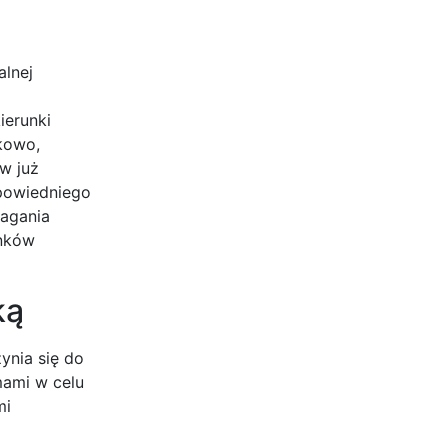
alnej
ierunki
kowo,
w już
powiedniego
magania
unków
ką
nia się do
mami w celu
mi