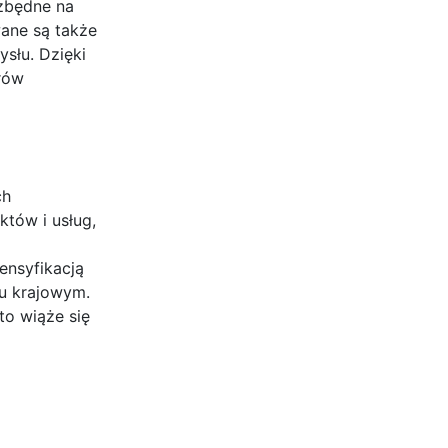
ezbędne na
wane są także
słu. Dzięki
rów
ch
tów i usług,
tensyfikacją
ku krajowym.
o wiąże się