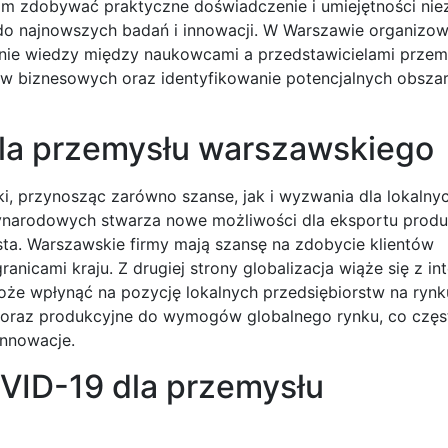
om zdobywać praktyczne doświadczenie i umiejętności ni
 do najnowszych badań i innowacji. W Warszawie organizo
anie wiedzy między naukowcami a przedstawicielami przemy
w biznesowych oraz identyfikowanie potencjalnych obsza
i dla przemysłu warszawskiego
, przynosząc zarówno szanse, jak i wyzwania dla lokalny
zynarodowych stwarza nowe możliwości dla eksportu produk
ta. Warszawskie firmy mają szansę na zdobycie klientów
anicami kraju. Z drugiej strony globalizacja wiąże się z in
oże wpłynąć na pozycję lokalnych przedsiębiorstw na ryn
oraz produkcyjne do wymogów globalnego rynku, co częst
innowacje.
OVID-19 dla przemysłu