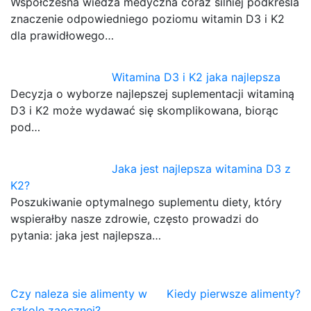
Współczesna wiedza medyczna coraz silniej podkreśla
znaczenie odpowiedniego poziomu witamin D3 i K2
dla prawidłowego…
Witamina D3 i K2 jaka najlepsza
Decyzja o wyborze najlepszej suplementacji witaminą
D3 i K2 może wydawać się skomplikowana, biorąc
pod…
Jaka jest najlepsza witamina D3 z
K2?
Poszukiwanie optymalnego suplementu diety, który
wspierałby nasze zdrowie, często prowadzi do
pytania: jaka jest najlepsza…
Nawigacja
Czy naleza sie alimenty w
Kiedy pierwsze alimenty?
szkole zaocznej?