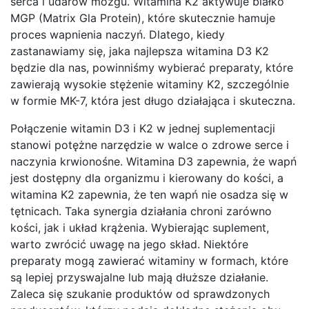
serca i udarów mózgu. Witamina K2 aktywuje białko
MGP (Matrix Gla Protein), które skutecznie hamuje
proces wapnienia naczyń. Dlatego, kiedy
zastanawiamy się, jaka najlepsza witamina D3 K2
będzie dla nas, powinniśmy wybierać preparaty, które
zawierają wysokie stężenie witaminy K2, szczególnie
w formie MK-7, która jest długo działająca i skuteczna.
Połączenie witamin D3 i K2 w jednej suplementacji
stanowi potężne narzędzie w walce o zdrowe serce i
naczynia krwionośne. Witamina D3 zapewnia, że wapń
jest dostępny dla organizmu i kierowany do kości, a
witamina K2 zapewnia, że ten wapń nie osadza się w
tętnicach. Taka synergia działania chroni zarówno
kości, jak i układ krążenia. Wybierając suplement,
warto zwrócić uwagę na jego skład. Niektóre
preparaty mogą zawierać witaminy w formach, które
są lepiej przyswajalne lub mają dłuższe działanie.
Zaleca się szukanie produktów od sprawdzonych