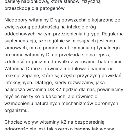
barierę nabłonkową, która stanowi fizyczną
przeszkodę dla patogenów.
Niedobory witaminy D są powszechnie kojarzone ze
zwiększoną podatnością na infekcje dróg
oddechowych, w tym przeziębienia i grypę. Regularna
suplementacja, szczególnie w miesiącach jesienno-
zimowych, może pomóc w utrzymaniu optymalnego
poziomu witaminy D, co przekłada się na lepszą
zdolność organizmu do walki z wirusami i bakteriami.
Witamina D może również modulować nadmierne
reakcje zapalne, które są często przyczyną powikłań
infekcyjnych. Dlatego, kiedy rozważamy, jaka
najlepsza witamina D3 K2 będzie dla nas, powinniśmy
myśleć nie tylko o kościach, ale również o
wzmocnieniu naturalnych mechanizmów obronnych
organizmu.
Chociaż wpływ witaminy K2 na bezpośrednią
odporność nie jest tak szeroko badany jak wpływ