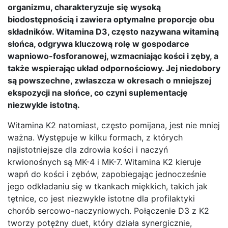
organizmu, charakteryzuje się wysoką
biodostępnością i zawiera optymalne proporcje obu
składników. Witamina D3, często nazywana witaminą
słońca, odgrywa kluczową rolę w gospodarce
wapniowo-fosforanowej, wzmacniając kości i zęby, a
także wspierając układ odpornościowy. Jej niedobory
są powszechne, zwłaszcza w okresach o mniejszej
ekspozycji na słońce, co czyni suplementację
niezwykle istotną.
Witamina K2 natomiast, często pomijana, jest nie mniej
ważna. Występuje w kilku formach, z których
najistotniejsze dla zdrowia kości i naczyń
krwionośnych są MK-4 i MK-7. Witamina K2 kieruje
wapń do kości i zębów, zapobiegając jednocześnie
jego odkładaniu się w tkankach miękkich, takich jak
tętnice, co jest niezwykle istotne dla profilaktyki
chorób sercowo-naczyniowych. Połączenie D3 z K2
tworzy potężny duet, który działa synergicznie,