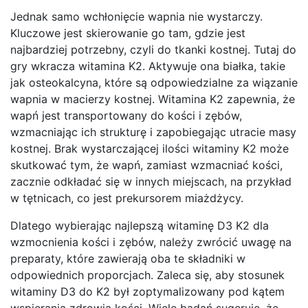
Jednak samo wchłonięcie wapnia nie wystarczy.
Kluczowe jest skierowanie go tam, gdzie jest
najbardziej potrzebny, czyli do tkanki kostnej. Tutaj do
gry wkracza witamina K2. Aktywuje ona białka, takie
jak osteokalcyna, które są odpowiedzialne za wiązanie
wapnia w macierzy kostnej. Witamina K2 zapewnia, że
wapń jest transportowany do kości i zębów,
wzmacniając ich strukturę i zapobiegając utracie masy
kostnej. Brak wystarczającej ilości witaminy K2 może
skutkować tym, że wapń, zamiast wzmacniać kości,
zacznie odkładać się w innych miejscach, na przykład
w tętnicach, co jest prekursorem miażdżycy.
Dlatego wybierając najlepszą witaminę D3 K2 dla
wzmocnienia kości i zębów, należy zwrócić uwagę na
preparaty, które zawierają oba te składniki w
odpowiednich proporcjach. Zaleca się, aby stosunek
witaminy D3 do K2 był zoptymalizowany pod kątem
wspierania zdrowia kości. Wiele badań sugeruje, że