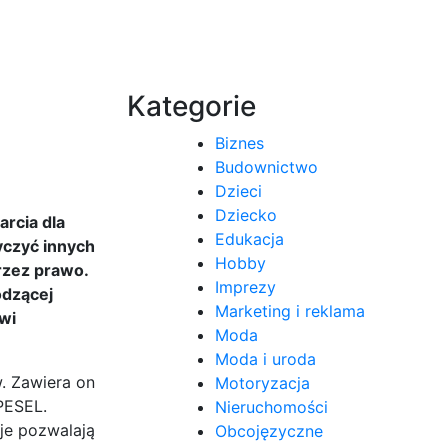
Kategorie
Biznes
Budownictwo
Dzieci
Dziecko
rcia dla
Edukacja
yczyć innych
Hobby
rzez prawo.
Imprezy
odzącej
Marketing i reklama
wi
Moda
Moda i uroda
. Zawiera on
Motoryzacja
PESEL.
Nieruchomości
je pozwalają
Obcojęzyczne