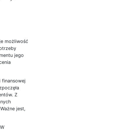
uje możliwość
otrzeby
omentu jego
cenia
 finansowej
ozpoczęła
entów. Z
nnych
Ważne jest,
 W