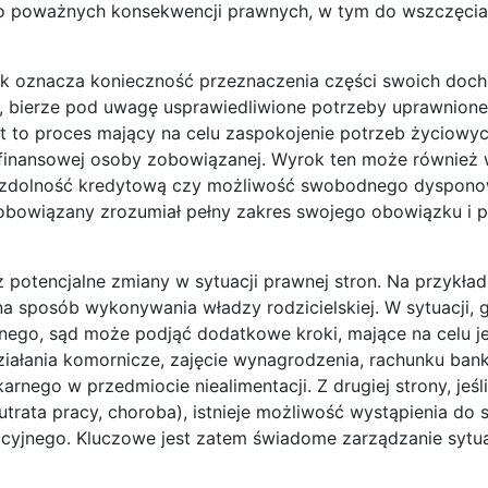
o poważnych konsekwencji prawnych, w tym do wszczęcia
ok oznacza konieczność przeznaczenia części swoich doc
, bierze pod uwagę usprawiedliwione potrzeby uprawnione
 to proces mający na celu zaspokojenie potrzeb życiowy
i finansowej osoby zobowiązanej. Wyrok ten może również
go zdolność kredytową czy możliwość swobodnego dyspon
obowiązany zrozumiał pełny zakres swojego obowiązku i p
potencjalne zmiany w sytuacji prawnej stron. Na przykład,
a sposób wykonywania władzy rodzicielskiej. W sytuacji, 
nego, sąd może podjąć dodatkowe kroki, mające na celu j
ziałania komornicze, zajęcie wynagrodzenia, rachunku ba
ego w przedmiocie niealimentacji. Z drugiej strony, jeśli
trata pracy, choroba), istnieje możliwość wystąpienia do 
acyjnego. Kluczowe jest zatem świadome zarządzanie sytua