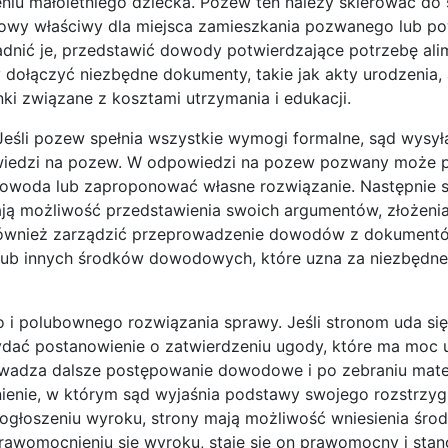
eniu małoletniego dziecka. Pozew ten należy skierować do
nowy właściwy dla miejsca zamieszkania pozwanego lub p
dnić je, przedstawić dowody potwierdzające potrzebę alim
ołączyć niezbędne dokumenty, takie jak akty urodzenia, 
i związane z kosztami utrzymania i edukacji.
Jeśli pozew spełnia wszystkie wymogi formalne, sąd wysył
wiedzi na pozew. W odpowiedzi na pozew pozwany może 
powoda lub zaproponować własne rozwiązanie. Następnie 
ają możliwość przedstawienia swoich argumentów, złożen
ównież zarządzić przeprowadzenie dowodów z dokumentów
lub innych środków dowodowych, które uzna za niezbędn
 i polubownego rozwiązania sprawy. Jeśli stronom uda się
ydać postanowienie o zatwierdzeniu ugody, które ma moc
wadza dalsze postępowanie dowodowe i po zebraniu mate
nie, w którym sąd wyjaśnia podstawy swojego rozstrzygn
 ogłoszeniu wyroku, strony mają możliwość wniesienia śro
uprawomocnieniu się wyroku, staje się on prawomocny i stan