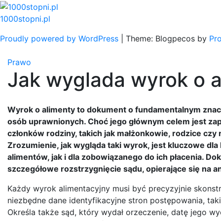
Skip
to
1000stopni.pl
content
Proudly powered by WordPress
|
Theme: Blogpecos by
Pr
Prawo
Jak wyglada wyrok o a
Wyrok o alimenty to dokument o fundamentalnym znacz
osób uprawnionych. Choć jego głównym celem jest zap
członków rodziny, takich jak małżonkowie, rodzice cz
Zrozumienie, jak wygląda taki wyrok, jest kluczowe dl
alimentów, jak i dla zobowiązanego do ich płacenia. Do
szczegółowe rozstrzygnięcie sądu, opierające się na an
Każdy wyrok alimentacyjny musi być precyzyjnie skonst
niezbędne dane identyfikacyjne stron postępowania, tak
Określa także sąd, który wydał orzeczenie, datę jego w