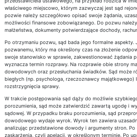
przedstawiciela ustawowego, na przykład rodzica w imi
właściwego miejscowo, którym zazwyczaj jest sąd rejo
pozwie należy szczegółowo opisać swoje żądania, uzasa
możliwości finansowe zobowiązanego. Do pozwu należy d
małżeństwa, dokumenty potwierdzające dochody, rachunk
Po otrzymaniu pozwu, sąd bada jego formalne aspekty. 
pozwanemu, który ma określony czas na złożenie odpo
swoje stanowisko w sprawie, zakwestionować żądania 
wyznacza termin rozprawy. Na rozprawie obie strony m
dowodowych oraz przesłuchania świadków. Sąd może r
biegłych (np. psychologa, rzeczoznawcy majątkowego) 
rozstrzygnięcia sprawy.
W trakcie postępowania sąd dąży do możliwie szybkiego
porozumienia, sąd może zatwierdzić zawartą ugodę i w
sądowej. W przypadku braku porozumienia, sąd przepro
dowodowego wydaje wyrok. Wyrok ten zawiera uzasadnie
analizując przedstawione dowody i argumenty stron. Po
zaskarżenia, czyli apelacji, w określonym terminie. Po 