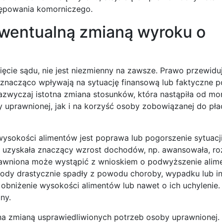
ępowania komorniczego.
wentualną zmianą wyroku o
ęcie sądu, nie jest niezmienny na zawsze. Prawo przewid
 znacząco wpływają na sytuację finansową lub faktyczne p
azwyczaj istotna zmiana stosunków, która nastąpiła od m
uprawnionej, jak i na korzyść osoby zobowiązanej do pła
ysokości alimentów jest poprawa lub pogorszenie sytuacji
i uzyskała znaczący wzrost dochodów, np. awansowała, r
uprawniona może wystąpić z wnioskiem o podwyższenie alim
ochody drastycznie spadły z powodu choroby, wypadku lub i
bniżenie wysokości alimentów lub nawet o ich uchylenie. 
ny.
a zmianą usprawiedliwionych potrzeb osoby uprawnionej.