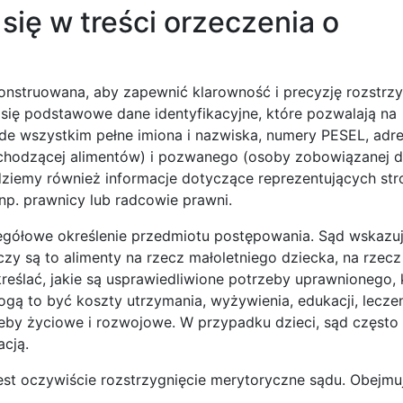
się w treści orzeczenia o
konstruowana, aby zapewnić klarowność i precyzję rozstrz
ię podstawowe dane identyfikacyjne, które pozwalają na
ede wszystkim pełne imiona i nazwiska, numery PESEL, adr
hodzącej alimentów) i pozwanego (osoby zobowiązanej 
ziemy również informacje dotyczące reprezentujących str
 np. prawnicy lub radcowie prawni.
gółowe określenie przedmiotu postępowania. Sąd wskazuj
zy są to alimenty na rzecz małoletniego dziecka, na rzec
reślać, jakie są usprawiedliwione potrzeby uprawnionego, 
gą to być koszty utrzymania, wyżywienia, edukacji, leczen
zeby życiowe i rozwojowe. W przypadku dzieci, sąd często
cją.
t oczywiście rozstrzygnięcie merytoryczne sądu. Obejmu