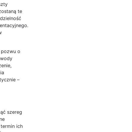
szty
zostaną te
odzielność
mentacyjnego.
w
o pozwu o
dowody
enie,
ia
tycznie –
jąć szereg
ne
termin ich