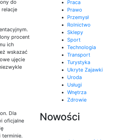
iony do
Praca
 relacje
Prawo
Przemysł
Rolnictwo
mentacyjnym.
Sklepy
lony procent
Sport
mu ich
Technologia
ież wskazać
Transport
łowe ujęcie
Turystyka
niezwykle
Ukryte Zajawki
Uroda
Usługi
Wnętrza
Zdrowie
on. Dla
Nowości
 oficjalne
ię
 terminie.