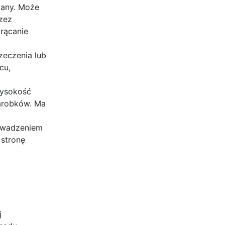
zany. Może
zez
rącanie
zeczenia lub
cu,
wysokość
zarobków. Ma
rowadzeniem
 stronę
j