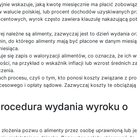
yjnie wskazuje, jaką kwotę miesięcznie ma płacić zobowią
w walucie polskiej, lub procent dochodów uzyskiwanych pr
entowych, wyrok często zawiera klauzulę nakazującą pot
rej należne są alimenty, zazwyczaj jest to dzień wydania or
min, do którego alimenty mają być płacone w danym miesią
miesiąca.
uje się zapis o waloryzacji alimentów, co oznacza, że ich 
ci, na przykład o wskaźnik inflacji lub wzrost średnich 
czenia.
ach procesu, czyli o tym, kto ponosi koszty związane z p
esowego i opłaty sądowe. Zazwyczaj koszty te obciążają
 procedura wydania wyroku o
złożenia pozwu o alimenty przez osobę uprawnioną lub je