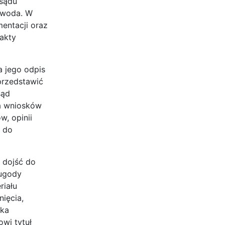
 sądu
owoda. W
entacji oraz
akty
a jego odpis
przedstawić
sąd
ia wniosków
, opinii
e do
 dojść do
 ugody
riału
ięcia,
dka
owi tytuł