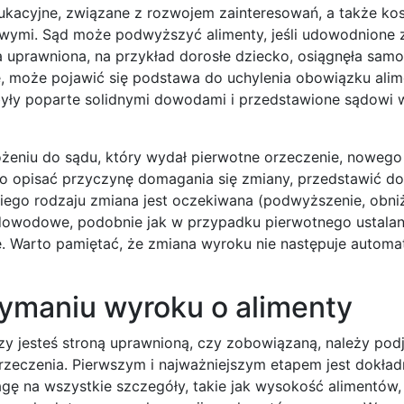
dukacyjne, związane z rozwojem zainteresowań, a także ko
owymi. Sąd może podwyższyć alimenty, jeśli udowodnione 
ba uprawniona, na przykład dorosłe dziecko, osiągnęła sam
ie, może pojawić się podstawa do uchylenia obowiązku ali
były poparte solidnymi dowodami i przedstawione sądowi 
ożeniu do sądu, który wydał pierwotne orzeczenie, noweg
o opisać przyczynę domagania się zmiany, przedstawić 
kiego rodzaju zmiana jest oczekiwana (podwyższenie, obniż
dowodowe, podobnie jak w przypadku pierwotnego ustalan
e. Warto pamiętać, że zmiana wyroku nie następuje automa
rzymaniu wyroku o alimenty
czy jesteś stroną uprawnioną, czy zobowiązaną, należy pod
zeczenia. Pierwszym i najważniejszym etapem jest dokład
gę na wszystkie szczegóły, takie jak wysokość alimentów, 