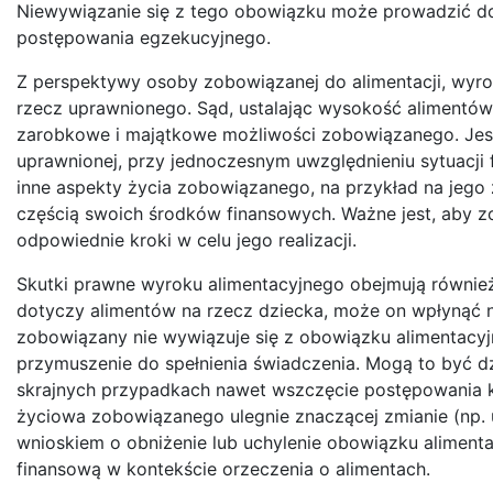
Niewywiązanie się z tego obowiązku może prowadzić d
postępowania egzekucyjnego.
Z perspektywy osoby zobowiązanej do alimentacji, wyr
rzecz uprawnionego. Sąd, ustalając wysokość alimentów
zarobkowe i majątkowe możliwości zobowiązanego. Jest
uprawnionej, przy jednoczesnym uwzględnieniu sytuacj
inne aspekty życia zobowiązanego, na przykład na je
częścią swoich środków finansowych. Ważne jest, aby z
odpowiednie kroki w celu jego realizacji.
Skutki prawne wyroku alimentacyjnego obejmują również 
dotyczy alimentów na rzecz dziecka, może on wpłynąć n
zobowiązany nie wywiązuje się z obowiązku alimentacyj
przymuszenie do spełnienia świadczenia. Mogą to być d
skrajnych przypadkach nawet wszczęcie postępowania karn
życiowa zobowiązanego ulegnie znaczącej zmianie (np. u
wnioskiem o obniżenie lub uchylenie obowiązku aliment
finansową w kontekście orzeczenia o alimentach.