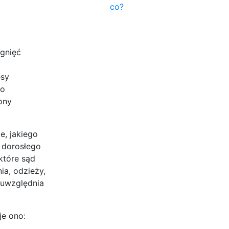
co?
ygnięć
esy
do
ony
e, jakiego
z dorosłego
które sąd
ia, odzieży,
 uwzględnia
je ono: