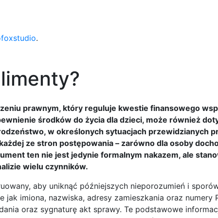
ofoxstudio
.
limenty?
eniu prawnym, który reguluje kwestie finansowego wspa
ewnienie środków do życia dla dzieci, może również dot
y rodzeństwo, w określonych sytuacjach przewidzianych p
a każdej ze stron postępowania – zarówno dla osoby doch
kument ten nie jest jedynie formalnym nakazem, ale stano
alizie wielu czynników.
ruowany, aby uniknąć późniejszych nieporozumień i sporów
ie jak imiona, nazwiska, adresy zamieszkania oraz numery 
ydania oraz sygnaturę akt sprawy. Te podstawowe informac