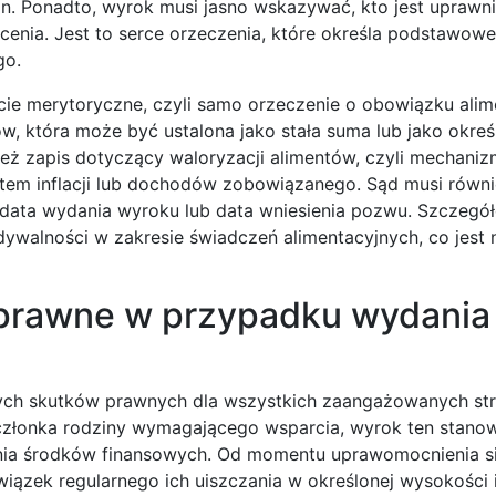
on. Ponadto, wyrok musi jasno wskazywać, kto jest uprawn
cenia. Jest to serce orzeczenia, które określa podstawowe
go.
cie merytoryczne, czyli samo orzeczenie o obowiązku ali
, która może być ustalona jako stała suma lub jako okreś
 zapis dotyczący waloryzacji alimentów, czyli mechaniz
stem inflacji lub dochodów zobowiązanego. Sąd musi równ
to data wydania wyroku lub data wniesienia pozwu. Szczegó
idywalności w zakresie świadczeń alimentacyjnych, co jest 
i prawne w przypadku wydania
nych skutków prawnych dla wszystkich zaangażowanych str
członka rodziny wymagającego wsparcia, wyrok ten stanowi
ania środków finansowych. Od momentu uprawomocnienia s
ązek regularnego ich uiszczania w określonej wysokości i