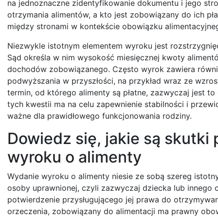
na jednoznaczne zidentyfikowanie dokumentu i jego str
otrzymania alimentów, a kto jest zobowiązany do ich pła
między stronami w kontekście obowiązku alimentacyjne
Niezwykle istotnym elementem wyroku jest rozstrzygnię
Sąd określa w nim wysokość miesięcznej kwoty alimentów
dochodów zobowiązanego. Często wyrok zawiera również
podwyższania w przyszłości, na przykład wraz ze wzro
termin, od którego alimenty są płatne, zazwyczaj jest 
tych kwestii ma na celu zapewnienie stabilności i przew
ważne dla prawidłowego funkcjonowania rodziny.
Dowiedz się, jakie są skutk
wyroku o alimenty
Wydanie wyroku o alimenty niesie ze sobą szereg istot
osoby uprawnionej, czyli zazwyczaj dziecka lub innego 
potwierdzenie przysługującego jej prawa do otrzymyw
orzeczenia, zobowiązany do alimentacji ma prawny obowi