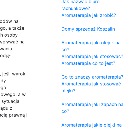
Jak nazwać biuro
rachunkowe?
Aromaterapia jak zrobić?
hodów na
go, a także
Domy sprzedaż Koszalin
ch osoby
 wpływać na
Aromaterapia jaki olejek na
owania
co?
odjął
Aromaterapia jak stosować?
Aromaterapia co to jest?
 jeśli wyrok
Co to znaczy aromaterapia?
gdy
Aromaterapia jak stosować
ego
olejki?
nkowego, a w
 sytuacja
Aromaterapia jaki zapach na
sądu z
co?
cją prawną i
Aromaterapia jakie olejki na