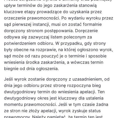
upływ terminów do jego zaskarżenia stanowią
kluczowe etapy prowadzące do uzyskania przez
orzeczenie prawomocności. Po wydaniu wyroku przez
sąd pierwszej instancji, musi on zostać formalnie
doręczony stronom postępowania. Doręczenie
odbywa się zazwyczaj listem poleconym za
potwierdzeniem odbioru. W przypadku, gdy strony
były obecne na rozprawie, na której ogłoszono wyrok,
sąd może od razu pouczyć je o terminie i sposobie
wniesienia środka zaskarżenia, a wówczas termin
biegnie od dnia ogłoszenia.
Jeśli wyrok zostanie doręczony z uzasadnieniem, od
dnia jego odbioru przez stronę rozpoczyna bieg
dwutygodniowy termin do wniesienia apelacji. Ten
dwutygodniowy okres jest kluczowy dla ustalenia
momentu prawomocności. Jeśli w tym czasie żadna
ze stron nie złoży apelacji, wyrok zyskuje status
prawomocny. Należy pamiętać, że termin ten jest