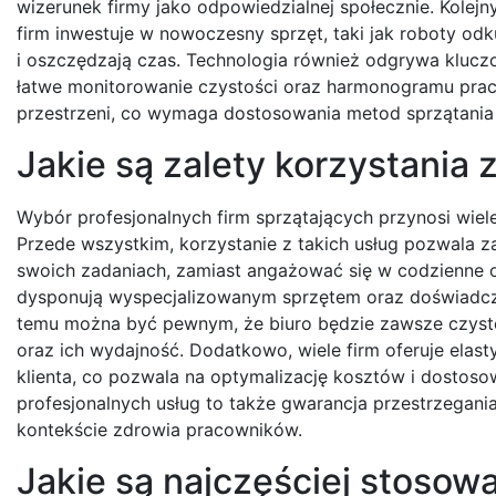
wizerunek firmy jako odpowiedzialnej społecznie. Kolej
firm inwestuje w nowoczesny sprzęt, taki jak roboty o
i oszczędzają czas. Technologia również odgrywa kluczo
łatwe monitorowanie czystości oraz harmonogramu prac.
przestrzeni, co wymaga dostosowania metod sprzątania
Jakie są zalety korzystania 
Wybór profesjonalnych firm sprzątających przynosi wiel
Przede wszystkim, korzystanie z takich usług pozwala z
swoich zadaniach, zamiast angażować się w codzienne o
dysponują wyspecjalizowanym sprzętem oraz doświadcze
temu można być pewnym, że biuro będzie zawsze czyst
oraz ich wydajność. Dodatkowo, wiele firm oferuje elas
klienta, co pozwala na optymalizację kosztów i dostoso
profesjonalnych usług to także gwarancja przestrzegania
kontekście zdrowia pracowników.
Jakie są najczęściej stosow