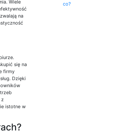
ia. Wiele
co?
 efektywność
zwalają na
astyczność
biurze.
kupić się na
e firmy
ług. Dzięki
acowników
trzeb
 z
ie istotne w
rach?