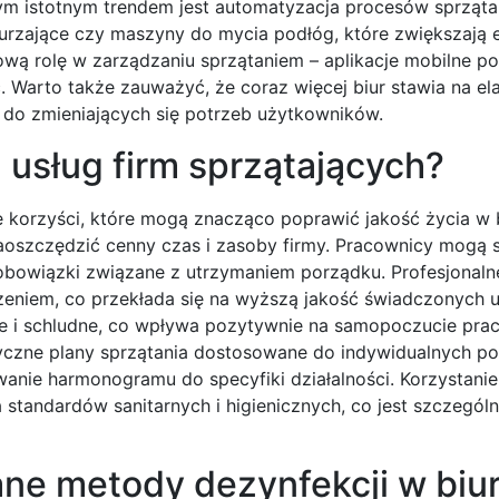
nym istotnym trendem jest automatyzacja procesów sprzątan
dkurzające czy maszyny do mycia podłóg, które zwiększają
wą rolę w zarządzaniu sprzątaniem – aplikacje mobilne po
 Warto także zauważyć, że coraz więcej biur stawia na el
 do zmieniających się potrzeb użytkowników.
z usług firm sprzątających?
e korzyści, które mogą znacząco poprawić jakość życia w 
aoszczędzić cenny czas i zasoby firmy. Pracownicy mogą s
bowiązki związane z utrzymaniem porządku. Profesjonaln
niem, co przekłada się na wyższą jakość świadczonych us
e i schludne, co wpływa pozytywnie na samopoczucie pr
tyczne plany sprzątania dostosowane do indywidualnych po
wanie harmonogramu do specyfiki działalności. Korzystanie
 standardów sanitarnych i higienicznych, co jest szczególn
ane metody dezynfekcji w biu