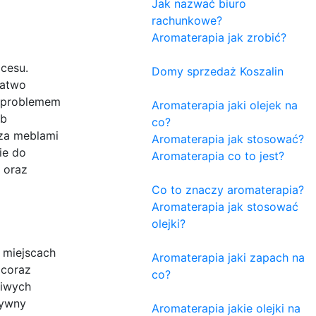
Jak nazwać biuro
rachunkowe?
Aromaterapia jak zrobić?
cesu.
Domy sprzedaż Koszalin
łatwo
m problemem
Aromaterapia jaki olejek na
ub
co?
 za meblami
Aromaterapia jak stosować?
ie do
Aromaterapia co to jest?
 oraz
Co to znaczy aromaterapia?
Aromaterapia jak stosować
olejki?
 miejscach
Aromaterapia jaki zapach na
 coraz
co?
liwych
tywny
Aromaterapia jakie olejki na