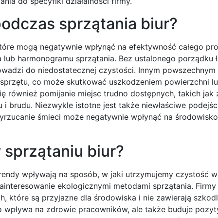
a do specyfiki działalności firmy.
podczas sprzątania biur?
które mogą negatywnie wpłynąć na efektywność całego pro
ia lub harmonogramu sprzątania. Bez ustalonego porządku 
rowadzi do niedostatecznej czystości. Innym powszechny
 sprzętu, co może skutkować uszkodzeniem powierzchni l
ię również pomijanie miejsc trudno dostępnych, takich jak
i brudu. Niezwykle istotne jest także niewłaściwe podejśc
wyrzucanie śmieci może negatywnie wpłynąć na środowisko
 sprzątaniu biur?
trendy wpływają na sposób, w jaki utrzymujemy czystość w
zainteresowanie ekologicznymi metodami sprzątania. Firmy
, które są przyjazne dla środowiska i nie zawierają szkod
lko wpływa na zdrowie pracowników, ale także buduje pozy