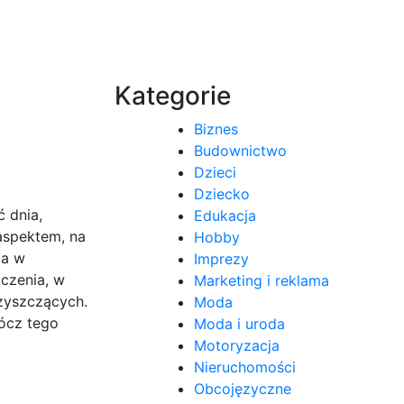
Kategorie
Biznes
Budownictwo
Dzieci
Dziecko
 dnia,
Edukacja
aspektem, na
Hobby
 a w
Imprezy
czenia, w
Marketing i reklama
czyszczących.
Moda
ócz tego
Moda i uroda
Motoryzacja
Nieruchomości
Obcojęzyczne