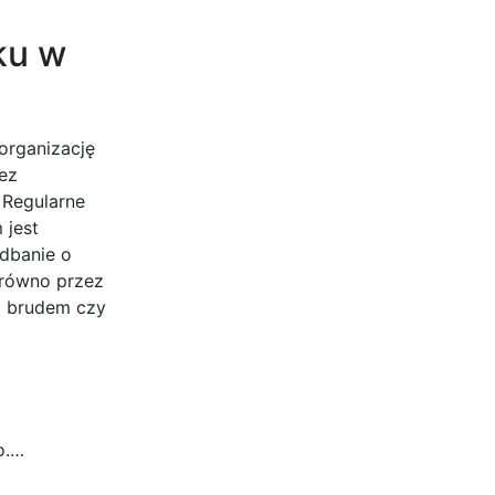
ku w
organizację
zez
 Regularne
 jest
dbanie o
arówno przez
z brudem czy
o.…