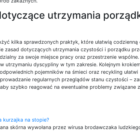
orób zakaźnych.
 dotyczące utrzymania porząd
żyć kilka sprawdzonych praktyk, które ułatwią codzienną 
nie zasad dotyczących utrzymania czystości i porządku pr
ialny za swoje miejsce pracy oraz przestrzenie wspólne.
utrzymaniu dyscypliny w tym zakresie. Kolejnym krokiem
dpowiednich pojemników na śmieci oraz recykling ułatwi 
eprowadzanie regularnych przeglądów stanu czystości – z
 – aby szybko reagować na ewentualne problemy związane 
 kurzajka na stopie?
miana skórna wywołana przez wirusa brodawczaka ludzkieg