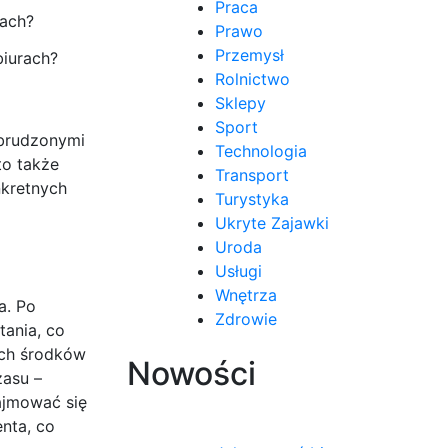
Praca
Prawo
Przemysł
biurach?
Rolnictwo
Sklepy
Sport
abrudzonymi
Technologia
to także
Transport
nkretnych
Turystyka
Ukryte Zajawki
Uroda
Usługi
Wnętrza
a. Po
Zdrowie
ania, co
ych środków
Nowości
zasu –
ajmować się
nta, co