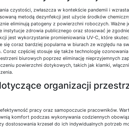
nia czystości, zwłaszcza w kontekście pandemii i wzrasta
osowaną metodą dezynfekcji jest użycie środków chemiczn
znie eliminują patogeny z powierzchni roboczych. Ważne je
 instytucje zdrowia publicznego oraz stosować je zgodnie
cji jest wykorzystanie promieniowania UV-C, które skutecz
je się coraz bardziej popularna w biurach ze względu na s
. Coraz częściej stosuje się także technologię ozonowania
estrzeni biurowych poprzez eliminację nieprzyjemnych z
eniu powierzchni dotykowych, takich jak klamki, włącznik
zenia.
dotyczące organizacji przestr
a efektywność pracy oraz samopoczucie pracowników. War
pewnią komfort podczas wykonywania codziennych obowią
zy dostosowania krzeseł do ich indywidualnych potrzeb m