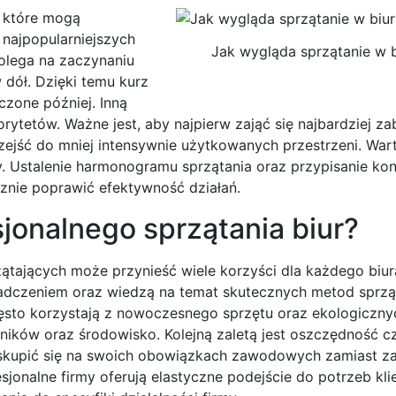
, które mogą
 najpopularniejszych
Jak wygląda sprzątanie w 
polega na zaczynaniu
dół. Dzięki temu kurz
czone później. Inną
orytetów. Ważne jest, aby najpierw zająć się najbardziej z
przejść do mniej intensywnie użytkowanych przestrzeni. War
y. Ustalenie harmonogramu sprzątania oraz przypisanie ko
nie poprawić efektywność działań.
sjonalnego sprzątania biur?
zątających może przynieść wiele korzyści dla każdego biur
adczeniem oraz wiedzą na temat skutecznych metod sprząt
często korzystają z nowoczesnego sprzętu oraz ekologiczn
ików oraz środowisko. Kolejną zaletą jest oszczędność c
 skupić się na swoich obowiązkach zawodowych zamiast z
onalne firmy oferują elastyczne podejście do potrzeb klie