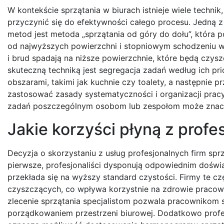
W kontekście sprzątania w biurach istnieje wiele technik
przyczynić się do efektywności całego procesu. Jedną z
metod jest metoda „sprzątania od góry do dołu”, która 
od najwyższych powierzchni i stopniowym schodzeniu w 
i brud spadają na niższe powierzchnie, które będą czysz
skuteczną techniką jest segregacja zadań według ich pri
obszarami, takimi jak kuchnie czy toalety, a następnie 
zastosować zasady systematyczności i organizacji prac
zadań poszczególnym osobom lub zespołom może znacz
Jakie korzyści płyną z profe
Decyzja o skorzystaniu z usług profesjonalnych firm spr
pierwsze, profesjonaliści dysponują odpowiednim doświ
przekłada się na wyższy standard czystości. Firmy te 
czyszczących, co wpływa korzystnie na zdrowie pracown
zlecenie sprzątania specjalistom pozwala pracownikom
porządkowaniem przestrzeni biurowej. Dodatkowo profesj