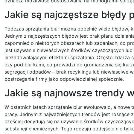
oznacza możliwość dostosowania harmonogramu sprzątani
Jakie są najczęstsze błędy 
Podczas sprzątania biur można popełnić wiele błędów, 
Jednym z najczęstszych błędów jest brak planu działan
zapomnieć o niektórych obszarach lub zadaniach, co p
jest używanie niewłaściwych środków czyszczących lub
niezadowalającymi efektami sprzątania. Często zdarza s
czy pod biurkami, co prowadzi do gromadzenia się kurzu 
segregacji odpadów – brak recyklingu lub niewłaściwe 
postrzeganie firmy jako odpowiedzialnej społecznie.
Jakie są najnowsze trendy w
W ostatnich latach sprzątanie biur ewoluowało, a nowe 
pracy. Jednym z najważniejszych trendów jest rosnące 
częściej decydują się na używanie środków czyszczących
substancji chemicznych. Tego rodzaju podejście nie ty