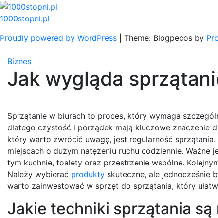
Skip
to
1000stopni.pl
content
Proudly powered by WordPress
|
Theme: Blogpecos by
Pr
Biznes
Jak wygląda sprzątani
Sprzątanie w biurach to proces, który wymaga szczególn
dlatego czystość i porządek mają kluczowe znaczenie 
który warto zwrócić uwagę, jest regularność sprzątania.
miejscach o dużym natężeniu ruchu codziennie. Ważne j
tym kuchnie, toalety oraz przestrzenie wspólne. Kolej
Należy wybierać
produkty
skuteczne, ale jednocześnie 
warto zainwestować w sprzęt do sprzątania, który ułatwi
Jakie techniki sprzątania są