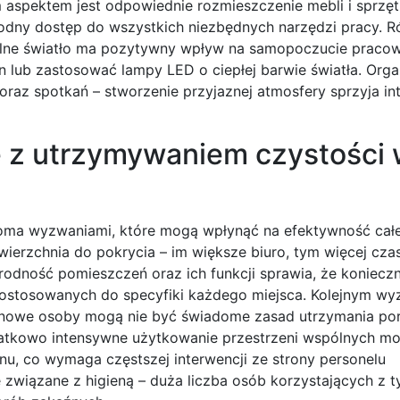
m aspektem jest odpowiednie rozmieszczenie mebli i sprzę
dny dostęp do wszystkich niezbędnych narzędzi pracy. R
uralne światło ma pozytywny wpływ na samopoczucie praco
n lub zastosować lampy LED o ciepłej barwie światła. Orga
oraz spotkań – stworzenie przyjaznej atmosfery sprzyja int
 z utrzymywaniem czystości
eloma wyzwaniami, które mogą wpłynąć na efektywność cał
ierzchnia do pokrycia – im większe biuro, tym więcej cza
odność pomieszczeń oraz ich funkcji sprawia, że konieczn
ostosowanych do specyfiki każdego miejsca. Kolejnym wy
– nowe osoby mogą nie być świadome zasad utrzymania po
odatkowo intensywne użytkowanie przestrzeni wspólnych m
u, co wymaga częstszej interwencji ze strony personelu
 związane z higieną – duża liczba osób korzystających z 