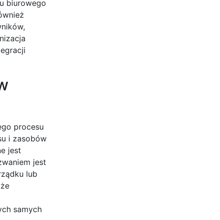
tu biurowego
ównież
wników,
nizacja
egracji
 w
ego procesu
su i zasobów
e jest
zwaniem jest
rządku lub
oże
tych samych