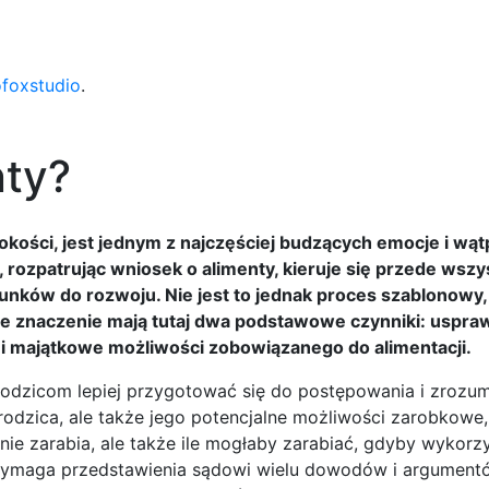
ofoxstudio
.
nty?
okości, jest jednym z najczęściej budzących emocje i wąt
ozpatrując wniosek o alimenty, kieruje się przede wszy
ków do rozwoju. Nie jest to jednak proces szablonowy,
owe znaczenie mają tutaj dwa podstawowe czynniki: uspra
 majątkowe możliwości zobowiązanego do alimentacji.
 rodzicom lepiej przygotować się do postępowania i zrozu
 rodzica, ale także jego potencjalne możliwości zarobkowe
znie zarabia, ale także ile mogłaby zarabiać, gdyby wykorz
y wymaga przedstawienia sądowi wielu dowodów i argument