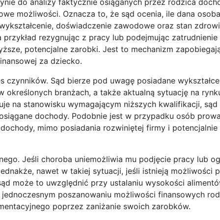
dynie do analizy faktycznie osiąganych przez rodzica doc
owe możliwości. Oznacza to, że sąd ocenia, ile dana osob
, wykształcenie, doświadczenie zawodowe oraz stan zdrowia
 przykład rezygnując z pracy lub podejmując zatrudnienie 
yższe, potencjalne zarobki. Jest to mechanizm zapobiegają
finansowej za dziecko.
s czynników. Sąd bierze pod uwagę posiadane wykształce
określonych branżach, a także aktualną sytuację na rynku 
uje na stanowisku wymagającym niższych kwalifikacji, sąd
e osiągane dochody. Podobnie jest w przypadku osób pro
ochody, mimo posiadania rozwiniętej firmy i potencjalnie
go. Jeśli choroba uniemożliwia mu podjęcie pracy lub og
akże, nawet w takiej sytuacji, jeśli istnieją możliwości 
ąd może to uwzględnić przy ustalaniu wysokości aliment
y jednoczesnym poszanowaniu możliwości finansowych rodz
imentacyjnego poprzez zaniżanie swoich zarobków.