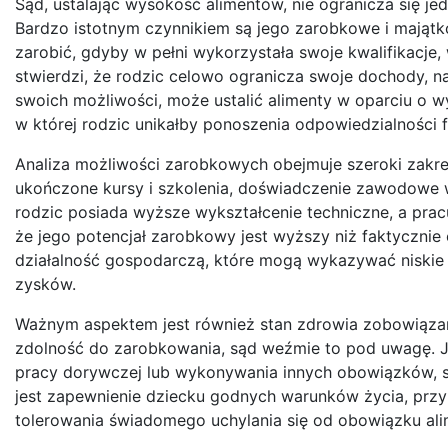
Sąd, ustalając wysokość alimentów, nie ogranicza się je
Bardzo istotnym czynnikiem są jego zarobkowe i majątk
zarobić, gdyby w pełni wykorzystała swoje kwalifikacje
stwierdzi, że rodzic celowo ogranicza swoje dochody, na
swoich możliwości, może ustalić alimenty w oparciu o w
w której rodzic unikałby ponoszenia odpowiedzialności 
Analiza możliwości zarobkowych obejmuje szeroki zakre
ukończone kursy i szkolenia, doświadczenie zawodowe w 
rodzic posiada wyższe wykształcenie techniczne, a prac
że jego potencjał zarobkowy jest wyższy niż faktyczni
działalność gospodarczą, które mogą wykazywać niskie d
zysków.
Ważnym aspektem jest również stan zdrowia zobowiązane
zdolność do zarobkowania, sąd weźmie to pod uwagę. Jedn
pracy dorywczej lub wykonywania innych obowiązków, s
jest zapewnienie dziecku godnych warunków życia, prz
tolerowania świadomego uchylania się od obowiązku al