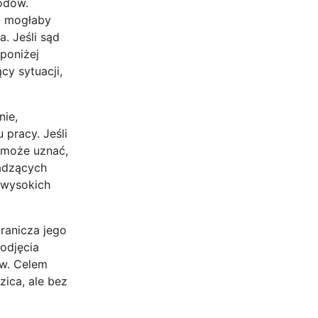
hodów.
a mogłaby
. Jeśli sąd
poniżej
cy sytuacji,
nie,
pracy. Jeśli
 może uznać,
wadzących
 wysokich
ranicza jego
podjęcia
ów. Celem
ica, ale bez