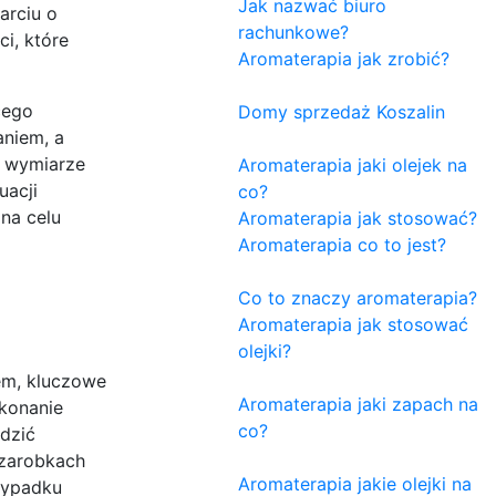
Jak nazwać biuro
arciu o
rachunkowe?
i, które
Aromaterapia jak zrobić?
cego
Domy sprzedaż Koszalin
aniem, a
m wymiarze
Aromaterapia jaki olejek na
uacji
co?
na celu
Aromaterapia jak stosować?
Aromaterapia co to jest?
Co to znaczy aromaterapia?
Aromaterapia jak stosować
olejki?
em, kluczowe
Aromaterapia jaki zapach na
konanie
co?
adzić
 zarobkach
Aromaterapia jakie olejki na
zypadku