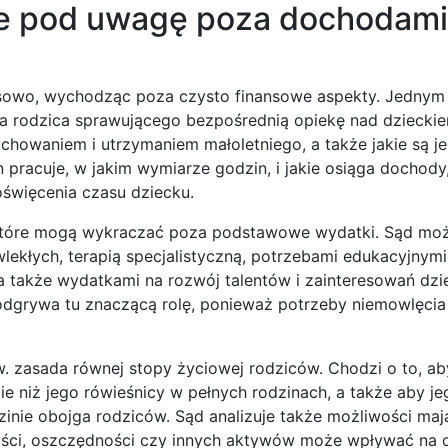
rze pod uwagę poza dochodami
eksowo, wychodząc poza czysto finansowe aspekty. Jednym
a rodzica sprawującego bezpośrednią opiekę nad dziecki
chowaniem i utrzymaniem małoletniego, a także jakie są j
n pracuje, w jakim wymiarze godzin, i jakie osiąga dochody
oświęcenia czasu dziecku.
, które mogą wykraczać poza podstawowe wydatki. Sąd mo
ekłych, terapią specjalistyczną, potrzebami edukacyjnymi
także wydatkami na rozwój talentów i zainteresowań dzie
odgrywa tu znaczącą rolę, ponieważ potrzeby niemowlęcia 
w. zasada równej stopy życiowej rodziców. Chodzi o to, a
e niż jego rówieśnicy w pełnych rodzinach, a także aby j
dzinie obojga rodziców. Sąd analizuje także możliwości ma
mości, oszczędności czy innych aktywów może wpływać na 