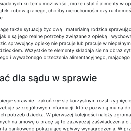
siadanych ku temu możliwości, może ustalić alimenty w op
ajątek zobowiązanego, choćby nieruchomości czy ruchomośc
e.
agę także sytuację życiową i materialną rodzica sprawują
 jakie są jego realne potrzeby związane z opieką i wychow
odzic sprawujący opiekę nie pracuje lub pracuje w niepełny
ieckiem. Wszystkie te elementy składają się na obraz syt
wego i wyważonego orzeczenia alimentacyjnego, mającego 
ć dla sądu w sprawie
iegał sprawnie i zakończył się korzystnym rozstrzygnięci
zebuje szczegółowych informacji, które pozwolą mu na do
lnych potrzeb dziecka. W pierwszej kolejności należy zgrom
onych na umowę o pracę są to zazwyczaj zaświadczenia o
 konta bankowego pokazujące wpływy wynagrodzenia. W pr