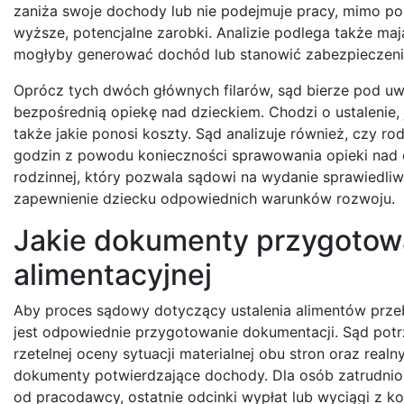
zaniża swoje dochody lub nie podejmuje pracy, mimo po
wyższe, potencjalne zarobki. Analizie podlega także m
mogłyby generować dochód lub stanowić zabezpieczeni
Oprócz tych dwóch głównych filarów, sąd bierze pod uw
bezpośrednią opiekę nad dzieckiem. Chodzi o ustalenie,
także jakie ponosi koszty. Sąd analizuje również, czy r
godzin z powodu konieczności sprawowania opieki nad dz
rodzinnej, który pozwala sądowi na wydanie sprawiedli
zapewnienie dziecku odpowiednich warunków rozwoju.
Jakie dokumenty przygotowa
alimentacyjnej
Aby proces sądowy dotyczący ustalenia alimentów przeb
jest odpowiednie przygotowanie dokumentacji. Sąd potr
rzetelnej oceny sytuacji materialnej obu stron oraz rea
dokumenty potwierdzające dochody. Dla osób zatrudni
od pracodawcy, ostatnie odcinki wypłat lub wyciągi z