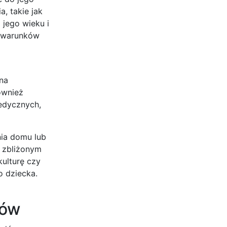
, takie jak
 jego wieku i
h warunków
 na
ównież
medycznych,
ia domu lub
e zbliżonym
ulturę czy
o dziecka.
tów