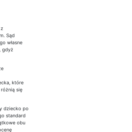
 z
em. Sąd
ego własne
, gdyż
że
cka, które
różnią się
by dziecko po
ego standard
jątkowe obu
ocenę