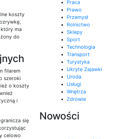
Praca
Prawo
alne koszty
Przemysł
rozrywkę,
Rolnictwo
, który ma
Sklepy
liżony do
Sport
Technologia
Transport
jnych
Turystyka
Ukryte Zajawki
m filarem
Uroda
o szeroki
Usługi
ież o koszty
Wnętrza
ównież
Zdrowie
zyczną i
Nowości
granicza się
korzystując
ny celowo