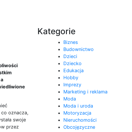
Kategorie
Biznes
Budownictwo
Dzieci
Dziecko
pliwości
Edukacja
stkim
Hobby
 a
Imprezy
wiedliwione
Marketing i reklama
Moda
mieć
Moda i uroda
, co oznacza,
Motoryzacja
ystała swoje
Nieruchomości
ów przez
Obcojęzyczne