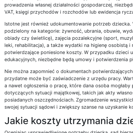
prowadzenia własnej działalności gospodarczej, niezbędn
VAT, księgi przychodów i rozchodów lub ewidencja rycza
Istotne jest również udokumentowanie potrzeb dziecka
podzielony na kategorie: żywność, ubrania, obuwie, wydat
obiady czy świetlicę), zajęcia pozalekcyjne (sport, muzy
leki, rehabilitacja), a także wydatki na higienę osobist
potwierdzające poniesione koszty. W przypadku dzieci 
edukacyjnych, niezbędne będą umowy i potwierdzenia pł
Nie można zapomnieć o dokumentach potwierdzających m
przydatne może być zaświadczenie z urzędu pracy. Wart
a nawet ogłoszenia o pracę, które dana osoba mogłab
dotyczących sytuacji majątkowej, takich jak akty własn
posiadanych oszczędnościach. Zgromadzenie wszystkic
swojej sytuacji sądowi i zwiększy szanse na uzyskanie k
Jakie koszty utrzymania dz
Oceniając usprawiedliwione potrzeby dziecka, sąd bier