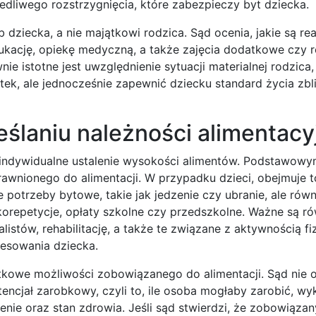
edliwego rozstrzygnięcia, które zabezpieczy byt dziecka.
 dziecka, a nie majątkowi rodzica. Sąd ocenia, jakie są re
dukację, opiekę medyczną, a także zajęcia dodatkowe czy 
ie istotne jest uwzględnienie sytuacji materialnej rodzica
tek, ale jednocześnie zapewnić dziecku standard życia zb
eślaniu należności alimentacy
a indywidualne ustalenie wysokości alimentów. Podstawowy
rawnionego do alimentacji. W przypadku dzieci, obejmuje t
potrzeby bytowe, takie jak jedzenie czy ubranie, ale równ
korepetycje, opłaty szkolne czy przedszkolne. Ważne są r
listów, rehabilitację, a także te związane z aktywnością fi
eresowania dziecka.
tkowe możliwości zobowiązanego do alimentacji. Sąd nie o
encjał zarobkowy, czyli to, ile osoba mogłaby zarobić, wy
nie oraz stan zdrowia. Jeśli sąd stwierdzi, że zobowiąza