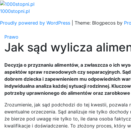
Skip
to
1000stopni.pl
content
Proudly powered by WordPress
|
Theme: Blogpecos by
Pr
Prawo
Jak sąd wylicza alime
Decyzja o przyznaniu alimentów, a zwłaszcza o ich wys
aspektów spraw rozwodowych czy separacyjnych. Sąd, r
dobrem dziecka i zapewnieniem mu odpowiednich warun
indywidualna analiza każdej sytuacji rodzinnej. Klucz
potrzeby uprawnionego do alimentów oraz zarobkowe i
Zrozumienie, jak sąd podchodzi do tej kwestii, pozwala
ewentualne orzeczenia. Sąd analizuje nie tylko dochody
że bierze pod uwagę nie tylko to, ile dana osoba faktyc
kwalifikacje i doświadczenie. To złożony proces, któr