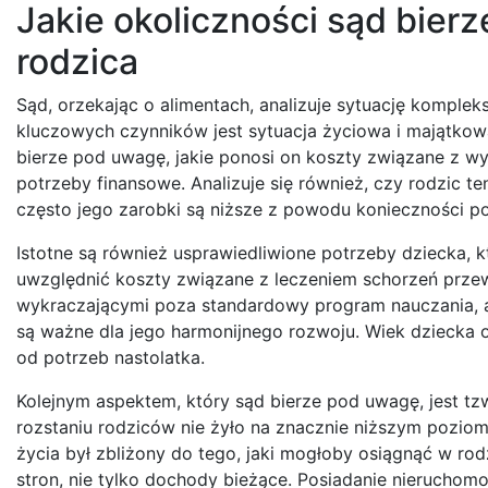
Jakie okoliczności sąd bie
rodzica
Sąd, orzekając o alimentach, analizuje sytuację kompl
kluczowych czynników jest sytuacja życiowa i majątkow
bierze pod uwagę, jakie ponosi on koszty związane z wy
potrzeby finansowe. Analizuje się również, czy rodzic te
często jego zarobki są niższe z powodu konieczności p
Istotne są również usprawiedliwione potrzeby dziecka
uwzględnić koszty związane z leczeniem schorzeń przewl
wykraczającymi poza standardowy program nauczania, a 
są ważne dla jego harmonijnego rozwoju. Wiek dziecka 
od potrzeb nastolatka.
Kolejnym aspektem, który sąd bierze pod uwagę, jest tz
rozstaniu rodziców nie żyło na znacznie niższym poziomi
życia był zbliżony do tego, jaki mogłoby osiągnąć w ro
stron, nie tylko dochody bieżące. Posiadanie nierucho