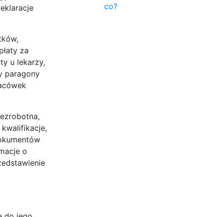
co?
eklaracje
tków,
płaty za
ty u lekarzy,
zy paragony
lacówek
ezrobotna,
kwalifikacje,
dokumentów
macje o
edstawienie
e do jego