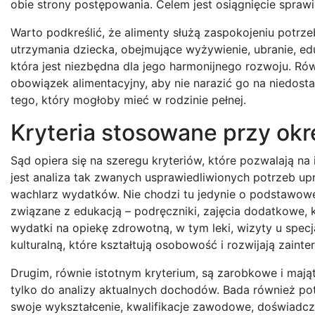
obie strony postępowania. Celem jest osiągnięcie sprawi
Warto podkreślić, że alimenty służą zaspokojeniu potrzeb
utrzymania dziecka, obejmujące wyżywienie, ubranie, e
która jest niezbędna dla jego harmonijnego rozwoju. Równ
obowiązek alimentacyjny, aby nie narazić go na niedosta
tego, który mogłoby mieć w rodzinie pełnej.
Kryteria stosowane przy okr
Sąd opiera się na szeregu kryteriów, które pozwalają n
jest analiza tak zwanych usprawiedliwionych potrzeb up
wachlarz wydatków. Nie chodzi tu jedynie o podstawowe 
związane z edukacją – podręczniki, zajęcia dodatkowe, 
wydatki na opiekę zdrowotną, w tym leki, wizyty u specja
kulturalną, które kształtują osobowość i rozwijają zaint
Drugim, równie istotnym kryterium, są zarobkowe i mają
tylko do analizy aktualnych dochodów. Bada również pot
swoje wykształcenie, kwalifikacje zawodowe, doświadcze