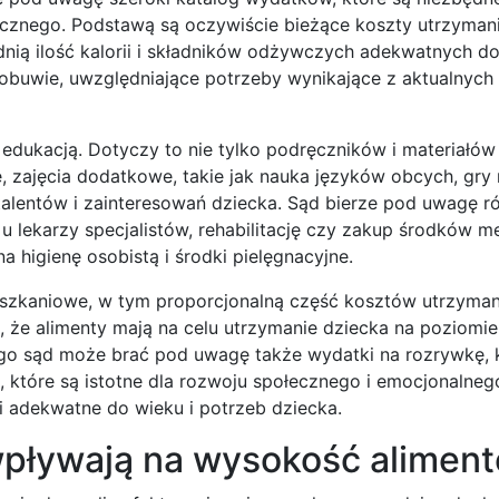
cznego. Podstawą są oczywiście bieżące koszty utrzymania
ią ilość kalorii i składników odżywczych adekwatnych do
 obuwie, uwzględniające potrzeby wynikające z aktualnyc
dukacją. Dotyczy to nie tylko podręczników i materiałów
, zajęcia dodatkowe, takie jak nauka języków obcych, gry
 talentów i zainteresowań dziecka. Sąd bierze pod uwagę r
 u lekarzy specjalistów, rehabilitację czy zakup środków 
a higienę osobistą i środki pielęgnacyjne.
szkaniowe, w tym proporcjonalną część kosztów utrzyman
, że alimenty mają na celu utrzymanie dziecka na poziomi
ego sąd może brać pod uwagę także wydatki na rozrywkę, k
e, które są istotne dla rozwoju społecznego i emocjonalneg
 i adekwatne do wieku i potrzeb dziecka.
wpływają na wysokość alimen