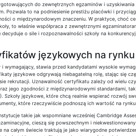
ygotowujących do zewnętrznych egzaminów i uzyskiwania 
. Pozwala to na podniesienie prestiżu placówki i przyciąg
tności o międzynarodowym znaczeniu. W praktyce, choć cer
oły, to właśnie współpraca z zewnętrznymi egzaminatoram
decyduje o sile i rozpoznawalności szkoły na konkurency
yfikatów językowych na rynku
ny i wymagający, stawia przed kandydatami wysokie wymag
ikaty językowe odgrywają niebagatelną rolę, stając się cz
 rekrutacji. Uznawalność certyfikatu zależy od wielu cz
 oraz jego zgodności z międzynarodowymi standardami, tak
. Szkoły językowe, które chcą realnie wspierać rozwój sw
menty, które rzeczywiście podnoszą ich wartość na rynku
stytucje takie jak wspomniane wcześniej Cambridge Asse
 egzaminacyjne, cieszą się powszechnym i niekwestionowan
e na całym świecie traktują je jako wiarygodne potwierdze