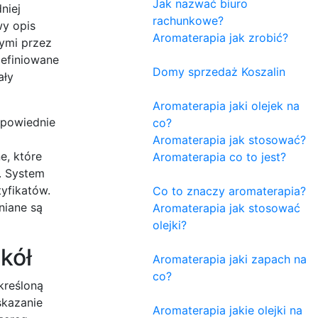
Jak nazwać biuro
niej
rachunkowe?
wy opis
Aromaterapia jak zrobić?
ymi przez
definiowane
Domy sprzedaż Koszalin
ały
Aromaterapia jaki olejek na
dpowiednie
co?
Aromaterapia jak stosować?
e, które
Aromaterapia co to jest?
a. System
tyfikatów.
Co to znaczy aromaterapia?
niane są
Aromaterapia jak stosować
olejki?
kół
Aromaterapia jaki zapach na
co?
kreśloną
skazanie
Aromaterapia jakie olejki na