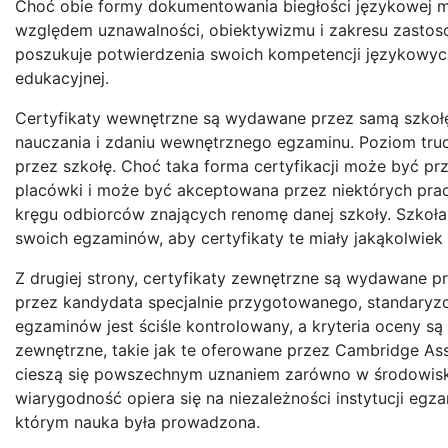
Choć obie formy dokumentowania biegłości językowej ma
względem uznawalności, obiektywizmu i zakresu zastosow
poszukuje potwierdzenia swoich kompetencji językowych,
edukacyjnej.
Certyfikaty wewnętrzne są wydawane przez samą szkoł
nauczania i zdaniu wewnętrznego egzaminu. Poziom trudn
przez szkołę. Choć taka forma certyfikacji może być 
placówki i może być akceptowana przez niektórych pra
kręgu odbiorców znających renomę danej szkoły. Szkoł
swoich egzaminów, aby certyfikaty te miały jakąkolwiek
Z drugiej strony, certyfikaty zewnętrzne są wydawane p
przez kandydata specjalnie przygotowanego, standaryz
egzaminów jest ściśle kontrolowany, a kryteria oceny są
zewnętrzne, takie jak te oferowane przez Cambridge Ass
cieszą się powszechnym uznaniem zarówno w środowisku
wiarygodność opiera się na niezależności instytucji egz
którym nauka była prowadzona.