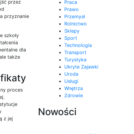
jść przez
Praca
od
Prawo
na przyznanie
Przemysł
Rolnictwo
Sklepy
e szkoły
Sport
tałcenia
Technologia
entalne dla
Transport
ale także
Turystyka
Ukryte Zajawki
Uroda
fikaty
Usługi
Wnętrza
any proces
Zdrowie
j.
tytucje
Nowości
y
 z jej