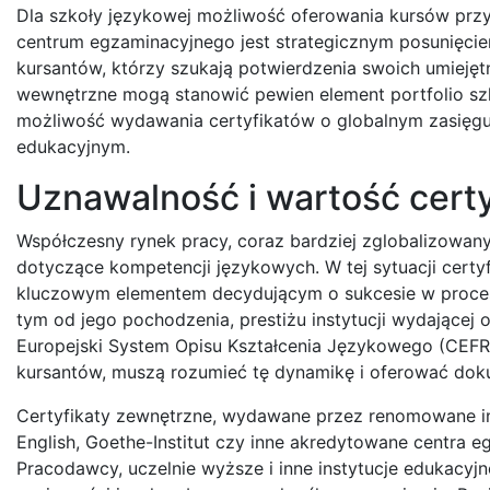
Dla szkoły językowej możliwość oferowania kursów prz
centrum egzaminacyjnego jest strategicznym posunięciem
kursantów, którzy szukają potwierdzenia swoich umieję
wewnętrzne mogą stanowić pewien element portfolio szk
możliwość wydawania certyfikatów o globalnym zasięgu 
edukacyjnym.
Uznawalność i wartość cert
Współczesny rynek pracy, coraz bardziej zglobalizowa
dotyczące kompetencji językowych. W tej sytuacji certyf
kluczowym elementem decydującym o sukcesie w procesie
tym od jego pochodzenia, prestiżu instytucji wydającej
Europejski System Opisu Kształcenia Językowego (CEFR)
kursantów, muszą rozumieć tę dynamikę i oferować doku
Certyfikaty zewnętrzne, wydawane przez renomowane in
English, Goethe-Institut czy inne akredytowane centra
Pracodawcy, uczelnie wyższe i inne instytucje edukacyjn