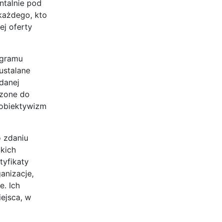
ntalnie pod
każdego, kto
ej oferty
ogramu
ustalane
danej
czone do
 obiektywizm
o zdaniu
kich
tyfikaty
anizacje,
. Ich
iejsca, w