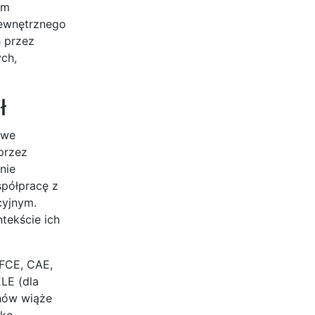
ym
wewnętrznego
 przez
ch,
ł
owe
przez
nie
spółpracę z
cyjnym.
tekście ich
 FCE, CAE,
ELE (dla
inów wiąże
lko