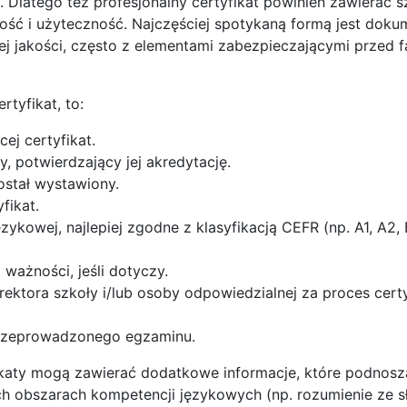
Dlatego też profesjonalny certyfikat powinien zawierać s
ość i użyteczność. Najczęściej spotykaną formą jest doku
j jakości, często z elementami zabezpieczającymi przed f
tyfikat, to:
ej certyfikat.
y, potwierdzający jej akredytację.
został wystawiony.
fikat.
kowej, najlepiej zgodne z klasyfikacją CEFR (np. A1, A2, B
 ważności, jeśli dotyczy.
ktora szkoły i/lub osoby odpowiedzialnej za proces certyf
przeprowadzonego egzaminu.
katy mogą zawierać dodatkowe informacje, które podnosz
 obszarach kompetencji językowych (np. rozumienie ze s