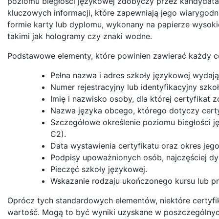
poziomu biegłości językowej zdobyczy przez kandydata. 
kluczowych informacji, które zapewniają jego wiarygodn
formie karty lub dyplomu, wykonany na papierze wysokie
takimi jak hologramy czy znaki wodne.
Podstawowe elementy, które powinien zawierać każdy cer
Pełna nazwa i adres szkoły językowej wydając
Numer rejestracyjny lub identyfikacyjny szkoł
Imię i nazwisko osoby, dla której certyfikat 
Nazwa języka obcego, którego dotyczy certy
Szczegółowe określenie poziomu biegłości języ
C2).
Data wystawienia certyfikatu oraz okres jego
Podpisy upoważnionych osób, najczęściej dyre
Pieczęć szkoły językowej.
Wskazanie rodzaju ukończonego kursu lub 
Oprócz tych standardowych elementów, niektóre certyfi
wartość. Mogą to być wyniki uzyskane w poszczególnych