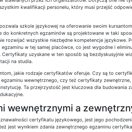
wszystkim kwalifikacji personelu, który musi przejść odpowi
pozwala szkole językowej na oferowanie swoim kursanto
e do konkretnych egzaminów są projektowane w taki sposó
e rozwijać wszystkie niezbędne kompetencje językowe. P
 egzaminu w tej samej placówce, co jest wygodne i elimin
Certyfikaty uzyskane w ten sposób są bezdyskusyjnie wi
acji na studia.
om, jakie rodzaje certyfikatów oferuje. Czy są to certyfi
i egzaminu wewnętrznego, czy też certyfikaty zewnętrzne
tytucję. Ta przejrzystość jest kluczowa dla budowania za
dukacyjne.
mi wewnętrznymi a zewnętrzn
znawalności certyfikatu językowego, jest jego pochodzeni
też jest wynikiem zdania zewnętrznego egzaminu certyfik