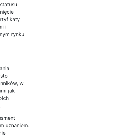
statusu
nięcie
tyfikaty
i i
jnym rynku
ania
ęsto
ynników, w
imi jak
oich
.
ssment
ym uznaniem.
nie