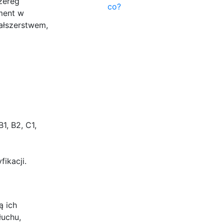
zereg
co?
ment w
ałszerstwem,
1, B2, C1,
ikacji.
ą ich
łuchu,