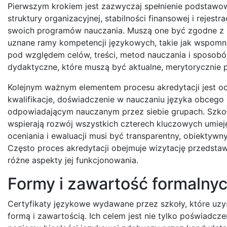
Pierwszym krokiem jest zazwyczaj spełnienie podstawo
struktury organizacyjnej, stabilności finansowej i rejes
swoich programów nauczania. Muszą one być zgodne z a
uznane ramy kompetencji językowych, takie jak wspomn
pod względem celów, treści, metod nauczania i sposob
dydaktyczne, które muszą być aktualne, merytorycznie
Kolejnym ważnym elementem procesu akredytacji jest o
kwalifikacje, doświadczenie w nauczaniu języka obceg
odpowiadającym nauczanym przez siebie grupach. Szkoł
wspierają rozwój wszystkich czterech kluczowych umiejęt
oceniania i ewaluacji musi być transparentny, obiektywn
Często proces akredytacji obejmuje wizytację przedstawi
różne aspekty jej funkcjonowania.
Formy i zawartość formalnyc
Certyfikaty językowe wydawane przez szkoły, które uzys
formą i zawartością. Ich celem jest nie tylko poświadc