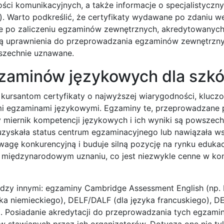
ości komunikacyjnych, a także informacje o specjalistyczn
y). Warto podkreślić, że certyfikaty wydawane po zdaniu 
e po zaliczeniu egzaminów zewnętrznych, akredytowanych
dają uprawnienia do przeprowadzania egzaminów zewnętrzny
wszechnie uznawane.
zaminów językowych dla szkó
 kursantom certyfikaty o najwyższej wiarygodności, klucz
ymi egzaminami językowymi. Egzaminy te, przeprowadzane 
 miernik kompetencji językowych i ich wyniki są powszech
uzyskała status centrum egzaminacyjnego lub nawiązała w
agę konkurencyjną i buduje silną pozycję na rynku eduka
 międzynarodowym uznaniu, co jest niezwykle cenne w kon
ędzy innymi: egzaminy Cambridge Assessment English (np.
zyka niemieckiego), DELF/DALF (dla języka francuskiego), D
o). Posiadanie akredytacji do przeprowadzania tych egzam
w stawianych przez ich organizatorów. Dotyczą one nie ty