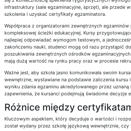
infrastruktury (sale egzaminacyjne, sprzęt), ale przede 
szkolenia i uzyskać certyfikaty egzaminatora.
Współpraca z organizatorami zewnętrznych egzaminów 
kompleksowej ścieżki edukacyjnej. Kursy przygotowując
najlepiej odpowiadać wymogom testowym, a jednocześni
zakończeniu nauki, studenci mogą od razu przystąpić do
poszukiwania zewnętrznych ośrodków egzaminacyjnych. 
mają dużą wartość na rynku pracy oraz w procesie rekrut
Ważne jest, aby szkoła jasno komunikowała swoim kursant
wewnętrzne, wystawiane na podstawie zaliczenia kursu 
wyniku zdania egzaminu akredytowanego przez uznaną ins
zapewnienia, że kursanci podejmują świadome decyzje e
Różnice między certyfikata
Kluczowym aspektem, który decyduje o wartości i rozpo
został wydany przez szkołę językową wewnętrznie, czy 