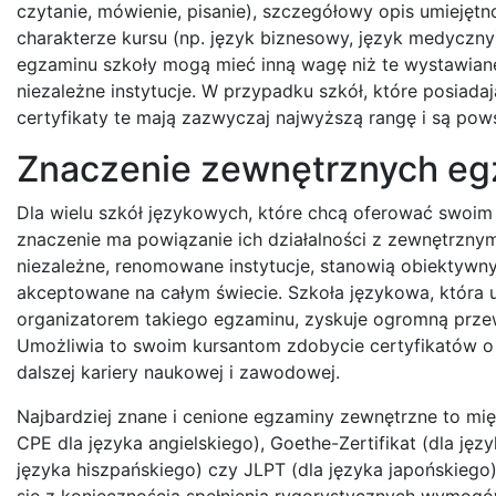
czytanie, mówienie, pisanie), szczegółowy opis umiejętn
charakterze kursu (np. język biznesowy, język medyczn
egzaminu szkoły mogą mieć inną wagę niż te wystawian
niezależne instytucje. W przypadku szkół, które posia
certyfikaty te mają zazwyczaj najwyższą rangę i są po
Znaczenie zewnętrznych eg
Dla wielu szkół językowych, które chcą oferować swoim
znaczenie ma powiązanie ich działalności z zewnętrzn
niezależne, renomowane instytucje, stanowią obiektywny
akceptowane na całym świecie. Szkoła językowa, która 
organizatorem takiego egzaminu, zyskuje ogromną przew
Umożliwia to swoim kursantom zdobycie certyfikatów o
dalszej kariery naukowej i zawodowej.
Najbardziej znane i cenione egzaminy zewnętrzne to mi
CPE dla języka angielskiego), Goethe-Zertifikat (dla ję
języka hiszpańskiego) czy JLPT (dla języka japońskieg
się z koniecznością spełnienia rygorystycznych wymogó