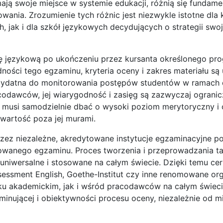
ją swoje miejsce w systemie edukacji, różnią się fundame
ania. Zrozumienie tych różnic jest niezwykle istotne dla 
 jak i dla szkół językowych decydujących o strategii swoj
ę językową po ukończeniu przez kursanta określonego pr
ości tego egzaminu, kryteria oceny i zakres materiału są 
przydatna do monitorowania postępów studentów w ramach 
codawców, jej wiarygodność i zasięg są zazwyczaj ograni
a musi samodzielnie dbać o wysoki poziom merytoryczny i
 wartość poza jej murami.
rzez niezależne, akredytowane instytucje egzaminacyjne p
owanego egzaminu. Proces tworzenia i przeprowadzania ta
 uniwersalne i stosowane na całym świecie. Dzięki temu cer
essment English, Goethe-Institut czy inne renomowane org
 akademickim, jak i wśród pracodawców na całym świecie
aminującej i obiektywności procesu oceny, niezależnie od m