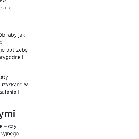
ednie
m
b, aby jak
o
uje potrzebę
arygodne i
katy
, uzyskane w
ufania i
ymi
e – czy
acyjnego.