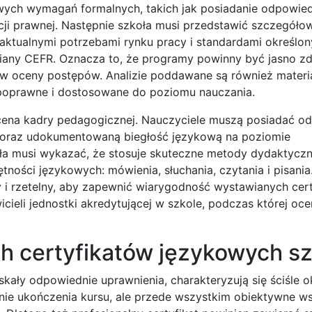
wych wymagań formalnych, takich jak posiadanie odpowied
tracji prawnej. Następnie szkoła musi przedstawić szczegóło
ktualnymi potrzebami rynku pracy i standardami określon
iany CEFR. Oznacza to, że programy powinny być jasno z
ów oceny postępów. Analizie poddawane są również materi
 poprawne i dostosowane do poziomu nauczania.
cena kadry pedagogicznej. Nauczyciele muszą posiadać o
o oraz udokumentowaną biegłość językową na poziomie
a musi wykazać, że stosuje skuteczne metody dydaktyczn
ności językowych: mówienia, słuchania, czytania i pisani
y i rzetelny, aby zapewnić wiarygodność wystawianych cer
cieli jednostki akredytującej w szkole, podczas której oce
h certyfikatów językowych sz
kały odpowiednie uprawnienia, charakteryzują się ściśle o
zenie ukończenia kursu, ale przede wszystkim obiektywne w