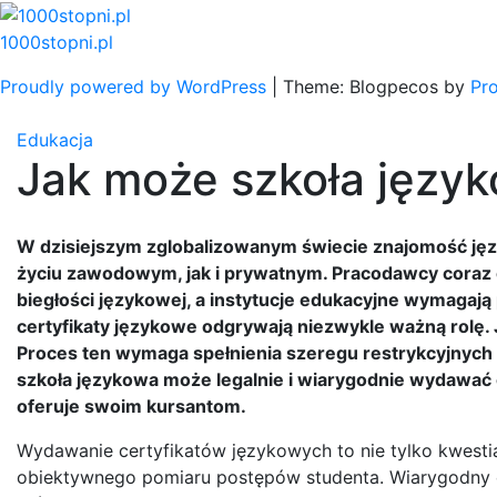
Skip
to
1000stopni.pl
content
Proudly powered by WordPress
|
Theme: Blogpecos by
Pr
Edukacja
Jak może szkoła języ
W dzisiejszym zglobalizowanym świecie znajomość ję
życiu zawodowym, jak i prywatnym. Pracodawcy cora
biegłości językowej, a instytucje edukacyjne wymagaj
certyfikaty językowe odgrywają niezwykle ważną rolę.
Proces ten wymaga spełnienia szeregu restrykcyjnych 
szkoła językowa może legalnie i wiarygodnie wydawać cer
oferuje swoim kursantom.
Wydawanie certyfikatów językowych to nie tylko kwestia
obiektywnego pomiaru postępów studenta. Wiarygodny ce