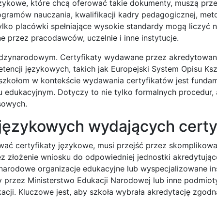
ęzykowe, które chcą oferować takie dokumenty, muszą prze
rogramów nauczania, kwalifikacji kadry pedagogicznej, met
Tylko placówki spełniające wysokie standardy mogą liczyć 
 przez pracodawców, uczelnie i inne instytucje.
iędzynarodowym. Certyfikaty wydawane przez akredytowan
tencji językowych, takich jak Europejski System Opisu Ksz
zkołom w kontekście wydawania certyfikatów jest fundam
ku edukacyjnym. Dotyczy to nie tylko formalnych procedur, 
sowych.
ł językowych wydających certy
wać certyfikaty językowe, musi przejść przez skomplikow
ez złożenie wniosku do odpowiedniej jednostki akredytujące
rodowe organizacje edukacyjne lub wyspecjalizowane ins
y przez Ministerstwo Edukacji Narodowej lub inne podmiot
ji. Kluczowe jest, aby szkoła wybrała akredytację zgodną