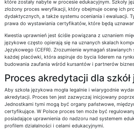
które zostały nabyte w procesie edukacyjnym. Szkoły j
złożony proces weryfikacji, który obejmuje ocenę ich p
dydaktycznych, a także systemu oceniania i ewaluacji. 
prawa do wystawiania certyfikatów, które będą uznawane
Kwestia uprawnień jest ściśle powiązana z uznaniem m
językowe często opierają się na uznanych skalach kompe
Językowego (CEFR). Zrozumienie wymagań stawianych s
każdej placówki, która aspiruje do bycia liderem na ryn
budowania zaufania wśród kursantów i partnerów bizne
Proces akredytacji dla szkó
Aby szkoła językowa mogła legalnie i wiarygodnie wyda
akredytacji. Proces ten jest zazwyczaj inicjowany poprz
Jednostkami tymi mogą być organy państwowe, międzyna
certyfikujące. W Polsce proces ten może być regulowan
posiadające uprawnienia do nadzoru nad systemem edukac
profilem działalności i celami edukacyjnymi.