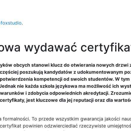
ofoxstudio
.
kowa wydawać certyfika
zyków obcych stanowi klucz do otwierania nowych drzwi
z częściej poszukują kandydatów z udokumentowanym p
ą potwierdzenia kompetencji od swoich studentów. W tym
 Jednak nie każda szkoła językowa ma możliwość ich wyst
warunków i zdobycia odpowiednich akredytacji. Zrozumie
tyfikaty, jest kluczowe dla jej reputacji oraz dla wartośc
 formalności. To przede wszystkim gwarancja jakości nauc
rtyfikat powinien odzwierciedlać rzeczywiste umiejętnoś