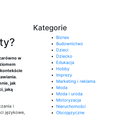
Kategorie
Biznes
ty?
Budownictwo
Dzieci
Dziecko
 zarówno w
Edukacja
oziomem
Hobby
 kontekście
Imprezy
awiania.
Marketing i reklama
nie, jak
Moda
i, jaką
Moda i uroda
Motoryzacja
zania i
Nieruchomości
ci językowe,
Obcojęzyczne