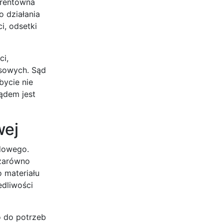
erentowna
o działania
i, odsetki
ci,
sowych. Sąd
bycie nie
ądem jest
wej
ądowego.
 zarówno
 materiału
edliwości
o do potrzeb