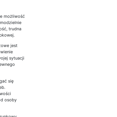
je możliwość
amodzielnie
ość, trudna
obkowej.
zowe jest
awienie
jej sytuacji
krewnego
gać się
eb.
iwości
od osoby
arunkowy.