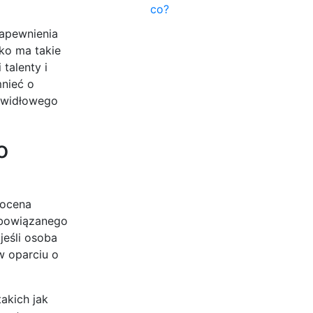
co?
apewnienia
cko ma takie
talenty i
mnieć o
rawidłowego
o
 ocena
obowiązanego
jeśli osoba
w oparciu o
akich jak