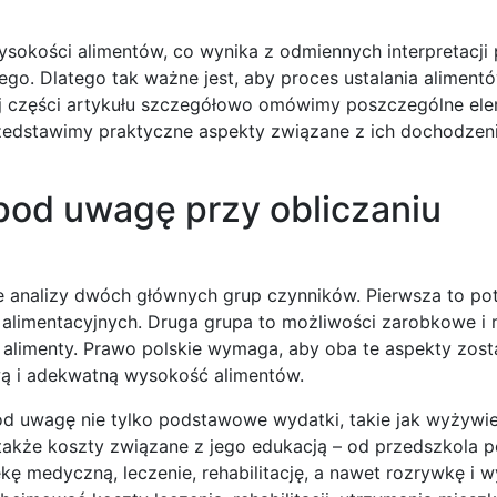
okości alimentów, co wynika z odmiennych interpretacji 
. Dlatego tak ważne jest, aby proces ustalania alimentó
zej części artykułu szczegółowo omówimy poszczególne ele
zedstawimy praktyczne aspekty związane z ich dochodzen
pod uwagę przy obliczaniu
e analizy dwóch głównych grup czynników. Pierwsza to po
 alimentacyjnych. Druga grupa to możliwości zarobkowe i
 alimenty. Prawo polskie wymaga, aby oba te aspekty zost
wą i adekwatną wysokość alimentów.
 uwagę nie tylko podstawowe wydatki, takie jak wyżywie
 także koszty związane z jego edukacją – od przedszkola p
kę medyczną, leczenie, rehabilitację, a nawet rozrywkę i 