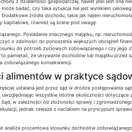
hody z działalności gospodarczej, nawet jeśli jest ona ni
d może badać, czy taka sytuacja nie jest wynikiem celoweg
. Dodatkowe źródła dochodu, takie jak najem nieruchomośc
y kapitałowe, również są brane pod uwagę.
ązanego. Posiadanie znacznego majątku, np. nieruchomoś
yć o zdolności do ponoszenia większych obciążeń finan
stosunku do potrzeb życiowych zobowiązanego i czy jego z
to pamiętać, że ukrywanie dochodów lub majątku przed s
la zobowiązanego konsekwencji.
i alimentów w praktyce sądo
ęściej ustalana jest przez sąd w drodze postępowania s
, uwzględniając wszystkie istotne okoliczności dotyczące
 Sąd, w zależności od złożoności sprawy i zgromadzonego
ulacji, jednak zawsze z naciskiem na pryncypium sprawi
jest analiza procentowa stosunku dochodów zobowiązaneg