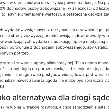
owe, w orzecznictwie utrwaliły się pewne tendencje. Na pr
0% dochodów osoby zobowiązanej, w zależności od liczby 
 to jedynie orientacyjne wartości, a ostateczna decyzja z
ich wydatków związanych z utrzymaniem uprawnionego i 
 celu strony zazwyczaj przedstawiają sądowi dowody w p
otwierdzających wydatki na edukację, opiekę medyczną c
ność i porównuje z dochodami zobowiązanego, aby ustalić, 
ionych potrzeb.
 stron i zawarcia ugody alimentacyjnej. Taka ugoda może
śli strony dojdą do porozumienia, sąd zatwierdza je, na
iązanie niż długotrwałe postępowanie sądowe, pod warunki
 Jednakże, nawet zawarta ugoda nie może być sprzeczna z
ka.
ako alternatywa dla drogi sąd
skim lub są w trakcie rozwodu, a chcą samodzielnie ustali