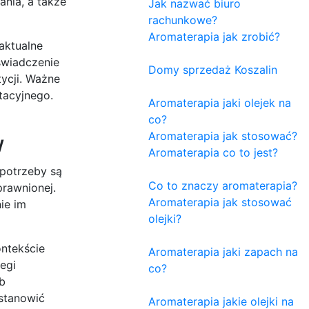
nia, a także
Jak nazwać biuro
rachunkowe?
Aromaterapia jak zrobić?
aktualne
świadczenie
Domy sprzedaż Koszalin
ycji. Ważne
tacyjnego.
Aromaterapia jaki olejek na
co?
Aromaterapia jak stosować?
w
Aromaterapia co to jest?
 potrzeby są
Co to znaczy aromaterapia?
prawnionej.
Aromaterapia jak stosować
ie im
olejki?
ntekście
Aromaterapia jaki zapach na
egi
co?
b
 stanowić
Aromaterapia jakie olejki na