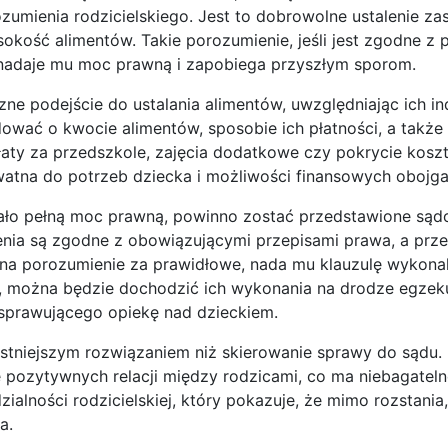
umienia rodzicielskiego. Jest to dobrowolne ustalenie zas
kość alimentów. Takie porozumienie, jeśli jest zgodne z 
nadaje mu moc prawną i zapobiega przyszłym sporom.
zne podejście do ustalania alimentów, uwzględniając ich i
ować o kwocie alimentów, sposobie ich płatności, a także 
aty za przedszkole, zajęcia dodatkowe czy pokrycie koszt
watna do potrzeb dziecka i możliwości finansowych obojga
iało pełną moc prawną, powinno zostać przedstawione sąd
enia są zgodne z obowiązującymi przepisami prawa, a prz
uzna porozumienie za prawidłowe, nada mu klauzulę wykonal
, można będzie dochodzić ich wykonania na drodze egzeku
a sprawującego opiekę nad dzieckiem.
ystniejszym rozwiązaniem niż skierowanie sprawy do sądu.
e pozytywnych relacji między rodzicami, co ma niebagatel
ialności rodzicielskiej, który pokazuje, że mimo rozstania,
a.