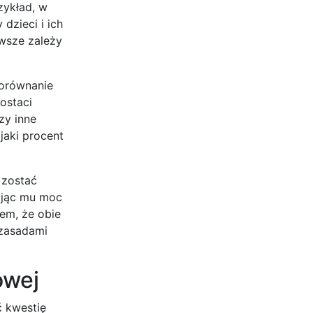
zykład, w
dzieci i ich
awsze zależy
porównanie
ostaci
zy inne
jaki procent
 zostać
dając mu moc
em, że obie
 zasadami
owej
ć kwestię