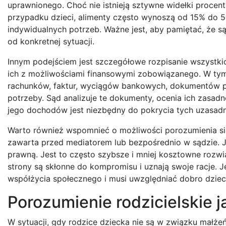
uprawnionego. Choć nie istnieją sztywne widełki procent
przypadku dzieci, alimenty często wynoszą od 15% do 5
indywidualnych potrzeb. Ważne jest, aby pamiętać, że są
od konkretnej sytuacji.
Innym podejściem jest szczegółowe rozpisanie wszystk
ich z możliwościami finansowymi zobowiązanego. W tym
rachunków, faktur, wyciągów bankowych, dokumentów p
potrzeby. Sąd analizuje te dokumenty, ocenia ich zasad
jego dochodów jest niezbędny do pokrycia tych uzasadn
Warto również wspomnieć o możliwości porozumienia się
zawarta przed mediatorem lub bezpośrednio w sądzie. Je
prawną. Jest to często szybsze i mniej kosztowne rozw
strony są skłonne do kompromisu i uznają swoje racje.
współżycia społecznego i musi uwzględniać dobro dziec
Porozumienie rodzicielskie j
W sytuacji, gdy rodzice dziecka nie są w związku małżeń