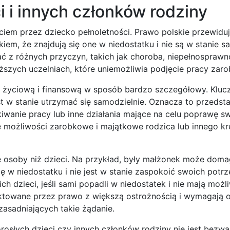
i i innych członków rodziny
ciem przez dziecko pełnoletności. Prawo polskie przewidu
em, że znajdują się one w niedostatku i nie są w stanie s
ć z różnych przyczyn, takich jak choroba, niepełnosprawn
ższych uczelniach, które uniemożliwia podjęcie pracy zar
ję życiową i finansową w sposób bardzo szczegółowy. Kluc
t w stanie utrzymać się samodzielnie. Oznacza to przedst
anie pracy lub inne działania mające na celu poprawę swo
agę możliwości zarobkowe i majątkowe rodzica lub innego 
osoby niż dzieci. Na przykład, były małżonek może doma
ę w niedostatku i nie jest w stanie zaspokoić swoich potrz
 dzieci, jeśli sami popadli w niedostatek i nie mają możl
raktowane przez prawo z większą ostrożnością i wymagają 
asadniających takie żądanie.
rosłych dzieci czy innych członków rodziny nie jest bezw