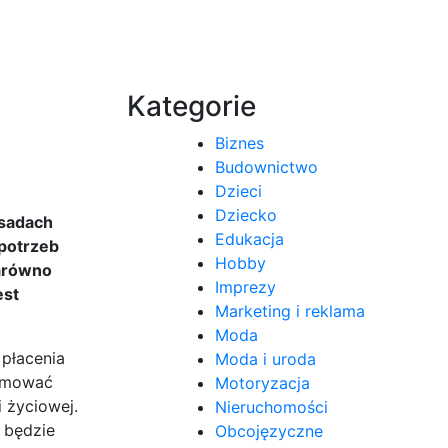
Kategorie
Biznes
Budownictwo
Dzieci
Dziecko
asadach
Edukacja
 potrzeb
Hobby
zarówno
Imprezy
est
Marketing i reklama
Moda
płacenia
Moda i uroda
ejmować
Motoryzacja
 życiowej.
Nieruchomości
 będzie
Obcojęzyczne