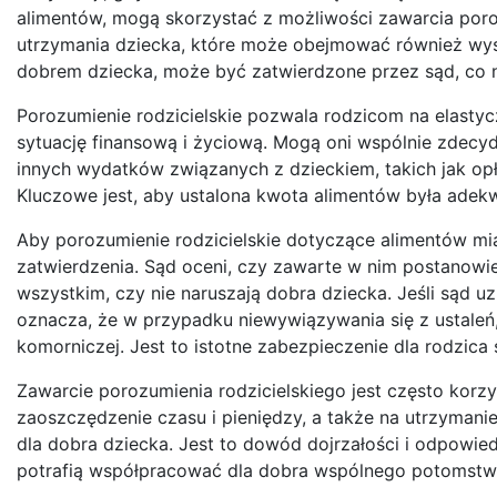
alimentów, mogą skorzystać z możliwości zawarcia poroz
utrzymania dziecka, które może obejmować również wyso
dobrem dziecka, może być zatwierdzone przez sąd, co 
Porozumienie rodzicielskie pozwala rodzicom na elastyc
sytuację finansową i życiową. Mogą oni wspólnie zdecyd
innych wydatków związanych z dzieckiem, takich jak opł
Kluczowe jest, aby ustalona kwota alimentów była adek
Aby porozumienie rodzicielskie dotyczące alimentów m
zatwierdzenia. Sąd oceni, czy zawarte w nim postanowi
wszystkim, czy nie naruszają dobra dziecka. Jeśli sąd 
oznacza, że w przypadku niewywiązywania się z ustaleń
komorniczej. Jest to istotne zabezpieczenie dla rodzic
Zawarcie porozumienia rodzicielskiego jest często korz
zaoszczędzenie czasu i pieniędzy, a także na utrzymani
dla dobra dziecka. Jest to dowód dojrzałości i odpowiedz
potrafią współpracować dla dobra wspólnego potomstw