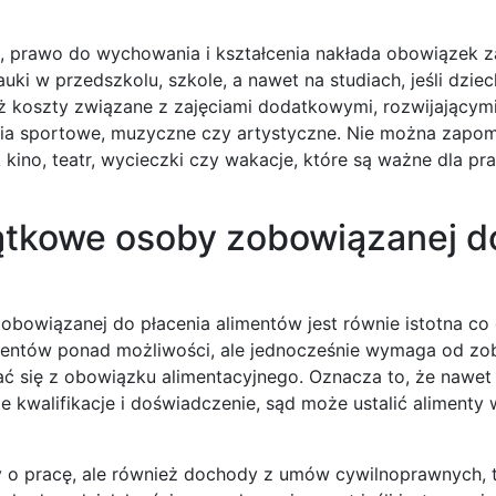
 prawo do wychowania i kształcenia nakłada obowiązek z
ki w przedszkolu, szkole, a nawet na studiach, jeśli dzie
eż koszty związane z zajęciami dodatkowymi, rozwijającymi 
ęcia sportowe, muzyczne czy artystyczne. Nie można zapo
k kino, teatr, wycieczki czy wakacje, które są ważne dla p
ątkowe osoby zobowiązanej d
bowiązanej do płacenia alimentów jest równie istotna co
imentów ponad możliwości, ale jednocześnie wymaga od z
ć się z obowiązku alimentacyjnego. Oznacza to, że nawet 
e kwalifikacje i doświadczenie, sąd może ustalić alimenty 
 o pracę, ale również dochody z umów cywilnoprawnych, t