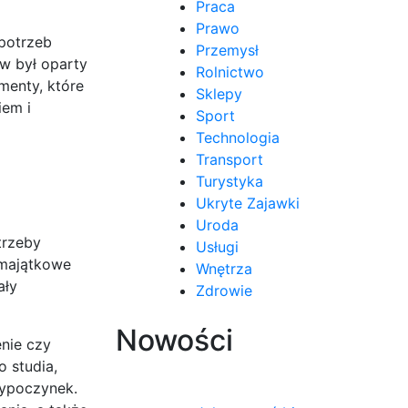
Praca
Prawo
potrzeb
Przemysł
w był oparty
Rolnictwo
menty, które
Sklepy
iem i
Sport
Technologia
Transport
Turystyka
Ukryte Zajawki
Uroda
trzeby
Usługi
 majątkowe
Wnętrza
ały
Zdrowie
Nowości
nie czy
o studia,
wypoczynek.