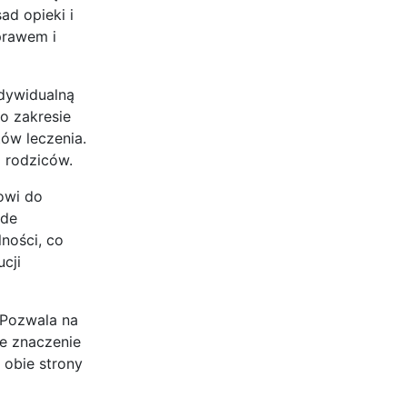
ad opieki i
prawem i
ndywidualną
o zakresie
ów leczenia.
 rodziców.
owi do
ede
ności, co
cji
 Pozwala na
ne znaczenie
 obie strony