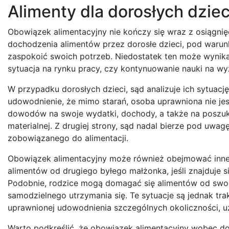
Alimenty dla dorosłych dziec
Obowiązek alimentacyjny nie kończy się wraz z osiągnię
dochodzenia alimentów przez dorosłe dzieci, pod warunki
zaspokoić swoich potrzeb. Niedostatek ten może wynika
sytuacja na rynku pracy, czy kontynuowanie nauki na wy
W przypadku dorosłych dzieci, sąd analizuje ich sytuac
udowodnienie, że mimo starań, osoba uprawniona nie jes
dowodów na swoje wydatki, dochody, a także na poszukiw
materialnej. Z drugiej strony, sąd nadal bierze pod uw
zobowiązanego do alimentacji.
Obowiązek alimentacyjny może również obejmować inne 
alimentów od drugiego byłego małżonka, jeśli znajduje si
Podobnie, rodzice mogą domagać się alimentów od swoich
samodzielnego utrzymania się. Te sytuacje są jednak t
uprawnionej udowodnienia szczególnych okoliczności, uz
Warto podkreślić, że obowiązek alimentacyjny wobec do