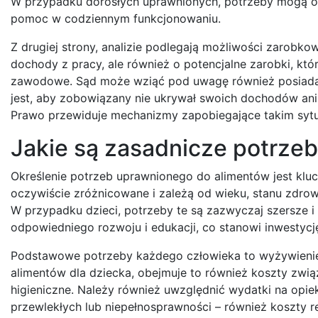
W przypadku dorosłych uprawnionych, potrzeby mogą obej
pomoc w codziennym funkcjonowaniu.
Z drugiej strony, analizie podlegają możliwości zarobko
dochody z pracy, ale również o potencjalne zarobki, któ
zawodowe. Sąd może wziąć pod uwagę również posiadan
jest, aby zobowiązany nie ukrywał swoich dochodów ani 
Prawo przewiduje mechanizmy zapobiegające takim syt
Jakie są zasadnicze potrze
Określenie potrzeb uprawnionego do alimentów jest klu
oczywiście zróżnicowane i zależą od wieku, stanu zdrow
W przypadku dzieci, potrzeby te są zazwyczaj szersze i 
odpowiedniego rozwoju i edukacji, co stanowi inwestycję
Podstawowe potrzeby każdego człowieka to wyżywienie,
alimentów dla dziecka, obejmuje to również koszty zwią
higieniczne. Należy również uwzględnić wydatki na opie
przewlekłych lub niepełnosprawności – również koszty re