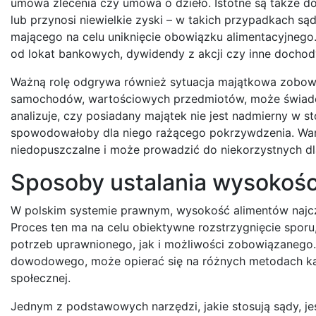
umowa zlecenia czy umowa o dzieło. Istotne są także doc
lub przynosi niewielkie zyski – w takich przypadkach są
mającego na celu uniknięcie obowiązku alimentacyjnego
od lokat bankowych, dywidendy z akcji czy inne dochod
Ważną rolę odgrywa również sytuacja majątkowa zobowi
samochodów, wartościowych przedmiotów, może świadcz
analizuje, czy posiadany majątek nie jest nadmierny w 
spowodowałoby dla niego rażącego pokrzywdzenia. War
niedopuszczalne i może prowadzić do niekorzystnych d
Sposoby ustalania wysokośc
W polskim systemie prawnym, wysokość alimentów najcz
Proces ten ma na celu obiektywne rozstrzygnięcie sporu
potrzeb uprawnionego, jak i możliwości zobowiązanego.
dowodowego, może opierać się na różnych metodach kalk
społecznej.
Jednym z podstawowych narzędzi, jakie stosują sądy, 