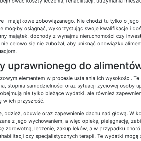
mować koszty leczenia, rehabilitacji, utrzymania mieszka
we i majątkowe zobowiązanego. Nie chodzi tu tylko o jego 
re mógłby osiągnąć, wykorzystując swoje kwalifikacje i do
y majątek, dochody z wynajmu nieruchomości czy inwest
nie celowo się nie zubożał, aby uniknąć obowiązku alimen
uacjom.
by uprawnionego do alimentó
czowym elementem w procesie ustalania ich wysokości. Te
ia, stopnia samodzielności oraz sytuacji życiowej osoby u
obejmują nie tylko bieżące wydatki, ale również zapewnien
 w ich przyszłość.
 odzież, obuwie oraz zapewnienie dachu nad głową. W ko
zane z jego wychowaniem, a więc opiekę, pielęgnację, zabi
kę zdrowotną, leczenie, zakup leków, a w przypadku choró
habilitacji czy specjalistycznych terapii. Te wydatki mogą