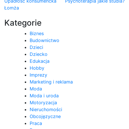
Nawigacja
Upadłość konsumencka
Psychoterapia jakie studia?
Łomża
wpisu
Kategorie
Biznes
Budownictwo
Dzieci
Dziecko
Edukacja
Hobby
Imprezy
Marketing i reklama
Moda
Moda i uroda
Motoryzacja
Nieruchomości
Obcojęzyczne
Praca