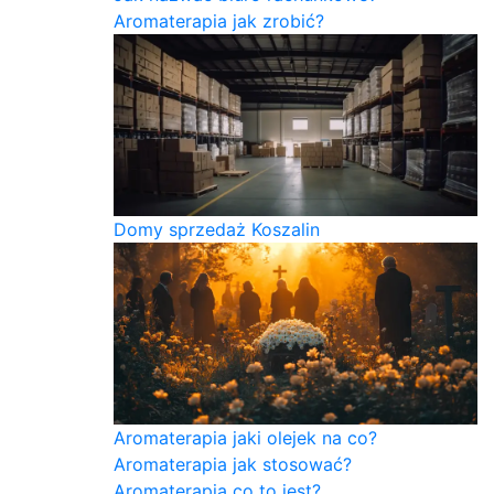
Aromaterapia jak zrobić?
Domy sprzedaż Koszalin
Aromaterapia jaki olejek na co?
Aromaterapia jak stosować?
Aromaterapia co to jest?