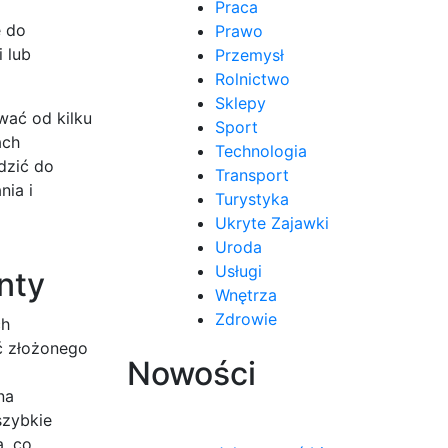
Praca
e do
Prawo
 lub
Przemysł
Rolnictwo
Sklepy
wać od kilku
Sport
ach
Technologia
dzić do
Transport
nia i
Turystyka
Ukryte Zajawki
Uroda
Usługi
nty
Wnętrza
Zdrowie
ch
ść złożonego
Nowości
na
szybkie
, co