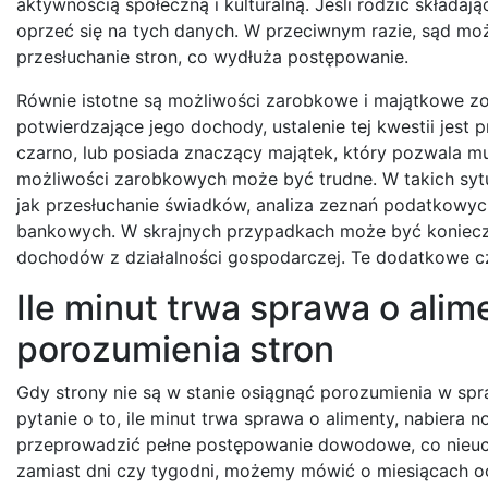
aktywnością społeczną i kulturalną. Jeśli rodzic składa
oprzeć się na tych danych. W przeciwnym razie, sąd mo
przesłuchanie stron, co wydłuża postępowanie.
Równie istotne są możliwości zarobkowe i majątkowe zo
potwierdzające jego dochody, ustalenie tej kwestii jes
czarno, lub posiada znaczący majątek, który pozwala m
możliwości zarobkowych może być trudne. W takich syt
jak przesłuchanie świadków, analiza zeznań podatkowyc
bankowych. W skrajnych przypadkach może być konieczn
dochodów z działalności gospodarczej. Te dodatkowe c
Ile minut trwa sprawa o ali
porozumienia stron
Gdy strony nie są w stanie osiągnąć porozumienia w spr
pytanie o to, ile minut trwa sprawa o alimenty, nabiera
przeprowadzić pełne postępowanie dowodowe, co nieuchr
zamiast dni czy tygodni, możemy mówić o miesiącach oc