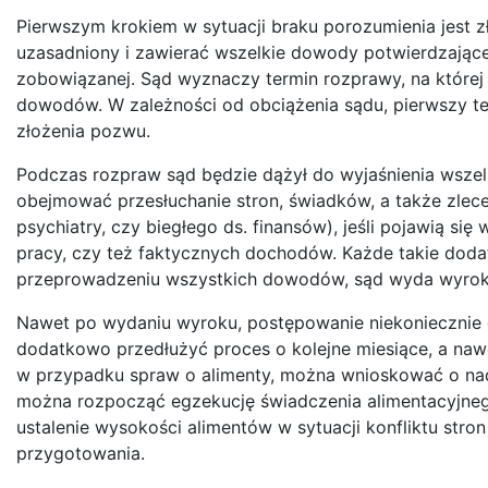
Pierwszym krokiem w sytuacji braku porozumienia jest
uzasadniony i zawierać wszelkie dowody potwierdzające
zobowiązanej. Sąd wyznaczy termin rozprawy, na której
dowodów. W zależności od obciążenia sądu, pierwszy t
złożenia pozwu.
Podczas rozpraw sąd będzie dążył do wyjaśnienia wszel
obejmować przesłuchanie stron, świadków, a także zlec
psychiatry, czy biegłego ds. finansów), jeśli pojawią si
pracy, czy też faktycznych dochodów. Każde takie do
przeprowadzeniu wszystkich dowodów, sąd wyda wyrok
Nawet po wydaniu wyroku, postępowanie niekoniecznie d
dodatkowo przedłużyć proces o kolejne miesiące, a nawet l
w przypadku spraw o alimenty, można wnioskować o nad
można rozpocząć egzekucję świadczenia alimentacyjne
ustalenie wysokości alimentów w sytuacji konfliktu str
przygotowania.