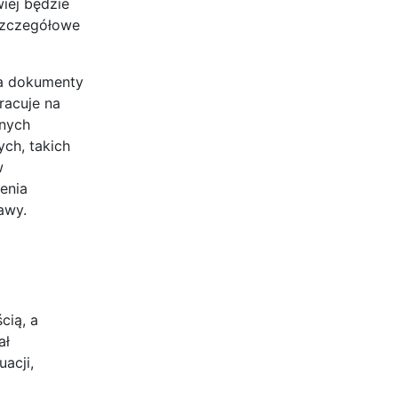
wiej będzie
 szczegółowe
ia dokumenty
racuje na
znych
ch, takich
w
enia
awy.
cią, a
ał
acji,