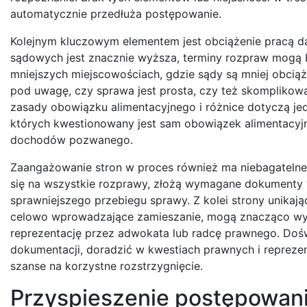
automatycznie przedłuża postępowanie.
Kolejnym kluczowym elementem jest obciążenie pracą d
sądowych jest znacznie wyższa, terminy rozpraw mogą by
mniejszych miejscowościach, gdzie sądy są mniej obcią
pod uwagę, czy sprawa jest prosta, czy też skomplikowa
zasady obowiązku alimentacyjnego i różnice dotyczą jed
których kwestionowany jest sam obowiązek alimentacyjny
dochodów pozwanego.
Zaangażowanie stron w proces również ma niebagatelne 
się na wszystkie rozprawy, złożą wymagane dokumenty w
sprawniejszego przebiegu sprawy. Z kolei strony unikaj
celowo wprowadzające zamieszanie, mogą znacząco wydł
reprezentację przez adwokata lub radcę prawnego. D
dokumentacji, doradzić w kwestiach prawnych i reprezen
szanse na korzystne rozstrzygnięcie.
Przyspieszenie postępowani