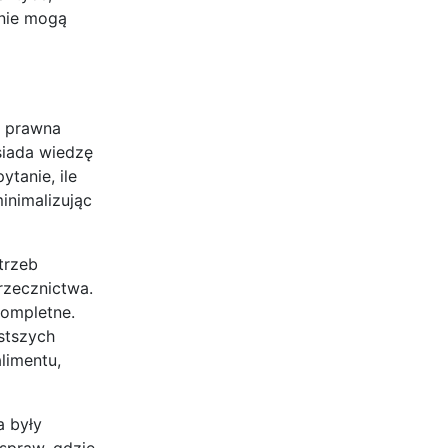
anie mogą
c prawna
siada wiedzę
tanie, ile
inimalizując
trzeb
rzecznictwa.
kompletne.
stszych
limentu,
a były
spraw, gdzie