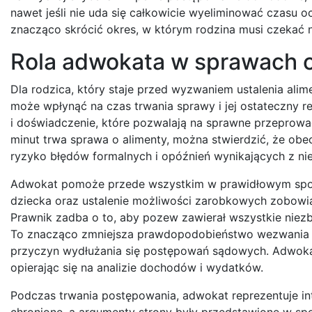
nawet jeśli nie uda się całkowicie wyeliminować czasu
znacząco skrócić okres, w którym rodzina musi czekać n
Rola adwokata w sprawach o 
Dla rodzica, który staje przed wyzwaniem ustalenia ali
może wpłynąć na czas trwania sprawy i jej ostateczny r
i doświadczenie, które pozwalają na sprawne przeprowa
minut trwa sprawa o alimenty, można stwierdzić, że ob
ryzyko błędów formalnych i opóźnień wynikających z ni
Adwokat pomoże przede wszystkim w prawidłowym sporzą
dziecka oraz ustalenie możliwości zarobkowych zobowi
Prawnik zadba o to, aby pozew zawierał wszystkie niez
To znacząco zmniejsza prawdopodobieństwo wezwania do
przyczyn wydłużania się postępowań sądowych. Adwoka
opierając się na analizie dochodów i wydatków.
Podczas trwania postępowania, adwokat reprezentuje int
chronione, a argumenty strony były przedstawione w sp