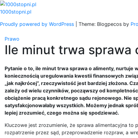
Skip
to
1000stopni.pl
content
Proudly powered by WordPress
|
Theme: Blogpecos by
Pr
Prawo
Ile minut trwa sprawa 
Pytanie o to, ile minut trwa sprawa o alimenty, nurtuje
koniecznością uregulowania kwestii finansowych zwią
„jak najkrócej”, rzeczywistość jest bardziej złożona.
zależy od wielu czynników, począwszy od kompletnośc
obciążenie pracą konkretnego sądu rejonowego. Nie spo
satysfakcjonowałaby wszystkich. Możemy jednak spróbo
lepiej zrozumieć, czego można się spodziewać.
Kluczowe jest zrozumienie, że sprawa alimentacyjna to 
rozpatrzenie przez sąd, przeprowadzenie rozpraw, a wr