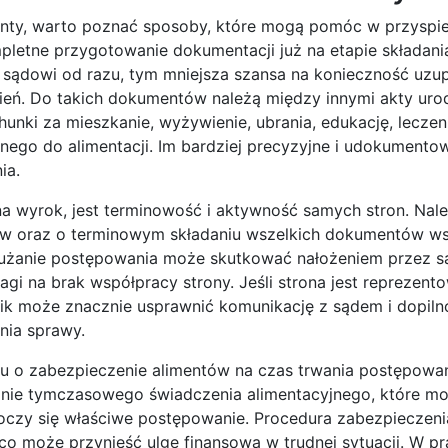
imenty, warto poznać sposoby, które mogą pomóc w przyspi
pletne przygotowanie dokumentacji już na etapie składani
sądowi od razu, tym mniejsza szansa na konieczność uzup
ień. Do takich dokumentów należą między innymi akty uro
ki za mieszkanie, wyżywienie, ubrania, edukację, leczeni
anego do alimentacji. Im bardziej precyzyjne i udokumento
ia.
a wyrok, jest terminowość i aktywność samych stron. Nal
raw oraz o terminowym składaniu wszelkich dokumentów w
dłużanie postępowania może skutkować nałożeniem przez s
gi na brak współpracy strony. Jeśli strona jest reprezent
ik może znacznie usprawnić komunikację z sądem i dopil
nia sprawy.
u o zabezpieczenie alimentów na czas trwania postępowan
kanie tymczasowego świadczenia alimentacyjnego, które m
oczy się właściwe postępowanie. Procedura zabezpieczenia
 może przynieść ulgę finansową w trudnej sytuacji. W pr