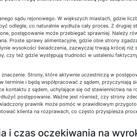
anego sądu rejonowego. W większych miastach, gdzie licz
ć odległe, co naturalnie wydłuża cały proces. Z drugiej s
żone, postępowanie może przebiegać sprawniej. Należy ró
na. Proste sprawy alimentacyjne, gdzie obie strony zgadza
ynie wysokości świadczenia, zazwyczaj trwają krócej niż 
, czy też gdzie występują trudności w ustaleniu faktyczn
znaczenie. Strony, które aktywnie uczestniczą w postępow
 terminie i będą współpracować z sądem, przyczyniają si
ące kontaktu z sądem, uchylające się od stawiennictwa na 
użyć postępowanie. Ważne jest również, czy strony zdec
oświadczony prawnik może pomóc w prawidłowym przygot
tować klienta na rozprawach, co często przyspiesza proc
a i czas oczekiwania na wyro