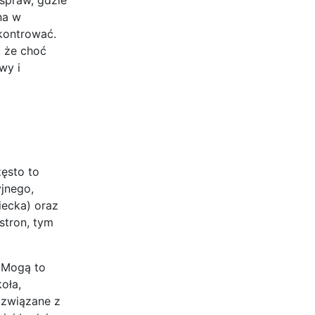
na w
kontrować.
, że choć
wy i
zęsto to
jnego,
ecka) oraz
stron, tym
 Mogą to
oła,
i związane z