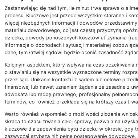
Zastanawiając się nad tym, ile minut trwa sprawa o al
procesu. Kluczowe jest przede wszystkim staranne i kom
więcej niezbędnych informacji i dowodów przedstawimy 
materiału dowodowego, co jest częstą przyczyną opóźn
dziecka, dowody ponoszonych kosztów utrzymania (rachun
informacje o dochodach i sytuacji materialnej zobowiąz
dane, tym łatwiej sądowi będzie ocenić zasadność żądan
Kolejnym aspektem, który wpływa na czas oczekiwania n
o stawianiu się na wszystkie wyznaczone terminy rozp
przez sąd. Unikanie kontaktu z sądem lub celowe prze
finansowej lub nawet uznaniem żądania za zasadne z uwa
adwokata lub radcę prawnego, profesjonalny pełnomocn
terminów, co również przekłada się na krótszy czas trwa
Warto również wspomnieć o możliwości złożenia wniosk
skraca to czasu trwania całej sprawy, pozwala na uzys
kluczowe dla zapewnienia bytu dziecku w okresie, gdy t
zazwyczaj szybsza niż pełne postępowanie dowodowe, co