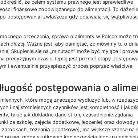
odkreślić, że celem systemu prawnego jest sprawiedliwe
iwości finansowe zobowiązanego do alimentacji. To dążeni
po postępowania, zwłaszcza gdy pojawiają się wątpliwości
ocnego orzeczenia, sprawa o alimenty w Polsce może tr
ch dłużej. Ważne jest, aby pamiętać, że mówimy tu o dni
anie. Skupienie się na „minutach” może być mylące i prowa
na precyzyjnym czasie, lepiej jest poznać etapy postępowa
nym i ewentualnie przyspieszyć proces poprzez właściwe
długość postępowania o alime
g zmiennych, które mogą znacząco wydłużyć lub, w rzadszy
ych i najistotniejszych czynników jest kompletność i jako
ty, takie jak dokładne dane stron, uzasadnienie żądania
nki za szkołę, zajęcia dodatkowe, leczenie) oraz dowody 
 zarobkach, zeznania podatkowe), ma większe szanse na 
ści pozwu mogą skutkować koniecznością jego uzupełnienia