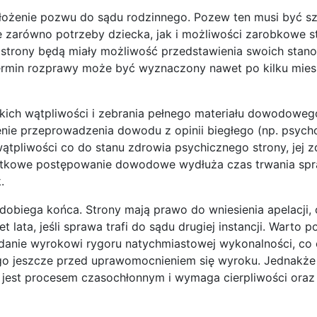
 złożenie pozwu do sądu rodzinnego. Pozew ten musi być 
 zarówno potrzeby dziecka, jak i możliwości zarobkowe s
 strony będą miały możliwość przedstawienia swoich stano
ermin rozprawy może być wyznaczony nawet po kilku mies
kich wątpliwości i zebrania pełnego materiału dowodoweg
enie przeprowadzenia dowodu z opinii biegłego (np. psych
ę wątpliwości co do stanu zdrowia psychicznego strony, jej 
datkowe postępowanie dowodowe wydłuża czas trwania spr
.
obiega końca. Strony mają prawo do wniesienia apelacji,
ata, jeśli sprawa trafi do sądu drugiej instancji. Warto po
anie wyrokowi rygoru natychmiastowej wykonalności, co 
go jeszcze przed uprawomocnieniem się wyroku. Jednakż
on jest procesem czasochłonnym i wymaga cierpliwości oraz