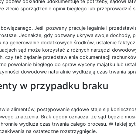
jący pozew dokładnie udokumentuje te potrzeby, sądowi łat
że zlecić sporządzenie opinii biegłego lub przeprowadzić
bowiązanego. Jeśli pozwany pracuje legalnie i przedstaw
t prostsze. Jednakże, gdy pozwany ukrywa swoje dochody, p
u na generowanie dodatkowych środków, ustalenie faktyc
uacjach sąd może korzystać z różnych narzędzi dowodowy
h, czy też żądanie przedstawienia dokumentacji rachunkó
e powołanie biegłego do spraw wyceny majątku lub ustal
zynności dowodowe naturalnie wydłużają czas trwania spr
menty w przypadku braku
awie alimentów, postępowanie sądowe staje się koniecznoś
 nowego znaczenia. Brak ugody oznacza, że sąd będzie musi
onnie wydłuża czas trwania całego procesu. W takiej sytu
zekiwania na ostateczne rozstrzygnięcie.