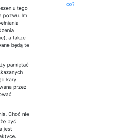
co?
eszeniu tego
a pozwu. Im
ełniania
dzenia
e), a także
wane będą te
eży pamiętać
skazanych
ąd kary
owana przez
nować
ia. Choć nie
oże być
 jest
aktyce,