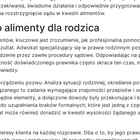
 oczekiwania, świadome działania i odpowiednie przygotow
a rozstrzygnięcie sądu w kwestii alimentów.
alimenty dla rodzica
mentów, kluczowe jest zrozumienie, jak profesjonalna pomo
ezultat. Adwokat specjalizujący się w prawie rodzinnym po
dzenie przez zawiłe procedury sądowe. Odpowiadając na py
ecność doświadczonego prawnika często skraca ten czas, m
ewiedzy.
dzeniu pozwu. Analiza sytuacji rodzinnej, określenie po
ązanego to zadania wymagające znajomości przepisów i o
będne elementy, a dołączone dowody były przekonujące i 
 uzupełnienia braków formalnych, które jest jedną z czę
t może również doradzić w kwestii wysokości żądanego a
eresy klienta na każdej rozprawie. Dba o to, by jego praw
osób jasny i przekonujący. W przypadku skomplikowanych 