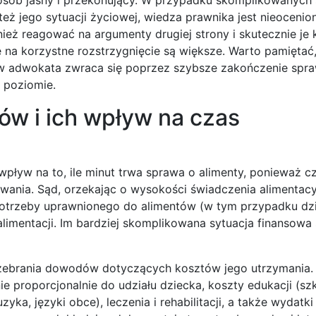
 jego sytuacji życiowej, wiedza prawnika jest nieocenio
ż reagować na argumenty drugiej strony i skutecznie je 
 na korzystne rozstrzygnięcie są większe. Warto pamiętać
 w adwokata zwraca się poprzez szybsze zakończenie spra
 poziomie.
ów i ich wpływ na czas
pływ na to, ile minut trwa sprawa o alimenty, ponieważ c
ania. Sąd, orzekając o wysokości świadczenia alimentacy
otrzeby uprawnionego do alimentów (w tym przypadku dzi
mentacji. Im bardziej skomplikowana sytuacja finansowa 
 zebrania dowodów dotyczących kosztów jego utrzymania.
e proporcjonalnie do udziału dziecka, koszty edukacji (szk
yka, języki obce), leczenia i rehabilitacji, a także wydatk