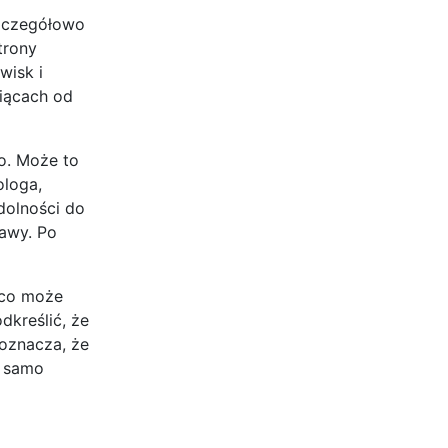
szczegółowo
trony
wisk i
iącach od
o. Może to
ologa,
zdolności do
awy. Po
 co może
dkreślić, że
oznacza, że
e samo