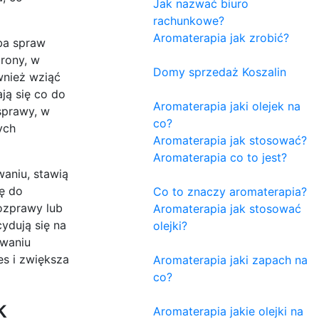
Jak nazwać biuro
rachunkowe?
Aromaterapia jak zrobić?
ba spraw
trony, w
Domy sprzedaż Koszalin
wnież wziąć
ją się co do
Aromaterapia jaki olejek na
sprawy, w
co?
ych
Aromaterapia jak stosować?
Aromaterapia co to jest?
aniu, stawią
ę do
Co to znaczy aromaterapia?
rozprawy lub
Aromaterapia jak stosować
ydują się na
olejki?
owaniu
es i zwiększa
Aromaterapia jaki zapach na
co?
k
Aromaterapia jakie olejki na