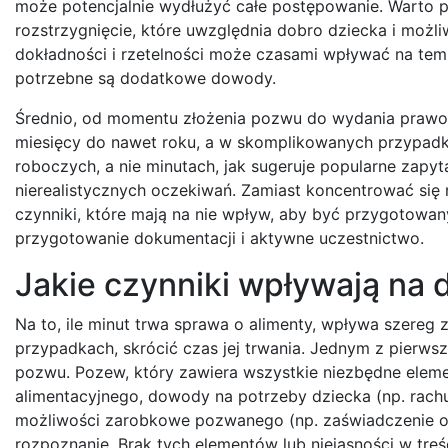
może potencjalnie wydłużyć całe postępowanie. Warto p
rozstrzygnięcie, które uwzględnia dobro dziecka i możl
dokładności i rzetelności może czasami wpływać na tem
potrzebne są dodatkowe dowody.
Średnio, od momentu złożenia pozwu do wydania prawom
miesięcy do nawet roku, a w skomplikowanych przypadka
roboczych, a nie minutach, jak sugeruje popularne zapyt
nierealistycznych oczekiwań. Zamiast koncentrować się 
czynniki, które mają na nie wpływ, aby być przygotowa
przygotowanie dokumentacji i aktywne uczestnictwo.
Jakie czynniki wpływają na 
Na to, ile minut trwa sprawa o alimenty, wpływa szere
przypadkach, skrócić czas jej trwania. Jednym z pierwsz
pozwu. Pozew, który zawiera wszystkie niezbędne elemen
alimentacyjnego, dowody na potrzeby dziecka (np. rachu
możliwości zarobkowe pozwanego (np. zaświadczenie o
rozpoznanie. Brak tych elementów lub niejasności w tre