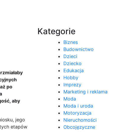
Kategorie
Biznes
Budownictwo
Dzieci
Dziecko
Edukacja
brzmiałaby
Hobby
cyjnych
Imprezy
aż po
Marketing i reklama
a
Moda
gość, aby
Moda i uroda
Motoryzacja
iosku, jego
Nieruchomości
 tych etapów
Obcojęzyczne