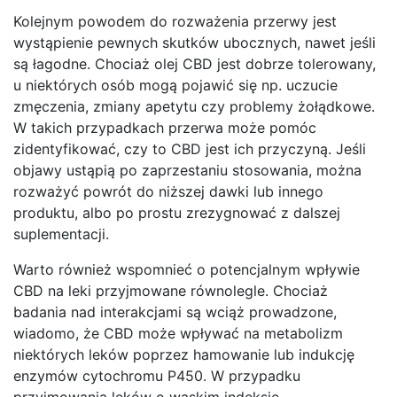
Kolejnym powodem do rozważenia przerwy jest
wystąpienie pewnych skutków ubocznych, nawet jeśli
są łagodne. Chociaż olej CBD jest dobrze tolerowany,
u niektórych osób mogą pojawić się np. uczucie
zmęczenia, zmiany apetytu czy problemy żołądkowe.
W takich przypadkach przerwa może pomóc
zidentyfikować, czy to CBD jest ich przyczyną. Jeśli
objawy ustąpią po zaprzestaniu stosowania, można
rozważyć powrót do niższej dawki lub innego
produktu, albo po prostu zrezygnować z dalszej
suplementacji.
Warto również wspomnieć o potencjalnym wpływie
CBD na leki przyjmowane równolegle. Chociaż
badania nad interakcjami są wciąż prowadzone,
wiadomo, że CBD może wpływać na metabolizm
niektórych leków poprzez hamowanie lub indukcję
enzymów cytochromu P450. W przypadku
przyjmowania leków o wąskim indeksie