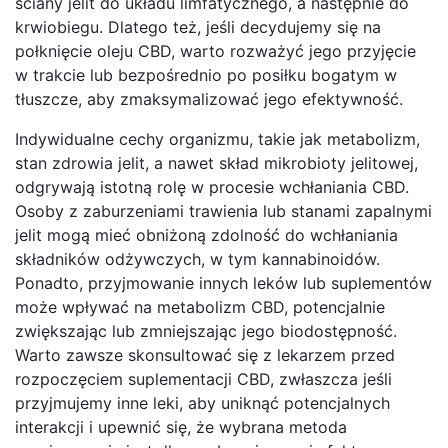
ściany jelit do układu limfatycznego, a następnie do
krwiobiegu. Dlatego też, jeśli decydujemy się na
połknięcie oleju CBD, warto rozważyć jego przyjęcie
w trakcie lub bezpośrednio po posiłku bogatym w
tłuszcze, aby zmaksymalizować jego efektywność.
Indywidualne cechy organizmu, takie jak metabolizm,
stan zdrowia jelit, a nawet skład mikrobioty jelitowej,
odgrywają istotną rolę w procesie wchłaniania CBD.
Osoby z zaburzeniami trawienia lub stanami zapalnymi
jelit mogą mieć obniżoną zdolność do wchłaniania
składników odżywczych, w tym kannabinoidów.
Ponadto, przyjmowanie innych leków lub suplementów
może wpływać na metabolizm CBD, potencjalnie
zwiększając lub zmniejszając jego biodostępność.
Warto zawsze skonsultować się z lekarzem przed
rozpoczęciem suplementacji CBD, zwłaszcza jeśli
przyjmujemy inne leki, aby uniknąć potencjalnych
interakcji i upewnić się, że wybrana metoda