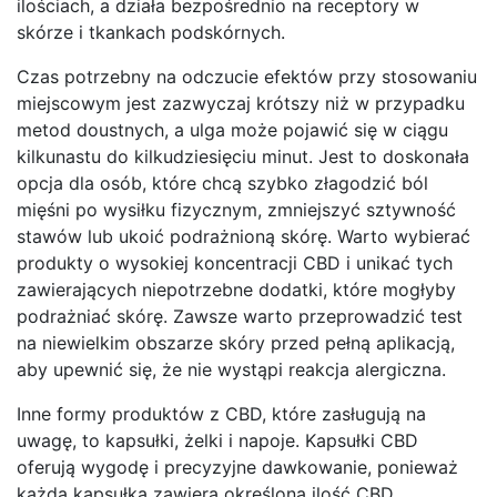
ilościach, a działa bezpośrednio na receptory w
skórze i tkankach podskórnych.
Czas potrzebny na odczucie efektów przy stosowaniu
miejscowym jest zazwyczaj krótszy niż w przypadku
metod doustnych, a ulga może pojawić się w ciągu
kilkunastu do kilkudziesięciu minut. Jest to doskonała
opcja dla osób, które chcą szybko złagodzić ból
mięśni po wysiłku fizycznym, zmniejszyć sztywność
stawów lub ukoić podrażnioną skórę. Warto wybierać
produkty o wysokiej koncentracji CBD i unikać tych
zawierających niepotrzebne dodatki, które mogłyby
podrażniać skórę. Zawsze warto przeprowadzić test
na niewielkim obszarze skóry przed pełną aplikacją,
aby upewnić się, że nie wystąpi reakcja alergiczna.
Inne formy produktów z CBD, które zasługują na
uwagę, to kapsułki, żelki i napoje. Kapsułki CBD
oferują wygodę i precyzyjne dawkowanie, ponieważ
każda kapsułka zawiera określoną ilość CBD.