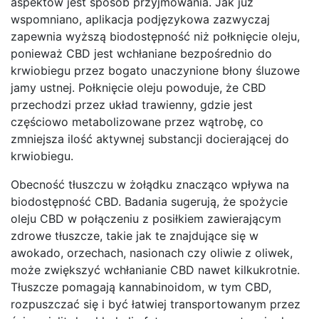
aspektów jest sposób przyjmowania. Jak już
wspomniano, aplikacja podjęzykowa zazwyczaj
zapewnia wyższą biodostępność niż połknięcie oleju,
ponieważ CBD jest wchłaniane bezpośrednio do
krwiobiegu przez bogato unaczynione błony śluzowe
jamy ustnej. Połknięcie oleju powoduje, że CBD
przechodzi przez układ trawienny, gdzie jest
częściowo metabolizowane przez wątrobę, co
zmniejsza ilość aktywnej substancji docierającej do
krwiobiegu.
Obecność tłuszczu w żołądku znacząco wpływa na
biodostępność CBD. Badania sugerują, że spożycie
oleju CBD w połączeniu z posiłkiem zawierającym
zdrowe tłuszcze, takie jak te znajdujące się w
awokado, orzechach, nasionach czy oliwie z oliwek,
może zwiększyć wchłanianie CBD nawet kilkukrotnie.
Tłuszcze pomagają kannabinoidom, w tym CBD,
rozpuszczać się i być łatwiej transportowanym przez