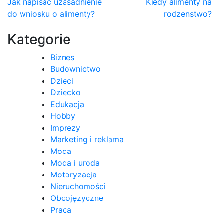
Nawigacja
Jak napisać uzasadnienie
Kiedy alimenty na
do wniosku o alimenty?
rodzenstwo?
wpisu
Kategorie
Biznes
Budownictwo
Dzieci
Dziecko
Edukacja
Hobby
Imprezy
Marketing i reklama
Moda
Moda i uroda
Motoryzacja
Nieruchomości
Obcojęzyczne
Praca