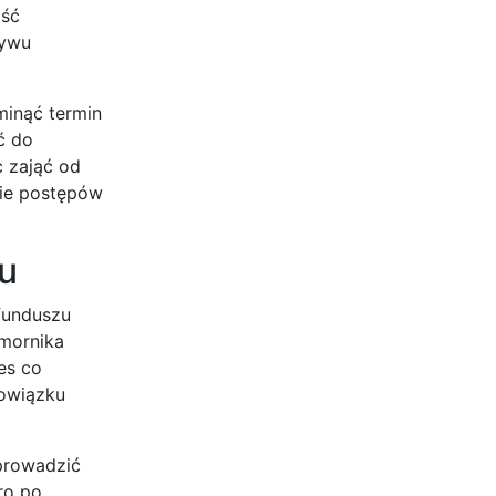
ość
ływu
minąć termin
ć do
c zająć od
nie postępów
u
funduszu
omornika
es co
bowiązku
prowadzić
ro po