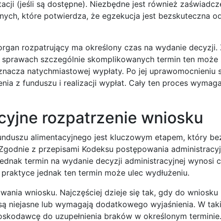
ji (jeśli są dostępne). Niezbędne jest również zaświadcz
ych, które potwierdza, że egzekucja jest bezskuteczna od
organ rozpatrujący ma określony czas na wydanie decyzji.
k w sprawach szczególnie skomplikowanych termin ten może
oznacza natychmiastowej wypłaty. Po jej uprawomocnieniu s
nia z funduszu i realizacji wypłat. Cały ten proces wymaga
acyjne rozpatrzenie wniosku
funduszu alimentacyjnego jest kluczowym etapem, który b
 Zgodnie z przepisami Kodeksu postępowania administracy
ednak termin na wydanie decyzji administracyjnej wynosi 
praktyce jednak ten termin może ulec wydłużeniu.
ywania wniosku. Najczęściej dzieje się tak, gdy do wniosku
są niejasne lub wymagają dodatkowego wyjaśnienia. W tak
skodawcę do uzupełnienia braków w określonym terminie.