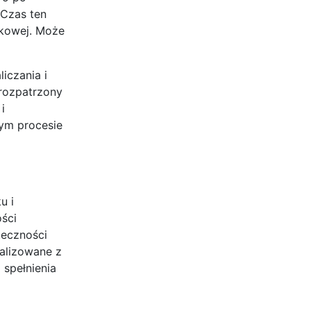
 Czas ten
ątkowej. Może
iczania i
 rozpatrzony
i
łym procesie
u i
ści
teczności
ealizowane z
spełnienia