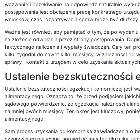
wezwanie i oczekiwanie na odpowiedź naturalnie wydłu
postępowania jest obciążenie pracą konkretnego urzę
wniosków, czas rozpatrywania spraw może być dłuższy 
Ważne jest również, aby pamiętać o tym, że po wydaniu 
na złożenie odwołania przez strony postępowania. Dopi
faktycznego naliczenia i wypłaty świadczeń. Cały ten p
kilku tygodni do nawet kilku miesięcy, w zależności od
sprawy i kontakt z urzędem w celu uzyskania aktualnych 
Ustalenie bezskuteczności e
Ustalenie bezskuteczności egzekucji komorniczej jest 
alimentacyjnego. Oznacza to, że przed podjęciem jakic
sądowego potwierdzenie, że egzekucja należności alimen
najmniej dwóch miesięcy. Ten okres jest kluczowy, pon
alimentacyjnego.
Sam proces uzyskania od komornika zaświadczenia o be
czynności egzekucyjne, sprawdzić majątek dłużnika, jeg