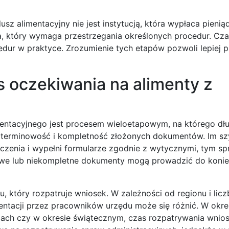
z alimentacyjny nie jest instytucją, która wypłaca pieniąd
, który wymaga przestrzegania określonych procedur. Cza
edur w praktyce. Zrozumienie tych etapów pozwoli lepiej
 oczekiwania na alimenty z
mentacyjnego jest procesem wieloetapowym, na którego dł
 terminowość i kompletność złożonych dokumentów. Im sz
nia i wypełni formularze zgodnie z wytycznymi, tym sp
ciwe lub niekompletne dokumenty mogą prowadzić do koni
, który rozpatruje wniosek. W zależności od regionu i licz
ntacji przez pracowników urzędu może się różnić. W okr
ach czy w okresie świątecznym, czas rozpatrywania wni