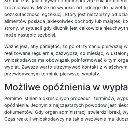
Średni czas, jaki upływa od momentu złożenia kompletne
zróżnicowany. Może on wynosić od jednego do nawet kilk
bezskuteczności egzekucji, który jest niezależny od dzi
alimentów posiada jakiekolwiek dochody lub majątek, kt
strony, w sytuacji gdy dłużnik jest całkowicie nieuchwy
może nastąpić szybciej.
Ważne jest, aby pamiętać, że po otrzymaniu pierwszej w
realizowane regularnie, zazwyczaj co miesiąc, w ustalo
wnioskodawca ma obowiązek poinformować o tym organ
wypłat. Zawsze warto utrzymywać kontakt z właściwym u
przewidywanym terminie pierwszej wypłaty.
Możliwe opóźnienia w wypła
Pomimo istnienia określonych procedur i terminów, wyp
opóźnienia. Jednym z najczęstszych powodów jest niek
dokumentów. Gdy organ administracji stwierdzi braki, wy
Czas reakcji wnioskodawcy na takie wezwanie ma klucz