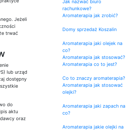
 praktyce
Jak nazwać biuro
rachunkowe?
Aromaterapia jak zrobić?
nego. Jeżeli
czności
Domy sprzedaż Koszalin
że trwać
Aromaterapia jaki olejek na
co?
ów
Aromaterapia jak stosować?
Aromaterapia co to jest?
enie
S) lub urząd
Co to znaczy aromaterapia?
zaj dostępny
Aromaterapia jak stosować
wszystkie
olejki?
awo do
Aromaterapia jaki zapach na
pis aktu
co?
kodawcy oraz
Aromaterapia jakie olejki na