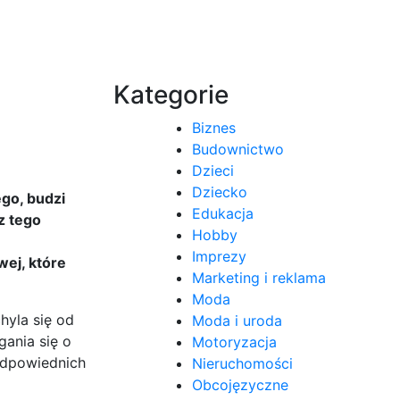
Kategorie
Biznes
Budownictwo
Dzieci
Dziecko
go, budzi
Edukacja
z tego
Hobby
Imprezy
wej, które
Marketing i reklama
Moda
hyla się od
Moda i uroda
gania się o
Motoryzacja
odpowiednich
Nieruchomości
Obcojęzyczne