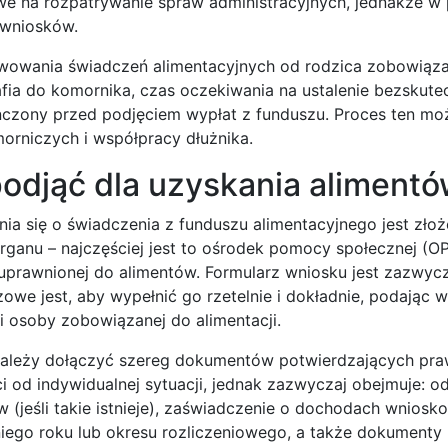
we na rozpatrywanie spraw administracyjnych, jednakże w
 wniosków.
ekwowania świadczeń alimentacyjnych od rodzica zobowiąza
rafia do komornika, czas oczekiwania na ustalenie bezskute
ończony przed podjęciem wypłat z funduszu. Proces ten mo
morniczych i współpracy dłużnika.
 podjąć dla uzyskania aliment
a się o świadczenia z funduszu alimentacyjnego jest złoż
ganu – najczęściej jest to ośrodek pomocy społecznej (OP
uprawnionej do alimentów. Formularz wniosku jest zazwyc
czowe jest, aby wypełnić go rzetelnie i dokładnie, podając 
osoby zobowiązanej do alimentacji.
 należy dołączyć szereg dokumentów potwierdzających pr
i od indywidualnej sytuacji, jednak zazwyczaj obejmuje: od
w (jeśli takie istnieje), zaświadczenie o dochodach wnios
ego roku lub okresu rozliczeniowego, a także dokumenty