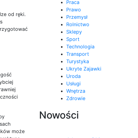
Praca
Prawo
ze od ręki.
Przemysł
s
Rolnictwo
 przygotować
Sklepy
Sport
Technologia
Transport
Turystyka
Ukryte Zajawki
ugość
Uroda
ybciej
Usługi
rawniej
Wnętrza
eczności
Zdrowie
Nowości
by
esach
osków może