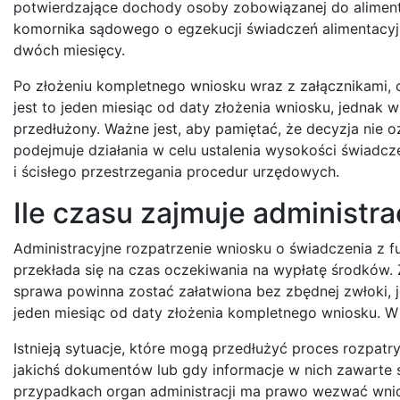
potwierdzające dochody osoby zobowiązanej do alimentac
komornika sądowego o egzekucji świadczeń alimentacyjn
dwóch miesięcy.
Po złożeniu kompletnego wniosku wraz z załącznikami, 
jest to jeden miesiąc od daty złożenia wniosku, jedna
przedłużony. Ważne jest, aby pamiętać, że decyzja nie 
podejmuje działania w celu ustalenia wysokości świadcze
i ścisłego przestrzegania procedur urzędowych.
Ile czasu zajmuje administr
Administracyjne rozpatrzenie wniosku o świadczenia z 
przekłada się na czas oczekiwania na wypłatę środków.
sprawa powinna zostać załatwiona bez zbędnej zwłoki, j
jeden miesiąc od daty złożenia kompletnego wniosku. W 
Istnieją sytuacje, które mogą przedłużyć proces rozpatr
jakichś dokumentów lub gdy informacje w nich zawarte 
przypadkach organ administracji ma prawo wezwać wnio