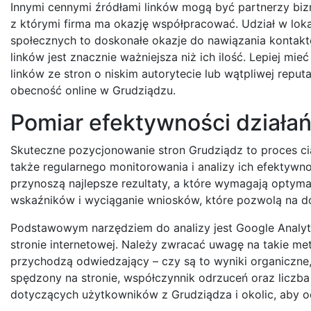
Innymi cennymi źródłami linków mogą być partnerzy bizne
z którymi firma ma okazję współpracować. Udział w loka
społecznych to doskonałe okazje do nawiązania kontakt
linków jest znacznie ważniejsza niż ich ilość. Lepiej mie
linków ze stron o niskim autorytecie lub wątpliwej repu
obecność online w Grudziądzu.
Pomiar efektywności działa
Skuteczne pozycjonowanie stron Grudziądz to proces cią
także regularnego monitorowania i analizy ich efektywnoś
przynoszą najlepsze rezultaty, a które wymagają optymal
wskaźników i wyciąganie wniosków, które pozwolą na do
Podstawowym narzędziem do analizy jest Google Analyti
stronie internetowej. Należy zwracać uwagę na takie met
przychodzą odwiedzający – czy są to wyniki organiczne
spędzony na stronie, współczynnik odrzuceń oraz liczba 
dotyczących użytkowników z Grudziądza i okolic, aby oc