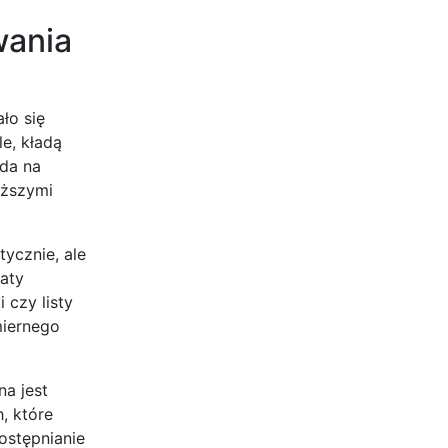
wania
ło się
e, kładą
ada na
yższymi
tycznie, ale
aty
 czy listy
miernego
na jest
, które
ostępnianie