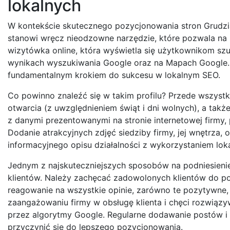
lokalnych
W kontekście skutecznego pozycjonowania stron Grudziąd
stanowi wręcz nieodzowne narzędzie, które pozwala na 
wizytówka online, która wyświetla się użytkownikom szu
wynikach wyszukiwania Google oraz na Mapach Google. Pe
fundamentalnym krokiem do sukcesu w lokalnym SEO.
Co powinno znaleźć się w takim profilu? Przede wszystk
otwarcia (z uwzględnieniem świąt i dni wolnych), a także
z danymi prezentowanymi na stronie internetowej firmy
Dodanie atrakcyjnych zdjęć siedziby firmy, jej wnętrza,
informacyjnego opisu działalności z wykorzystaniem lok
Jednym z najskuteczniejszych sposobów na podniesienie
klientów. Należy zachęcać zadowolonych klientów do po
reagowanie na wszystkie opinie, zarówno te pozytywne,
zaangażowaniu firmy w obsługę klienta i chęci rozwiązy
przez algorytmy Google. Regularne dodawanie postów i 
przyczynić się do lepszego pozycjonowania.