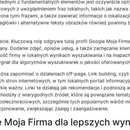
u. Jednym z fundamentalnych elementów jest oczywiście opt
owych z uwzględnieniem fraz lokalnych, takich jak nazwa 
one tymi frazami, a także zawierać informacje o lokalizacji
nagłówki i alternatywne teksty obrazków również powinny 
ecie. Kluczową rolę odgrywa tutaj profil Google Moja Firma
wany. Dodanie zdjęć, opisów usług, a także zachęcanie klie
ność firmy w lokalnych wynikach wyszukiwania i na mapac
ygnał dla algorytmów wyszukiwarek o jakości oferowanych
ożna zapominać o działaniach off-page. Link building, czyl
 stron internetowych, w tym lokalnych portali informacyj
kle ważny. Linki te działają jak rekomendacje i podnoszą a
chodziły z wiarygodnych źródeł, które są powiązane temat
społecznościowych, szczególnie tych popularnych wśród 
jonowanie, zwiększając zasięg i zaangażowanie.
e Moja Firma dla lepszych wy