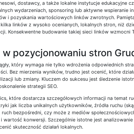
sowi, dostawcy, a także lokalne instytucje edukacyjne czy
lnych wydarzeniach, sponsoring lub aktywne wspieranie in
ów i pozyskania wartościowych linków zwrotnych. Pamiętaj
ć kilka linków z wysoko ocenianych, lokalnych stron, niż dzi
tacji. Konsekwentne budowanie takiej sieci linków wzmocni 
ń w pozycjonowaniu stron Gru
gły, który wymaga nie tylko wdrożenia odpowiednich strate
ci. Bez mierzenia wyników, trudno jest ocenić, które dział
izacji lub zmiany. Kluczem do sukcesu jest śledzenie istot
skonalenie strategii SEO.
cs, które dostarcza szczegółowych informacji na temat ru
ryki jak liczba unikalnych użytkowników, źródła ruchu (sk
, ruch bezpośredni, czy może z mediów społecznościowych
i wartość konwersji. Szczególnie istotne jest analizowani
enić skuteczność działań lokalnych.