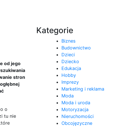
Kategorie
Biznes
Budownictwo
Dzieci
Dziecko
e od jego
Edukacja
yszukiwania
Hobby
wanie stron
Imprezy
dogłębnej
Marketing i reklama
ać
Moda
Moda i uroda
to o
Motoryzacja
 tu nie
Nieruchomości
które
Obcojęzyczne