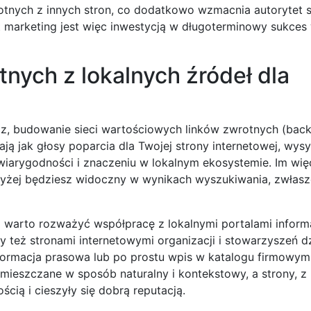
nych z innych stron, co dodatkowo wzmacnia autorytet str
 marketing jest więc inwestycją w długoterminowy sukces
nych z lokalnych źródeł dla
, budowanie sieci wartościowych linków zwrotnych (backl
ają jak głosy poparcia dla Twojej strony internetowej, wysy
wiarygodności i znaczeniu w lokalnym ekosystemie. Im wię
wyżej będziesz widoczny w wynikach wyszukiwania, zwłasz
m warto rozważyć współpracę z lokalnymi portalami inform
też stronami internetowymi organizacji i stowarzyszeń dz
informacja prasowa lub po prostu wpis w katalogu firmowy
 umieszczane w sposób naturalny i kontekstowy, a strony, z
cią i cieszyły się dobrą reputacją.