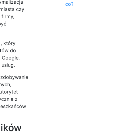
ymalizacja
co?
miasta czy
 firmy,
być
, który
ntów do
h Google.
 usług.
i zdobywanie
nych,
utorytet
ycznie z
mieszkańców
ników