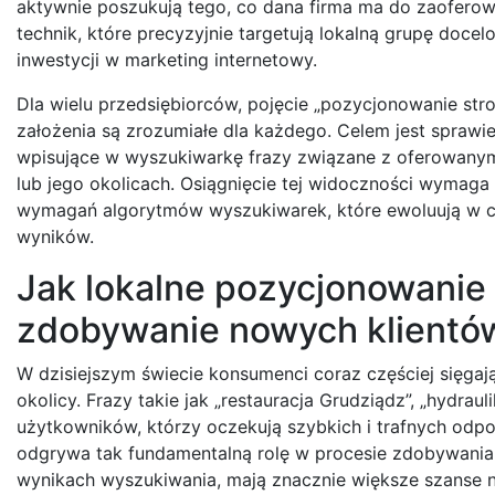
aktywnie poszukują tego, co dana firma ma do zaoferowa
technik, które precyzyjnie targetują lokalną grupę doc
inwestycji w marketing internetowy.
Dla wielu przedsiębiorców, pojęcie „pozycjonowanie st
założenia są zrozumiałe dla każdego. Celem jest sprawi
wpisujące w wyszukiwarkę frazy związane z oferowanymi 
lub jego okolicach. Osiągnięcie tej widoczności wymaga 
wymagań algorytmów wyszukiwarek, które ewoluują w cel
wyników.
Jak lokalne pozycjonowanie
zdobywanie nowych klientó
W dzisiejszym świecie konsumenci coraz częściej sięgaj
okolicy. Frazy takie jak „restauracja Grudziądz”, „hydra
użytkowników, którzy oczekują szybkich i trafnych odp
odgrywa tak fundamentalną rolę w procesie zdobywania 
wynikach wyszukiwania, mają znacznie większe szanse n