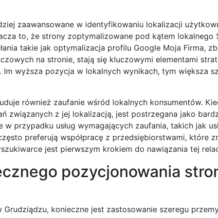
dziej zaawansowane w identyfikowaniu lokalizacji użytkown
nacza to, że strony zoptymalizowane pod kątem lokalnego
łania takie jak optymalizacja profilu Google Moja Firma, zb
uczowych na stronie, stają się kluczowymi elementami strate
ic. Im wyższa pozycja w lokalnych wynikach, tym większa s
uduje również zaufanie wśród lokalnych konsumentów. Kie
związanych z jej lokalizacją, jest postrzegana jako bardz
ne w przypadku usług wymagających zaufania, takich jak us
sto preferują współpracę z przedsiębiorstwami, które zna
zukiwarce jest pierwszym krokiem do nawiązania tej relac
tecznego pozycjonowania stro
w Grudziądzu, konieczne jest zastosowanie szeregu przem