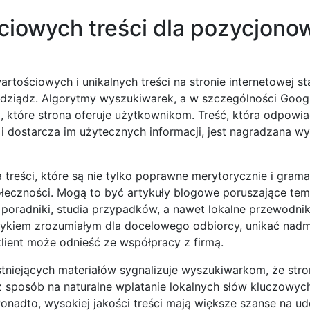
ciowych treści dla pozycjono
rtościowych i unikalnych treści na stronie internetowej sta
dziądz. Algorytmy wyszukiwarek, a w szczególności Googl
i, które strona oferuje użytkownikom. Treść, która odpowi
 i dostarcza im użytecznych informacji, jest nagradzana w
treści, które są nie tylko poprawne merytorycznie i grama
ołeczności. Mogą to być artykuły blogowe poruszające tem
 poradniki, studia przypadków, a nawet lokalne przewodniki
językiem zrozumiałym dla docelowego odbiorcy, unikać nad
klient może odnieść ze współpracy z firmą.
stniejących materiałów sygnalizuje wyszukiwarkom, że stro
ż sposób na naturalne wplatanie lokalnych słów kluczowych
nadto, wysokiej jakości treści mają większe szanse na ud