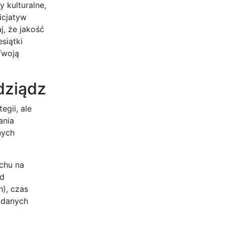
 kulturalne,
icjatyw
, że jakość
esiątki
Twoją
dziądz
gii, ale
ania
nych
chu na
ąd
), czas
e danych