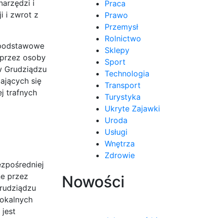
arzędzi i
Praca
 i zwrot z
Prawo
Przemysł
Rolnictwo
o podstawowe
Sklepy
 przez osoby
Sport
w Grudziądzu
Technologia
ających się
Transport
j trafnych
Turystyka
Ukryte Zajawki
Uroda
Usługi
Wnętrza
Zdrowie
ezpośredniej
ne przez
Nowości
Grudziądzu
lokalnych
jest