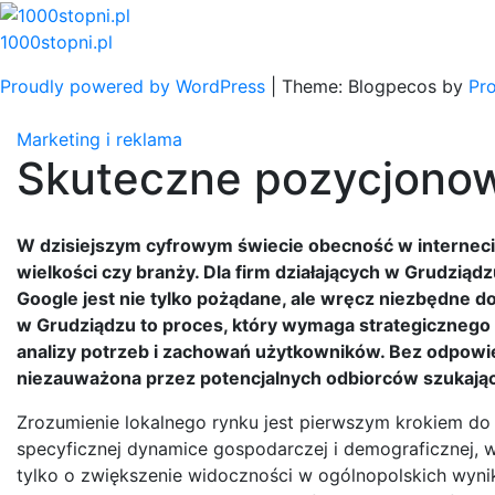
Skip
to
1000stopni.pl
content
Proudly powered by WordPress
|
Theme: Blogpecos by
Pr
Marketing i reklama
Skuteczne pozycjonow
W dzisiejszym cyfrowym świecie obecność w internecie
wielkości czy branży. Dla firm działających w Grudzią
Google jest nie tylko pożądane, ale wręcz niezbędne d
w Grudziądzu to proces, który wymaga strategicznego
analizy potrzeb i zachowań użytkowników. Bez odpowie
niezauważona przez potencjalnych odbiorców szukający
Zrozumienie lokalnego rynku jest pierwszym krokiem do 
specyficznej dynamice gospodarczej i demograficznej, 
tylko o zwiększenie widoczności w ogólnopolskich wynik