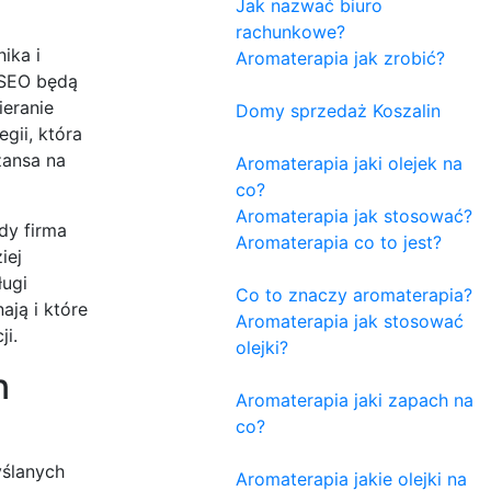
Jak nazwać biuro
rachunkowe?
ika i
Aromaterapia jak zrobić?
 SEO będą
ieranie
Domy sprzedaż Koszalin
gii, która
zansa na
Aromaterapia jaki olejek na
co?
Aromaterapia jak stosować?
dy firma
Aromaterapia co to jest?
iej
ługi
Co to znaczy aromaterapia?
ją i które
Aromaterapia jak stosować
ji.
olejki?
n
Aromaterapia jaki zapach na
co?
yślanych
Aromaterapia jakie olejki na