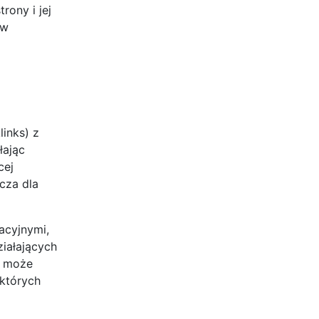
ony i jej
 w
inks) z
łając
cej
cza dla
acyjnymi,
iałających
m może
 których