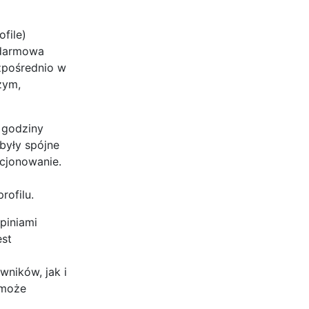
file)
 darmowa
ezpośrednio w
zym,
 godziny
 były spójne
cjonowanie.
rofilu.
piniami
est
wników, jak i
 może