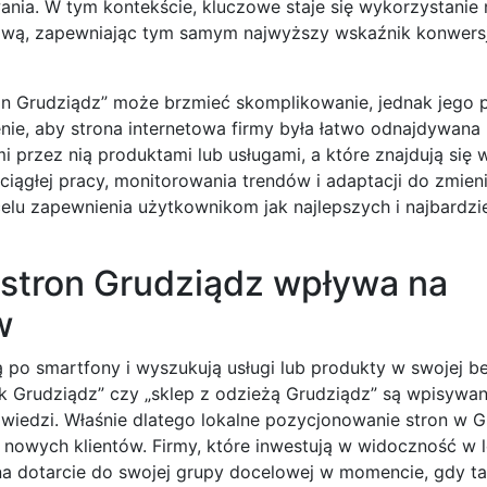
nia. W tym kontekście, kluczowe staje się wykorzystanie n
elową, zapewniając tym samym najwyższy wskaźnik konwersji
ron Grudziądz” może brzmieć skomplikowanie, jednak jeg
enie, aby strona internetowa firmy była łatwo odnajdywana
przez nią produktami lub usługami, a które znajdują się 
ciągłej pracy, monitorowania trendów i adaptacji do zmieni
u zapewnienia użytkownikom jak najlepszych i najbardzie
 stron Grudziądz wpływa na
w
ą po smartfony i wyszukują usługi lub produkty w swojej b
ulik Grudziądz” czy „sklep z odzieżą Grudziądz” są wpisywa
owiedzi. Właśnie dlatego lokalne pozycjonowanie stron w 
nowych klientów. Firmy, które inwestują w widoczność w 
a dotarcie do swojej grupy docelowej w momencie, gdy ta 