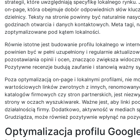
strategii, które uwzględniają specyfikę lokalnego rynk
on-page, która obejmuje dobór odpowiednich słów klucz
dzielnicy. Teksty na stronie powinny być naturalnie nasyc
godzinach otwarcia i danych kontaktowych. Meta tagi, 
zoptymalizowane pod kątem lokalności.
Równie istotne jest budowanie profilu lokalnego w intern
powinien być w pełni uzupełniony i regularnie aktualizo
pozostawiania opinii i ocen, znacząco zwiększa widocz
Pozytywne recenzje budują zaufanie i stanowią ważny s
Poza optymalizacją on-page i lokalnymi profilami, nie m
wartościowych linków zwrotnych z innych, renomowanych
katalogów firmowych czy stron partnerskich, jest niezwy
strony w oczach wyszukiwarek. Ważne jest, aby linki po
działalnością firmy. Dodatkowo, aktywność w mediach 
Grudziądza, może również pozytywnie wpłynąć na pozyc
Optymalizacja profilu Googl