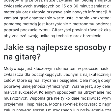
ćwiczeniowych trwających od 15 do 30 minut zamiast dł
materiału oraz ułatwia przyswajanie nowych informacji.
zamiast grać chaotycznie warto ustalić sobie konkretne
pomocną metodą jest korzystanie z metronomu podczas
poprawi poczucie rytmu. Gitarzyści powinni również eks
aby znaleźć swoją unikalną technikę oraz brzmienie.
Jakie są najlepsze sposoby 
na gitarę?
Motywacja jest kluczowym elementem w procesie nauki c
zwłaszcza dla początkujących. Jednym z najskuteczniej
celów, które są realistyczne i osiągalne. Cele mogą ob
poprawę umiejętności rytmicznych. Ważne jest, aby cele
małych sukcesów. Kolejnym sposobem na utrzymanie mot
muzycznych. Wspólna gra nie tylko daje możliwość wymia
przyjemna i inspirująca. Można również korzystać z nag
zakup nowego sprzętu muzycznego lub poświęcenie cza