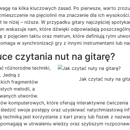
uwagę na kilka kluczowych zasad. Po pierwsze, warto zrozu
ieszczenie na pięciolinii ma znaczenie dla ich wysokości
te niżej – niższe. W przypadku gitary najczęściej spotyka
ten wskazuje nam, które dźwięki odpowiadają poszczególny
ię z pojęciem taktu oraz metrum, które definiują rytm utwor
pomaga w synchronizacji gry z innymi instrumentami lub na
ce czytania nut na gitarę?
ać różnorodne techniki,
. Jedną z
Jak czytać nuty na git
ótkich fragmentów
tych melodii, a
owanych utworów.
mów komputerowych, które oferują interaktywne ćwiczenia 
a śledzić swoje postępy oraz uzyskiwać natychmiastową in
echniką jest korzystanie z kart pracy lub fiszek z nazwa
iały pomagają w utrwaleniu wiedzy oraz szybszym rozpoznaw