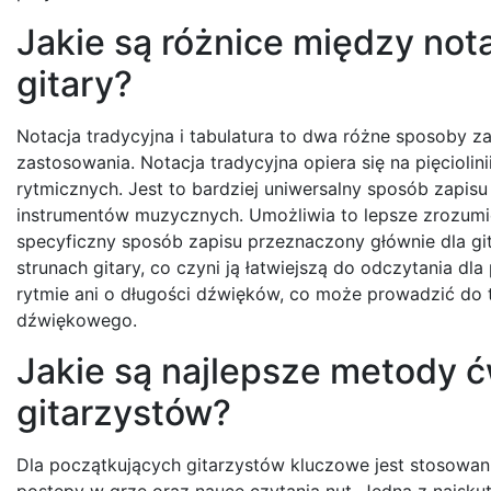
Jakie są różnice między nota
gitary?
Notacja tradycyjna i tabulatura to dwa różne sposoby za
zastosowania. Notacja tradycyjna opiera się na pięcioli
rytmicznych. Jest to bardziej uniwersalny sposób zapisu 
instrumentów muzycznych. Umożliwia to lepsze zrozumieni
specyficzny sposób zapisu przeznaczony głównie dla g
strunach gitary, co czyni ją łatwiejszą do odczytania dl
rytmie ani o długości dźwięków, co może prowadzić do 
dźwiękowego.
Jakie są najlepsze metody 
gitarzystów?
Dla początkujących gitarzystów kluczowe jest stosowa
postępy w grze oraz nauce czytania nut. Jedną z najsku