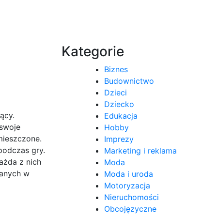
Kategorie
Biznes
Budownictwo
Dzieci
Dziecko
ący.
Edukacja
 swoje
Hobby
umieszczone.
Imprezy
podczas gry.
Marketing i reklama
ażda z nich
Moda
sanych w
Moda i uroda
Motoryzacja
Nieruchomości
Obcojęzyczne