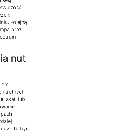
 świeżość
czeń;
iu. Kolejną
empa oraz
lectrum –
ia nut
iem,
onkretnych
j skali lub
towanie
upach
dziej
 może to być