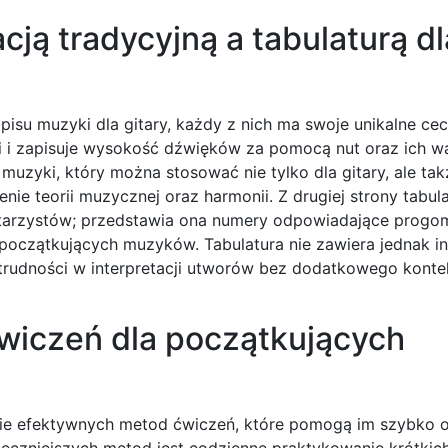
cją tradycyjną a tabulaturą dl
pisu muzyki dla gitary, każdy z nich ma swoje unikalne ce
nii i zapisuje wysokość dźwięków za pomocą nut oraz ich w
muzyki, który można stosować nie tylko dla gitary, ale tak
e teorii muzycznej oraz harmonii. Z drugiej strony tabula
itarzystów; przedstawia ona numery odpowiadające progo
a początkujących muzyków. Tabulatura nie zawiera jednak in
trudności w interpretacji utworów bez dodatkowego konte
ćwiczeń dla początkujących
nie efektywnych metod ćwiczeń, które pomogą im szybko 
teczniejszych metod jest codzienne praktykowanie krótkich