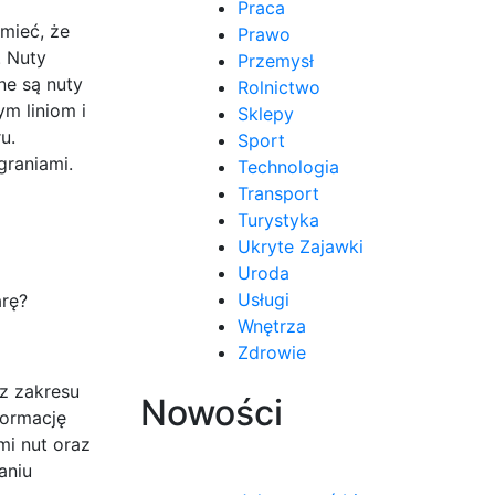
Praca
mieć, że
Prawo
. Nuty
Przemysł
ne są nuty
Rolnictwo
m liniom i
Sklepy
u.
Sport
graniami.
Technologia
Transport
Turystyka
Ukryte Zajawki
Uroda
Usługi
arę?
Wnętrza
Zdrowie
z zakresu
Nowości
formację
mi nut oraz
aniu