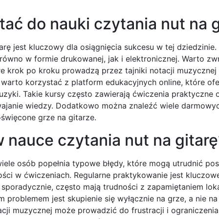
ać do nauki czytania nut na g
ę jest kluczowy dla osiągnięcia sukcesu w tej dziedzinie. I
ówno w formie drukowanej, jak i elektronicznej. Warto z
 krok po kroku prowadzą przez tajniki notacji muzycznej 
warto korzystać z platform edukacyjnych online, które ofe
yki. Takie kursy często zawierają ćwiczenia praktyczne 
yswajanie wiedzy. Dodatkowo można znaleźć wiele darmow
oświęcone grze na gitarze.
 nauce czytania nut na gitarę
iele osób popełnia typowe błędy, które mogą utrudnić pos
ści w ćwiczeniach. Regularne praktykowanie jest kluczowe
 sporadycznie, często mają trudności z zapamiętaniem lokal
 problemem jest skupienie się wyłącznie na grze, a nie na
ji muzycznej może prowadzić do frustracji i ograniczeni