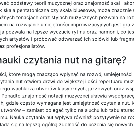
wać podstawy teorii muzycznej oraz znajomość skal i ako
ak skala pentatoniczna czy skala bluesowa, może znacznie 
różnych tonacjach oraz stylach muzycznych pozwala na roz
em na rozwijanie umiejętności improwizacyjnych jest gra 
ja pozwala na lepsze wyczucie rytmu oraz harmonii, co je
nych artystów i próbować odtwarzać ich solówki lub fragm
z profesjonalistów.
nauki czytania nut na gitarę?
zyści, które mogą znacząco wpłynąć na rozwój umiejętnośc
ytania nut otwiera drzwi do większej ilości repertuaru mu
okiego wachlarza utworów klasycznych, jazzowych oraz ws
 Ponadto znajomość notacji muzycznej ułatwia współpracę
, gdzie często wymagana jest umiejętność czytania nut. K
tworów – zamiast polegać tylko na słuchu lub tabulaturac
mu. Nauka czytania nut wpływa również pozytywnie na ro
łada się na lepszą ogólną zdolność do uczenia się nowych