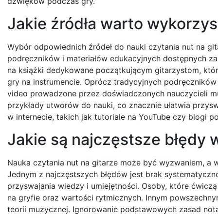
dźwięków podczas gry.
Jakie źródła warto wykorzyst
Wybór odpowiednich źródeł do nauki czytania nut na gitar
podręczników i materiałów edukacyjnych dostępnych zar
na książki dedykowane początkującym gitarzystom, które
gry na instrumencie. Oprócz tradycyjnych podręczników 
video prowadzone przez doświadczonych nauczycieli muz
przykłady utworów do nauki, co znacznie ułatwia prz
w internecie, takich jak tutoriale na YouTube czy blogi p
Jakie są najczęstsze błędy w
Nauka czytania nut na gitarze może być wyzwaniem, a w
Jednym z najczęstszych błędów jest brak systematyczno
przyswajania wiedzy i umiejętności. Osoby, które ćwiczą
na gryfie oraz wartości rytmicznych. Innym powszechnym
teorii muzycznej. Ignorowanie podstawowych zasad notac