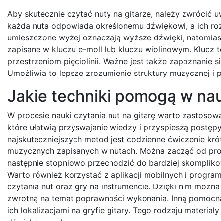
Aby skutecznie czytać nuty na gitarze, należy zwrócić 
każda nuta odpowiada określonemu dźwiękowi, a ich rozm
umieszczone wyżej oznaczają wyższe dźwięki, natomiast 
zapisane w kluczu e-moll lub kluczu wiolinowym. Klucz 
przestrzeniom pięciolinii. Ważne jest także zapoznanie s
Umożliwia to lepsze zrozumienie struktury muzycznej i 
Jakie techniki pomogą w nau
W procesie nauki czytania nut na gitarę warto zastosow
które ułatwią przyswajanie wiedzy i przyspieszą postępy
najskuteczniejszych metod jest codzienne ćwiczenie kr
muzycznych zapisanych w nutach. Można zacząć od pros
następnie stopniowo przechodzić do bardziej skomplik
Warto również korzystać z aplikacji mobilnych i progra
czytania nut oraz gry na instrumencie. Dzięki nim możn
zwrotną na temat poprawności wykonania. Inną pomocną t
ich lokalizacjami na gryfie gitary. Tego rodzaju mater