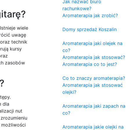
Jak nazwać biuro
rachunkowe?
itarę?
Aromaterapia jak zrobić?
stnieje wiele
Domy sprzedaż Koszalin
wrócić uwagę
oraz technik
Aromaterapia jaki olejek na
rują kursy
co?
oraz
Aromaterapia jak stosować?
ych zasobów
Aromaterapia co to jest?
Co to znaczy aromaterapia?
?
Aromaterapia jak stosować
olejki?
tępy.
 dla
Aromaterapia jaki zapach na
izacji nut
co?
 zrozumieniu
a możliwości
Aromaterapia jakie olejki na