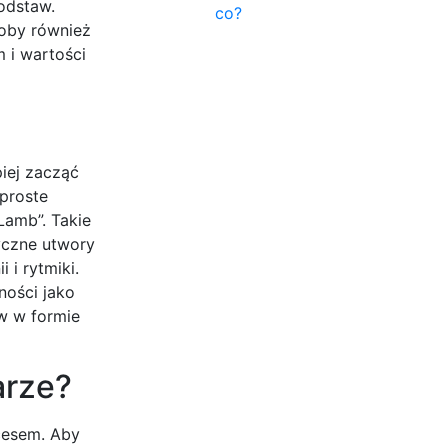
odstaw.
co?
soby również
 i wartości
?
iej zacząć
 proste
 Lamb”. Takie
yczne utwory
 i rytmiki.
ności jako
ów w formie
arze?
cesem. Aby