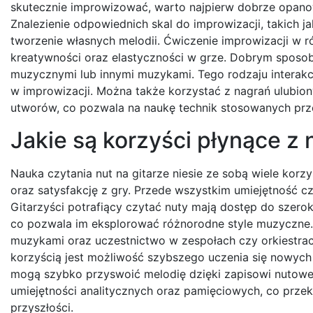
skutecznie improwizować, warto najpierw dobrze opano
Znalezienie odpowiednich skal do improwizacji, takich j
tworzenie własnych melodii. Ćwiczenie improwizacji w 
kreatywności oraz elastyczności w grze. Dobrym sposob
muzycznymi lub innymi muzykami. Tego rodzaju interakc
w improwizacji. Można także korzystać z nagrań ulubio
utworów, co pozwala na naukę technik stosowanych prze
Jakie są korzyści płynące z 
Nauka czytania nut na gitarze niesie ze sobą wiele kor
oraz satysfakcję z gry. Przede wszystkim umiejętność cz
Gitarzyści potrafiący czytać nuty mają dostęp do szer
co pozwala im eksplorować różnorodne style muzyczne.
muzykami oraz uczestnictwo w zespołach czy orkiestrach
korzyścią jest możliwość szybszego uczenia się nowych u
mogą szybko przyswoić melodię dzięki zapisowi nutowe
umiejętności analitycznych oraz pamięciowych, co przek
przyszłości.