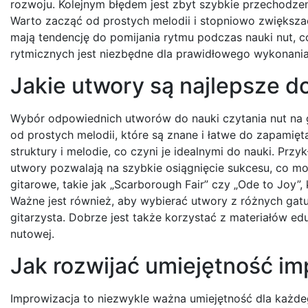
rozwoju. Kolejnym błędem jest zbyt szybkie przechodze
Warto zacząć od prostych melodii i stopniowo zwiększa
mają tendencję do pomijania rytmu podczas nauki nut, 
rytmicznych jest niezbędne dla prawidłowego wykonani
Jakie utwory są najlepsze do
Wybór odpowiednich utworów do nauki czytania nut na g
od prostych melodii, które są znane i łatwe do zapamięt
struktury i melodie, co czyni je idealnymi do nauki. Przyk
utwory pozwalają na szybkie osiągnięcie sukcesu, co m
gitarowe, takie jak „Scarborough Fair” czy „Ode to Joy”
Ważne jest również, aby wybierać utwory z różnych ga
gitarzysta. Dobrze jest także korzystać z materiałów e
nutowej.
Jak rozwijać umiejętność im
Improwizacja to niezwykle ważna umiejętność dla każdeg