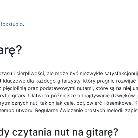
ofoxstudio
.
arę?
zasu i cierpliwości, ale może być niezwykle satysfakcjonuj
 kluczowe dla każdego gitarzysty, który pragnie rozwijać
z pięciolinią oraz podstawowymi nutami, które są na niej 
gryfie gitary. Ułatwi to późniejsze odnajdywanie dźwięków 
ytmicznych nut, takich jak całe, pół, ćwierć i ósemkowe. K
tempo utworu. Regularne ćwiczenie prostych melodii zapi
y czytania nut na gitarę?