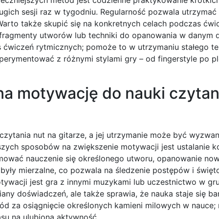
ugich sesji raz w tygodniu. Regularność pozwala utrzymać
 Warto także skupić się na konkretnych celach podczas ćwi
 fragmenty utworów lub techniki do opanowania w danym dn
 ćwiczeń rytmicznych; pomoże to w utrzymaniu stałego t
perymentować z różnymi stylami gry – od fingerstyle po p
na motywację do nauki czytan
zytania nut na gitarze, a jej utrzymanie może być wyzwan
szych sposobów na zwiększenie motywacji jest ustalanie k
ejmować nauczenie się określonego utworu, opanowanie nowe
 były mierzalne, co pozwala na śledzenie postępów i świę
ywacji jest gra z innymi muzykami lub uczestnictwo w gr
ny doświadczeń, ale także sprawia, że nauka staje się bar
ród za osiągnięcie określonych kamieni milowych w nauce;
su na ulubioną aktywność.