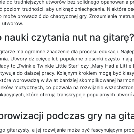
nie do trudniejszych utworów bez solidnego opanowania p
ć poziom trudności, aby uniknąć zniechęcenia. Niektóre o
co może prowadzić do chaotycznej gry. Zrozumienie metrum
a utworów.
 nauki czytania nut na gitarę
itarze ma ogromne znaczenie dla procesu edukacji. Najlep
ania. Utwory dziecięce lub popularne piosenki często mają
łady to „Twinkle Twinkle Little Star” czy „Mary Had a Little
otywuje do dalszej pracy. Kolejnym krokiem mogą być klas
, które wprowadzą w świat bardziej skomplikowanej harmonii
tunków muzycznych, co pozwala na rozwijanie wszechstron
dukacyjnych, które oferują transkrypcje popularnych utwor
prowizacji podczas gry na git
o gitarzysty, a jej rozwijanie może być fascynującym pro