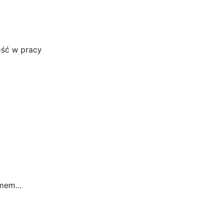
ość w pracy
lemem…