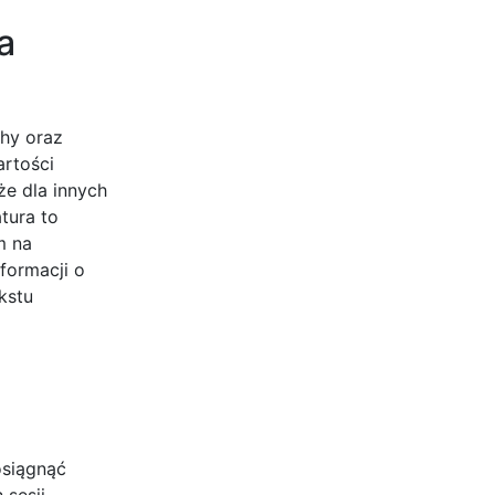
a
chy oraz
artości
że dla innych
tura to
m na
formacji o
kstu
osiągnąć
 sesji