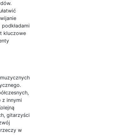
rdów.
ułatwić
wijanie
z podkładami
st kluczowe
enty
i muzycznych
zycznego.
półczesnych,
 z innymi
olejną
h, gitarzyści
zwój
 rzeczy w