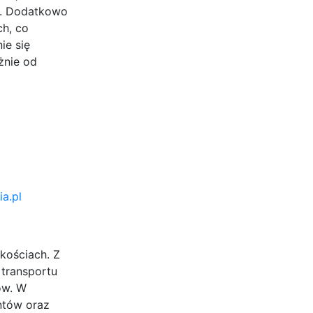
n. Dodatkowo
ch, co
ie się
żnie od
ia.pl
kościach. Z
transportu
ów. W
ntów oraz