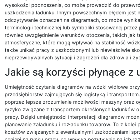
wysokości podnoszenia, co może prowadzić do przewró
uszkodzenia ładunku. Innym powszechnym błędem jest n
odczytywanie oznaczeń na diagramach, co może wynika
terminologii technicznej lub symboliki stosowanej przez
również uwzględnienie warunków otoczenia, takich jak t
atmosferyczne, które mogą wpływać na stabilność wózk
także unikać pracy z uszkodzonymi lub niewłaściwie s
nieprzewidywalnych sytuacji i zagrożeń dla zdrowia i życ
Jakie są korzyści płynące z
Umiejętność czytania diagramów na wózki widłowe przyno
przedsiębiorstw zajmujących się logistyką i transporte
poprzez lepsze zrozumienie możliwości maszyny oraz og
ryzyko związane z transportem określonych ładunków o
pracy. Dzięki umiejętności interpretacji diagramów mo
planowanie załadunku i rozładunku towarów. To z kolei 
kosztów związanych z ewentualnymi uszkodzeniami sprzę
cenieni na rynku pracy, co wpływa pozytywnie na ich 