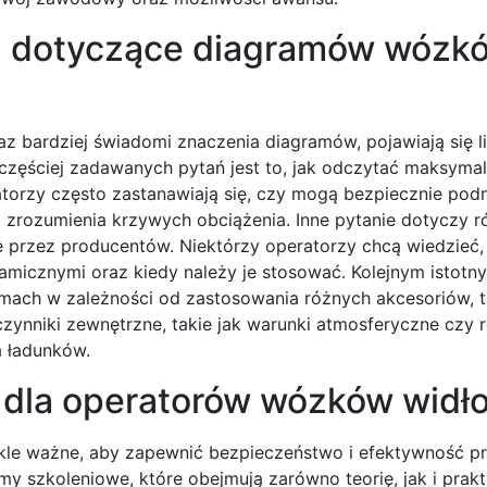
ia dotyczące diagramów wózk
z bardziej świadomi znaczenia diagramów, pojawiają się l
ajczęściej zadawanych pytań jest to, jak odczytać maksyma
torzy często zastanawiają się, czy mogą bezpiecznie pod
zrozumienia krzywych obciążenia. Inne pytanie dotyczy r
przez producentów. Niektórzy operatorzy chcą wiedzieć, 
micznymi oraz kiedy należy je stosować. Kolejnym istotn
amach w zależności od zastosowania różnych akcesoriów, t
 czynniki zewnętrzne, takie jak warunki atmosferyczne czy 
a ładunków.
e dla operatorów wózków wid
le ważne, aby zapewnić bezpieczeństwo i efektywność pr
y szkoleniowe, które obejmują zarówno teorię, jak i prakt