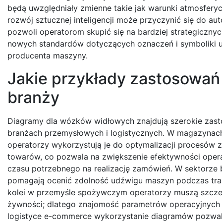
będą uwzględniały zmienne takie jak warunki atmosfery
rozwój sztucznej inteligencji może przyczynić się do a
pozwoli operatorom skupić się na bardziej strategicznyc
nowych standardów dotyczących oznaczeń i symboliki uży
producenta maszyny.
Jakie przykłady zastosowa
branży
Diagramy dla wózków widłowych znajdują szerokie zas
branżach przemysłowych i logistycznych. W magazynac
operatorzy wykorzystują je do optymalizacji procesów z
towarów, co pozwala na zwiększenie efektywności opera
czasu potrzebnego na realizację zamówień. W sektorz
pomagają ocenić zdolność udźwigu maszyn podczas tra
kolei w przemyśle spożywczym operatorzy muszą szczeg
żywności; dlatego znajomość parametrów operacyjnych i
logistyce e-commerce wykorzystanie diagramów pozwala