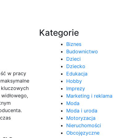
Kategorie
Biznes
Budownictwo
Dzieci
Dziecko
ość w pracy
Edukacja
k maksymalne
Hobby
a kluczowych
Imprezy
 widłowego,
Marketing i reklama
otnym
Moda
oducenta.
Moda i uroda
dczas
Motoryzacja
Nieruchomości
Obcojęzyczne