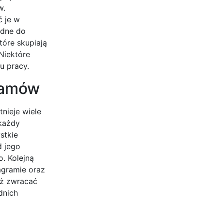
w.
ć je w
ędne do
tóre skupiają
Niektóre
u pracy.
gramów
nieje wiele
 każdy
stkie
d jego
. Kolejną
agramie oraz
eż zwracać
dnich