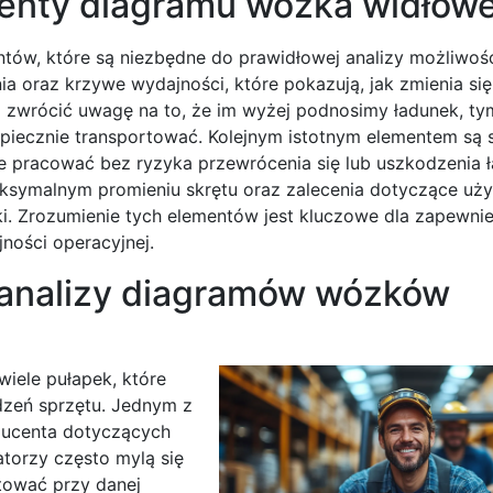
menty diagramu wózka widłow
tów, które są niezbędne do prawidłowej analizy możliwoś
a oraz krzywe wydajności, które pokazują, jak zmienia si
 zwrócić uwagę na to, że im wyżej podnosimy ładunek, ty
iecznie transportować. Kolejnym istotnym elementem są s
e pracować bez ryzyka przewrócenia się lub uszkodzenia 
aksymalnym promieniu skrętu oraz zalecenia dotyczące uży
i. Zrozumienie tych elementów jest kluczowe dla zapewnie
ności operacyjnej.
 analizy diagramów wózków
iele pułapek, które
dzeń sprzętu. Jednym z
oducenta dotyczących
torzy często mylą się
tować przy danej