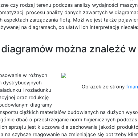
czne czy rodzaj terenu podczas analizy wydajności maszy
utomatyzacji procesu analizy danych zawartych w diagrama
h aspektach zarządzania flotą. Możliwe jest także pojawien
wanej na diagramach, co ułatwi ich interpretację niezale
ń diagramów można znaleźć w
tosowanie w różnych
h dystrybucyjnych
Obrazek ze strony
fman
aładunku i rozładunku
cyjnej oraz redukcję
e budowlanym diagramy
nsportu ciężkich materiałów budowlanych na dużych wyso
ólnie dbać o przestrzeganie norm higienicznych podczas 
ch sprzętu jest kluczowa dla zachowania jakości produkt
 na szybsze reagowanie na zmieniające się potrzeby klie