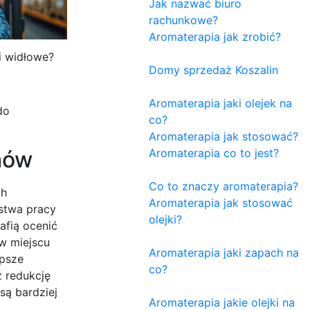
Jak nazwać biuro
rachunkowe?
Aromaterapia jak zrobić?
i widłowe?
Domy sprzedaż Koszalin
Aromaterapia jaki olejek na
do
co?
Aromaterapia jak stosować?
mów
Aromaterapia co to jest?
Co to znaczy aromaterapia?
ch
Aromaterapia jak stosować
ństwa pracy
olejki?
afią ocenić
w miejscu
Aromaterapia jaki zapach na
epsze
co?
z redukcję
są bardziej
Aromaterapia jakie olejki na