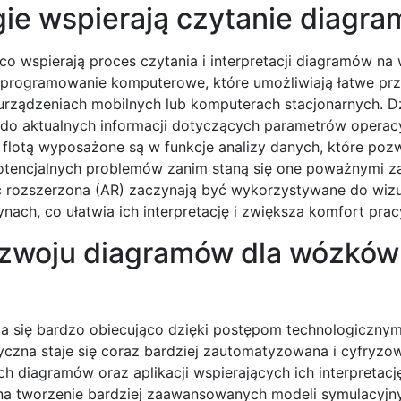
ie wspierają czytanie diagr
 wspierają proces czytania i interpretacji diagramów na
 oprogramowanie komputerowe, które umożliwiają łatwe pr
urządzeniach mobilnych lub komputerach stacjonarnych. D
do aktualnych informacji dotyczących parametrów operac
flotą wyposażone są w funkcje analizy danych, które pozw
otencjalnych problemów zanim staną się one poważnymi z
ć rozszerzona (AR) zaczynają być wykorzystywane do wizua
ch, co ułatwia ich interpretację i zwiększa komfort prac
rozwoju diagramów dla wózków
 się bardzo obiecująco dzięki postępom technologicznym
czna staje się coraz bardziej zautomatyzowana i cyfryzo
diagramów oraz aplikacji wspierających ich interpretację
 na tworzenie bardziej zaawansowanych modeli symulacyjny