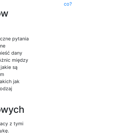
co?
ów
iczne pytania
lne
nieść dany
óżnic między
jakie są
ym
akich jak
rodzaj
łowych
acy z tymi
ykę.