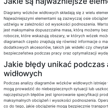
Jakie są najważniejsze ele
Diagramy wózków widłowych składają się z wielu elemen
Najważniejszymi elementami są zazwyczaj osie obciążeni
udźwigu w zależności od wysokości podnoszenia. Warto
jest maksymalna dopuszczalna masa, którą możemy bezp
robocze, które wskazują obszary, w których wózek moż
diagramach często znajdują się również informacje o m
dodatkowych akcesoriów, takich jak widełki czy chwytak
bezpieczeństwa podczas pracy oraz optymalizacji wydaj
Jakie błędy unikać podczas
widłowych
Podczas analizy diagramów wózków widłowych istnieje w
mogą prowadzić do niebezpiecznych sytuacji lub uszko
najczęstszych błędów jest ignorowanie specyfikacji pr
maksymalnych obciążeń i wysokości podnoszenia. Opera
co do tego, jakie obciążenie mogą bezpiecznie transpor