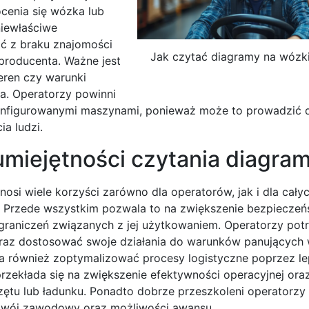
cenia się wózka lub
iewłaściwe
ć z braku znajomości
Jak czytać diagramy na wózk
 producenta. Ważne jest
eren czy warunki
a. Operatorzy powinni
konfigurowanymi maszynami, ponieważ może to prowadzić 
ia ludzi.
 umiejętności czytania diagra
si wiele korzyści zarówno dla operatorów, jak i dla cały
m. Przede wszystkim pozwala to na zwiększenie bezpiecze
raniczeń związanych z jej użytkowaniem. Operatorzy potr
raz dostosować swoje działania do warunków panujących 
żna również zoptymalizować procesy logistyczne poprzez l
przekłada się na zwiększenie efektywności operacyjnej ora
tu lub ładunku. Ponadto dobrze przeszkoleni operatorzy 
rozwój zawodowy oraz możliwości awansu.