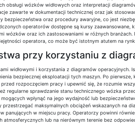
ch obsługi wózków widłowych oraz interpretacji diagramó
cje zawarte w dokumentacji technicznej oraz jak stosowa
y bezpieczeństwa oraz procedury awaryjne, co jest niezb
iadczonych operatorów dostępne są kursy zaawansowane, k
ami wózków oraz ich zastosowaniami w różnych branżach. 
iejętności operatora, co może być istotnym atutem na rynk
stwa przy korzystaniu z dia
i widłowymi i korzystania z diagramów operacyjnych. Ist
nienia bezpiecznej eksploatacji tych maszyn. Po pierwsze,
przed rozpoczęciem pracy i upewnić się, że rozumie wszy
ież regularne sprawdzanie stanu technicznego wózka prze
ń mogących wpłynąć na jego wydajność lub bezpieczeństwo
eży przestrzegać maksymalnych obciążeń wskazanych na di
 panujących w miejscu pracy. Operatorzy powinni równi
ch atmosferycznych lub na nierównym terenie bez odpowie