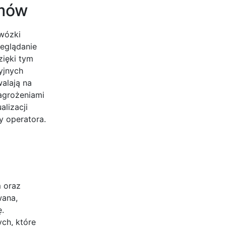
amów
 wózki
zeglądanie
zięki tym
yjnych
alają na
agrożeniami
lizacji
y operatora.
 oraz
wana,
.
ch, które