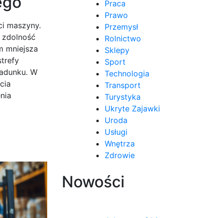
ego
Praca
Prawo
ci maszyny.
Przemysł
ę zdolność
Rolnictwo
m mniejsza
Sklepy
trefy
Sport
ładunku. W
Technologia
cia
Transport
nia
Turystyka
Ukryte Zajawki
Uroda
Usługi
Wnętrza
Zdrowie
Nowości