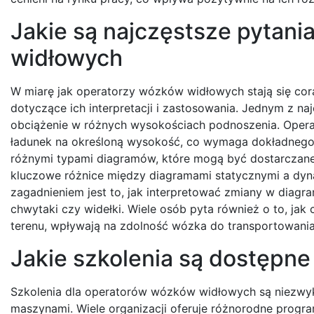
Jakie są najczęstsze pytan
widłowych
W miarę jak operatorzy wózków widłowych stają się cora
dotyczące ich interpretacji i zastosowania. Jednym z n
obciążenie w różnych wysokościach podnoszenia. Opera
ładunek na określoną wysokość, co wymaga dokładnego 
różnymi typami diagramów, które mogą być dostarczane 
kluczowe różnice między diagramami statycznymi a dyna
zagadnieniem jest to, jak interpretować zmiany w diagr
chwytaki czy widełki. Wiele osób pyta również o to, jak
terenu, wpływają na zdolność wózka do transportowani
Jakie szkolenia są dostępn
Szkolenia dla operatorów wózków widłowych są niezwyk
maszynami. Wiele organizacji oferuje różnorodne program