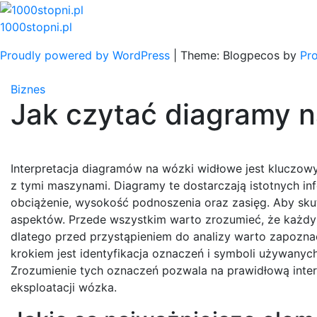
Skip
to
1000stopni.pl
content
Proudly powered by WordPress
|
Theme: Blogpecos by
Pr
Biznes
Jak czytać diagramy 
Interpretacja diagramów na wózki widłowe jest klucz
z tymi maszynami. Diagramy te dostarczają istotnych i
obciążenie, wysokość podnoszenia oraz zasięg. Aby sku
aspektów. Przede wszystkim warto zrozumieć, że każd
dlatego przed przystąpieniem do analizy warto zapoznać
krokiem jest identyfikacja oznaczeń i symboli używanyc
Zrozumienie tych oznaczeń pozwala na prawidłową inter
eksploatacji wózka.