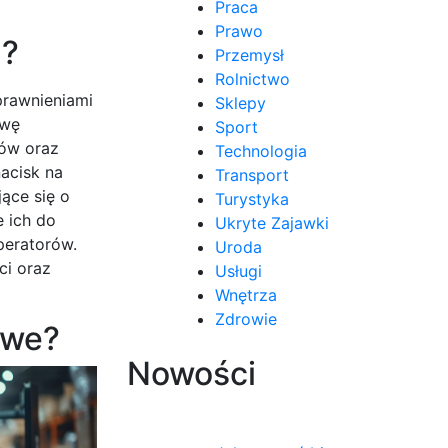
Praca
Prawo
ń?
Przemysł
Rolnictwo
prawnieniami
Sklepy
awę
Sport
ków oraz
Technologia
acisk na
Transport
ące się o
Turystyka
 ich do
Ukryte Zajawki
peratorów.
Uroda
ci oraz
Usługi
Wnętrza
Zdrowie
owe?
Nowości