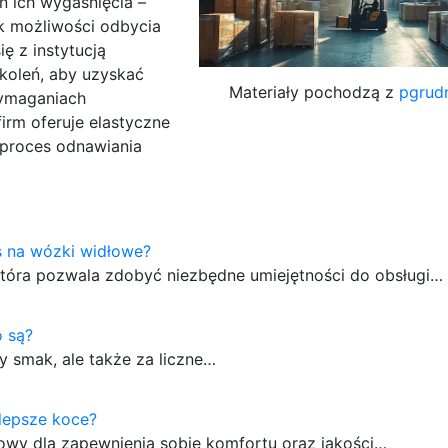
n ich wygaśnięcia –
ak możliwości odbycia
ę z instytucją
koleń, aby uzyskać
Materiały pochodzą z
pgrudn
wymaganiach
irm oferuje elastyczne
a proces odnawiania
rs na wózki widłowe?
 która pozwala zdobyć niezbędne umiejętności do obsługi…
o są?
 smak, ale także za liczne…
jlepsze koce?
owy dla zapewnienia sobie komfortu oraz jakości…