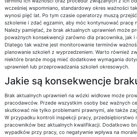
terminu ich ważności oraz procedur związanych z ich od
wcześniej wspomniano, standardowy okres ważności tak
wynosi pięć lat. Po tym czasie operatorzy muszą przejś
szkolenie i zdać egzamin, aby móc kontynuować pracę 
Należy pamiętać, że brak aktualnych uprawnień może p
poważnych konsekwencji zarówno dla pracownika, jak i
Dlatego tak ważne jest monitorowanie terminów ważnośc
planowanie szkoleń z wyprzedzeniem. Warto również zw
niektóre branże mogą mieć dodatkowe wymagania dotyc
uprawnień lub przeprowadzania szkoleń okresowych.
Jakie są konsekwencje brak
Brak aktualnych uprawnień na wózki widłowe może prow
pracodawców. Przede wszystkim osoby bez ważnych cer
skutkować nie tylko problemami prawnymi, ale także zag
W przypadku kontroli inspekcji pracy, przedsiębiorstw
pracowników bez aktualnych kwalifikacji. Dodatkowo 
wypadków przy pracy, co negatywnie wpływa na morale 