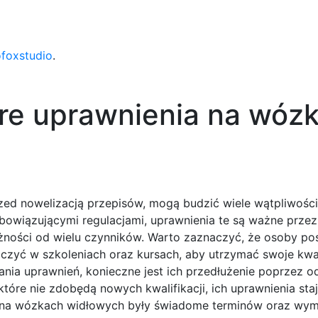
ofoxstudio
.
re uprawnienia na wózk
zed nowelizacją przepisów, mogą budzić wiele wątpliwośc
owiązującymi regulacjami, uprawnienia te są ważne przez
eżności od wielu czynników. Warto zaznaczyć, że osoby po
czyć w szkoleniach oraz kursach, aby utrzymać swoje kwal
ania uprawnień, konieczne jest ich przedłużenie poprzez o
óre nie zdobędą nowych kwalifikacji, ich uprawnienia staj
ące na wózkach widłowych były świadome terminów oraz w