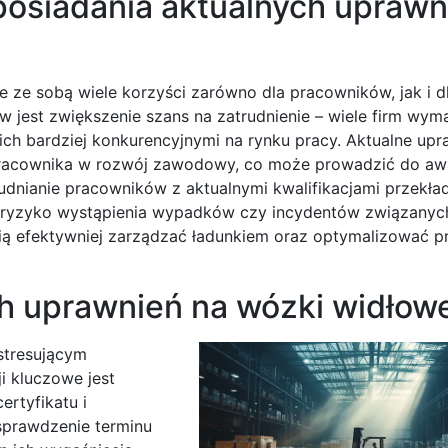
 posiadania aktualnych uprawn
e ze sobą wiele korzyści zarówno dla pracowników, jak i d
jest zwiększenie szans na zatrudnienie – wiele firm wym
ch bardziej konkurencyjnymi na rynku pracy. Aktualne upr
 pracownika w rozwój zawodowy, co może prowadzić do a
dnianie pracowników z aktualnymi kwalifikacjami przekład
e ryzyko wystąpienia wypadków czy incydentów związanyc
fią efektywniej zarządzać ładunkiem oraz optymalizować p
ch uprawnień na wózki widłow
stresującym
i kluczowe jest
ertyfikatu i
sprawdzenie terminu