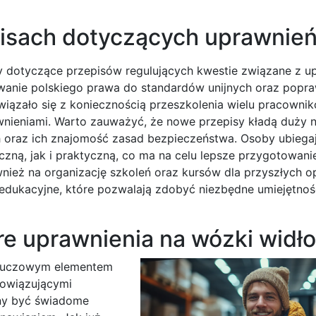
pisach dotyczących uprawnie
ny dotyczące przepisów regulujących kwestie związane z u
owanie polskiego prawa do standardów unijnych oraz popr
iązało się z koniecznością przeszkolenia wielu pracowni
wnieniami. Warto zauważyć, że nowe przepisy kładą duży n
oraz ich znajomość zasad bezpieczeństwa. Osoby ubiegaj
ną, jak i praktyczną, co ma na celu lepsze przygotowanie
ież na organizację szkoleń oraz kursów dla przyszłych o
 edukacyjne, które pozwalają zdobyć niezbędne umiejętnoś
re uprawnienia na wózki widł
 kluczowym elementem
bowiązującymi
nny być świadome