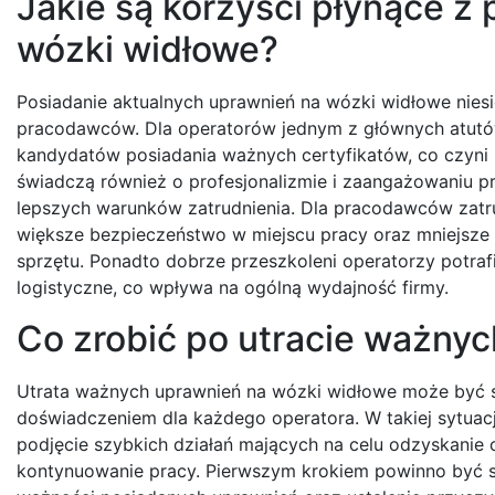
Jakie są korzyści płynące z
wózki widłowe?
Posiadanie aktualnych uprawnień na wózki widłowe niesi
pracodawców. Dla operatorów jednym z głównych atutów 
kandydatów posiadania ważnych certyfikatów, co czyni i
świadczą również o profesjonalizmie i zaangażowaniu
lepszych warunków zatrudnienia. Dla pracodawców zatru
większe bezpieczeństwo w miejscu pracy oraz mniejsz
sprzętu. Ponadto dobrze przeszkoleni operatorzy potra
logistyczne, co wpływa na ogólną wydajność firmy.
Co zrobić po utracie ważny
Utrata ważnych uprawnień na wózki widłowe może być 
doświadczeniem dla każdego operatora. W takiej sytuacj
podjęcie szybkich działań mających na celu odzyskanie c
kontynuowanie pracy. Pierwszym krokiem powinno być 