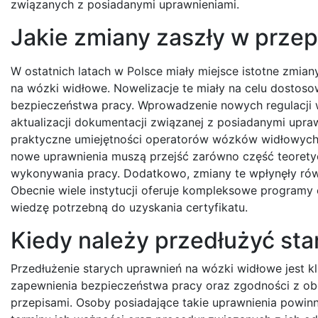
związanych z posiadanymi uprawnieniami.
Jakie zmiany zaszły w prze
W ostatnich latach w Polsce miały miejsce istotne zmia
na wózki widłowe. Nowelizacje te miały na celu dostos
bezpieczeństwa pracy. Wprowadzenie nowych regulacji w
aktualizacji dokumentacji związanej z posiadanymi upra
praktyczne umiejętności operatorów wózków widłowych 
nowe uprawnienia muszą przejść zarówno część teoretycz
wykonywania pracy. Dodatkowo, zmiany te wpłynęły równ
Obecnie wiele instytucji oferuje kompleksowe programy
wiedzę potrzebną do uzyskania certyfikatu.
Kiedy należy przedłużyć sta
Przedłużenie starych uprawnień na wózki widłowe jest
zapewnienia bezpieczeństwa pracy oraz zgodności z o
przepisami. Osoby posiadające takie uprawnienia powi