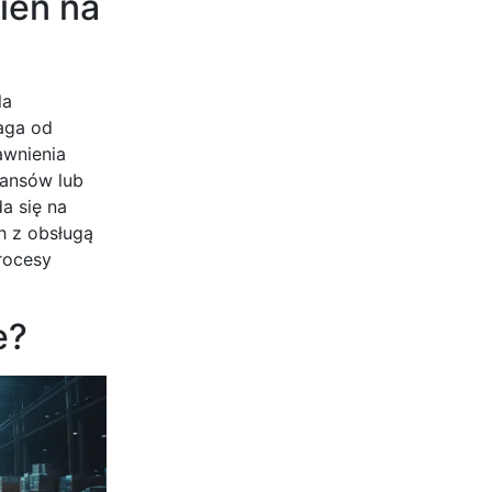
ień na
la
aga od
awnienia
wansów lub
a się na
h z obsługą
rocesy
e?