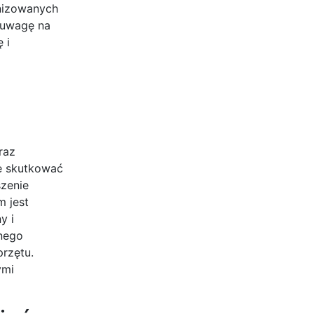
nizowanych
 uwagę na
 i
raz
e skutkować
szenie
 jest
y i
nego
rzętu.
ymi