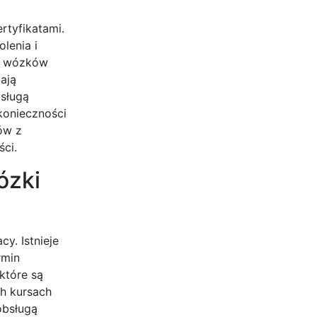
rtyfikatami.
lenia i
gi wózków
ają
bsługą
konieczności
ów z
ci.
ózki
y. Istnieje
rmin
które są
ch kursach
obsługą