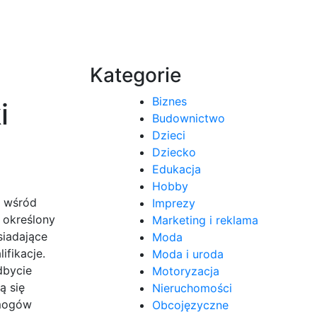
Kategorie
Biznes
i
Budownictwo
Dzieci
Dziecko
Edukacja
Hobby
i wśród
Imprezy
 określony
Marketing i reklama
siadające
Moda
ifikacje.
Moda i uroda
dbycie
Motoryzacja
ą się
Nieruchomości
ymogów
Obcojęzyczne