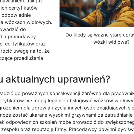
nawianiem. Jak już
ich certyfikatów
ć odpowiednie
na wózkach widłowych.
rowadzić do
Do kiedy są ważne stare upra
 dla pracodawcy.
wózki widłowe?
i certyfikatów oraz
rócić uwagę na to, że
zące przedłużania
u aktualnych uprawnień?
adzić do poważnych konsekwencji zarówno dla pracownikó
tyfikatów nie mogą legalnie obsługiwać wózków widłowy
rożeniem dla zdrowia i życia innych osób znajdujących się
o może zostać ukarane wysokimi grzywnami za zatrudnianie
brak odpowiednich szkoleń może prowadzić do zwiększone
zespołu oraz reputację firmy. Pracodawcy powinni być św