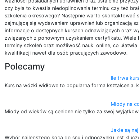
ważności posiadanych uprawnień oraz ustalenie przyczy
czy była to kwestia niedopilnowania terminu czy też br
szkolenia okresowego? Następnie warto skontaktować si
zajmującą się wydawaniem uprawnień lub organizacją sz
informacje o dostępnych kursach odnawiających oraz 
związanych z ponownym uzyskaniem certyfikatu. Wiele f
terminy szkoleń oraz możliwość nauki online, co ułatwi
kwalifikacji nawet dla osób pracujących zawodowo.
Polecamy
Ile trwa ku
Kurs na wózki widłowe to popularna forma kształcenia,
Miody na c
Miody od wieków są cenione nie tylko za swój wyjątkowy
Jakie są na
Wybór najlepszego koca do snu i odpoczynku jest klucz