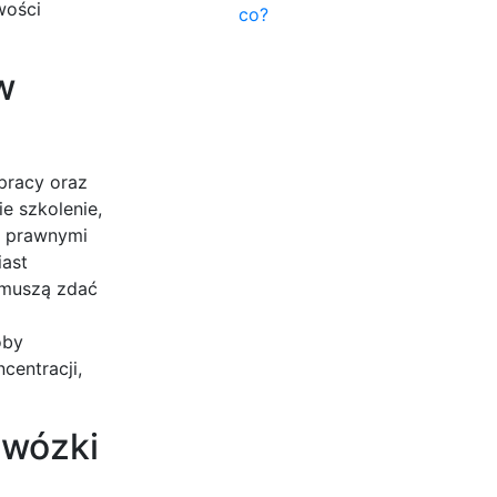
wości
co?
w
pracy oraz
e szkolenie,
mi prawnymi
ast
 muszą zdać
oby
entracji,
 wózki