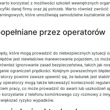
rto korzystać z możliwości szkoleń wewnętrznych orga
fiki danej firmy oraz jej potrzeb. Warto również zwrócić
rningowych, które umożliwiają samodzielne kształcenie się
popełniane przez operatorów
dy, które mogą prowadzić do niebezpiecznych sytuacji o
 błędów jest niewłaściwe manewrowanie pojazdem, co moż
 również ignorowanie zasad bezpieczeństwa, takich jak no
ganie ograniczeń prędkości. Kolejnym powszechnym błędem
torzy powinni zawsze upewnić się, że ładunek jest stabiln
y operatorzy mogą także lekceważyć konieczność regular
iem pracy, co może prowadzić do awarii lub uszkodzeń sp
 – korzystanie z telefonu komórkowego czy rozmowy z inn
 zwiększać ryzyko wypadków.