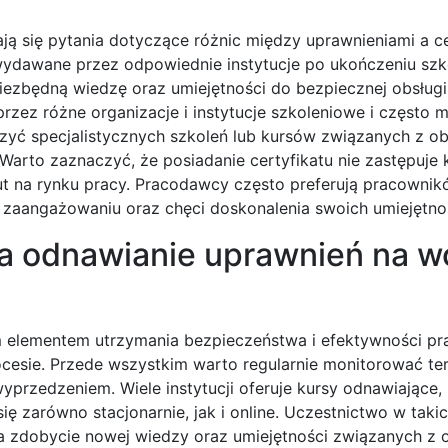
ą się pytania dotyczące różnic między uprawnieniami a ce
ydawane przez odpowiednie instytucje po ukończeniu szko
niezbędną wiedzę oraz umiejętności do bezpiecznej obsłu
ez różne organizacje i instytucje szkoleniowe i często m
zyć specjalistycznych szkoleń lub kursów związanych z o
rto zaznaczyć, że posiadanie certyfikatu nie zastępuje 
t na rynku pracy. Pracodawcy często preferują pracownik
 zaangażowaniu oraz chęci doskonalenia swoich umiejętnoś
na odnawianie uprawnień na w
elementem utrzymania bezpieczeństwa i efektywności prac
esie. Przede wszystkim warto regularnie monitorować te
przedzeniem. Wiele instytucji oferuje kursy odnawiające, 
zarówno stacjonarnie, jak i online. Uczestnictwo w taki
 na zdobycie nowej wiedzy oraz umiejętności związanych z 