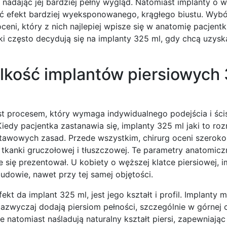
, nadając jej bardziej pełny wygląd. Natomiast implanty o 
yć efekt bardziej wyeksponowanego, krągłego biustu. Wybór
ni, który z nich najlepiej wpisze się w anatomię pacjentki
ki często decydują się na implanty 325 ml, gdy chcą uzysk
lkość implantów piersiowych
t procesem, który wymaga indywidualnego podejścia i ścis
dy pacjentka zastanawia się, implanty 325 ml jaki to roz
dstawowych zasad. Przede wszystkim, chirurg oceni szerok
ącej tkanki gruczołowej i tłuszczowej. Te parametry anatomicz
e się prezentował. U kobiety o węższej klatce piersiowej, 
udowie, nawet przy tej samej objętości.
kt da implant 325 ml, jest jego kształt i profil. Implanty
azwyczaj dodają piersiom pełności, szczególnie w górnej c
e natomiast naśladują naturalny kształt piersi, zapewniając