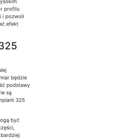
wysokim
 profilu
 i pozwoli
ać efekt
 325
łej
miar będzie
ość podstawy
ne są
implant 325
 mogą być
zęści,
 bardziej