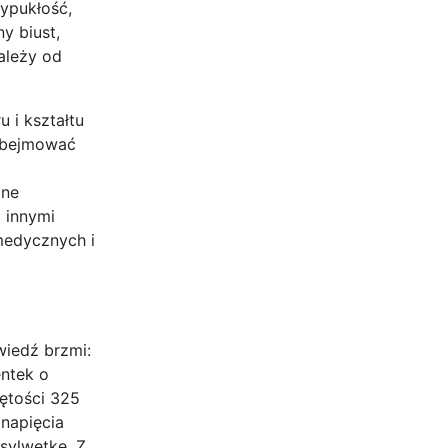
wypukłość,
y biust,
zależy od
 i kształtu
 obejmować
zne
 innymi
medycznych i
wiedź brzmi:
entek o
jętości 325
napięcia
sylwetkę. Z