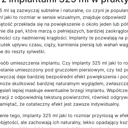
ml są zazwyczaj subtelne i naturalne, co czyni je popula
l jaki to rozmiar w sensie wizualnym, znajduje odpowiedź
jętość przekłada się na powiększenie o około jeden lub pół
nie dla pań, które marzą o pełniejszych, bardziej zaokrągl
zności czy nadmiernej krągłości. Implanty te pozwalają na 
skutek upływu czasu, ciąży, karmienia piersią lub wahań wag
ne do reszty sylwetki.
ób umieszczenia implantu. Czy implanty 325 ml jaki to r
 zostanie umieszczony pod gruczołem piersiowym, czy też 
czaj daje bardziej bezpośredni efekt powiększenia i pod
 może skutkować bardziej naturalnym wyglądem, zwłaszcza
ięsień lepiej maskuje ewentualne brzegi implantu. Współcze
racji z odpowiednią teksturą powierzchni, również odgryw
amiętać, że ostateczny efekt jest zawsze indywidualny.
nie tego, implanty 325 ml jaki to rozmiar przyniosą w efe
jętości, ale zachowają ich naturalny, lekko opadający kszt