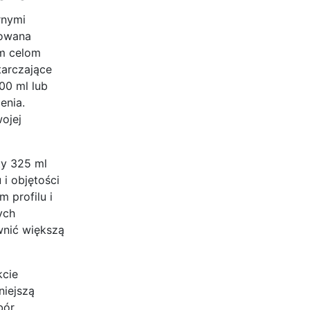
rnymi
kowana
ym celom
tarczające
00 ml lub
enia.
ojej
ty 325 ml
 i objętości
 profilu i
ych
wnić większą
kcie
niejszą
bór