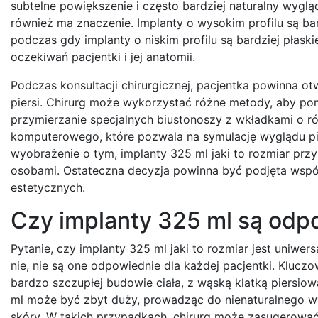
subtelne powiększenie i często bardziej naturalny wygląd
również ma znaczenie. Implanty o wysokim profilu są ba
podczas gdy implanty o niskim profilu są bardziej płaski
oczekiwań pacjentki i jej anatomii.
Podczas konsultacji chirurgicznej, pacjentka powinna o
piersi. Chirurg może wykorzystać różne metody, aby p
przymierzanie specjalnych biustonoszy z wkładkami o ró
komputerowego, które pozwala na symulację wyglądu pier
wyobrażenie o tym, implanty 325 ml jaki to rozmiar prz
osobami. Ostateczna decyzja powinna być podjęta wspó
estetycznych.
Czy implanty 325 ml są odpo
Pytanie, czy implanty 325 ml jaki to rozmiar jest uniw
nie, nie są one odpowiednie dla każdej pacjentki. Kluc
bardzo szczupłej budowie ciała, z wąską klatką piersiową 
ml może być zbyt duży, prowadząc do nienaturalnego w
skóry. W takich przypadkach, chirurg może zasugerować 