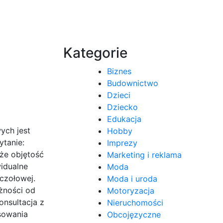
Kategorie
Biznes
Budownictwo
Dzieci
Dziecko
Edukacja
ych jest
Hobby
ytanie:
Imprezy
 że objętość
Marketing i reklama
widualne
Moda
uczołowej.
Moda i uroda
eżności od
Motoryzacja
onsultacja z
Nieruchomości
sowania
Obcojęzyczne