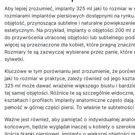
Aby lepiej zrozumieć, implanty 325 ml jaki to rozmiar w
rozmiarami implantów piersiowych dostępnymi na rynku
objętość, przynosząca subtelne i naturalne powiększenie,
estetycznym. Na przykład, implanty o objętości 200 ml 
do przywrócenia utraconej objętości lub subtelnego podkr
więcej są przeznaczone dla kobiet, które pragną znaczni
Rozmiary te są zazwyczaj wybierane przez panie, które 
sylwetki.
Kluczowe w tym porównaniu jest zrozumienie, że porówn
jaki to rozmiar w praktyce, zależy również od jego kształ
325 ml może dawać wrażenie większego biustu i bardziej
tej samej objętości. Różnice te są szczególnie widoczne
kształtach i profilach. Implanty anatomiczne często daj
pełność w górnej części piersi. To właśnie te subtelnoś
Ważne jest również, aby pamiętać o indywidualnej anatom
końcowym, będzie wyglądał inaczej u kobiety o szerokiej 
ilością tkanki piersiowej, implanty o większej objętośc