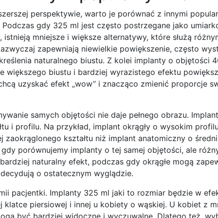
 szerszej perspektywie, warto je porównać z innymi popula
. Podczas gdy 325 ml jest często postrzegane jako umiar
 istnieją mniejsze i większe alternatywy, które służą różn
zazwyczaj zapewniają niewielkie powiększenie, często wys
eślenia naturalnego biustu. Z kolei implanty o objętości 4
e większego biustu i bardziej wyrazistego efektu powiększ
chcą uzyskać efekt „wow” i znacząco zmienić proporcje sw
ywanie samych objętości nie daje pełnego obrazu. Implan
tu i profilu. Na przykład, implant okrągły o wysokim profilu
 zaokrąglonego kształtu niż implant anatomiczny o średnim
, gdy porównujemy implanty o tej samej objętości, ale różn
ą bardziej naturalny efekt, podczas gdy okrągłe mogą zape
ci decydują o ostatecznym wyglądzie.
ii pacjentki. Implanty 325 ml jaki to rozmiar będzie w efe
klatce piersiowej i innej u kobiety o wąskiej. U kobiet z m
i mogą być bardziej widoczne i wyczuwalne. Dlatego też, wy