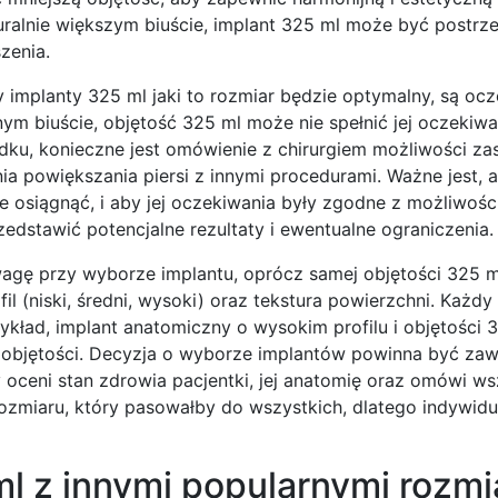
naturalnie większym biuście, implant 325 ml może być postrz
zenia.
y implanty 325 ml jaki to rozmiar będzie optymalny, są oc
nym biuście, objętość 325 ml może nie spełnić jej oczekiw
dku, konieczne jest omówienie z chirurgiem możliwości z
ia powiększania piersi z innymi procedurami. Ważne jest, 
e osiągnąć, i aby jej oczekiwania były zgodne z możliwośc
edstawić potencjalne rezultaty i ewentualne ograniczenia.
uwagę przy wyborze implantu, oprócz samej objętości 325 m
fil (niski, średni, wysoki) oraz tekstura powierzchni. Każdy
ykład, implant anatomiczny o wysokim profilu i objętości
 i objętości. Decyzja o wyborze implantów powinna być za
oceni stan zdrowia pacjentki, jej anatomię oraz omówi ws
rozmiaru, który pasowałby do wszystkich, dlatego indywidu
l z innymi popularnymi rozmi