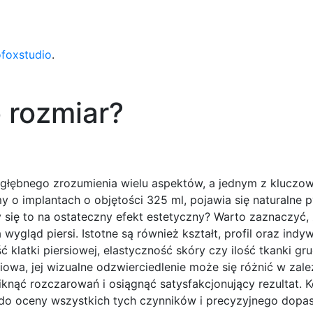
ofoxstudio
.
o rozmiar?
ogłębnego zrozumienia wielu aspektów, a jednym z kluczow
 implantach o objętości 325 ml, pojawia się naturalne p
ży się to na ostateczny efekt estetyczny? Warto zaznaczyć,
ygląd piersi. Istotne są również kształt, profil oraz indy
 klatki piersiowej, elastyczność skóry czy ilość tkanki gr
owa, jej wizualne odzwierciedlenie może się różnić w zal
knąć rozczarowań i osiągnąć satysfakcjonujący rezultat. K
do oceny wszystkich tych czynników i precyzyjnego dopa