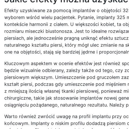
Efekty uzyskiwane za pomocą implantów o objętości 325 
wyborem wśród wielu pacjentek. Pytanie, implanty 325 m
kontekście harmonii z ciałem. U większości kobiet, ta ob
rozmiaru miseczki biustonosza. Jest to idealne rozwiąza
piersiach, ale jednocześnie pragną uniknąć efektu sztuc
naturalnego kształtu piersi, który mógł ulec zmianie na 
one na objętości, stają się bardziej jędrne i proporcjonal
Kluczowym aspektem w ocenie efektów jest również spos
będzie wizualnie odbierany, zależy także od tego, czy
piersiowym większym. Umieszczenie pod gruczołem zazwy
kształt piersi, podczas gdy umieszczenie pod mięśniem
z mniejszą ilością własnej tkanki piersiowej, ponieważ m
chirurgiczne, takie jak stosowanie implantów nowej gene
osiągnięciu pożądanego, naturalnego rezultatu. Należy p
Warto również zwrócić uwagę na profil implantu przy oce
końcowym. Implanty o niskim profilu dodadzą piersiom ob