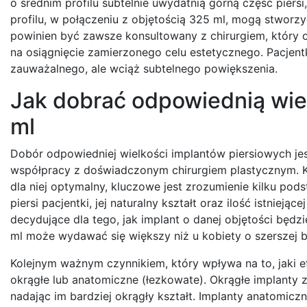
o średnim profilu subtelnie uwydatnią górną część piersi
profilu, w połączeniu z objętością 325 ml, mogą stworz
powinien być zawsze konsultowany z chirurgiem, który oce
na osiągnięcie zamierzonego celu estetycznego. Pacjent
zauważalnego, ale wciąż subtelnego powiększenia.
Jak dobrać odpowiednią wie
ml
Dobór odpowiedniej wielkości implantów piersiowych jes
współpracy z doświadczonym chirurgiem plastycznym. Kie
dla niej optymalny, kluczowe jest zrozumienie kilku po
piersi pacjentki, jej naturalny kształt oraz ilość istniej
decydujące dla tego, jak implant o danej objętości będzi
ml może wydawać się większy niż u kobiety o szerszej b
Kolejnym ważnym czynnikiem, który wpływa na to, jaki efe
okrągłe lub anatomiczne (łezkowate). Okrągłe implanty z
nadając im bardziej okrągły kształt. Implanty anatomiczn