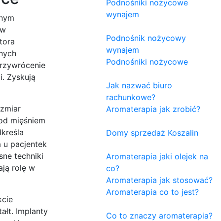
Podnośniki nożycowe
wynajem
rnym
 w
Podnośnik nożycowy
tora
wynajem
onych
Podnośniki nożycowe
przywrócenie
i. Zyskują
Jak nazwać biuro
rachunkowe?
ozmiar
Aromaterapia jak zrobić?
pod mięśniem
kreśla
Domy sprzedaż Koszalin
 u pacjentek
sne techniki
Aromaterapia jaki olejek na
ają rolę w
co?
Aromaterapia jak stosować?
Aromaterapia co to jest?
kcie
ałt. Implanty
Co to znaczy aromaterapia?