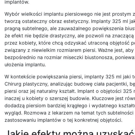
implantów.
Wybór wielkości implantu piersiowego nie jest prostym
tworzą ostateczny obraz estetyczny. Implanty 325 ml ja
pragną subtelnego, ale zauważalnego powiększenia bius
że efekt nie będzie drastyczny, ale pozwoli na znaczącą 
przez kobiety, które chcą odzyskać utraconą objętość po
związany z niewielkim rozmiarem piersi. Ważne jest, aby p
bezpośrednio na rozmiar miseczki biustonosza, ponieważ
ułożenia implantu.
W kontekście powiększania piersi, implanty 325 ml jaki 
Chirurg plastyczny, analizując budowę ciała pacjentki, 
piersi oraz jej naturalny kształt. Implant o objętości 32
inaczej u kobiety o szerszej budowie. Kluczowe jest rów
dodadzą piersiom bardziej krągłego i wydatnego kształtu
wygląd. Rozmowa z lekarzem na temat tych subtelności
zastosowaniu implantów o tej konkretnej objętości.
Jakie efekty można uzyskać