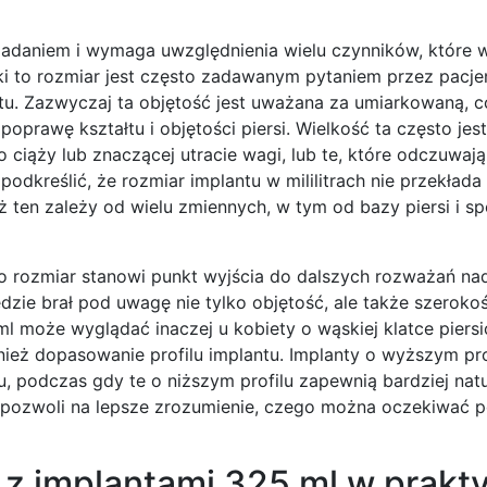
 zadaniem i wymaga uwzględnienia wielu czynników, które 
ki to rozmiar jest często zadawanym pytaniem przez pacjen
tu. Zazwyczaj ta objętość jest uważana za umiarkowaną, c
poprawę kształtu i objętości piersi. Wielkość ta często jes
 ciąży lub znaczącej utracie wagi, lub te, które odczuwaj
odkreślić, że rozmiar implantu w mililitrach nie przekłada 
 ten zależy od wielu zmiennych, w tym od bazy piersi i s
to rozmiar stanowi punkt wyjścia do dalszych rozważań nad
będzie brał pod uwagę nie tylko objętość, ale także szerok
5 ml może wyglądać inaczej u kobiety o wąskiej klatce piersi
nież dopasowanie profilu implantu. Implanty o wyższym pro
, podczas gdy te o niższym profilu zapewnią bardziej nat
 pozwoli na lepsze zrozumienie, czego można oczekiwać 
 z implantami 325 ml w prakt