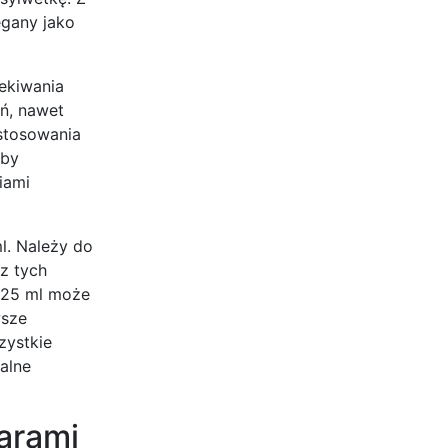
egany jako
zekiwania
ań, nawet
astosowania
aby
iami
l. Należy do
 z tych
 325 ml może
wsze
zystkie
alne
arami