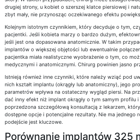
drugiej strony, u kobiet o szerszej klatce piersiowej i 
zbyt mały, nie przynosząc oczekiwanego efektu powięks
Kolejnym istotnym czynnikiem, który decyduje o tym, cz
pacjentki. Jeśli kobieta marzy o bardzo dużym, efektow
jeśli jest ona dopasowana anatomicznie. W takim przypa
implantów o większej objętości lub ewentualnie połączen
pacjentka miała realistyczne wyobrażenie o tym, co moż
medycznymi i anatomicznymi. Chirurg powinien jasno prz
Istnieją również inne czynniki, które należy wziąć pod 
nich kształt implantu (okrągły lub anatomiczny), jego pro
parametrów wpływa na ostateczny wygląd piersi. Na prz
dać inny efekt niż implant okrągły o tym samym profilu
poprzedzona szczegółową konsultacją z lekarzem, który 
dostępne opcje i potencjalne rezultaty. Nie ma jednego 
podejście jest kluczowe.
Porównanie implantów 325 m