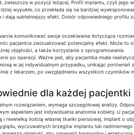
, zwłaszcza w pozycji leżącej. Profil implantu, czyli jego 
rdziej wypukłe, co przekłada się na bardziej wyeksponowan
e i dają subtelniejszy efekt. Dobór odpowiedniego profilu 
twarcie komunikować swoje oczekiwania dotyczące rozmiaru
omóc pacjentce zwizualizować potencjalny efekt. Może to
żnej objętości, a także korzystanie z oprogramowania
si po operacji. Ważne jest, aby pacjentka miała realistyc
yniosą w jej indywidualnym przypadku, unikając porównań z
lnie z lekarzem, po uwzględnieniu wszystkich czynników 
wiednie dla każdej pacjentki
ersalnym rozwiązaniem, wymaga szczegółowej analizy. Odpo
zowym aspektem jest indywidualna anatomia kobiety. U pacj
i niewielką ilością własnej tkanki piersiowej, implant o ob
yglądu, wyczuwalnych brzegów implantu lub nadmiernego 
mniejszą objętość, aby zapewnić harmonijną i estetyczną 