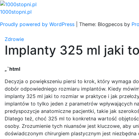
Skip
to
1000stopni.pl
content
Proudly powered by WordPress
|
Theme: Blogpecos by
Pr
Zdrowie
Implanty 325 ml jaki t
„`html
Decyzja o powiększeniu piersi to krok, który wymaga d
dobór odpowiedniego rozmiaru implantów. Kiedy mówimy o
implanty 325 ml jaki to rozmiar w praktyce i jak przeło
implantów to tylko jeden z parametrów wpływających na w
predyspozycje anatomiczne pacjentki, takie jak szerokość
Dlatego też, choć 325 ml to konkretna wartość objętości
osoby. Zrozumienie tych niuansów jest kluczowe, aby uni
doświadczonym chirurgiem plastycznym jest niezbędna 