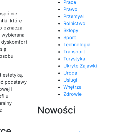
Praca
Prawo
wspólnie
Przemysł
tki, które
Rolnictwo
o oznacza,
Sklepy
t wybierana
Sport
ą dyskomfort
Technologia
się
Transport
posobu
Turystyka
Ukryte Zajawki
Uroda
 estetyką.
Usługi
ość podstawy
Wnętrza
owej i
Zdrowie
filu
uralny
Nowości
po
yce