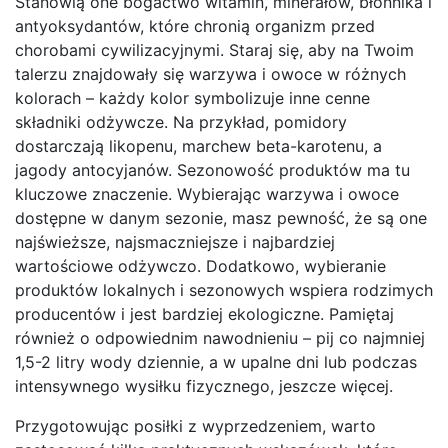
Stanowią one bogactwo witamin, minerałów, błonnika i
antyoksydantów, które chronią organizm przed
chorobami cywilizacyjnymi. Staraj się, aby na Twoim
talerzu znajdowały się warzywa i owoce w różnych
kolorach – każdy kolor symbolizuje inne cenne
składniki odżywcze. Na przykład, pomidory
dostarczają likopenu, marchew beta-karotenu, a
jagody antocyjanów. Sezonowość produktów ma tu
kluczowe znaczenie. Wybierając warzywa i owoce
dostępne w danym sezonie, masz pewność, że są one
najświeższe, najsmaczniejsze i najbardziej
wartościowe odżywczo. Dodatkowo, wybieranie
produktów lokalnych i sezonowych wspiera rodzimych
producentów i jest bardziej ekologiczne. Pamiętaj
również o odpowiednim nawodnieniu – pij co najmniej
1,5-2 litry wody dziennie, a w upalne dni lub podczas
intensywnego wysiłku fizycznego, jeszcze więcej.
Przygotowując posiłki z wyprzedzeniem, warto