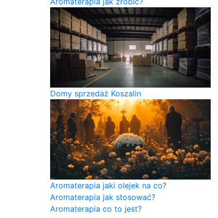
Aromaterapia jak zrobić?
Domy sprzedaż Koszalin
Aromaterapia jaki olejek na co?
Aromaterapia jak stosować?
Aromaterapia co to jest?