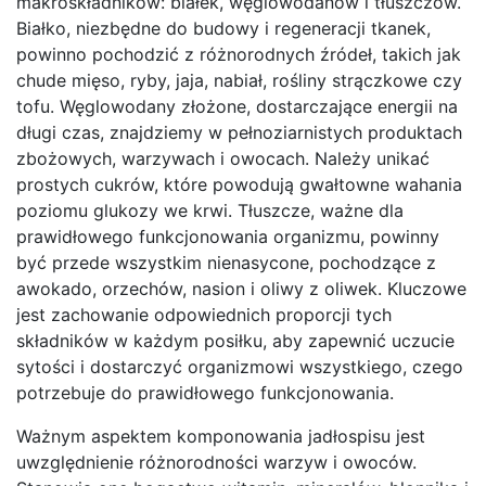
makroskładników: białek, węglowodanów i tłuszczów.
Białko, niezbędne do budowy i regeneracji tkanek,
powinno pochodzić z różnorodnych źródeł, takich jak
chude mięso, ryby, jaja, nabiał, rośliny strączkowe czy
tofu. Węglowodany złożone, dostarczające energii na
długi czas, znajdziemy w pełnoziarnistych produktach
zbożowych, warzywach i owocach. Należy unikać
prostych cukrów, które powodują gwałtowne wahania
poziomu glukozy we krwi. Tłuszcze, ważne dla
prawidłowego funkcjonowania organizmu, powinny
być przede wszystkim nienasycone, pochodzące z
awokado, orzechów, nasion i oliwy z oliwek. Kluczowe
jest zachowanie odpowiednich proporcji tych
składników w każdym posiłku, aby zapewnić uczucie
sytości i dostarczyć organizmowi wszystkiego, czego
potrzebuje do prawidłowego funkcjonowania.
Ważnym aspektem komponowania jadłospisu jest
uwzględnienie różnorodności warzyw i owoców.