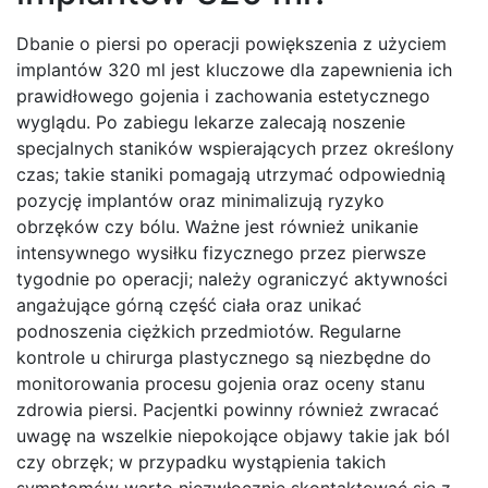
Dbanie o piersi po operacji powiększenia z użyciem
implantów 320 ml jest kluczowe dla zapewnienia ich
prawidłowego gojenia i zachowania estetycznego
wyglądu. Po zabiegu lekarze zalecają noszenie
specjalnych staników wspierających przez określony
czas; takie staniki pomagają utrzymać odpowiednią
pozycję implantów oraz minimalizują ryzyko
obrzęków czy bólu. Ważne jest również unikanie
intensywnego wysiłku fizycznego przez pierwsze
tygodnie po operacji; należy ograniczyć aktywności
angażujące górną część ciała oraz unikać
podnoszenia ciężkich przedmiotów. Regularne
kontrole u chirurga plastycznego są niezbędne do
monitorowania procesu gojenia oraz oceny stanu
zdrowia piersi. Pacjentki powinny również zwracać
uwagę na wszelkie niepokojące objawy takie jak ból
czy obrzęk; w przypadku wystąpienia takich
symptomów warto niezwłocznie skontaktować się z