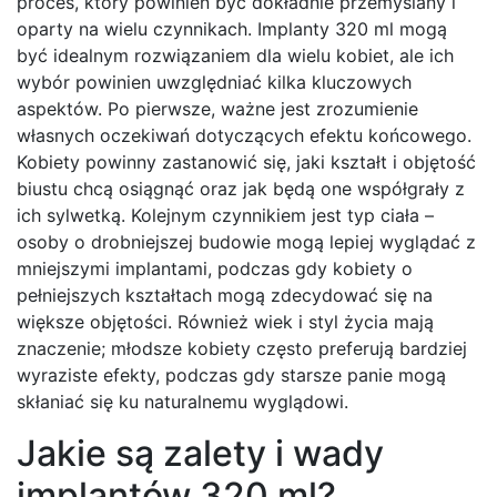
proces, który powinien być dokładnie przemyślany i
oparty na wielu czynnikach. Implanty 320 ml mogą
być idealnym rozwiązaniem dla wielu kobiet, ale ich
wybór powinien uwzględniać kilka kluczowych
aspektów. Po pierwsze, ważne jest zrozumienie
własnych oczekiwań dotyczących efektu końcowego.
Kobiety powinny zastanowić się, jaki kształt i objętość
biustu chcą osiągnąć oraz jak będą one współgrały z
ich sylwetką. Kolejnym czynnikiem jest typ ciała –
osoby o drobniejszej budowie mogą lepiej wyglądać z
mniejszymi implantami, podczas gdy kobiety o
pełniejszych kształtach mogą zdecydować się na
większe objętości. Również wiek i styl życia mają
znaczenie; młodsze kobiety często preferują bardziej
wyraziste efekty, podczas gdy starsze panie mogą
skłaniać się ku naturalnemu wyglądowi.
Jakie są zalety i wady
implantów 320 ml?