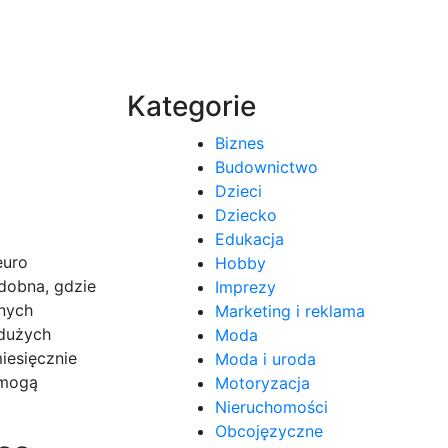
Kategorie
Biznes
Budownictwo
Dzieci
Dziecko
Edukacja
euro
Hobby
odobna, gdzie
Imprezy
nych
Marketing i reklama
 dużych
Moda
iesięcznie
Moda i uroda
 mogą
Motoryzacja
Nieruchomości
Obcojęzyczne