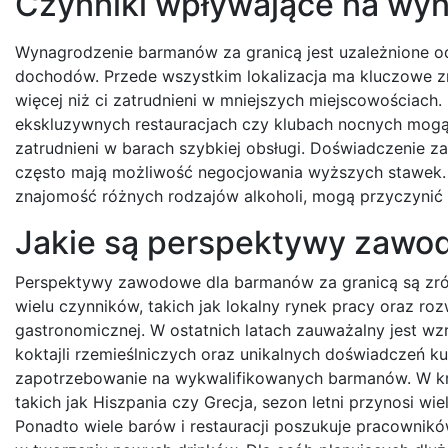
Czynniki wpływające na wyn
Wynagrodzenie barmanów za granicą jest uzależnione o
dochodów. Przede wszystkim lokalizacja ma kluczowe z
więcej niż ci zatrudnieni w mniejszych miejscowościach
ekskluzywnych restauracjach czy klubach nocnych mogą 
zatrudnieni w barach szybkiej obsługi. Doświadczenie 
często mają możliwość negocjowania wyższych stawek. D
znajomość różnych rodzajów alkoholi, mogą przyczynić
Jakie są perspektywy zawo
Perspektywy zawodowe dla barmanów za granicą są zró
wielu czynników, takich jak lokalny rynek pracy oraz ro
gastronomicznej. W ostatnich latach zauważalny jest wz
koktajli rzemieślniczych oraz unikalnych doświadczeń ku
zapotrzebowanie na wykwalifikowanych barmanów. W kr
takich jak Hiszpania czy Grecja, sezon letni przynosi w
Ponadto wiele barów i restauracji poszukuje pracownikó