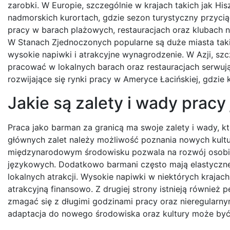
zarobki. W Europie, szczególnie w krajach takich jak Hi
nadmorskich kurortach, gdzie sezon turystyczny przyci
pracy w barach plażowych, restauracjach oraz klubach 
W Stanach Zjednoczonych popularne są duże miasta taki
wysokie napiwki i atrakcyjne wynagrodzenie. W Azji, szc
pracować w lokalnych barach oraz restauracjach serwuj
rozwijające się rynki pracy w Ameryce Łacińskiej, gdzie k
Jakie są zalety i wady pracy
Praca jako barman za granicą ma swoje zalety i wady, k
głównych zalet należy możliwość poznania nowych kult
międzynarodowym środowisku pozwala na rozwój osobis
językowych. Dodatkowo barmani często mają elastyczne 
lokalnych atrakcji. Wysokie napiwki w niektórych krajac
atrakcyjną finansowo. Z drugiej strony istnieją równie
zmagać się z długimi godzinami pracy oraz nieregular
adaptacja do nowego środowiska oraz kultury może być 