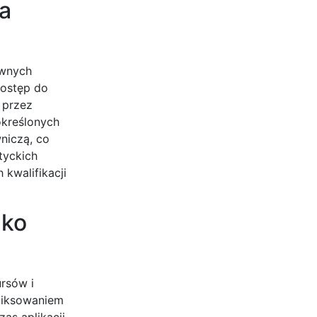
a
awnych
dostęp do
 przez
określonych
niczą, co
tyckich
kwalifikacji
ako
rsów i
 miksowaniem
as aplikacji