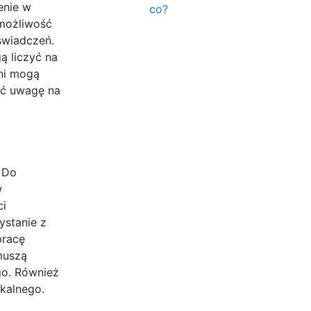
enie w
co?
 możliwość
świadczeń.
ą liczyć na
ani mogą
ić uwagę na
 Do
w
ci
ystanie z
pracę
muszą
go. Również
kalnego.