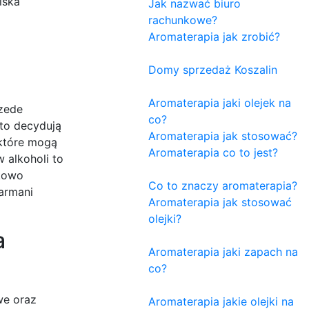
iska
Jak nazwać biuro
rachunkowe?
Aromaterapia jak zrobić?
Domy sprzedaż Koszalin
Aromaterapia jaki olejek na
rzede
co?
sto decydują
Aromaterapia jak stosować?
 które mogą
Aromaterapia co to jest?
 alkoholi to
tkowo
Co to znaczy aromaterapia?
armani
Aromaterapia jak stosować
olejki?
a
Aromaterapia jaki zapach na
co?
we oraz
Aromaterapia jakie olejki na