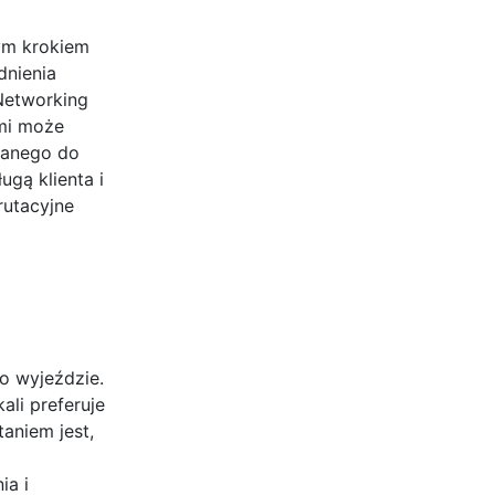
zym krokiem
dnienia
Networking
ami może
wanego do
ugą klienta i
rutacyjne
o wyjeździe.
li preferuje
aniem jest,
ia i