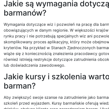
Jakie są wymagania dotycząc
barmanów?
Wymagania dotyczące wiz i pozwoleń na pracę dla barm
obowiązujących w danym regionie. W większości krajów 
rynku pracy i nie potrzebują specjalnych wiz ani pozwo
skomplikowany proces aplikacyjny, który może obejmow
kryteriów. Na przykład w Stanach Zjednoczonych barman
wiąże się z koniecznością znalezienia pracodawcy gotow
również istnieją restrykcje dotyczące zatrudnienia obc
lub doświadczenia zawodowego.
Jakie kursy i szkolenia war
barman?
Aby zwiększyć swoje szanse na zatrudnienie jako barma
szkoleń przed wyjazdem. Kursy barmańskie oferują wied
drinków, obsługą klienta oraz zarządzaniem barem. Uk