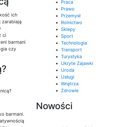
cą
Praca
Prawo
kość ich
Przemysł
 zarabiają
Rolnictwo
w
Sklepy
 ci
Sport
zeni barmani
Technologia
ogia czy
Transport
Turystyka
Ukryte Zajawki
ą?
Uroda
Usługi
Wnętrza
Zdrowie
anicą?
Nowości
ko barmani.
eatywnością