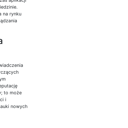
edzinie.
a na rynku
ządzania
a
wiadczenia
tyczących
nym
eputację
y; to może
i i
nauki nowych