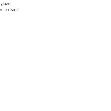
wyjazd
nie różnić