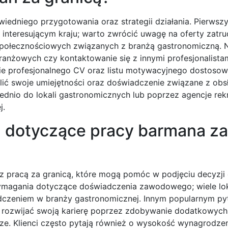
iedniego przygotowania oraz strategii działania. Pierws
 interesującym kraju; warto zwrócić uwagę na oferty zatru
społecznościowych związanych z branżą gastronomiczną. 
anżowych czy kontaktowanie się z innymi profesjonalist
nie profesjonalnego CV oraz listu motywacyjnego dostoso
lić swoje umiejętności oraz doświadczenie związane z obsł
dnio do lokali gastronomicznych lub poprzez agencje rek
j.
a dotyczące pracy barmana za
 pracą za granicą, które mogą pomóc w podjęciu decyzji 
wymagania dotyczące doświadczenia zawodowego; wiele loka
czeniem w branży gastronomicznej. Innym popularnym pyt
gą rozwijać swoją karierę poprzez zdobywanie dodatkowych
ze. Klienci często pytają również o wysokość wynagrodzen