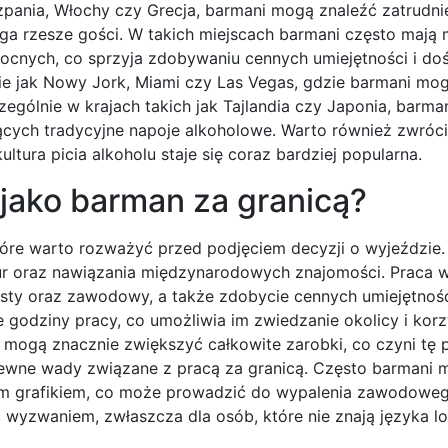
szpania, Włochy czy Grecja, barmani mogą znaleźć zatrudni
ąga rzesze gości. W takich miejscach barmani często mają
nocnych, co sprzyja zdobywaniu cennych umiejętności i do
e jak Nowy Jork, Miami czy Las Vegas, gdzie barmani mog
zególnie w krajach takich jak Tajlandia czy Japonia, barm
ących tradycyjne napoje alkoholowe. Warto również zwróc
ultura picia alkoholu staje się coraz bardziej popularna.
 jako barman za granicą?
tóre warto rozważyć przed podjęciem decyzji o wyjeździe.
ur oraz nawiązania międzynarodowych znajomości. Praca 
ty oraz zawodowy, a także zdobycie cennych umiejętnoś
godziny pracy, co umożliwia im zwiedzanie okolicy i korz
h mogą znacznie zwiększyć całkowite zarobki, co czyni tę 
ż pewne wady związane z pracą za granicą. Często barmani 
nym grafikiem, co może prowadzić do wypalenia zawodowe
wyzwaniem, zwłaszcza dla osób, które nie znają języka lo