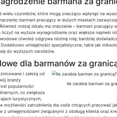
agrodzenie barmana za grani
d wielu czynników, które mogą znacząco wpłynąć na wyso
naczenie; barmani pracujący w dużych miastach zazwyczaj
. Również rodzaj lokalu ma znaczenie – barmani pracujący 
liczyć na wyższe wynagrodzenie oraz większe napiwki niż
zawodowe również odgrywa istotną rolę; bardziej doświadc
odatkowo umiejętności specjalistyczne, takie jak miksol
 się do wyższych zarobków.
dowe dla barmanów za granic
żnicowane i zależą od
zwój branży
Ile zarabia barman za gr
rost popularności
linarnych, co zwiększa
ajach turystycznych,
iele możliwości zatrudnienia dla osób chcących pracować ja
w z umiejętnościami związanymi z obsługą klienta oraz kr