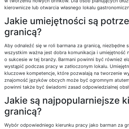
w tworzeniu nowych drinków. Dla osób planujących dłuż
kierownicze lub otwarcia własnego lokalu gastronomicz
Jakie umiejętności są potrz
granicą?
Aby odnaleźć się w roli barmana za granicą, niezbędne
wszystkim ważna jest dobra komunikacja i umiejętność na
o sukcesie w tej branży. Barmani powinni być również ela
wystąpić podczas pracy w zatłoczonym lokalu. Umiejęt
kluczowe kompetencje, które pozwalają na tworzenie wy
znajomość języków obcych może być ogromnym atutem, 
powinni także być świadomi zasad odpowiedzialnej obsłu
Jakie są najpopularniejsze 
granicą?
Wybór odpowiedniego kierunku pracy jako barman za 