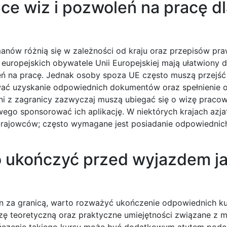
e wiz i pozwoleń na pracę dl
anów różnią się w zależności od kraju oraz przepisów pr
europejskich obywatele Unii Europejskiej mają ułatwiony 
leń na pracę. Jednak osoby spoza UE często muszą przejść
ać uzyskanie odpowiednich dokumentów oraz spełnienie 
i z zagranicy zazwyczaj muszą ubiegać się o wizę pracow
ego sponsorować ich aplikację. W niektórych krajach azja
okrajowców; często wymagane jest posiadanie odpowiednich 
to ukończyć przed wyjazdem j
n za granicą, warto rozważyć ukończenie odpowiednich ku
zę teoretyczną oraz praktyczne umiejętności związane z
ończenie takiego kursu może być dodatkowym atutem podcz