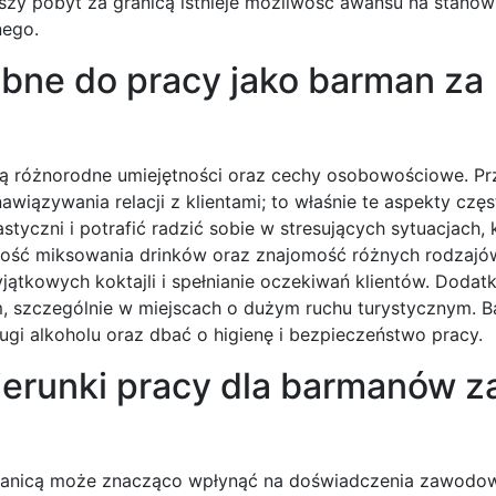
szy pobyt za granicą istnieje możliwość awansu na stanow
nego.
ebne do pracy jako barman za
 są różnorodne umiejętności oraz cechy osobowościowe. P
wiązywania relacji z klientami; to właśnie te aspekty czę
styczni i potrafić radzić sobie w stresujących sytuacjach,
ność miksowania drinków oraz znajomość różnych rodzajów
jątkowych koktajli i spełnianie oczekiwań klientów. Doda
szczególnie w miejscach o dużym ruchu turystycznym. B
gi alkoholu oraz dbać o higienę i bezpieczeństwo pracy.
kierunki pracy dla barmanów z
granicą może znacząco wpłynąć na doświadczenia zawodo