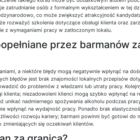
je zatrudnianie osób z formalnym wykształceniem w tej dzi
międzynarodowo, co może zwiększyć atrakcyjność kandydat
że rozważyć szkolenia dotyczące obsługi klienta oraz zar
e z wymaganiami pracy w zatłoczonym lokalu.
 popełniane przez barmanów z
aniami, a niektóre błędy mogą negatywnie wpłynąć na doś
zych błędów jest brak znajomości lokalnych przepisów do
owadzić do problemów z władzami lub utraty pracy. Kolej
 klienta; niezadowoleni klienci mogą szybko wpłynąć na r
eż unikać nadmiernego spożywania alkoholu podczas prac
nie wpłynąć na wydajność pracy. Ponadto brak elastycznośc
liwości rozwoju kariery; barmani powinni być gotowi do 
 zmieniających się oczekiwań klientów.
an za granicą?