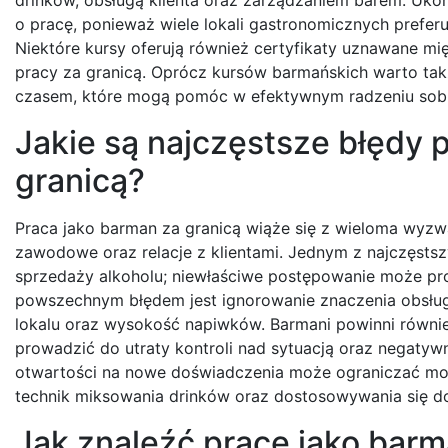
o pracę, ponieważ wiele lokali gastronomicznych preferu
Niektóre kursy oferują również certyfikaty uznawane 
pracy za granicą. Oprócz kursów barmańskich warto tak
czasem, które mogą pomóc w efektywnym radzeniu sobi
Jakie są najczęstsze błędy
granicą?
Praca jako barman za granicą wiąże się z wieloma wyzw
zawodowe oraz relacje z klientami. Jednym z najczęsts
sprzedaży alkoholu; niewłaściwe postępowanie może pr
powszechnym błędem jest ignorowanie znaczenia obsługi
lokalu oraz wysokość napiwków. Barmani powinni równi
prowadzić do utraty kontroli nad sytuacją oraz negatyw
otwartości na nowe doświadczenia może ograniczać moż
technik miksowania drinków oraz dostosowywania się do
Jak znaleźć pracę jako barm