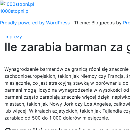
Skip
to
1000stopni.pl
content
Proudly powered by WordPress
|
Theme: Blogpecos by
Pr
Imprezy
Ile zarabia barman za 
Wynagrodzenie barmanów za granicą różni się znacznie w
zachodnioeuropejskich, takich jak Niemcy czy Francja,
miesięcznie, co jest atrakcyjną stawką w porównaniu do 
barmani mogą liczyć na wynagrodzenie w wysokości od 
barmani często zarabiają znacznie więcej dzięki napi
miastach, takich jak Nowy Jork czy Los Angeles, całko
lub więcej. W krajach azjatyckich, takich jak Tajlandia
zarabiać od 500 do 1 000 dolarów miesięcznie.